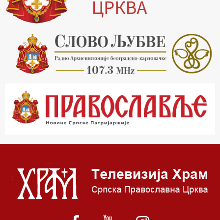
20.15 Реч архијереја
20.30 Хроника Архиепископије
21.03 Врлинослов
22.03 Црквена предавања и трибине
23.00 Питања и одговори
00.03 Црквена предавања и трибине
01.03 Живе речи - подкаст
03.03 Јутарњи програм
05.00 Псалтир
06.00 Црквена предавања и трибине
*најважније вести емитујемо на сваки пун сат