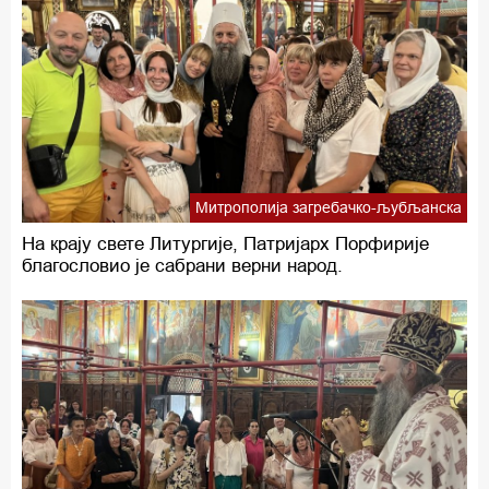
Митрополија загребачко-љубљанска
На крају свете Литургије, Патријарх Порфирије
благословио је сабрани верни народ.