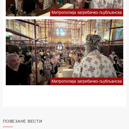
Митрополија загребачко-љубљанска
Митрополија загребачко-љубљанска
ПОВЕЗАНЕ ВЕСТИ