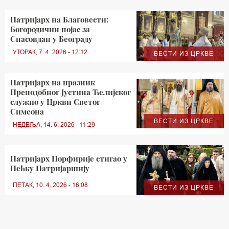
Патријарх на Благовести:
Богородичин појас за
Спасовдан у Београду
УТОРАК, 7. 4. 2026 - 12:12
ВЕСТИ ИЗ ЦРКВЕ
Патријарх на празник
Преподобног Јустина Ћелијског
служио у Цркви Светог
Симеона
ВЕСТИ ИЗ ЦРКВЕ
НЕДЕЉА, 14. 6. 2026 - 11:29
Патријарх Порфирије стигао у
Пећку Патријаршију
ПЕТАК, 10. 4. 2026 - 16:08
ВЕСТИ ИЗ ЦРКВЕ