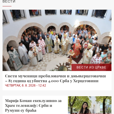
ВЕСТИ
ВЕСТИ ИЗ ЦРКВЕ
Свети мученици пребиловачки и доњохерцеговачки
– 85 година од убиства 4.000 Срба у Херцеговини
ЧЕТВРТАК, 6. 8. 2026 - 12:42
Марија Коман ексклузивно за
Храм телевизију: Срби и
Румуни су браћа