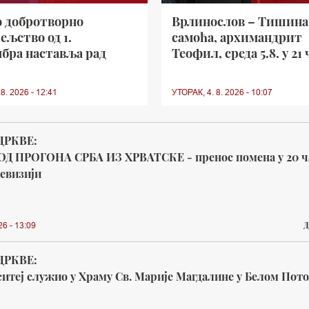
о добротворно
Врлинослов – Тишина
ељство од 1.
самоћа, архимандрит
бра наставља рад
Теофил, среда 5.8. у 21 
8. 2026 - 12:41
УТОРАК, 4. 8. 2026 - 10:07
ЦРКВЕ:
ОД ПРОГОНА СРБА ИЗ ХРВАТСКЕ - пренос помена у 20 ч
евизији
Д
26 - 13:09
ЦРКВЕ:
итеј служио у Храму Св. Марије Магдалине у Белом Пот