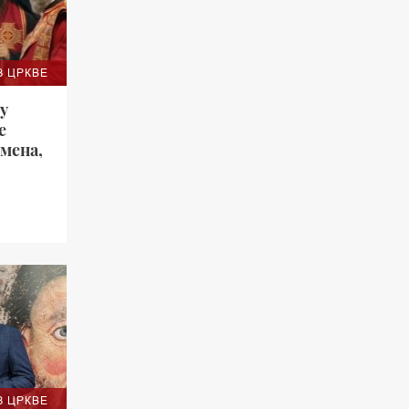
З ЦРКВЕ
у
е
мена,
 сећамо
З ЦРКВЕ