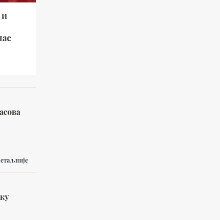
 и
час
асова
етаљније
оку