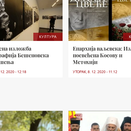
КУЛТУРА
ена изложба
Епархија ваљевска: И
рафија Бешеновска
посвећена Косову и
ошења
Метохији
12. 2020 - 12:18
УТОРАК, 8. 12. 2020 - 11:12