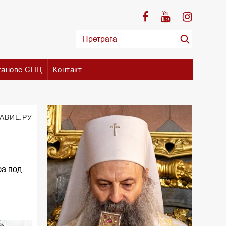
танове СПЦ
Контакт
АВИЕ.РУ
ба под