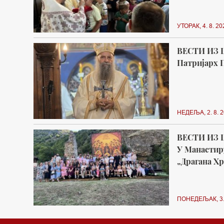
УТОРАК, 4. 8. 20
ВЕСТИ ИЗ 
Патријарх П
НЕДЕЉА, 2. 8. 2
ВЕСТИ ИЗ 
У Манастир
„Драгана Х
ПОНЕДЕЉАК, 3. 8