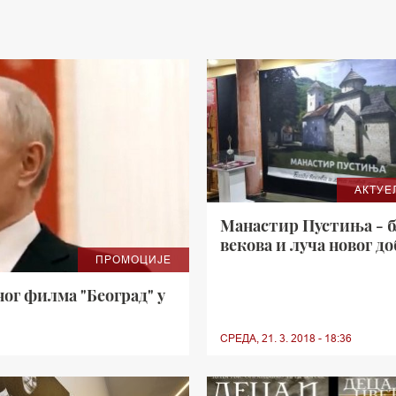
АКТУЕ
Манастир Пустиња - б
векова и луча новог до
ПРОМОЦИЈЕ
ог филма "Београд" у
СРЕДА, 21. 3. 2018 - 18:36