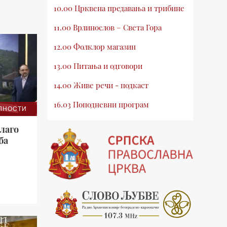
10.00 Црквена предавања и трибине
11.00 Врлинослов – Света Гора
12.00 Фолклор магазин
13.00 Питања и одговори
14.00 Живе речи - подкаст
16.03 Поподневни програм
ЛНОСТИ
18.00 Врлинослов – Света Гора
лаго
ба
19.03 Атлас памћења
19.30 Вечерње молитве
20.00 Вести из Цркве
20.15 Реч архијереја
20.30 Млади у Цркви