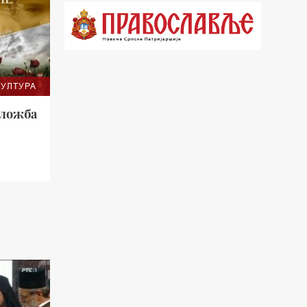
21.03 Гугл пита
22.03 Црквена предавања и трибине
23.00 Питања и одговори
КУЛТУРА
00.03 Гугл пита
зложба
01.03 Живе речи - подкаст
03.03 Јутарњи програм
05.00 Врлинослов – Света Гора
06.00 Гугл пита
*најважније вести емитујемо на
сваки пун сат