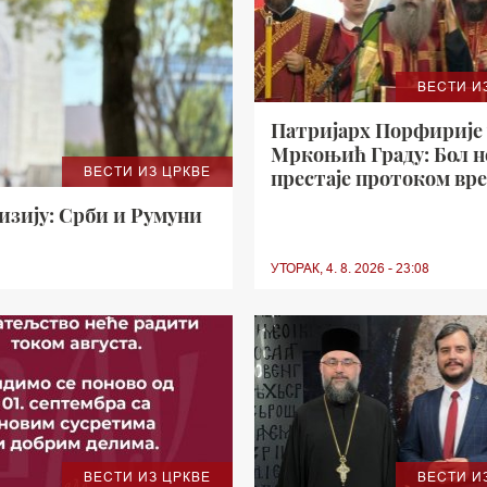
ВЕСТИ И
Патријарх Порфирије 
Мркоњић Граду: Бол н
ВЕСТИ ИЗ ЦРКВЕ
престаје протоком вре
а наша је обавеза да се
изију: Срби и Румуни
страдалих
УТОРАК, 4. 8. 2026 - 23:08
ВЕСТИ ИЗ ЦРКВЕ
ВЕСТИ И