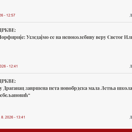
Д
26 - 12:57
ЦРКВЕ:
орфирије: Угледајмо се на непоколебиву веру Светог Ил
Д
026 - 12:41
ЦРКВЕ:
у Драганац завршена пета новобрдска мала Летња школ
ребељановић“
Д
. 2026 - 13:41