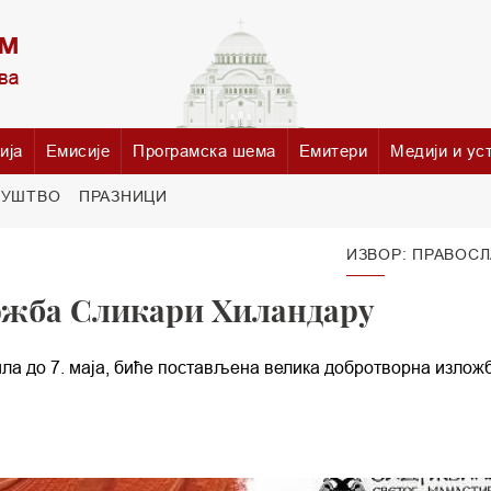
ија
Емисије
Програмска шема
Емитери
Медији и ус
РУШТВО
ПРАЗНИЦИ
ИЗВОР: ПРАВОСЛ
ложба Сликари Хиландару
рила до 7. маја, биће постављена велика добротворна излож