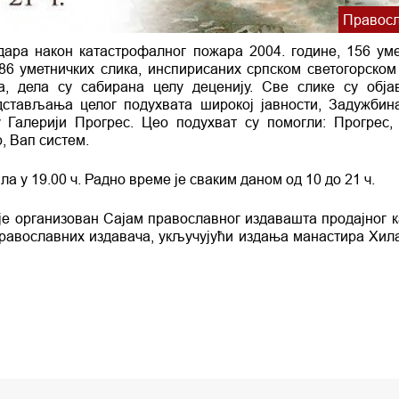
Правосл
ра након катастрофалног пожара 2004. године, 156 уме
186 уметничких слика, инспирисаних српском светогорском
, дела су сабирана целу деценију. Све слике су обј
дстављања целог подухвата широкој јавности, Задужбин
 Галерији Прогрес. Цео подухват су помогли: Прогрес,
, Вап систем.
а у 19.00 ч. Радно време је сваким даном од 10 до 21 ч.
 је организован Сајам православног издавашта продајног к
православних издавача, укључујући издања манастира Хил