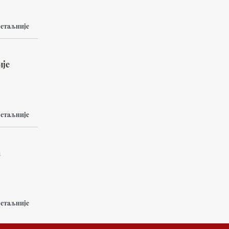
етаљније
ије
етаљније
а
етаљније