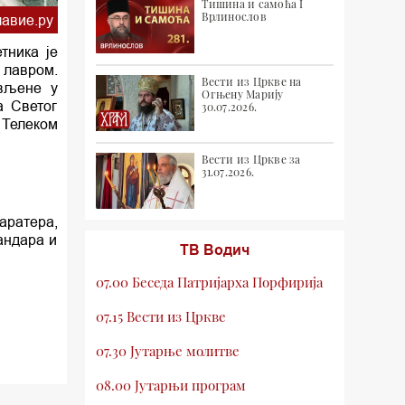
Тишина и самоћа I
Врлинослов
авие.ру
тника је
 лавром.
Вести из Цркве на
ављене у
Огњену Марију
а Светог
30.07.2026.
 Телеком
Вести из Цркве за
31.07.2026.
аратера,
андара и
ТВ Водич
07.00 Беседа Патријарха Порфирија
07.15 Вести из Цркве
07.30 Јутарње молитве
08.00 Јутарњи програм