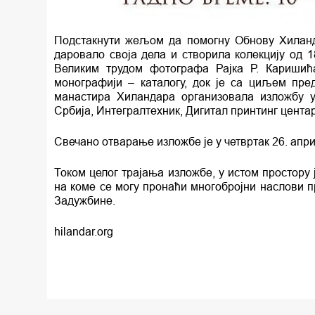
Подстакнути жељом да помогну Обнову Хиланда
даровало своја дела и створила колекцију од 
Великим трудом фотографа Рајка Р. Каришића
монографији – каталогу, док је са циљем пре
манастира Хиландара организовала изложбу у
Србија, Интегралтехник, Дигитал принтинг центар
Свечано отварање изложбе је у четвртак 26. април
Током целог трајања изложбе, у истом простору
на коме се могу пронаћи многобројни наслови 
Задужбине.
hilandar.org