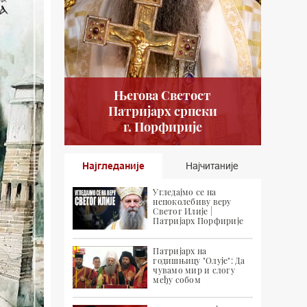
Његова Светост
Патријарх српски
г. Порфирије
Најгледаније
Најчитаније
Угледајмо се на
непоколебиву веру
Светог Илије |
Патријарх Порфирије
Патријарх на
годишњицу "Олује": Да
чувамо мир и слогу
међу собом