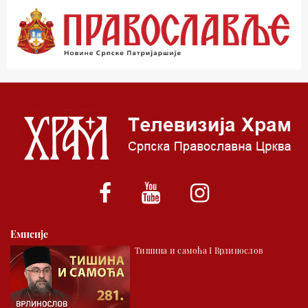
00.03 Црквена предавања и трибине
01.03 Живе речи - подкаст
03.03 Јутарњи програм
05.00 Псалтир
06.00 Црквена предавања и трибине
*најважније вести емитујемо на сваки пун сат
Емисије
Тишина и самоћа I Врлинослов