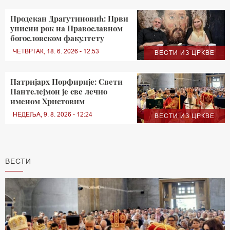
Продекан Драгутиновић: Први
уписни рок на Православном
богословском факултету
ЧЕТВРТАК, 18. 6. 2026 - 12:53
ВЕСТИ ИЗ ЦРКВЕ
Патријарх Порфирије: Свети
Пантелејмон је све лечио
именом Христовим
НЕДЕЉА, 9. 8. 2026 - 12:24
ВЕСТИ ИЗ ЦРКВЕ
ВЕСТИ