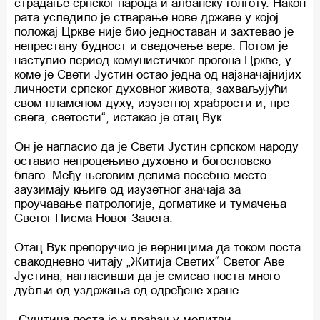
страдање српског народа и албанску голготу. Након
рата уследило је стварање нове државе у којој
положај Цркве није био једноставан и захтевао је
непрестану будност и сведочење вере. Потом је
наступио период комунистичког прогона Цркве, у
коме је Свети Јустин остао једна од најзначајнијих
личности српског духовног живота, захваљујући
свом пламеном духу, изузетној храбрости и, пре
свега, светости“, истакао је отац Вук.
Он је нагласио да је Свети Јустин српском народу
оставио непроцењиво духовно и богословско
благо. Међу његовим делима посебно место
заузимају књиге од изузетног значаја за
проучавање патрологије, догматике и тумачења
Светог Писма Новог Завета.
Отац Вук препоручио је верницима да током поста
свакодневно читају „Житија Светих“ Светог Аве
Јустина, нагласивши да је смисао поста много
дубљи од уздржања од одређене хране.
„Суштина поста је у враћању молитви,