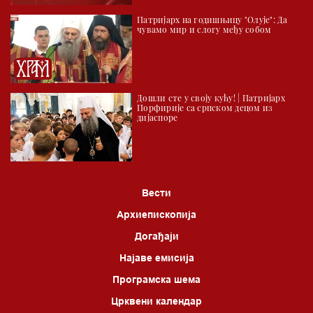
Патријарх на годишњицу "Олује": Да
чувамо мир и слогу међу собом
Дошли сте у своју кућу! | Патријарх
Порфирије са српском децом из
дијаспоре
Вести
Архиепископија
Догађаји
Најаве емисија
Програмска шема
Црквени календар