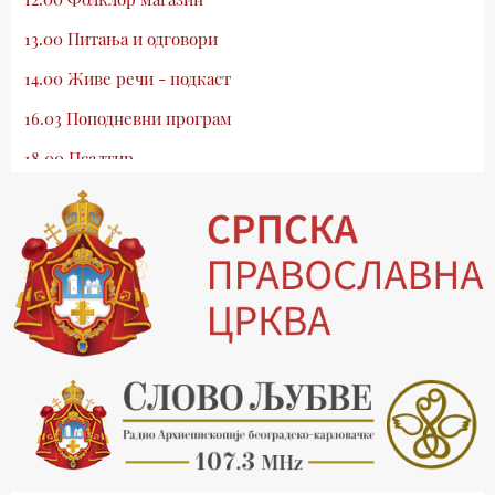
13.00 Питања и одговори
14.00 Живе речи - подкаст
16.03 Поподневни програм
18.00 Псалтир
19.03 Млади у Цркви
19.30 Вечерње молитве
20.00 Вести из Цркве
20.15 Реч архијереја
20.30 Храм културе
21.03 Господ над војскама
22.03 Црквена предавања и трибине
23.00 Питања и одговори