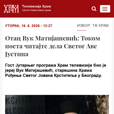
ИЗВОР: TВ ХРАМ
УТОРАК, 16. 6. 2026 - 12:27
Отац Вук Матијашевић: Током
поста читајте дела Светог Аве
Јустина
Гост Јутарњег програма Храм телевизије био је
јереј Вук Матијашевић, старешина Храма
Рођења Светог Јована Крститеља у Београду.