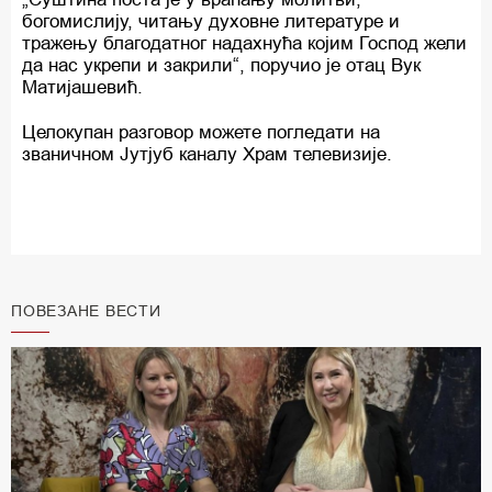
богомислију, читању духовне литературе и
тражењу благодатног надахнућа којим Господ жели
да нас укрепи и закрили“, поручио је отац Вук
Матијашевић.
Целокупан разговор можете погледати на
званичном Јутјуб каналу Храм телевизије.
ПОВЕЗАНЕ ВЕСТИ