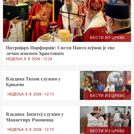
ВЕСТИ ИЗ ЦРКВЕ
Патријарх Порфирије: Свети Пантелејмон је све
лечио именом Христовим
НЕДЕЉА, 9. 8. 2026 - 12:24
Владика Тихон служио у
Крњачи
НЕДЕЉА, 9. 8. 2026 - 12:13
ВЕСТИ ИЗ ЦРКВЕ
Владика Доситеј служио у
Манастиру Раковица
НЕДЕЉА, 9. 8. 2026 - 12:10
ВЕСТИ ИЗ ЦРКВЕ