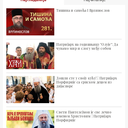
Тишина и самоћа I Врлинослов
Патријарх на годишњицу "Олује": Да
чувамо мир и слогу међу собом
Дошли сте у своју кућу! | Патријарх
Порфирије са српском децом из
дијаспоре
Свети Пантелејмон је све лечио
именом Христовим | Патријарх
Порфирије