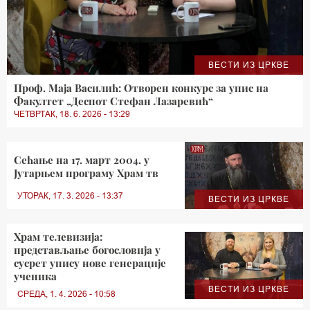
ВЕСТИ ИЗ ЦРКВЕ
Проф. Маја Василић: Отворен конкурс за упис на
Факултет „Деспот Стефан Лазаревић“
ЧЕТВРТАК, 18. 6. 2026 - 13:29
Сећање на 17. март 2004. у
Јутарњем програму Храм тв
УТОРАК, 17. 3. 2026 - 13:37
ВЕСТИ ИЗ ЦРКВЕ
Храм телевизија:
представљање богословија у
сусрет упису нове генерације
ученика
ВЕСТИ ИЗ ЦРКВЕ
СРЕДА, 1. 4. 2026 - 10:58