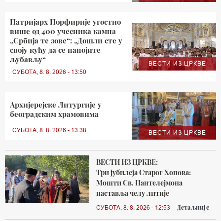
Патријарх Порфирије угостио
више од 400 учесника кампа
„Србија те зове“: „Дошли сте у
своју кућу да се напојите
љубављу“
ВЕСТИ ИЗ ЦРКВЕ
СУБОТА, 8. 8. 2026 - 13:50
Архијерејске Литургије у
београдским храмовима
СУБОТА, 8. 8. 2026 - 13:38
ВЕСТИ ИЗ ЦРКВЕ
ВЕСТИ ИЗ ЦРКВЕ:
Три јубилеја Старог Хопова:
Мошти Св. Пантелејмона
наставља челу литије
Детаљније
СУБОТА, 8. 8. 2026 - 12:53