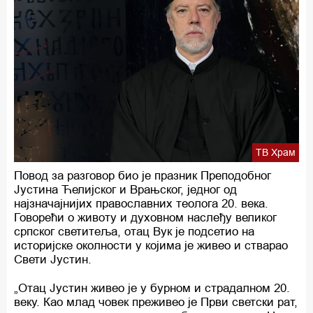
ТВ Храм
Повод за разговор био је празник Преподобног
Јустина Ћелијског и Врањског, једног од
најзначајнијих православних теолога 20. века.
Говорећи о животу и духовном наслеђу великог
српског светитеља, отац Вук је подсетио на
историјске околности у којима је живео и стварао
Свети Јустин.
„Отац Јустин живео је у бурном и страдалном 20.
веку. Као млад човек преживео је Први светски рат,