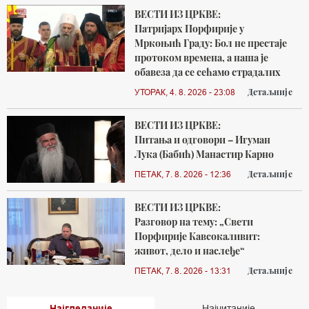
ВЕСТИ ИЗ ЦРКВЕ:
Патријарх Порфирије у
Мркоњић Граду: Бол не престаје
протоком времена, а наша је
обавеза да се сећамо страдалих
Детаљније
УТОРАК, 4. 8. 2026 - 23:08
ВЕСТИ ИЗ ЦРКВЕ:
Питања и одговори – Игуман
Лука (Бабић) Манастир Карно
Детаљније
ПЕТАК, 7. 8. 2026 - 12:36
ВЕСТИ ИЗ ЦРКВЕ:
Разговор на тему: „Свети
Порфирије Кавсокаливит:
живот, дело и наслеђе“
Детаљније
ПЕТАК, 7. 8. 2026 - 13:31
Најгледаније
Најчитаније