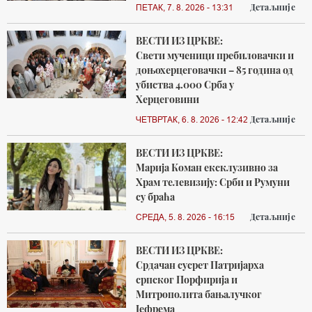
Детаљније
ПЕТАК, 7. 8. 2026 - 13:31
ВЕСТИ ИЗ ЦРКВЕ:
Свети мученици пребиловачки и
доњохерцеговачки – 85 година од
убиства 4.000 Срба у
Херцеговини
Детаљније
ЧЕТВРТАК, 6. 8. 2026 - 12:42
ВЕСТИ ИЗ ЦРКВЕ:
Марија Коман ексклузивно за
Храм телевизију: Срби и Румуни
су браћа
Детаљније
СРЕДА, 5. 8. 2026 - 16:15
ВЕСТИ ИЗ ЦРКВЕ:
Срдачан сусрет Патријарха
српског Порфирија и
Митрополита бањалучког
Јефрема