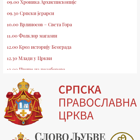
09.00 Хроника Архиепископије
09.30 Српски јерарси
10.00 Врлиносов – Света Гора
11.00 Фолклор магазин
12.00 Кроз историју Београда
12.30 Млади у Цркви
13.00 Приче из незаборава
13.30 Храм културе
14.00 Питања и одговори
15.03 Беседа Патријарха Порфирија
15.15 Молитве
15.30 Манастири на Косову и Метохији
16.03 Српска историјска читанка