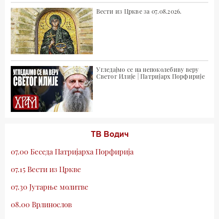
Вести из Цркве за 07.08.2026.
Угледајмо се на непоколебиву веру
Светог Илије | Патријарх Порфирије
ТВ Водич
07.00 Беседа Патријарха Порфирија
07.15 Вести из Цркве
07.30 Јутарње молитве
08.00 Врлинослов