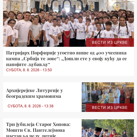
ВЕСТИ ИЗ ЦРКВЕ
Патријарх Порфирије угостио више од 400 учесника
кампа „Србија те зове“: „Дошли сте у своју кућу да се
напојите љубављу“
СУБОТА, 8. 8. 2026 - 13:50
Архијерејске Литургије у
београдским храмовима
СУБОТА, 8. 8. 2026 - 13:38
ВЕСТИ ИЗ ЦРКВЕ
Три јубилеја Старог Хопова:
Мошти Св. Пантелејмона
наставља челу литије