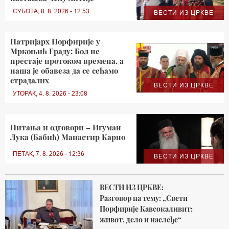
СУБОТА, 8. 8. 2026 - 12:53
ВЕСТИ ИЗ ЦРКВЕ
Патријарх Порфирије у
Мркоњић Граду: Бол не
престаје протоком времена, а
наша је обавеза да се сећамо
страдалих
ВЕСТИ ИЗ ЦРКВЕ
УТОРАК, 4. 8. 2026 - 23:08
Питања и одговори – Игуман
Лука (Бабић) Манастир Карно
ПЕТАК, 7. 8. 2026 - 12:36
ВЕСТИ ИЗ ЦРКВЕ
ВЕСТИ ИЗ ЦРКВЕ:
Разговор на тему: „Свети
Порфирије Кавсокаливит:
живот, дело и наслеђе“