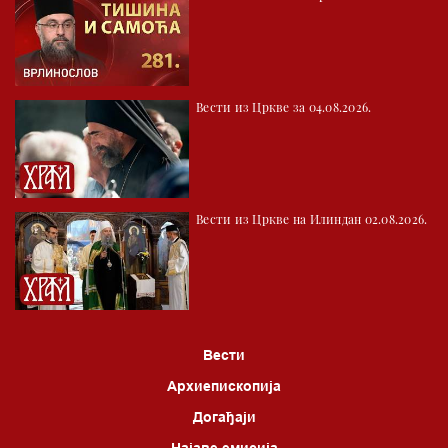
01.03 Хроника Архиепископије
01.30 Храм културе
02.03 Млади у Цркви
Вести из Цркве за 04.08.2026.
02.30 Бит – емисија Ненада Гугла
03.03 Фолклор магазин
04.00 Врлинослов
Вести из Цркве на Илиндан 02.08.2026.
05.00 Питања и одговори
06.00 Црквена предавања и трибине
*најважније вести емитујемо на сваки пун сат
Вести
Архиепископија
Догађаји
Најаве емисија