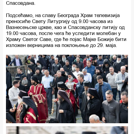
Спасовдана.
Подсећамо, на славу Београда Храм телевизија
преносиће Свету Литургију од 9.00 часова из
Вазнесењске цркве, као и Спасовданску литију од
19.00 часова, после чега ће уследити молебан у
Храму Светог Саве, где ће појас Мајке Божије бити
изложен верницима на поклоњење до 29. маја.