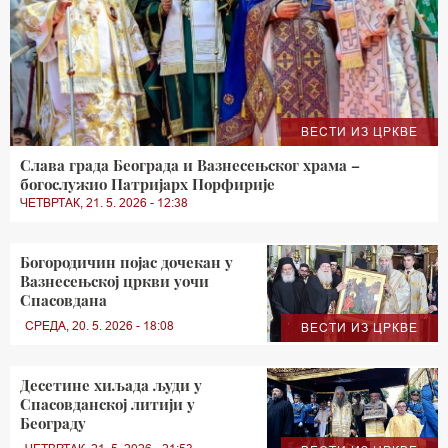
ВЕСТИ ИЗ ЦРКВЕ
Слава града Београда и Вазнесењског храма –
богослужио Патријарх Порфирије
ЧЕТВРТАК, 21. 5. 2026 - 12:38
Богородичин појас дочекан у
Вазнесењској цркви уочи
Спасовдана
СРЕДА, 20. 5. 2026 - 18:08
ВЕСТИ ИЗ ЦРКВЕ
Десетине хиљада људи у
Спасовданској литији у
Београду