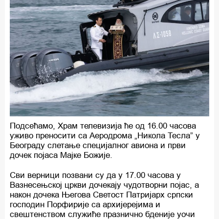
Подсећамо, Храм телевизија ће од 16.00 часова
уживо преносити са Аеродрома „Никола Тесла” у
Београду слетање специјалног авиона и први
дочек појаса Мајке Божије.
Сви верници позвани су да у 17.00 часова у
Вазнесењској цркви дочекају чудотворни појас, а
након дочека Његова Светост Патријарх српски
господин Порфирије са архијерејима и
свештенством служиће празнично бденије уочи