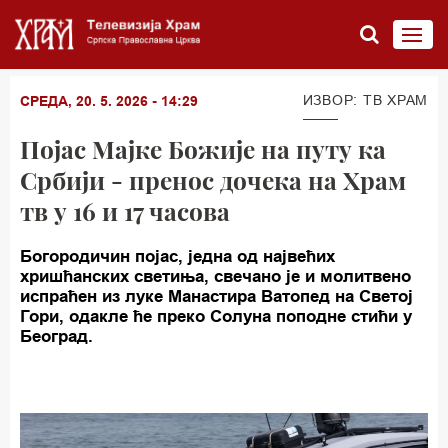
ИЗВОР: TВ ХРАМ
СРЕДА, 20. 5. 2026 - 14:29
Појас Мајке Божије на путу ка
Србији - пренос дочека на Храм
тв у 16 и 17 часова
Богородичин појас, једна од највећих
хришћанских светиња, свечано је и молитвено
испраћен из луке Манастира Ватопед на Светој
Гори, одакле ће преко Солуна поподне стићи у
Београд.