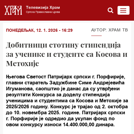
АУТОР: ХРАМ ТВ
ПОНЕДЕЉАК, 12. 1. 2026 - 16:29
Добитници стотину стипендија
за ученике и студенте са Косова и
Метохије
Његова Светост Патријарх српски г. Порфирије,
главни старатељ Задужбине Симе Андрејевића
Игуманова, саопштио је данас да су утврђени
резултати Конкурса за доделу стипендија
ученицима и студентима са Косова и Метохије за
2025/2026 годину. Конкурс је трајао од 2. октобра
до 10. новембра 2025. године. Патријарх српски
г. Порфирије је одредио да укупан фонд по
овом конкурсу износи 14.400.000,00 динара.