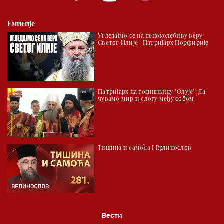
Емисије
Угледајмо се на непоколебиву веру
Светог Илије | Патријарх Порфирије
Патријарх на годишњицу "Олује": Да
чувамо мир и слогу међу собом
Тишина и самоћа I Врлинослов
Вести