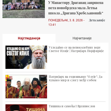
У Манастиру Драганац завршена
пета новобрдска мала Летња
школа „Драгана Хребељановић“
Детаљније
ПОНЕДЕЉАК, 3. 8. 2026 -
13:41
Најгледаније
Најчитаније
Угледајмо се на непоколебиву веру
Светог Илије | Патријарх Порфирије
Патријарх на годишњицу "Олује": Да
чувамо мир и слогу међу собом
Тишина и самоћа I Врлинослов