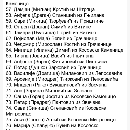
Каменице
57. Дамјан (Миљан) Крстић из Штрпца
58. Анђела (Драган) Станишић из Гњилана
59. Сара (Микица) Ђорђевић из Приштине
60. Огњен (Драган) Симић из Витине
61. Тамара (Љубиша) Перић из Витине
62. Војислав (Маја) Велић из Грачанице
63. Чедомир (Мирослав) Костић из Грачанице
64. Милица (Илинка) Димић из Косовске Каменице
65. Тијана (Јовица) Васић из Гњилана
66. Анђелка (Зоран) Филиповић из Липљана
67. Петар (Душко) Зарковић из Грачанице
68. Василије (Драгиша) Милановић из Лепосавића
69. Арсеније (Миодраг) Ћирковић из Лепосавића
70. Младен (Рајко) Вукашиновић из Звечана
71. Ана (Зорица) Миловић из Звечана
72. Саша (Горан) Јефтић из Косовске Каменице
73. Петар (Предраг) Пантовић из Звечана
74. Сава (Синиша) Степановић из Косовске
Митровице
75. Ања (Сретен) Антић из Косовске Митровице
76. Марија (Славујко) Вукић из Косовске