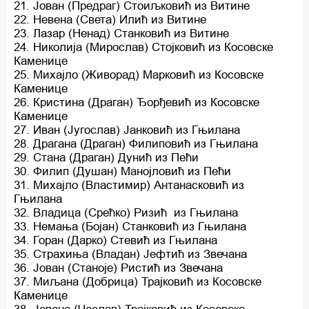
21. Јован (Предраг) Стоиљковић из Витине
22. Невена (Света) Илић из Витине
23. Лазар (Ненад) Станковић из Витине
24. Николија (Мирослав) Стојковић из Косовске
Каменице
25. Михајло (Живорад) Марковић из Косовске
Каменице
26. Кристина (Драган) Ђорђевић из Косовске
Каменице
27. Иван (Југослав) Јанковић из Гњилана
28. Драгана (Драган) Филиповић из Гњилана
29. Стана (Драган) Дунић из Пећи
30. Филип (Душан) Манојловић из Пећи
31. Михајло (Властимир) Антанасковић из
Гњилана
32. Владица (Срећко) Ризић из Гњилана
33. Немања (Бојан) Станковић из Гњилана
34. Горан (Дарко) Стевић из Гњилана
35. Страхиња (Владан) Јефтић из Звечана
36. Јован (Станоје) Ристић из Звечана
37. Миљана (Добрица) Трајковић из Косовске
Каменице