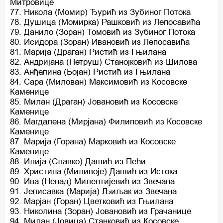
Митровице
77. Никола (Момир) Ђурић из Зубинoг Потока
78. Душица (Момирка) Рашковић из Лепосавића
79. Данило (Зоран) Томовић из Зубиног Потока
80. Исидора (Зоран) Ивановић из Лепосавића
81. Марија (Драган) Ристић из Гњилана
82. Андријана (Петруш) Станојковић из Шилова
83. Анђелина (Бојан) Ристић из Гњилана
84. Сара (Милован) Максимовић из Косовске
Каменице
85. Милан (Драган) Јовановић из Косовске
Каменице
86. Магдалена (Мирјана) Филиповић из Косовске
Каменице
87. Марија (Горана) Марковић из Косовске
Каменице
88. Илија (Славко) Дашић из Пећи
89. Христина (Миливоје) Дашић из Истока
90. Ива (Ненад) Милентијевић из Звечана
91. Јелисавка (Марија) Љиљак из Звечана
92. Марјан (Горан) Цветковић из Гњилана
93. Николина (Зоран) Јовановић из Грачанице
94. Милан (Јовица) Станковић из Косовске