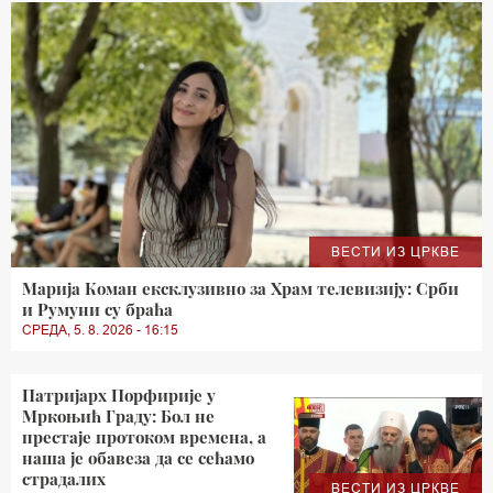
ВЕСТИ ИЗ ЦРКВЕ
Марија Коман ексклузивно за Храм телевизију: Срби
и Румуни су браћа
СРЕДА, 5. 8. 2026 - 16:15
Патријарх Порфирије у
Мркоњић Граду: Бол не
престаје протоком времена, а
наша је обавеза да се сећамо
страдалих
ВЕСТИ ИЗ ЦРКВЕ