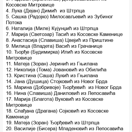
Косовске Митровице
4. Лука (Дејан) Димић из Штрпца
5. Сашка (Радојко) Милосављевић из Зубиног
Потока
6. Наталија (Миле) Кујунџић из Штрпца
7. Марија (Светозар) Тасић из Косовске Каменице
8. Анастасија (Славиша) Цвејић из Приштине
9. Милица (Владета) Васић из Грачанице
10. Ђорђе (Будимирка) Илић из Косовске
Митровице
11. Матеја (Зоран) Јеринић из Гњилана
12. Николија (Тома) Јовановић из Обилића
13. Кристина (Саша) Лукић из Гњилана
14. Јана (Душица) Стојковић из Новог Брда
15. Марина (Добривоје) Ђорђевић из Новог Брда
16. Нина (Славиша) Даниловић из Лепосавића
17. Марија (Благота) Вуковић из Косовске
Митровице
18. Слађана (Драгана) Сојковић из Косовске
Каменице
19. Матеја (Зоран) Ђорђевић из Штрпца
20. Василије (Бисера) Младеновић из Лепосавића