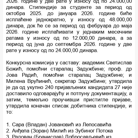
2026. године у две рате у износу од по 24.000,00
динара. Стипендије за студенте за период од
октобра 2025. до јануара 2026. године биће
исплаћене једнократно, у износу од 48.000,00
динара, док ће се за период од фебруара до маја
2026. године исплаћивати у једнаким месечним
ратама у износу од по 12.000,00 динара, а за
период од јуна до септембра 2026. године у две
рате у износу од по 24.000,00 динара.
Конкурсна комисија у саставу: академик Светислав
Божић, помоћни старалац Задужбине; проф. др
Јовa Радић, помоћни старалац Задужбине; и
Милена Врућинић, секретар Задужбине; утврдила
је да од укупно 240 пријављених кандидата 27 није
доставило одговарајућу и потпуну документацију, а
затим, темељно проучивши пристигле пријаве,
утврдила коначан списак добитника стипендије, и
то:
1. Сара (Владан) Јовановић из Лепосавића
2. Анђела (Зоран) Милић из Зубиног Потока
3. Радован (Бранислав) Добросављевић из