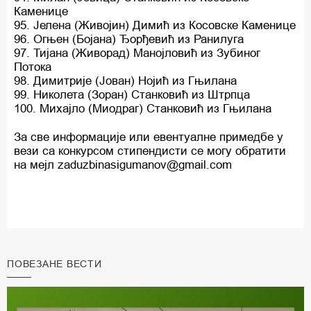
Каменице
95. Јелена (Живојин) Димић из Косовске Каменице
96. Огњен (Бојана) Ђорђевић из Ранилуга
97. Тијана (Живорад) Манојловић из Зубиног
Потока
98. Димитрије (Јован) Нојић из Гњилана
99. Николета (Зоран) Станковић из Штрпца
100. Михајло (Миодраг) Станковић из Гњилана
За све информације или евентуалне примедбе у
вези са конкурсом стипендисти се могу обратити
на мејл zaduzbinasigumanov@gmail.com
ПОВЕЗАНЕ ВЕСТИ