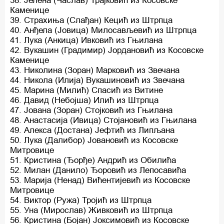
38. Јелена (Часлав) Трајковић из Косовске
Каменице
39. Страхиња (Слађан) Кецић из Штрпца
40. Анђела (Јовица) Милосављевић из Штрпца
41. Лука (Анкица) Ивковић из Гњилана
42. Вукашин (Градимир) Јордановић из Косовске
Каменице
43. Николина (Зоран) Марковић из Звечана
44. Никола (Илија) Вукашиновић из Звечана
45. Марина (Милић) Спасић из Витине
46. Давид (Небојша) Илић из Штрпца
47. Јована (Зоран) Стојковић из Гњилана
48. Анастасија (Ивица) Стојановић из Гњилана
49. Алекса (Достана) Јефтић из Липљана
50. Лука (Далибор) Јовановић из Косовске
Митровице
51. Кристина (Ђорђе) Андрић из Обилића
52. Милан (Данило) Ђоровић из Лепосавића
53. Марија (Ненад) Вићентијевић из Косовске
Митровице
54. Виктор (Ружа) Тројић из Штрпца
55. Уна (Мирослав) Живковић из Штрпца
56. Кристина (Бојан) Јоксимовић из Косовске