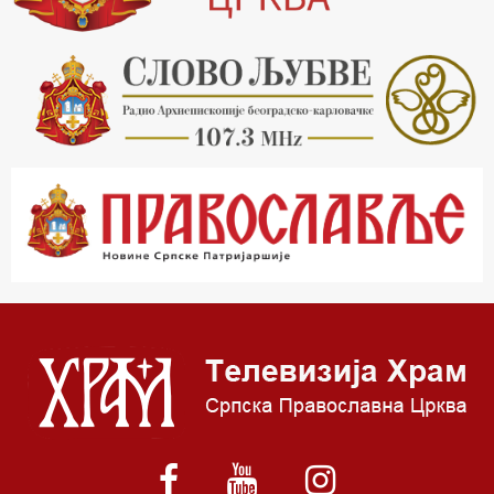
20.30 Млади у Цркви
21.03 Гугл пита
22.03 Црквена предавања и трибине
23.00 Питања и одговори
00.03 Гугл пита
01.03 Живе речи - подкаст
03.03 Јутарњи програм
05.00 Врлинослов – Света Гора
06.00 Гугл пита
*најважније вести емитујемо на сваки пун сат