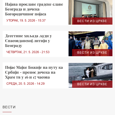
Најава прославе градске славе
Београда и дочека
Богородичиног појаса
УТОРАК, 19. 5. 2026 - 15:37
ВЕСТИ ИЗ ЦРКВЕ
Десетине хиљада људи у
Спасовданској литији у
Београду
ЧЕТВРТАК, 21. 5. 2026 - 21:53
ВЕСТИ ИЗ ЦРКВЕ
Појас Мајке Божије на путу ка
Србији - пренос дочека на
Храм тв у 16 и 17 часова
СРЕДА, 20. 5. 2026 - 14:29
ВЕСТИ ИЗ ЦРКВЕ
ВЕСТИ