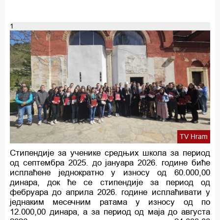
1
TV Hram
Стипендије за ученике средњих школа за период
од септембра 2025. до јануара 2026. године биће
исплаћене једнократно у износу од 60.000,00
динара, док ће се стипендије за период од
фебруара до априла 2026. године исплаћивати у
једнаким месечним ратама у износу од по
12.000,00 динара, а за период од маја до августа