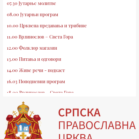
07.30 Јутарње молитве
08.00 Јутарњи програм
10.00 Црквена предавања и трибине
11.00 Врлинослов – Света Гора
12.00 Фолклор магазин
13.00 Питања и одговори
14.00 Живе речи - подкаст
16.03 Поподневни програм
18.00 Врлинослов – Света Гора
19.03 Атлас памћења
19.30 Вечерње молитве
20.00 Вести из Цркве
20.15 Реч архијереја