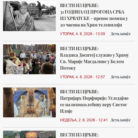
ВЕСТИ ИЗ ЦРКВЕ:
31 ГОДИНА ОД ПРОГОНА СРБА
ИЗ ХРВАТСКЕ - пренос помена у
20 часова на Храм телевизији
Детаљније
УТОРАК, 4. 8. 2026 - 13:09
ВЕСТИ ИЗ ЦРКВЕ:
Владика Доситеј служио у Храму
Св. Марије Магдалине у Белом
Потоку
Детаљније
УТОРАК, 4. 8. 2026 - 12:57
ВЕСТИ ИЗ ЦРКВЕ:
Патријарх Порфирије: Угледајмо
се на непоколебиву веру Светог
Илије
Детаљније
НЕДЕЉА, 2. 8. 2026 - 12:41
ВЕСТИ ИЗ ЦРКВЕ: