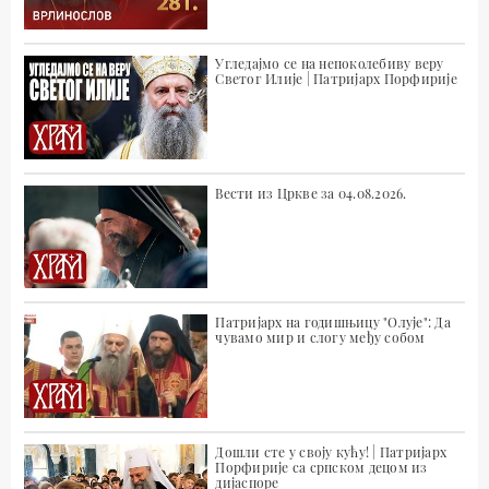
Угледајмо се на непоколебиву веру
Светог Илије | Патријарх Порфирије
Вести из Цркве за 04.08.2026.
Патријарх на годишњицу "Олује": Да
чувамо мир и слогу међу собом
Дошли сте у своју кућу! | Патријарх
Порфирије са српском децом из
дијаспоре