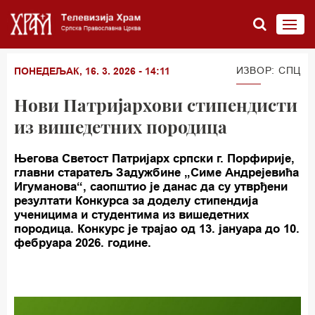
ИЗВОР: СПЦ
ПОНЕДЕЉАК, 16. 3. 2026 - 14:11
Нови Патријархови стипендисти
из вишедетних породица
Његова Светост Патријарх српски г. Порфирије,
главни старатељ Задужбине „Симе Андрејевића
Игуманова“, саопштио је данас да су утврђени
резултати Конкурса за доделу стипендија
ученицима и студентима из вишедетних
породица. Конкурс је трајао од 13. јануара до 10.
фебруара 2026. године.