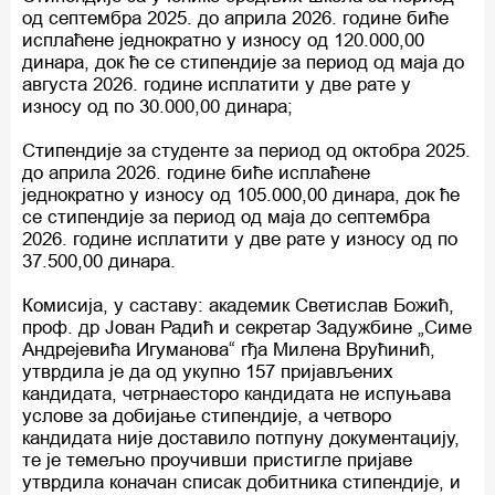
од септембра 2025. до априла 2026. године биће
исплаћене једнократно у износу од 120.000,00
динара, док ће се стипендије за период од маја до
августа 2026. године исплатити у две рате у
износу од по 30.000,00 динара;
Стипендије за студенте за период од октобра 2025.
до априла 2026. године биће исплаћене
једнократно у износу од 105.000,00 динара, док ће
се стипендије за период од маја до септембра
2026. године исплатити у две рате у износу од по
37.500,00 динара.
Комисија, у саставу: академик Светислав Божић,
проф. др Јован Радић и секретар Задужбине „Симе
Андрејевића Игуманова“ гђа Милена Врућинић,
утврдила је да од укупно 157 пријављених
кандидата, четрнаесторо кандидата не испуњава
услове за добијање стипендије, а четворо
кандидата није доставило потпуну документацију,
те је темељно проучивши пристигле пријаве
утврдила коначан списак добитника стипендије, и