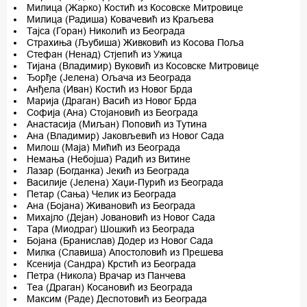
Милица (Жарко) Костић из Косовске Митровице
Милица (Радиша) Ковачевић из Краљева
Тајса (Горан) Николић из Београда
Страхиња (Љубиша) Живковић из Косова Поља
Стефан (Ненад) Стјепић из Ужица
Тијана (Владимир) Вуковић из Косовске Митровице
Ђорђе (Јелена) Ољача из Београда
Анђела (Иван) Костић из Новог Брда
Марија (Драган) Васић из Новог Брда
Софија (Ана) Стојановић из Београда
Анастасија (Миљан) Поповић из Тутина
Ана (Владимир) Јаковљевић из Новог Сада
Милош (Маја) Мићић из Београда
Немања (Небојша) Радић из Витине
Лазар (Богданка) Јекић из Београда
Василије (Јелена) Хаџи-Пурић из Београда
Петар (Сања) Челик из Београда
Ана (Бојана) Живановић из Београда
Михајло (Дејан) Јовановић из Новог Сада
Тара (Миодраг) Шошкић из Београда
Бојана (Бранислав) Додер из Новог Сада
Милка (Славиша) Апостоловић из Прешева
Ксенија (Сандра) Крстић из Београда
Петра (Никола) Врачар из Панчева
Теа (Драган) Косановић из Београда
Максим (Раде) Деспотовић из Београда