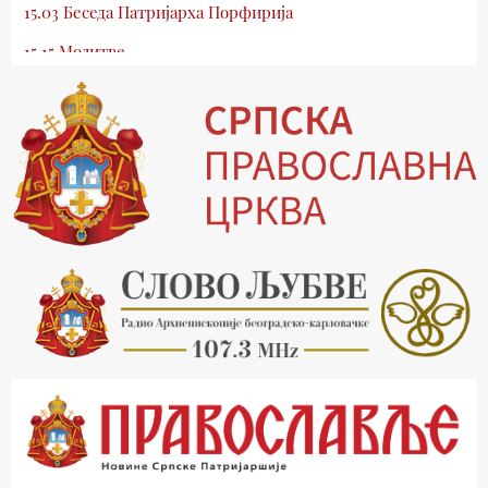
15.03 Беседа Патријарха Порфирија
15.15 Молитве
15.30 Млади у Цркви
16.03 Српски јерарси
16.30 Хроника Архиепископије
17.03 Фолклор магазин
17.30 Тврђаве Дунава
18.03 Кроз историју Београда
18.30 Врлинослов
19.40 Вечерње молитве
20.00 Вести из Цркве
20.15 Реч Архијереја
20.30 Час историје