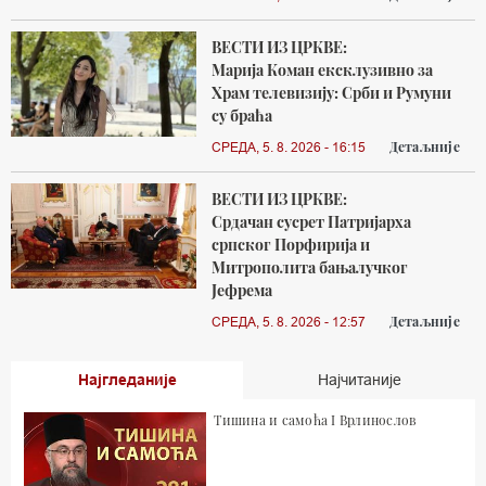
ВЕСТИ ИЗ ЦРКВЕ:
Марија Коман ексклузивно за
Храм телевизију: Срби и Румуни
су браћа
Детаљније
СРЕДА, 5. 8. 2026 - 16:15
ВЕСТИ ИЗ ЦРКВЕ:
Срдачан сусрет Патријарха
српског Порфирија и
Митрополита бањалучког
Јефрема
Детаљније
СРЕДА, 5. 8. 2026 - 12:57
Најгледаније
Најчитаније
Тишина и самоћа I Врлинослов