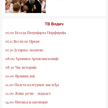
ТВ Водич
07.00 Беседа Патријарха Порфирија
07.15 Вести из Цркве
07.30 Јутарње молитве
08.00 Хроника Архиепископије
08.30 Час историје
10.00 Врлинослов
11.00 Палета културног наслеђа
12.00 Живе речи – подкаст
14.00 Питања и одговори