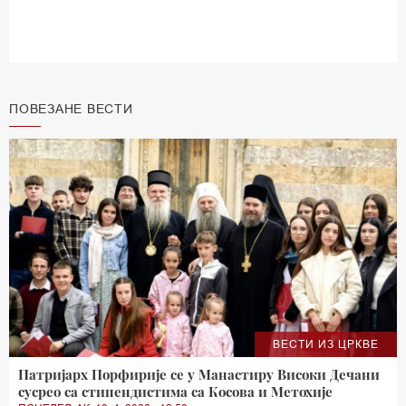
ПОВЕЗАНЕ ВЕСТИ
ВЕСТИ ИЗ ЦРКВЕ
Патријарх Порфирије се у Манастиру Високи Дечани
сусрео са стипендистима са Косова и Метохије