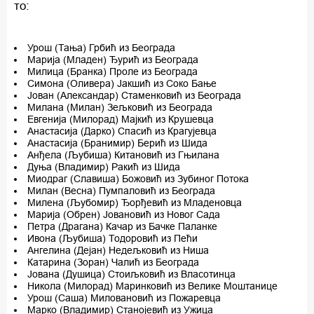
то:
Урош (Тања) Грбић из Београда
Марија (Младен) Ђурић из Београда
Милица (Бранка) Проле из Београда
Симона (Оливера) Јакшић из Соко Бање
Јован (Александар) Стаменковић из Београда
Милана (Милан) Зељковић из Београда
Евгенија (Милорад) Мајкић из Крушевца
Анастасија (Дарко) Спасић из Крагујевца
Анастасија (Бранимир) Берић из Шида
Анђела (Љубиша) Китановић из Гњилана
Дуња (Владимир) Ракић из Шида
Миодраг (Славиша) Божовић из Зубиног Потока
Милан (Весна) Пумпаловић из Београда
Милена (Љубомир) Ђорђевић из Младеновца
Марија (Обрен) Јовановић из Новог Сада
Петра (Драгана) Качар из Бачке Паланке
Ивона (Љубиша) Тодоровић из Пећи
Ангелина (Дејан) Недељковић из Ниша
Катарина (Зоран) Чалић из Београда
Јована (Душица) Стоиљковић из Власотинца
Никола (Милорад) Маринковић из Велике Моштанице
Урош (Саша) Миловановић из Пожаревца
Марко (Владимир) Станојевић из Ужица