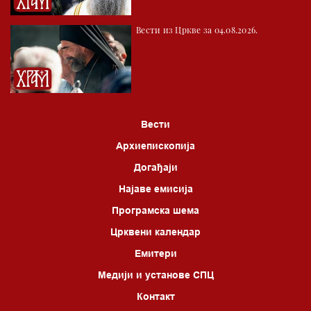
*најважније вести емитујемо на сваки пун сат
Вести из Цркве за 04.08.2026.
Вести
Архиепископија
Догађаји
Најаве емисија
Програмска шема
Црквени календар
Емитери
Медији и установе СПЦ
Контакт