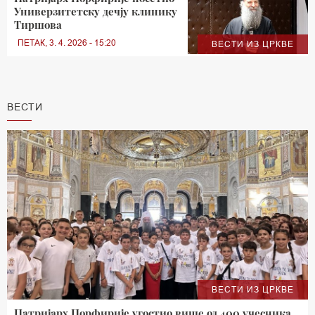
Универзитетску дечју клинику
Тиршова
ПЕТАК, 3. 4. 2026 - 15:20
ВЕСТИ ИЗ ЦРКВЕ
ВЕСТИ
ВЕСТИ ИЗ ЦРКВЕ
Патријарх Порфирије угостио више од 400 учесника