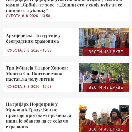
кампа „Србија те зове“: „Дошли сте у своју кућу да се
напојите љубављу“
СУБОТА, 8. 8. 2026 - 13:50
Архијерејске Литургије у
београдским храмовима
СУБОТА, 8. 8. 2026 - 13:38
ВЕСТИ ИЗ ЦРКВЕ
Три јубилеја Старог Хопова:
Мошти Св. Пантелејмона
наставља челу литије
СУБОТА, 8. 8. 2026 - 12:53
ВЕСТИ ИЗ ЦРКВЕ
Патријарх Порфирије у
Мркоњић Граду: Бол не
престаје протоком времена, а
наша је обавеза да се сећамо
страдалих
ВЕСТИ ИЗ ЦРКВЕ