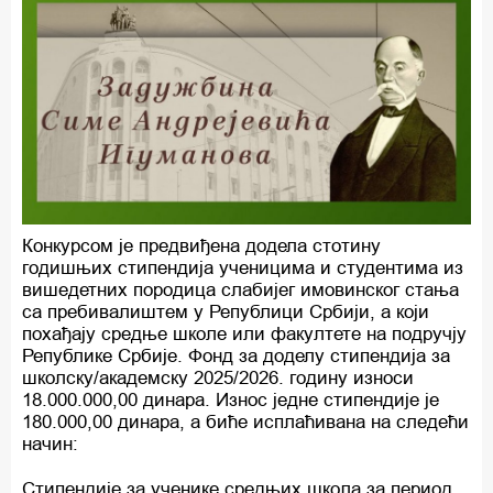
Конкурсом је предвиђена додела стотину
годишњих стипендија ученицима и студентима из
вишедетних породица слабијег имовинског стања
са пребивалиштем у Републици Србији, а који
похађају средње школе или факултете на подручју
Републике Србије. Фонд за доделу стипендија за
школску/академску 2025/2026. годину износи
18.000.000,00 динара. Износ једне стипендије је
180.000,00 динара, а биће исплаћивана на следећи
начин:
Стипендије за ученике средњих школа за период