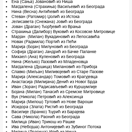
Ена (Сања) Јовановић из Ниша
Магдалена (Страхиња) Васиљевић из Београда
Нина (Весна) Антићевић из Београда
Стеван (Ратомир) Џолић из Истока
Јелисавета (Снежана) Јовић из Београда
Јован (Драган) Ђорђевић из Врања
Страхиња (Далибор) Вуковић из Косовске Митровице
Марјан (Милан) Вукадиновић из Лепосавића
Новак (Радмила) Портић из Пећи
Марија (Бојан) Милуновић из Београда
Софија (Драган) Јандрић из Бачке Паланке
Михаел (Ана) Куленовић из Београда
Нина (Жељко) Лазовић из Младеновца
Магдалена (Душица) Милановић из Прибоја
Славко (Миљан) Миливојевић из Старе Пазове
Марија (Александар) Томовић из Крагујевца
Анастасија (Милијана) Денић из Новог Брда
Иван (Зоран) Радисављевић из Куршумлије
Бојана (Милан) Танасић из Сремске Митровице
Вук (Никола) Петровић из Алексинца
Марија (Милош) Тртовић из Нове Вароши
Исидора (Злата) Ристић из Београда
Василије (Бранко) Ђурић из Барајева
Сава (Никола) Раонић из Београда
Милица (Иван) Трикош из Рашке
Ива (Небојша) Антонијевић из Зубиног Потока
Милица (Драгиша) Илић из Ниша