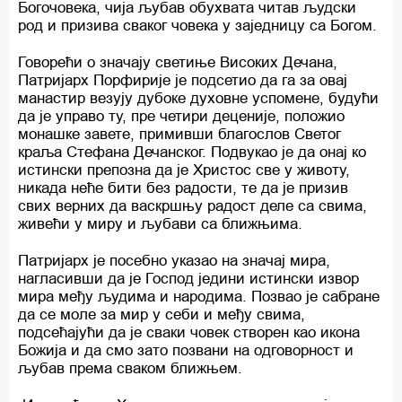
Богочовека, чија љубав обухвата читав људски
род и призива сваког човека у заједницу са Богом.
Говорећи о значају светиње Високих Дечана,
Патријарх Порфирије је подсетио да га за овај
манастир везују дубоке духовне успомене, будући
да је управо ту, пре четири деценије, положио
монашке завете, примивши благослов Светог
краља Стефана Дечанског. Подвукао је да онај ко
истински препозна да је Христос све у животу,
никада неће бити без радости, те да је призив
свих верних да васкршњу радост деле са свима,
живећи у миру и љубави са ближњима.
Патријарх је посебно указао на значај мира,
нагласивши да је Господ једини истински извор
мира међу људима и народима. Позвао је сабране
да се моле за мир у себи и међу свима,
подсећајући да је сваки човек створен као икона
Божија и да смо зато позвани на одговорност и
љубав према сваком ближњем.