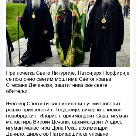
Пре почетка Свете Литургије, Патријарх Порфирије
се поклонио светим моштима Светог краља
Стефана Дечанског, заштитника ове свете
обитељи.
Његовој Светости саслуживали су: митрополит
рашко-призренски г. Теодосије, викарни епископ
новобрдски г. Иларион, архимандрит Сава, игуман
манастира Високи Дечани, архимандрит Андреј,
игуман манастира Црна Река, архимандрит
Данило, директор Патријаршијске управне