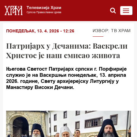
ИЗВОР: TВ ХРАМ
ПОНЕДЕЉАК, 13. 4. 2026 - 12:26
Патријарх у Дечанима: Васкрсли
Христос је наш смисао живота
Његова Светост Патријарх српски г. Порфирије
служио је на Васкршњи понедељак, 13. априла
2026. године, Свету архијерејску Литургију у
Манастиру Високи Дечани.