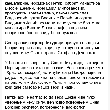
канцеларије, јеромонах Петар, сабрат манастира
Високи Дечани, јереј Емил Миловановић,
протођакон Драган Радић, ђакон Братислав
Богдановић, ђакон Василије Перић, ипођакон
Владимир Јелић, уз молитвено учешће братства
манастира Високи Дечани, које је појањем
допринело благолепију богослужења.
Светој архијерејској Литургији присуствовао је и
бројни верни народ, који је у потпуности испунио
ову светињу Светог краља Стефана Дечанског.
У беседи по завршетку Свете Литургије, Патријарх
Порфирије честитао је празник Васкрсења речима:
„Христос васкрсе“, истичући да је Васкрс највећа
радост која се излила на сваког човека, а нарочито
на оне који у Васкрслом Христу препознају Онога
који даје смисао нашој вери и нади.
Патријарх је нагласио да вера Цркве није пуко
уверење у неку силу, већ живо поверење у Сина
Божијег, распетог, погребеног и васкрслог