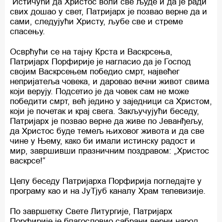
Истичући да Христос воли све људе и да је ради
свих дошао у свет, Патријарх је позвао верне да и
сами, следујући Христу, љубе све и стреме
спасењу.
Осврћући се на тајну Крста и Васкрсења,
Патријарх Порфирије је нагласио да је Господ
својим Васкрсењем победио смрт, највећег
непријатеља човека, и даровао вечни живот свима
који верују. Подсетио је да човек сам не може
победити смрт, већ једино у заједници са Христом,
који је почетак и крај свега. Закључујући беседу,
Патријарх је позвао верне да живе по Јеванђељу,
да Христос буде темељ њиховог живота и да све
чине у Њему, како би имали истинску радост и
мир, завршивши празничним поздравом: „Христос
васкрсе!“
Целу беседу Патријарха Порфирија погледајте у
програму као и на ЈуТјуб каналу Храм телевизије.
По завршетку Свете Литургије, Патријарх
Порфирије је благословио сабрани верни народ,