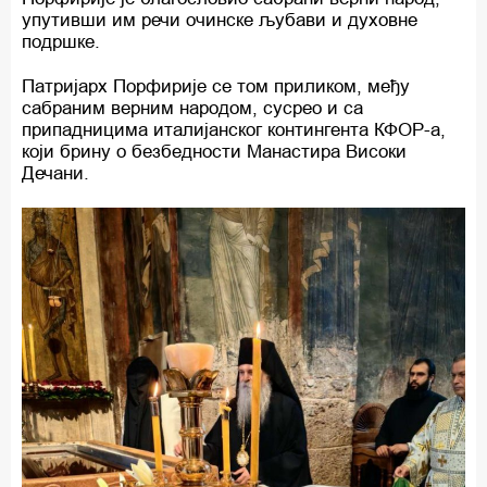
упутивши им речи очинске љубави и духовне
подршке.
Патријарх Порфирије се том приликом, међу
сабраним верним народом, сусрео и са
припадницима италијанског контингента КФОР-а,
који брину о безбедности Манастира Високи
Дечани.