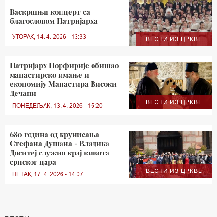
Васкршњи концерт са
благословом Патријарха
УТОРАК, 14. 4. 2026 - 13:33
ВЕСТИ ИЗ ЦРКВЕ
Патријарх Порфирије обишао
манастирско имање и
економију Манастира Високи
Дечани
ВЕСТИ ИЗ ЦРКВЕ
ПОНЕДЕЉАК, 13. 4. 2026 - 15:20
680 година од крунисања
Стефана Душана - Владика
Доситеј служио крај кивота
српског цара
ВЕСТИ ИЗ ЦРКВЕ
ПЕТАК, 17. 4. 2026 - 14:07