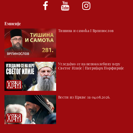
Емисије
Тишина и самоћа I Врлинослов
Угледајмо се на непоколебиву веру
Светог Илије | Патријарх Порфирије
Вести из Цркве за 04.08.2026.