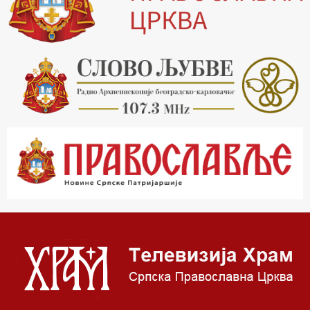
20.15 Реч архијереја
20.30 Хроника Архиепископије
21.03 Врлинослов
22.03 Црквена предавања и трибине
23.00 Питања и одговори
00.03 Црквена предавања и трибине
01.03 Живе речи - подкаст
03.03 Јутарњи програм
05.00 Псалтир
06.00 Црквена предавања и трибине
*најважније вести емитујемо на сваки пун сат