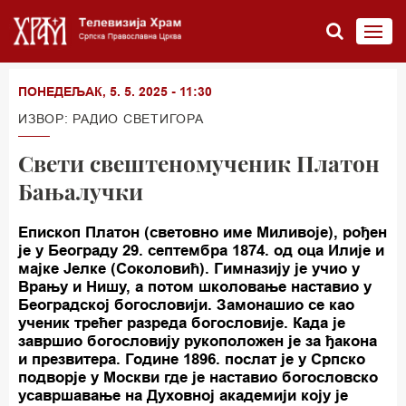
ПОНЕДЕЉАК, 5. 5. 2025 - 11:30
ИЗВОР: РАДИО СВЕТИГОРА
Свети свештеномученик Платон
Бањалучки
Епископ Платон (световно име Миливоје), рођен
је у Београду 29. септембра 1874. од оца Илије и
мајке Јелке (Соколовић). Гимназију је учио у
Врању и Нишу, а потом школовање наставио у
Београдској богословији. Замонашио се као
ученик трећег разреда богословије. Када је
завршио богословију рукоположен је за ђакона
и презвитера. Године 1896. послат је у Српско
подворје у Москви где је наставио богословско
усавршавање на Духовној академији коју је