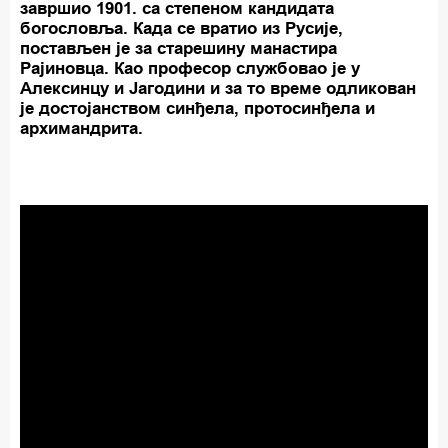
завршио 1901. са степеном кандидата
богословља. Када се вратио из Русије,
постављен је за старешину манастира
Рајиновца. Као професор службовао је у
Алексинцу и Јагодини и за то време одликован
је достојанством синђела, протосинђела и
архимандрита.