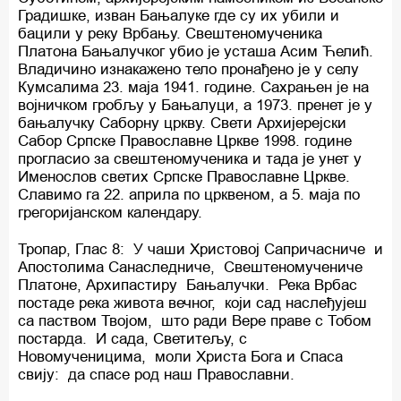
Градишке, изван Бањалуке где су их убили и
бацили у реку Врбању. Свештеномученика
Платона Бањалучког убио је усташа Асим Ћелић.
Владичино изнакажено тело пронађено је у селу
Кумсалима 23. маја 1941. године. Сахрањен је на
војничком гробљу у Бањалуци, а 1973. пренет је у
бањалучку Саборну цркву. Свети Архијерејски
Сабор Српске Православне Цркве 1998. године
прогласио за свештеномученика и тада је унет у
Именослов светих Српске Православне Цркве.
Славимо га 22. априла по црквеном, а 5. маја по
грегоријанском календару.
Тропар, Глас 8: У чаши Христовој Сапричасниче и
Апостолима Санаследниче, Свештеномучениче
Платоне, Архипастиру Бањалучки. Река Врбас
постаде река живота вечног, који сад наслеђујеш
са паством Твојом, што ради Вере праве с Тобом
постарда. И сада, Светитељу, с
Новомученицима, моли Христа Бога и Спаса
свију: да спасе род наш Православни.