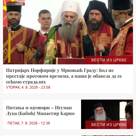
ВЕСТИ ИЗ ЦРКВЕ
Патријарх Порфирије у Мркоњић Граду: Бол не
престаје протоком времена, а наша је обавеза да се
сећамо страдалих
УТОРАК, 4. 8. 2026 - 23:08
Питања и одговори – Игуман
Лука (Бабић) Манастир Карно
ПЕТАК, 7. 8. 2026 - 12:36
ВЕСТИ ИЗ ЦРКВЕ