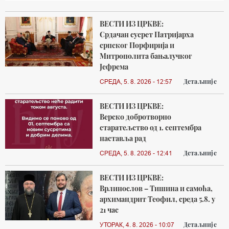
ВЕСТИ ИЗ ЦРКВЕ:
Срдачан сусрет Патријарха
српског Порфирија и
Митрополита бањалучког
Јефрема
Детаљније
СРЕДА, 5. 8. 2026 - 12:57
ВЕСТИ ИЗ ЦРКВЕ:
Верско добротворно
старатељство од 1. септембра
наставља рад
Детаљније
СРЕДА, 5. 8. 2026 - 12:41
ВЕСТИ ИЗ ЦРКВЕ:
Врлинослов – Тишина и самоћа,
архимандрит Теофил, среда 5.8. у
21 час
Детаљније
УТОРАК, 4. 8. 2026 - 10:07