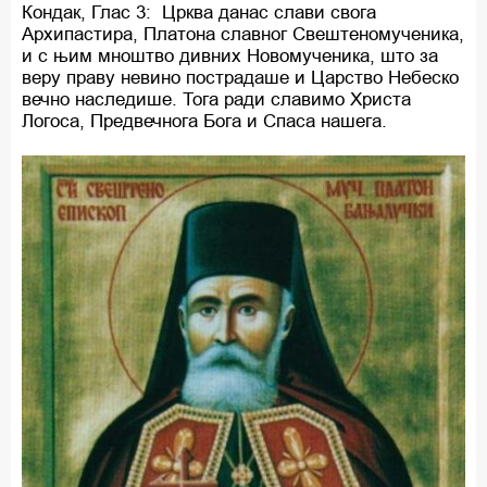
Кондак, Глас 3: Црква данас слави свога
Архипастира, Платона славног Свештеномученика,
и с њим мноштво дивних Новомученика, што за
веру праву невино пострадаше и Царство Небеско
вечно наследише. Тога ради славимо Христа
Логоса, Предвечнога Бога и Спаса нашега.