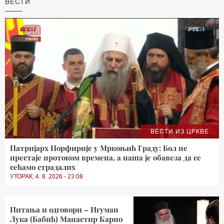
ВЕСТИ
ВЕСТИ ИЗ ЦРКВЕ
Патријарх Порфирије у Мркоњић Граду: Бол не
престаје протоком времена, а наша је обавеза да се
сећамо страдалих
УТОРАК, 4. 8. 2026 - 23:08
Питања и одговори – Игуман
Лука (Бабић) Манастир Карно