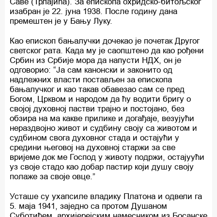
Саве (Трлајића). За епископа охридско-битољског
изабран је 22. јуна 1938. После годину дана
премештен је у Бању Луку.
Као епископ бањалучки дочекао је почетак Другог
светског рата. Када му је саопштено да као рођени
Србин из Србије мора да напусти НДХ, он је
одговорио: “Ја сам канонски и законито од
надлежних власти постављен за епископа
бањалучког и као такав обавезао сам се пред
Богом, Црквом и народом да ћу водити бригу о
својој духовној пастви трајно и постојано, без
обзира на ма какве прилике и догађаје, везујући
нераздвојно живот и судбину своју са животом и
судбином свога духовног стада и остајући у
средини његовој на духовној старжи за све
вријеме док ме Господ у животу подржи, остајуући
уз своје стадо као добар пастир који душу своју
полаже за своје овце.”
Усташе су ухапсиле владику Платона и одвели га
5. маја 1941, заједно са протом Душаном
Суботићем, архијерејским намесником из Босанске