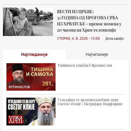
ВЕСТИ ИЗ ЦРКВЕ:
31 ГОДИНА ОД ПРОГОНА СРБА
ИЗ ХРВАТСКЕ - пренос помена у
20 часова на Храм телевизији
Детаљније
УТОРАК, 4. 8. 2026 - 13:09
Најгледаније
Најчитаније
Тишина и самоћа I Врлинослов
Угледајмо се на непоколебиву веру
Светог Илије | Патријарх Порфирије