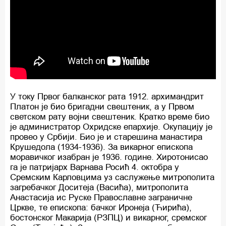
У току Првог балканског рата 1912. архимандрит
Платон је био бригадни свештеник, а у Првом
светском рату војни свештеник. Кратко време био
је администратор Охридске епархије. Окупацију је
провео у Србији. Био је и старешина манастира
Крушедола (1934-1936). За викарног епископа
моравичког изабран је 1936. године. Хиротонисао
га је патријарх Варнава Росић 4. октобра у
Сремским Карловцима уз саслужење митрополита
загребачког Доситеја (Васића), митрополита
Анастасија ис Руске Православне заграничне
Цркве, те епископа: бачког Иронеја (Ћирића),
бостонског Макарија (РЗПЦ) и викарног, сремског