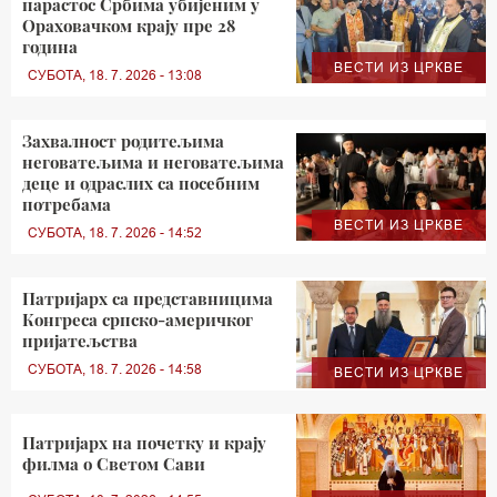
парастос Србима убијеним у
Ораховачком крају пре 28
година
ВЕСТИ ИЗ ЦРКВЕ
СУБОТА, 18. 7. 2026 - 13:08
Захвалност родитељима
неговатељима и неговатељима
деце и одраслих са посебним
потребама
ВЕСТИ ИЗ ЦРКВЕ
СУБОТА, 18. 7. 2026 - 14:52
Патријарх са представницима
Конгреса српско-америчког
пријатељства
СУБОТА, 18. 7. 2026 - 14:58
ВЕСТИ ИЗ ЦРКВЕ
Патријарх на почетку и крају
филма о Светом Сави