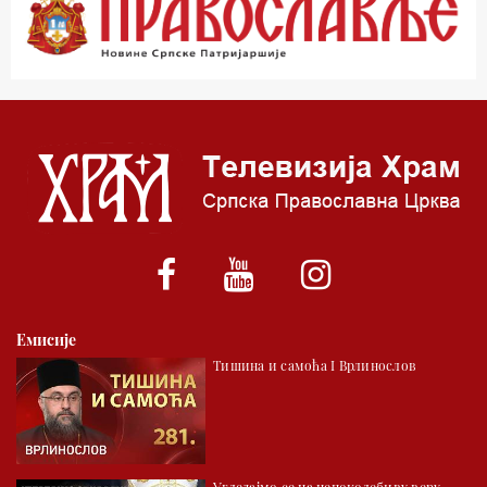
01.03 Живе речи - подкаст
03.03 Јутарњи програм
05.00 Псалтир
06.00 Црквена предавања и трибине
*најважније вести емитујемо на сваки пун сат
Емисије
Тишина и самоћа I Врлинослов
Угледајмо се на непоколебиву веру