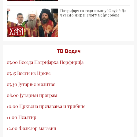
Патријарх на годишњицу "Олује": Да
чувамо мир и слогу међу собом
ТВ Водич
07.00 Беседа Патријарха Порфирија
07.15 Вести из Цркве
07.30 Јутарње молитве
08.00 Јутарњи програм
10.00 Црквена предавања и трибине
11.00 Псалтир
12.00 Фолклор магазин