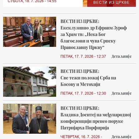
СУБОТА, 18. 7. 2026 - 14:55
ВЕСТИ ИЗ ЦРКВЕ
ВЕСТИ ИЗ ЦРКВЕ:
Ексклузивно др Ефраим Зуроф
за Храм тв: „Нека Бог
благослови и чува Српску
Православну Цркву“
Детаљније
ПЕТАК, 17. 7. 2026 - 12:37
ВЕСТИ ИЗ ЦРКВЕ:
Све тежи положај Срба на
Косову и Метохији
Детаљније
ПЕТАК, 17. 7. 2026 - 12:30
ВЕСТИ ИЗ ЦРКВЕ:
Владика Доситеј на међународној
конференцији пренео поруке
Патријарха Порфирија
Детаљније
ЧЕТВРТАК, 16. 7. 2026 -