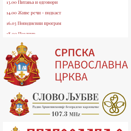
13.00 Питања и одговори
14.00 Живе речи - подкаст
16.03 Поподневни програм
18.00 Псалтир
19.03 Млади у Цркви
19.30 Вечерње молитве
20.00 Вести из Цркве
20.15 Реч архијереја
20.30 Хроника Архиепископије
21.03 Врлинослов
22.03 Црквена предавања и трибине
23.00 Питања и одговори
00.03 Црквена предавања и трибине