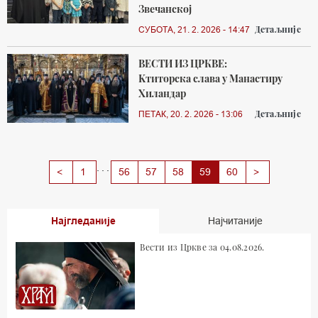
Звечанској
Детаљније
СУБОТА, 21. 2. 2026 - 14:47
ВЕСТИ ИЗ ЦРКВЕ:
Kтиторска слава у Манастиру
Хиландар
Детаљније
ПЕТАК, 20. 2. 2026 - 13:06
...
Next
<
1
56
57
58
59
60
>
Најгледаније
Најчитаније
Вести из Цркве за 04.08.2026.