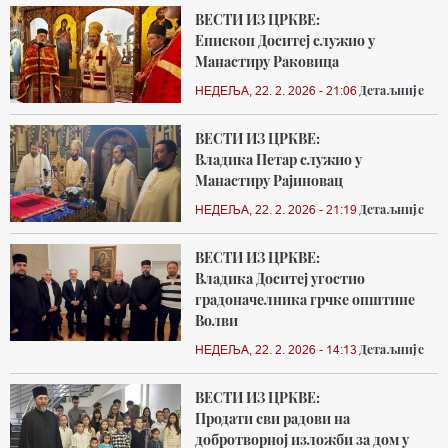
ВЕСТИ ИЗ ЦРКВЕ:
Епископ Доситеј служио у
Манастиру Раковица
Детаљније
НЕДЕЉА, 22. 2. 2026 - 21:06
ВЕСТИ ИЗ ЦРКВЕ:
Владика Петар служио у
Манастиру Рајиновац
Детаљније
НЕДЕЉА, 22. 2. 2026 - 21:19
ВЕСТИ ИЗ ЦРКВЕ:
Владика Доситеј угостио
градоначелника грчке општине
Волви
Детаљније
НЕДЕЉА, 22. 2. 2026 - 14:13
ВЕСТИ ИЗ ЦРКВЕ:
Продати сви радови на
добротворној изложби за дом у