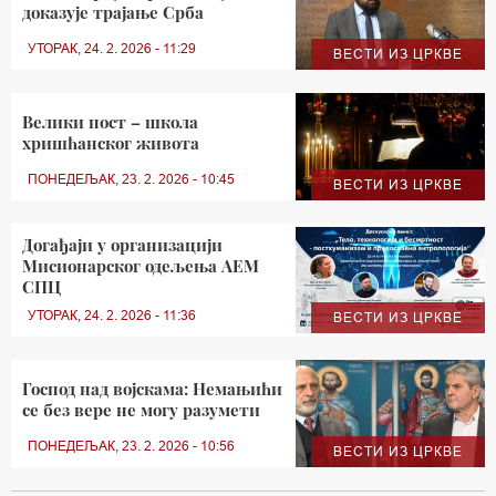
доказује трајање Срба
УТОРАК, 24. 2. 2026 - 11:29
ВЕСТИ ИЗ ЦРКВЕ
Велики пост – школа
хришћанског живота
ПОНЕДЕЉАК, 23. 2. 2026 - 10:45
ВЕСТИ ИЗ ЦРКВЕ
Догађаји у организацији
Мисионарског одељења АЕМ
СПЦ
УТОРАК, 24. 2. 2026 - 11:36
ВЕСТИ ИЗ ЦРКВЕ
Господ над војскама: Немањићи
се без вере не могу разумети
ПОНЕДЕЉАК, 23. 2. 2026 - 10:56
ВЕСТИ ИЗ ЦРКВЕ