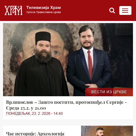
ВЕСТИ ИЗ ЦРКВЕ
Врлинослов – Зашто постити, протосинђел Сергије -
Среда 25.2. у 21.00
ПОНЕДЕЉАК, 23. 2. 2026 - 14:40
Час историје: Археологија