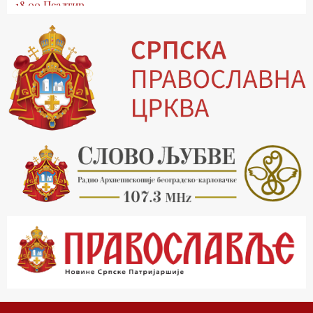
18.00 Псалтир
19.03 Млади у Цркви
19.30 Вечерње молитве
20.00 Вести из Цркве
20.15 Реч архијереја
20.30 Храм културе
21.03 Господ над војскама
22.03 Црквена предавања и трибине
23.00 Питања и одговори
00.03 Црквена предавања и трибине
01.03 Живе речи - подкаст
03.03 Јутарњи програм
05.00 Псалтир