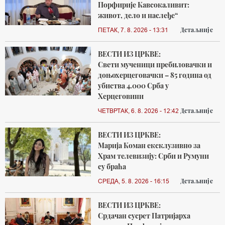
Порфирије Кавсокаливит:
живот, дело и наслеђе“
Детаљније
ПЕТАК, 7. 8. 2026 - 13:31
ВЕСТИ ИЗ ЦРКВЕ:
Свети мученици пребиловачки и
доњохерцеговачки – 85 година од
убиства 4.000 Срба у
Херцеговини
Детаљније
ЧЕТВРТАК, 6. 8. 2026 - 12:42
ВЕСТИ ИЗ ЦРКВЕ:
Марија Коман ексклузивно за
Храм телевизију: Срби и Румуни
су браћа
Детаљније
СРЕДА, 5. 8. 2026 - 16:15
ВЕСТИ ИЗ ЦРКВЕ:
Срдачан сусрет Патријарха