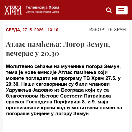
ИЗВОР: TВ ХРАМ
СРЕДА, 27. 5. 2026 - 13:16
Атлас памћења: Логор Земун,
вечерас у 20.30
Молитвено сећање на мученике логора Земун,
тема је нове емисије Атлас памћења који
можете погледати на програму ТВ Храм 27.5. у
20:30. Наши саговорници су били чланови
Удружења Јадовно из Београда који су са
благословом Његове Светости Патријарха
српског Господина Порфирија 8. и 9. маја
организовали крсни ход и молитвени помен на
логораше убијене у логору Земун.