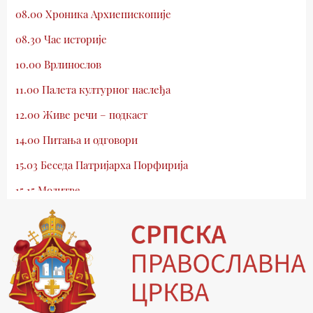
08.00 Хроника Архиепископије
08.30 Час историје
10.00 Врлинослов
11.00 Палета културног наслеђа
12.00 Живе речи – подкаст
14.00 Питања и одговори
15.03 Беседа Патријарха Порфирија
15.15 Молитве
15.30 Млади у Цркви
16.03 Српски јерарси
16.30 Хроника Архиепископије
17.03 Фолклор магазин