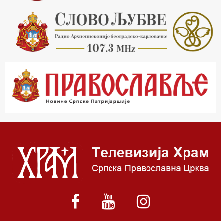
17.30 Тврђаве Дунава
18.03 Кроз историју Београда
18.30 Врлинослов
19.40 Вечерње молитве
20.00 Вести из Цркве
20.15 Реч Архијереја
20.30 Час историје
22.03 Врлинослов – Света Гора
23.00 Палета културног наслеђа
00.03 Црквена предавања и трибине
01.03 Српски јерарси
01.30 Хроника Архиепископије
02.00 Тврђаве Дунава