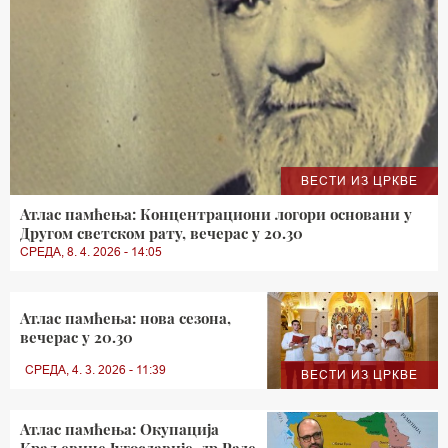
ВЕСТИ ИЗ ЦРКВЕ
Атлас памћења: Концентрациони логори основани у
Другом светском рату, вечерас у 20.30
СРЕДА, 8. 4. 2026 - 14:05
Атлас памћења: нова сезона,
вечерас у 20.30
СРЕДА, 4. 3. 2026 - 11:39
ВЕСТИ ИЗ ЦРКВЕ
Атлас памћења: Окупација
Краљевине Југославије, др Раде