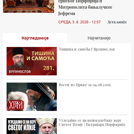
српског Порфирија и
Митрополита бањалучког
Јефрема
Детаљније
СРЕДА, 5. 8. 2026 - 12:57
Најгледаније
Најчитаније
Тишина и самоћа I Врлинослов
Вести из Цркве за 04.08.2026.
Угледајмо се на непоколебиву веру
Светог Илије | Патријарх Порфирије