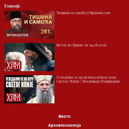
Емисије
02.30 Млади у Цркви
Тишина и самоћа I Врлинослов
03.03 Палета културног наслеђа
04.00 Час историје
05.30 Храм културе
Вести из Цркве за 04.08.2026.
06.00 Црквена предавања и трибине
*најважније вести емитујемо на сваки пун сат
Угледајмо се на непоколебиву веру
Светог Илије | Патријарх Порфирије
Вести
Архиепископија