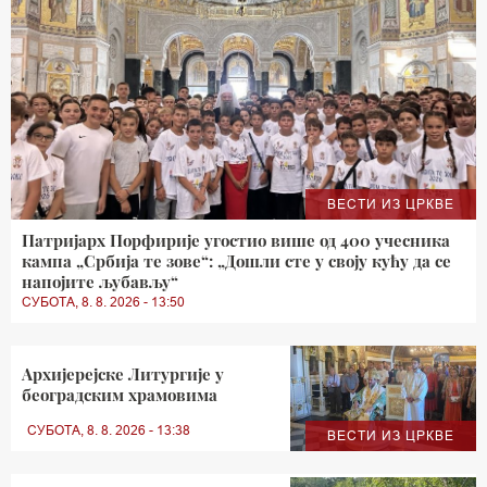
ВЕСТИ ИЗ ЦРКВЕ
Патријарх Порфирије угостио више од 400 учесника
кампа „Србија те зове“: „Дошли сте у своју кућу да се
напојите љубављу“
СУБОТА, 8. 8. 2026 - 13:50
Архијерејске Литургије у
београдским храмовима
СУБОТА, 8. 8. 2026 - 13:38
ВЕСТИ ИЗ ЦРКВЕ