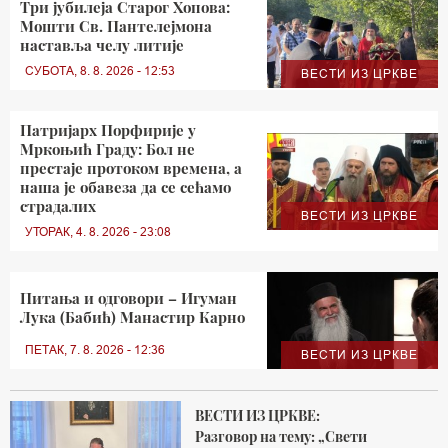
Три јубилеја Старог Хопова:
Мошти Св. Пантелејмона
наставља челу литије
СУБОТА, 8. 8. 2026 - 12:53
ВЕСТИ ИЗ ЦРКВЕ
Патријарх Порфирије у
Мркоњић Граду: Бол не
престаје протоком времена, а
наша је обавеза да се сећамо
страдалих
ВЕСТИ ИЗ ЦРКВЕ
УТОРАК, 4. 8. 2026 - 23:08
Питања и одговори – Игуман
Лука (Бабић) Манастир Карно
ПЕТАК, 7. 8. 2026 - 12:36
ВЕСТИ ИЗ ЦРКВЕ
ВЕСТИ ИЗ ЦРКВЕ:
Разговор на тему: „Свети