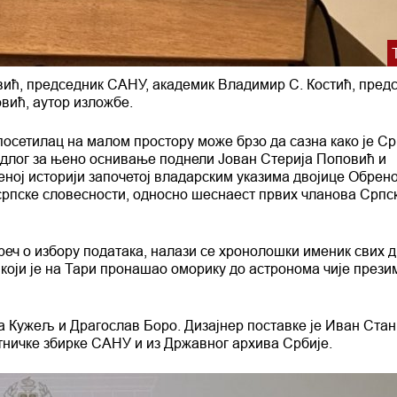
ић, председник САНУ, академик Владимир С. Костић, пред
вић, аутор изложбе.
осетилац на малом простору може брзо да сазна како је Ср
редлог за њено оснивање поднели Јован Стерија Поповић и
еној историји започетој владарским указима двојице Обрен
српске словесности, односно шеснаест првих чланова Српс
 реч о избору података, налази се хронолошки именик свих 
 који је на Тари пронашао оморику до астронома чије прези
а Кужељ и Драгослав Боро. Дизајнер поставке је Иван Стан
тничке збирке САНУ и из Државног архива Србије.