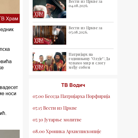
Вести из Цркве за
04.08.2026.
ТВ Храм
Вести из Цркве за
седник
05.08.2026.
пска
Патријарх на
годишњицу "Олује": Да
овића
чувамо мир и слогу
ке
међу собом
ТВ Водич
двадесет
ме носи
07.00 Беседа Патријарха Порфирија
07.15 Вести из Цркве
ић.
07.30 Јутарње молитве
08.00 Хроника Архиепископије