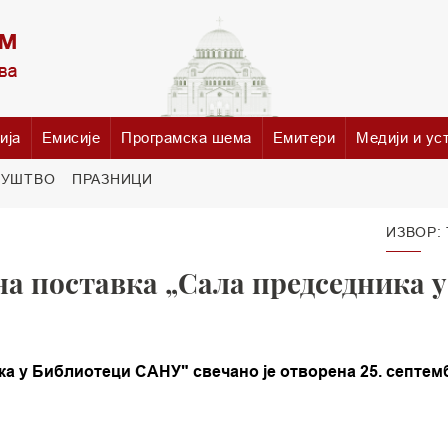
ија
Емисије
Програмска шема
Емитери
Медији и ус
РУШТВО
ПРАЗНИЦИ
ИЗВОР:
а поставка „Сала председника у
а у Библиотеци САНУ" свечано је отворена 25. септем