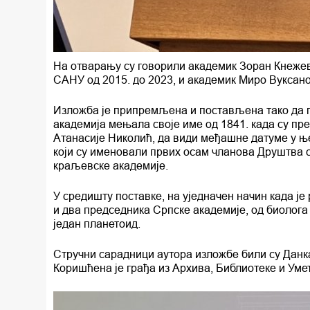
На отварању су говорили академик Зоран Кнежев
САНУ од 2015. до 2023, и академик Миро Вуксано
Изложба је припремљена и постављена тако да п
академија мењала своје име од 1841. када су п
Атанасије Николић, да види међашне датуме у њ
који су именовали првих осам чланова Друштва 
краљевске академије.
У средишту поставке, на уједначен начин када је
и два председника Српске академије, од биолога
један планетоид.
Стручни сарадници аутора изложбе били су Данк
Коришћена је грађа из Архива, Библиотеке и Уме