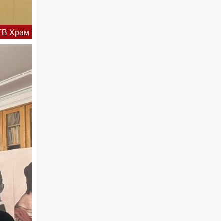
02.30 Млади у Цркви
ТВ Храм
03.03 Палета културног наслеђа
04.00 Час историје
05.30 Храм културе
06.00 Црквена предавања и трибине
*најважније вести емитујемо на
сваки пун сат