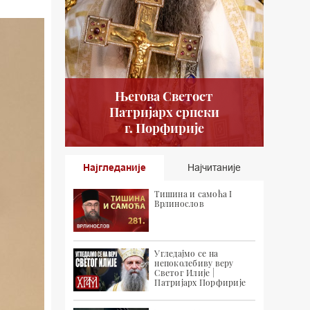
Његова Светост
Патријарх српски
г. Порфирије
Најгледаније
Најчитаније
Тишина и самоћа I
Врлинослов
Угледајмо се на
непоколебиву веру
Светог Илије |
Патријарх Порфирије