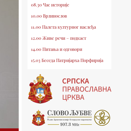
08.30 Час историје
10.00 Врлинослов
11.00 Палета културног наслеђа
12.00 Живе речи – подкаст
14.00 Питања и одговори
15.03 Беседа Патријарха Порфирија
15.15 Молитве
15.30 Млади у Цркви
16.03 Српски јерарси
16.30 Хроника Архиепископије
17.03 Фолклор магазин
17.30 Тврђаве Дунава