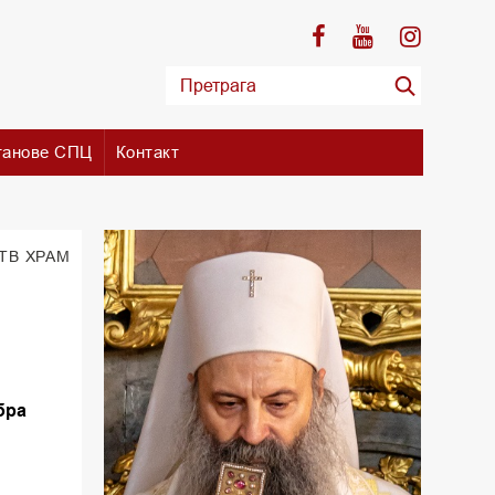
танове СПЦ
Контакт
 TВ ХРАМ
бра