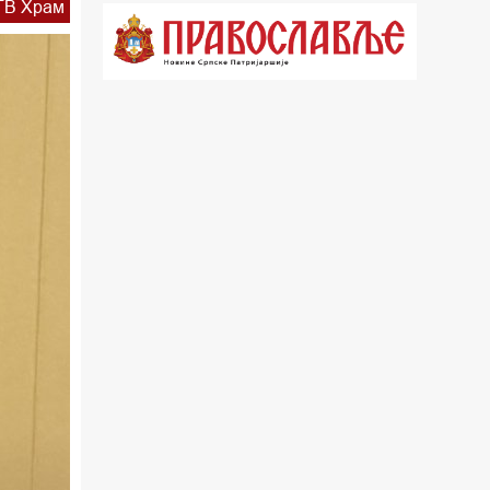
ТВ Храм
18.03 Кроз историју Београда
18.30 Врлинослов
19.40 Вечерње молитве
20.00 Вести из Цркве
20.15 Реч Архијереја
20.30 Час историје
22.03 Врлинослов – Света Гора
23.00 Палета културног наслеђа
00.03 Црквена предавања и трибине
01.03 Српски јерарси
01.30 Хроника Архиепископије
02.00 Тврђаве Дунава