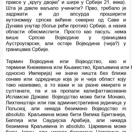
праксе у „кругу двојке” и шире у Србији 21. века).
Шта је дакле ваљало учинити? Прво, требало је
задржати и до апсурда проширити
аутономију српске већине северно од Саве и
Дунава унутар (боље рећи против) Србије, а назив
области обесмислити. Просто као пасуљ: нема
више Српске Војводине у границама
Аустроугарске, али остаје Војводина (чија?) у
границама Србије.
Термин Војводина или Војводство, као и
термини Кнежевина или Књажество, Краљевина или 
односно Империја) не значе ништа без ближе
ознаке или одреднице која је и чија област коју
тако називамо, а то важи и за разне емирате и
султанате, па и за пропали калифаттакозване
Исламске Државе. Војводство може бити Монако,
Лихтенштајн или пак административна јединица у
Пољској, али никада безимено Војводство in
absoluto. Краљевина може бити Велика Британија,
Белгија или Саудијска Арабија, али никада
безимена Краљевина in absolutо. Царевина може