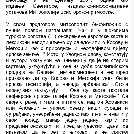
Београду и на Цетињу 2007. године као
издање Светигоре, издавачко-информативне
установе Митрополије црногорско-приморске.
У свом предговору митрополит Амфилохије с
пуним правом наглашава: „Чак и у вјековима
турскога ропства (...) оновремене европске карте и
лексикони неподијељено су свједочили о Косову и
Метохији као о природном и неодвојивом дијелу
српске земље...” Исто, у Уводном слову, констатују
и аутори указујући на чињеницу да је на старим
картама, укључујући и оне из доба османлијскога
продора на Балкан, „недвосмислено и неспорно
приказано да су Косово и Метохија увек били
српска територија, а никада арбанашка”. Стога
оправдано закључују: „...Ове су карте постале
својеврсне српске тапије Косова и Метохије.” Са
своје стране, питам и питам се: кад би Арбанаси
или Албанци – упркос свему наши суседи и
суграђани, унесрећени једнако као и ми – имали у
свом поседу макар једну једину карту из
предклинтоновских и предтачијевских дана са
назнаком да је реч о њиховој, а не српској