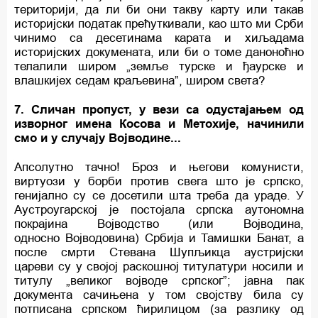
територији, да ли би они такву карту или такав
историјски податак прећуткивали, као што ми Срби
чинимо са десетинама карата и хиљадама
историјских докумената, или би о томе даноноћно
телалили широм „земље турске и ђаурске и
влашкијех седам краљевина”, широм света?
7. Сличан пропуст, у вези са одустајањем од
изворног имена Косова и Метохије, начинили
смо и у случају Војводине...
Апсолутно тачно! Броз и његови комунисти,
виртуози у борби против свега што је српско,
генијално су се досетили шта треба да ураде. У
Аустроугарској је постојала српска аутономна
покрајина Војводство (или Војводина,
односно Војводовина) Србија и Тамишки Банат, а
после смрти Стевана Шупљикца аустријски
цареви су у својој раскошној титулатури носили и
титулу „великог војводе српског”; јавна пак
документа сачињена у том својству била су
потписана српском ћирилицом (за разлику од