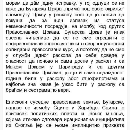
морам да дâм једну исправку: у тој одлуци се не
каже да Бугарска Црква „прима под своје окриље”
споменуту Цркву у расколу него да је вољна да
покуша да за њен излазак из статуса
неканоничности посредује, на молбу, код других
Православних Цркава. Бугарска Црква је ипак
свесна чињенице да се не сме огрешити о
свеправославни консензус нити о свој полувековни
солидарни православни курс, а поготову да не сме
у служби једног раскола да себе доведе у
опасност да поново и сама доспе у раскол и са
Мајком Црквом у Цариграду и са другим
Православним Црквама, јер је и сама седамдесет
година била у расколу због етнофилетизма и
најбоље зна какав је ужас бити у расколу са
браћом и сестрама по вери.
Епископи суседне православне земље, Бугарске,
налазе се између Сциле и Харибде: Сцила је
притисак политичких власти и јавног мњења,
којима итекако одговара ирационална иницијатива
из Скопља јер се њоме имплицитно прихвата