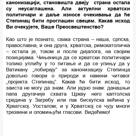
канонизацији, становишта двеју страна остала
су неусаглашена. Али актуелни хрватски
политичари и даље износе очекивања да ће
Степинац бити проглашен свецем. Какав исход
Ви очекујете, Ваше Преосвештенство?
Као што је познато, свака страна – наша, српска,
православна, и она друга, хрватска, римокатоличка
– остала је, током и после дијалога, на својим
позицијама. Чињеница да се хрватски политичари
толико уплићу у то питање и да се упињу да у
Ватикану „лобирају” за канонизацију Степинца
довољно говори о природи и намени читавог
„пројекта Степинац”. Какав ће бити исход, то
заиста не могу да знам. Али једно знам: данашњи
папа другачије схвата Цркву него каптолска
средина у Загребу или пак бискупска већина у
Хрватској. Уосталом, и у Хрватској се чују многи
трезвени и опомињући гласови. Видећемо!