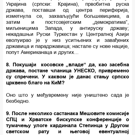
Украјина (српски: Крајина), првобитна руска
држава, поставши од центра периферија,
изметнула се, захваљујући бољшевицима, а
затим и постсовјетским „демократима”,
миљеницима Запада, у антируску државу;
некадашњи Руски Туркестан у Централној Азији
еволуирао је у низ уситњених и завађених
државица и парадржавица; настале су нове нације,
попут Американаца и других...
8. Покушаји косовске „владе“ да, као засебна
држава, постане чланица УНЕСКО, привремено
су спречени. У каквом је данас стању српско
црквено благо на КиМ?
Оно што у међувремену није уништено сада је
безбедно.
9. После неколико састанака Мешовите комисије
СПЦ и Хрватске бискупске конференције о
тумачењу улоге кардинала Степинца у Другом
светском рату и његовој евентуалној