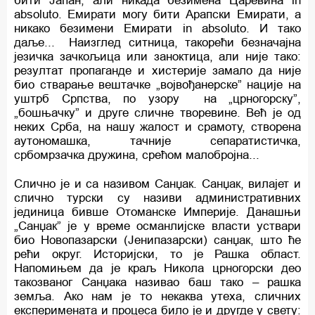
бити Јапан, али никада безимена Царевина in
absoluto. Емирати могу бити Арапски Емирати, а
никако безимени Емирати in absoluto. И тако
даље... Наизглед ситница, такорећи безначајна
језичка зачкољица или заноктица, али није тако:
резултат пропаганде и хистерије замало да није
био стварање вештачке „војвођанерске” нације на
уштрб Српства, по узору на „црногорску”,
„бошњачку” и друге сличне творевине. Већ је од
неких Срба, на нашу жалост и срамоту, створена
аутономашка, тачније сепаратистичка,
србомрзачка дружина, срећом малобројна...
Слично је и са називом Санџак. Санџак, вилајет и
слично турски су називи административних
јединица бивше Отоманске Империје. Данашњи
„Санџак” је у време османлијске власти уствари
био Новопазарски (Јенипазарски) санџак, што ће
рећи округ. Историјски, то је Рашка област.
Напомињем да је краљ Никола црногорски део
такозваног Санџака називао баш тако – рашка
земља. Ако нам је то некаква утеха, сличних
експеримената и процеса било је и другде у свету: