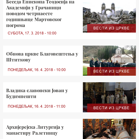
Беседа Епископа Теодосија на
Академији у Грачаници
поводом четрнаесте
годишњице Мартовског
погрома
ВЕСТИ ИЗ ЦРКВЕ
СУБОТА, 17. 3. 2018 - 10:00
Обнова цркве Благовештења у
Штиткову
ПОНЕДЕЉАК, 16. 4. 2018 - 10:00
ВЕСТИ ИЗ ЦРКВЕ
Владика славонски Јован у
Будимпешти
ПОНЕДЕЉАК, 16. 4. 2018 - 11:00
ВЕСТИ ИЗ ЦРКВЕ
Архијерејска Литургија у
манастиру Ралетинцу