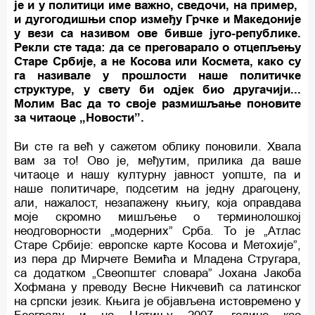
је и у политици име важно, сведочи, на пример,
и дугогодишњи спор између Грчке и Македоније
у вези са називом ове бивше југо-републике.
Рекли сте тада: да се преговарало о отцепљењу
Старе Србије, а не Косова или Космета, како су
га називале у прошлости наше политичке
структуре, у свету би одјек био другачији...
Молим Вас да то своје размишљање поновите
за читаоце „Новости”.
Ви сте га већ у сажетом облику поновили. Хвала
вам за то! Ово је, међутим, прилика да ваше
читаоце и нашу културну јавност уопште, па и
наше политичаре, подсетим на једну драгоцену,
али, нажалост, незапажену књигу, која оправдава
моје скромно мишљење о терминолошкој
неодговорности „модерних” Срба. То је „Атлас
Старе Србије: европске карте Косова и Метохије”,
из пера др Мирчете Вемића и Младена Стругара,
са додатком „Свеопштег словара” Јохана Јакоба
Хофмана у преводу Весне Никчевић са латинског
на српски језик. Књига је објављена истовремено у