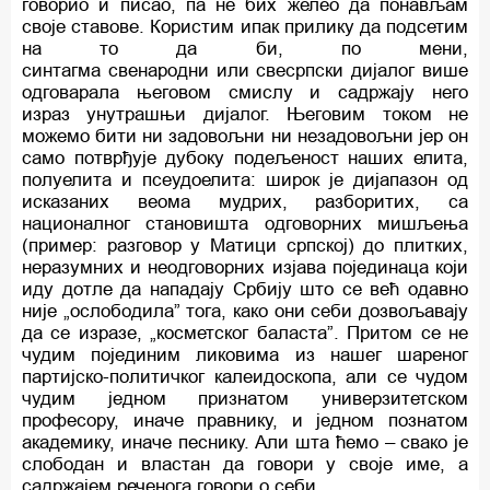
говорио и писао, па не бих желео да понављам
своје ставове. Користим ипак прилику да подсетим
на то да би, по мени,
синтагма свенародни или свесрпски дијалог више
одговарала његовом смислу и садржају него
израз унутрашњи дијалог. Његовим током не
можемо бити ни задовољни ни незадовољни јер он
само потврђује дубоку подељеност наших елита,
полуелита и псеудоелита: широк је дијапазон од
исказаних веома мудрих, разборитих, са
националног становишта одговорних мишљења
(пример: разговор у Матици српској) до плитких,
неразумних и неодговорних изјава појединаца који
иду дотле да нападају Србију што се већ одавно
није „ослободила” тога, како они себи дозвољавају
да се изразе, „косметског баласта”. Притом се не
чудим појединим ликовима из нашег шареног
партијско-политичког калеидоскопа, али се чудом
чудим једном признатом универзитетском
професору, иначе правнику, и једном познатом
академику, иначе песнику. Али шта ћемо – свако је
слободан и властан да говори у своје име, а
садржајем реченога говори о себи.