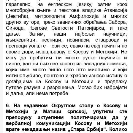
паралелно, на енглеском језику, затим кроз
многобројне књиге и текстове владике Атанасија
(Јевтића), митрополита Амфилохија и многих
других аутора, преко званичних обраћања Сабора,
Синода, Његове Светости Патријарха, и тако
даље. Затим, наши најбољи научници,
књижевници, песници, новинари, ствараоци и
прегаоци уопште – сви се, свако на свој начин и по
своме дару, изјашњавају о Косову и Метохији. Не
могу да прећутим ни многе руске научнике и
писце, као ни њихове колеге из западних земаља,
којих има много више него што мислимо и који
истинољубиво, поштено и храбро износе истину о
догађајима на Косову и Метохији и предлажу
путеве разума и разрешења. Могао бих набрајати
и даље, али нема потребе.
6. На недавном Округлом столу о Косову и
Метохији у Матици српској, упутили сте
препоруку актуелним политичарима да у
вербалној комуникацији Косову и Метохији
врате некадашњи назив „Стара Србија“. Колико