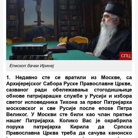
СПЦ
Епископ бачки Иринеј
1. Недавно сте се вратили из Москве, са
Архијерејског Сабора Руске Православне Цркве,
сазваног ради обележавања стогодишњице
обнове патријарашке службе у Русији и избора
светог исповедника Тихона за првог Патријарха
московског и све Русије после епохе Петра
Великог. У Москви сте били као члан пратње
нашег Патријарха. Колико Вас је охрабрила
порука патријарха Кирила да Српска
Православна Црква треба да сачува канонско