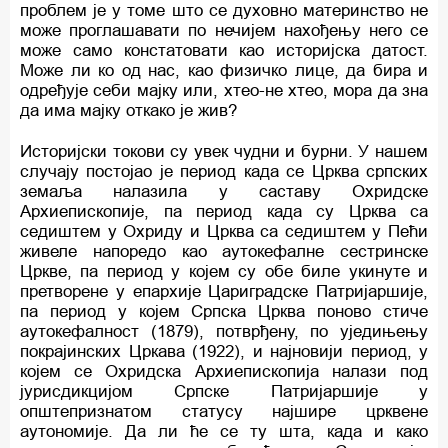
проблем је у томе што се духовно материнство не
може проглашавати по нечијем нахођењу него се
може само констатовати као историјска датост.
Може ли ко од нас, као физичко лице, да бира и
одређује себи мајку или, хтео-не хтео, мора да зна
да има мајку откако је жив?
Историјски токови су увек чудни и бурни. У нашем
случају постојао је период када се Црква српских
земаља налазила у саставу Охридске
Архиепископије, па период када су Црква са
седиштем у Охриду и Црква са седиштем у Пећи
живеле напоредо као аутокефалне сестринске
Цркве, па период у којем су обе биле укинуте и
претворене у епархије Цариградске Патријаршије,
па период у којем Српска Црква поново стиче
аутокефалност (1879), потврђену, по уједињењу
покрајинских Цркава (1922), и најновији период, у
којем се Охридска Архиепископија налази под
јурисдикцијом Српске Патријаршије у
општепризнатом статусу најшире црквене
аутономије. Да ли ће се ту шта, када и како