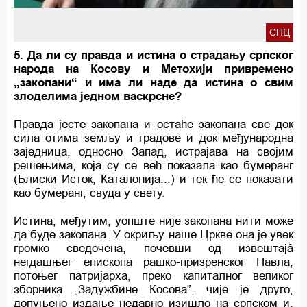
СПЦ
5. Да ли су правда и истина о страдању српског
народа на Косову и Метохији привремено
„закопани“ и има ли наде да истина о свим
злоделима једном васкрсне?
Правда јесте закопана и остаће закопана све док
сила отима земљу и градове и док међународна
заједница, односно Запад, истрајава на својим
решењима, која су се већ показала као бумеранг
(Блиски Исток, Каталонија...) и тек ће се показати
као бумеранг, свуда у свету.
Истина, међутим, уопште није закопана нити може
да буде закопана. У окриљу наше Цркве она је увек
громко сведочена, почевши од извештајâ
негдашњег епископа рашко-призренског Павла,
потоњег патријарха, преко капиталног великог
зборника „Задужбине Косова”, чије је друго,
допуњено издање недавно изишло на српском и,