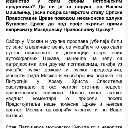
јединство у свим својим историјским
пределима? Да ли је та порука, по Вашем
мишљењу, јасна подршка чврстом ставу Српске
Православне Цркве поводом неканонске одлуке
Бугарске Цркве да под своје окриље прими
непризнату Македонску Православну Цркву?
Сабор у Москви и укупна прослава јубилеја били
су заиста величанствени, са учешћем готово свега
руског епископата и делегацијâ скоро свих
аутокефалних Цркава, најчешће на челу са
патријарсима или другим поглаварима, такође уз
учешће руске државе и руског председника,
јавности града Москве и многобројних верника. На
Литургији у Храму Христа Спаситеља
саслуживало је око четири стотине педесет
православних епископа. После овога кратког
уводног коментара о природи посете
Предстојатеља наше помесне Цркве и његове
пратње Москви одговорићу укратко и на Ваше
питање.
Став Патријарха московског Кирила који наводите