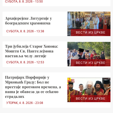
СУБОТА, 8. 8. 2026 - 13:50
Архијерејске Литургије у
београдским храмовима
СУБОТА, 8. 8. 2026 - 13:38
ВЕСТИ ИЗ ЦРКВЕ
Три јубилеја Старог Хопова:
Мошти Св. Пантелејмона
наставља челу литије
СУБОТА, 8. 8. 2026 - 12:53
ВЕСТИ ИЗ ЦРКВЕ
Патријарх Порфирије у
Мркоњић Граду: Бол не
престаје протоком времена, а
наша је обавеза да се сећамо
страдалих
ВЕСТИ ИЗ ЦРКВЕ
УТОРАК, 4. 8. 2026 - 23:08