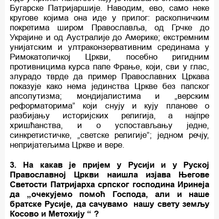
Бугарске Патријаршије. Наводим, ево, само неке
кругове којима она иде у прилог: расколничким
покретима широм Православља, од Грчке до
Украјине и од Аустралије до Америке; екстремним
унијатским и ултраконзервативним срединама у
Римокатоличкој Цркви, посебно ригидним
противницима курса папе Фрање, који, сви у глас,
злурадо тврде да пример Православних Цркава
показује како нема јединства Цркве без папског
апсолутизма; мондијалистима и „верским
реформаторима” који снују и кују планове о
разбијању историјских религија, а најпре
хришћанства, и о успостављању једне,
синкретистичке, „светске религије”; једном речју,
непријатељима Цркве и вере.
3. На какав је пријем у Русији и у Руској
Православној Цркви наишла изјава Његове
Светости Патријарха српског господина Иринеја
да „очекујемо помоћ Господа, али и наше
братске Русије, да сачувамо нашу свету земљу
Косово и Метохију “ ?