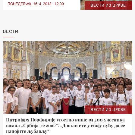
ПОНЕДЕЉАК, 16. 4. 2018 - 12:00
ВЕСТИ ИЗ ЦРКВЕ
ВЕСТИ
ВЕСТИ ИЗ ЦРКВЕ
Патријарх Порфирије угостио више од 400 учесника
кампа „Србија те зове“: „Дошли сте у своју кућу да се
напојите љубављу“