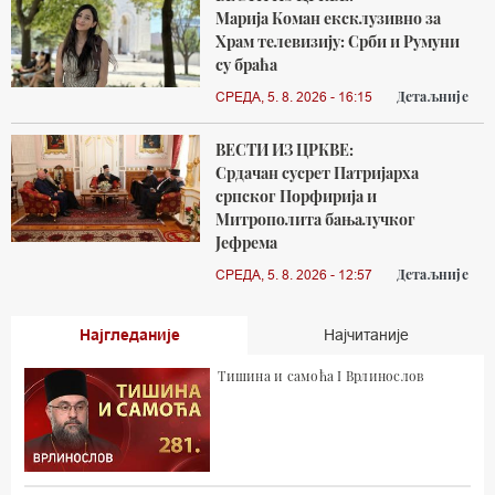
Марија Коман ексклузивно за
Храм телевизију: Срби и Румуни
су браћа
Детаљније
СРЕДА, 5. 8. 2026 - 16:15
ВЕСТИ ИЗ ЦРКВЕ:
Срдачан сусрет Патријарха
српског Порфирија и
Митрополита бањалучког
Јефрема
Детаљније
СРЕДА, 5. 8. 2026 - 12:57
Најгледаније
Најчитаније
Тишина и самоћа I Врлинослов