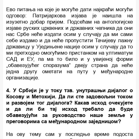
Ево питања на које је могуће дати најкраћи могући
одговор: Патријархова изјава је наишла на
изузетно добар пријем. Подсећам на антологијске
изјаве руских црквених и државних челника да они
нас Србе неће издати осим у случају да ми сами
себе издамо и да неће пропустити Тачијеву лажну
државицу у Уједињене нације осим у случају да то
ми претходно омогућимо пристанком на ултиматум
САД и ЕУ, па ма то било и у увијеној форми
„обавезујућег споразума” двеју страна да неће
једна другу ометати на путу у међународне
организације.
4. У Србији је у току тзв. унутрашњи дијалог о
Косову и Метохији. Да ли сте задовољни током
и развојем тог дијалога? Какав исход очекујете
и да ли би тај исход требало да буде
обавезујући за руководство наше земље у
преговорима са међународном заједницом?
На ову тему сам у последње време подоста