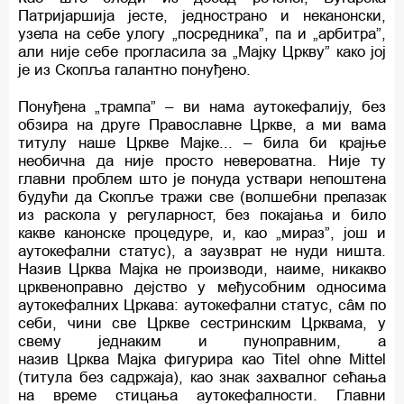
Патријаршија јесте, једнострано и неканонски,
узела на себе улогу „посредника”, па и „арбитра”,
али није себе прогласила за „Мајку Цркву” како јој
је из Скопља галантно понуђено.
Понуђена „трампа” – ви нама аутокефалију, без
обзира на друге Православне Цркве, а ми вама
титулу наше Цркве Мајке... – била би крајње
необична да није просто невероватна. Није ту
главни проблем што је понуда уствари непоштена
будући да Скопље тражи све (волшебни прелазак
из раскола у регуларност, без покајања и било
какве канонске процедуре, и, као „мираз”, још и
аутокефални статус), а заузврат не нуди ништа.
Назив Црква Мајка не производи, наиме, никакво
црквеноправно дејство у међусобним односима
аутокефалних Цркава: аутокефални статус, сâм по
себи, чини све Цркве сестринским Црквама, у
свему једнаким и пуноправним, а
назив Црква Мајка фигурира као Titel ohne Mittel
(титула без садржаја), као знак захвалног сећања
на време стицања аутокефалности. Главни