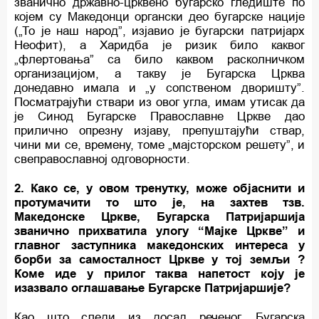
званично државно-црквено бугарско гледиште по
којем су Македонци органски део бугарске нације
(„То је наш народ”, изјавио је бугарски патријарх
Неофит), а Харидба је ризик било каквог
„флертовања” са било каквом расколничком
организацијом, а такву је Бугарска Црква
донедавно имала и „у сопственом дворишту”.
Посматрајући ствари из овог угла, имам утисак да
је Синод Бугарске Православне Цркве дао
прилично опрезну изјаву, препуштајући ствар,
чини ми се, времену, томе „мајсторском решету”, и
свеправославној одговорности.
2. Како се, у овом тренутку, може објаснити и
протумачити то што је, на захтев тзв.
Македонске Цркве, Бугарска Патријаршија
званично прихватила улогу “Мајке Цркве” и
главног заступника македонских интереса у
борби за самосталност Цркве у тој земљи ?
Коме иде у прилог таква напетост коју је
изазвало оглашавање Бугарске Патријаршије?
Као што следи из досад реченог, Бугарска