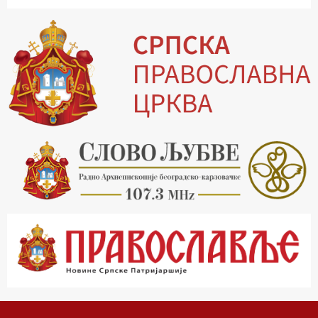
15.30 Млади у Цркви
16.03 Српски јерарси
16.30 Хроника Архиепископије
17.03 Фолклор магазин
17.30 Тврђаве Дунава
18.03 Кроз историју Београда
18.30 Врлинослов
19.40 Вечерње молитве
20.00 Вести из Цркве
20.15 Реч Архијереја
20.30 Час историје
22.03 Врлинослов – Света Гора