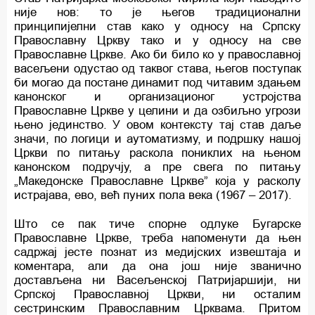
није нов: то је његов традиционални
принципијелни став како у односу на Српску
Православну Цркву тако и у односу на све
Православне Цркве. Ако би било ко у православној
васељени одустао од таквог става, његов поступак
би могао да постане динамит под читавим здањем
канонског и организационог устројства
Православне Цркве у целини и да озбиљно угрози
њено јединство. У овом контексту тај став даље
значи, по логици и аутоматизму, и подршку нашој
Цркви по питању раскола пониклих на њеном
канонском подручју, а пре свега по питању
„Македонске Православне Цркве” која у расколу
истрајава, ево, већ пуних пола века (1967 – 2017).
Што се пак тиче спорне одлуке Бугарске
Православне Цркве, треба напоменути да њен
садржај јесте познат из медијских извештаја и
коментара, али да она још није званично
достављена ни Васељенској Патријаршији, ни
Српској Православној Цркви, ни осталим
сестринским Православним Црквама. Притом