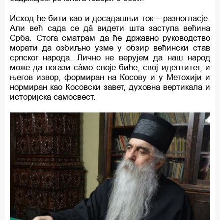
Исход ће бити као и досадашњи ток – разногласје.
Али већ сада се дâ видети шта заступа већина
Срба. Стога сматрам да ће државно руководство
морати да озбиљно узме у обзир већински став
српског народа. Лично не верујем да наш народ
може да погази сâмо своје биће, свој идентитет, и
његов извор, формиран на Косову и у Метохији и
нормиран као Косовски завет, духовна вертикала и
историјска самосвест.