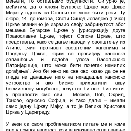
мењати, то остављамо будућности. Сигурно је,
међутим, да о улози Бугарске Цркве као Цркве
Мајке у односу на Скопље не може бити речи. Ту
скоро, 14. децембра, Свети Синод Јеладске (Грчке)
Цркве званично је изразио своју забринутост због
мешања Бугарске Цркве у јурисдикцију друге
Православне Цркве, тојест Српске Цркве, што
представља, како се даље наводи у саопштењу из
Атине, „чин противан свештеним канонима и
Предању Цркве, којим се превиђају канонска
овлашћења и водећа улога Васељенске
Патријаршије, што може бити почетак немилих
догађања”. Ако би неко на све ово казао да се не
гледа на данашње него на некадашње канонско
устројство и ако бисмо прихватили такву
бесмислену могућност, резултат би опет био исти:
у прошлости смо сви – Москва, Пећ, Охрид,
Трново, односно Софија, и тако даље – имали
само једну Цркву Мајку, а то је Велика Христова
Црква у Цариграду.
У вези са овом проблематиком питате ме и коме
иде у прилог напетост коју је изазвало оглашавање