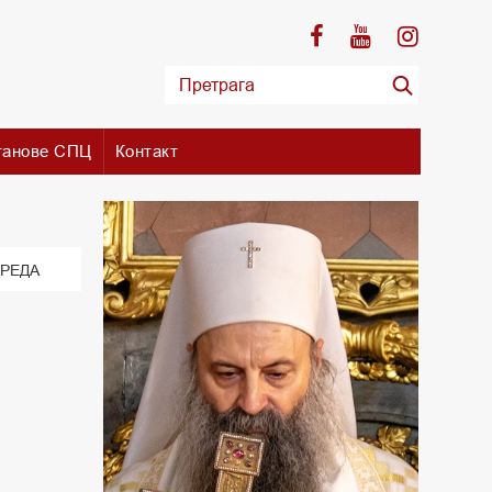
танове СПЦ
Контакт
РЕДА