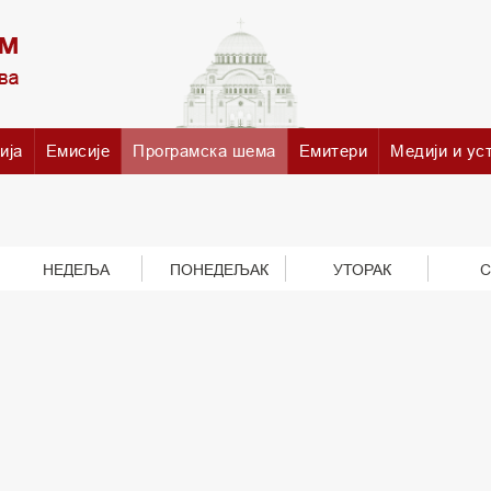
ија
Емисије
Програмска шема
Емитери
Медији и ус
НЕДЕЉА
ПОНЕДЕЉАК
УТОРАК
С