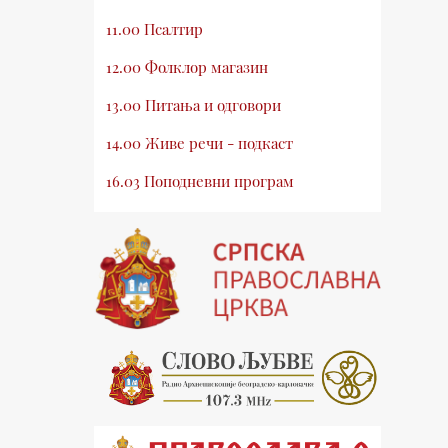
11.00 Псалтир
12.00 Фолклор магазин
13.00 Питања и одговори
14.00 Живе речи - подкаст
16.03 Поподневни програм
18.00 Псалтир
19.03 Млади у Цркви
19.30 Вечерње молитве
20.00 Вести из Цркве
20.15 Реч архијереја
20.30 Хроника Архиепископије
21.03 Врлинослов