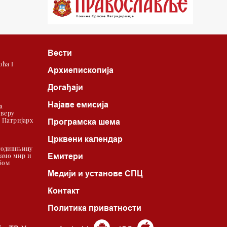
22.03 Црквена предавања и трибине
23.00 Питања и одговори
Вести
00.03 Црквена предавања и трибине
ћа I
Архиепископија
01.03 Живе речи - подкаст
Догађаји
03.03 Јутарњи програм
Најаве емисија
а
 веру
05.00 Псалтир
| Патријарх
Програмска шема
06.00 Црквена предавања и трибине
Црквени календар
 годишњицу
увамо мир и
Емитери
бом
*најважније вести емитујемо на
Медији и установе СПЦ
сваки пун сат
Контакт
Политика приватности