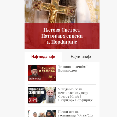
Његова Светост
Патријарх српски
г. Порфирије
Најгледаније
Најчитаније
Тишина и самоћа I
Врлинослов
Угледајмо се на
непоколебиву веру
Светог Илије |
Патријарх Порфирије
Патријарх на
годишњицу "Олује": Да