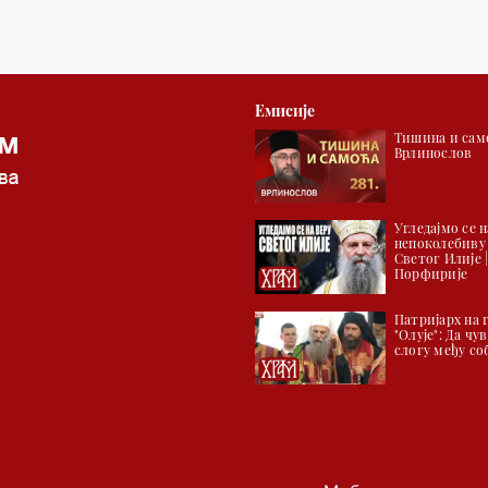
Емисије
Тишина и само
Врлинослов
Угледајмо се н
непоколебиву
Светог Илије 
Порфирије
Патријарх на
"Олује": Да ч
слогу међу со