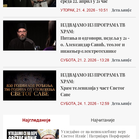
среда 22. април у 21 час
Детаљније
УТОРАК, 21. 4. 2026 - 10:51
ИЗДВАЈАМО ИЗ ПРОГРАМА ТВ
ХРАМ:
Питања и одговори, недеља у 21 -
о. Александар Савић, теолог и
инжењер електротехнике
Детаљније
СУБОТА, 21. 2. 2026 - 13:28
ИЗДВАЈАМО ИЗ ПРОГРАМА ТВ
ХРАМ:
Храм телевизија у част Светог
Саве
Детаљније
СУБОТА, 24. 1. 2026 - 12:59
Најгледаније
Најчитаније
Угледајмо се на непоколебиву веру
Светог Илије | Патријарх Порфирије