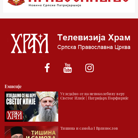
03.03 Јутарњи програм
05.00 Врлинослов – Света Гора
06.00 Гугл пита
*најважније вести емитујемо на сваки пун сат
Емисије
Угледајмо се на непоколебиву веру
Светог Илије | Патријарх Порфирије
Тишина и самоћа I Врлинослов