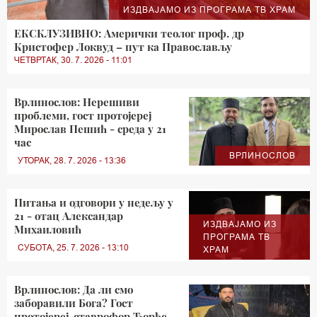
ИЗДВАЈАМО ИЗ ПРОГРАМА ТВ ХРАМ
ЕКСКЛУЗИВНО: Амерички теолог проф. др
Кристофер Локвуд – пут ка Православљу
ЧЕТВРТАК, 30. 7. 2026 - 11:01
Врлинослов: Нерешиви
проблеми, гост протојереј
Мирослав Пешић - среда у 21
час
ВРЛИНОСЛОВ
УТОРАК, 28. 7. 2026 - 13:36
Питања и одговори у недељу у
21 - отац Александар
ИЗДВАЈАМО ИЗ
Михаиловић
ПРОГРАМА ТВ
СУБОТА, 25. 7. 2026 - 13:10
ХРАМ
Врлинослов: Да ли смо
заборавили Бога? Гост
протојереј-ставрофор Ђорђе