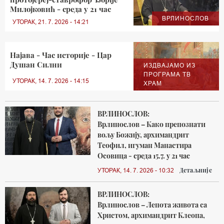
Милојковић - среда у 21 час
ВРЛИНОСЛОВ
УТОРАК, 21. 7. 2026 - 14:21
Најава - Час историје - Цар
Душан Силни
ИЗДВАЈАМО ИЗ
ПРОГРАМА ТВ
УТОРАК, 14. 7. 2026 - 14:15
ХРАМ
ВРЛИНОСЛОВ:
Врлинослов – Како препознати
вољу Божију, архимандрит
Теофил, игуман Манастира
Осовица - среда 15.7. у 21 час
Детаљније
УТОРАК, 14. 7. 2026 - 10:32
ВРЛИНОСЛОВ:
Врлинослов – Лепота живота са
Христом, архимандрит Клеопа,