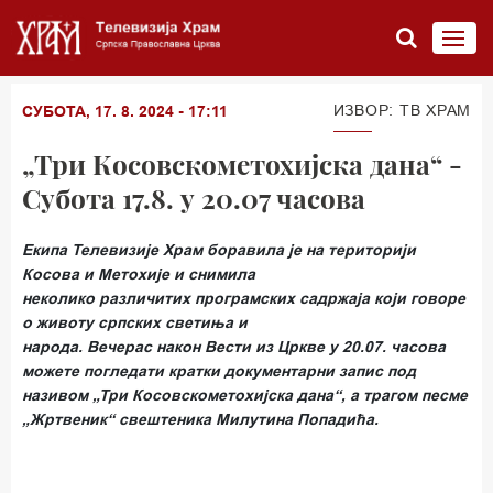
ИЗВОР: ТВ ХРАМ
СУБОТА, 17. 8. 2024 - 17:11
„Три Косовскометохијска дана“ -
Субота 17.8. у 20.07 часова
Екипа Телевизије Храм боравила је на територији
Косова и Метохије и снимила
неколико различитих програмских садржаја који говоре
о животу српских светиња и
народа. Вечерас након Вести из Цркве у 20.07. часова
можете погледати кратки документарни запис под
називом „Три Косовскометохијска дана“, а трагом песме
„Жртвеник“ свештеника Милутина Попадића.