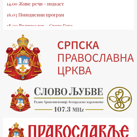
14.00 Живе речи - подкаст
16.03 Поподневни програм
18.00 Врлинослов – Света Гора
19.03 Атлас памћења
19.30 Вечерње молитве
20.00 Вести из Цркве
20.15 Реч архијереја
20.30 Млади у Цркви
21.03 Гугл пита
22.03 Црквена предавања и трибине
23.00 Питања и одговори
00.03 Гугл пита
01.03 Живе речи - подкаст