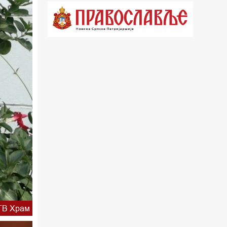
21.03 Гугл пита
22.03 Црквена предавања и трибине
23.00 Питања и одговори
00.03 Гугл пита
01.03 Живе речи - подкаст
03.03 Јутарњи програм
05.00 Врлинослов – Света Гора
06.00 Гугл пита
*најважније вести емитујемо на
ТВ Храм
сваки пун сат