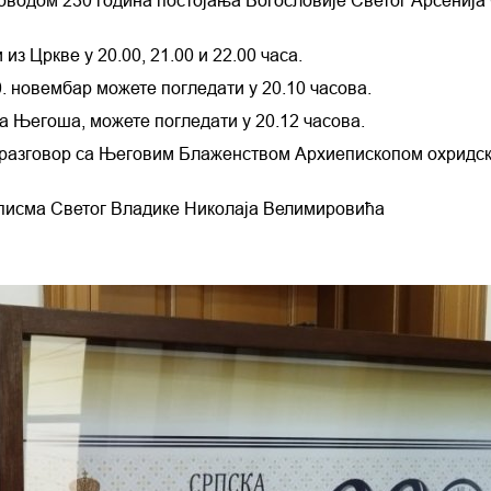
поводом 230 година постојања Богословије Светог Арсениј
з Цркве у 20.00, 21.00 и 22.00 часа.
 новембар можете погледати у 20.10 часова.
ћа Његоша, можете погледати у 20.12 часова.
е разговор са Његовим Блаженством Архиепископом охридс
 писма Светог Владике Николаја Велимировића