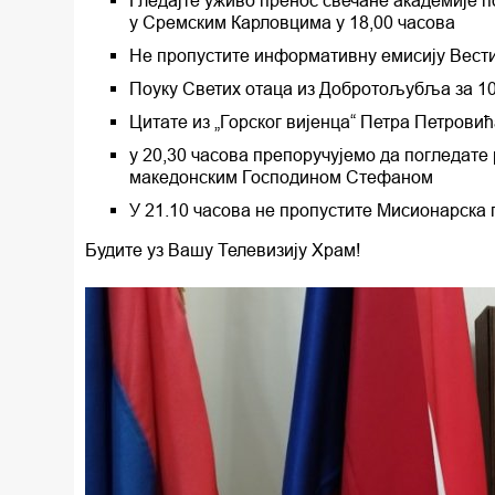
Гледајте уживо пренос свечане академије 
у Сремским Карловцима у 18,00 часова
Не пропустите информативну емисију Вести и
Поуку Светих отаца из Добротољубља за 10.
Цитате из „Горског вијенца“ Петра Петрови
у 20,30 часова препоручујемо да погледат
македонским Господином Стефаном
У 21.10 часова не пропустите Мисионарска
Будите уз Вашу Телевизију Храм!