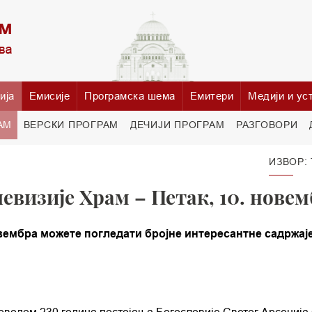
ија
Емисије
Програмска шема
Емитери
Медији и ус
АМ
ВЕРСКИ ПРОГРАМ
ДЕЧИЈИ ПРОГРАМ
РАЗГОВОРИ
ИЗВОР:
евизије Храм – Петак, 10. нове
овембра можете погледати бројне интересантне садржај