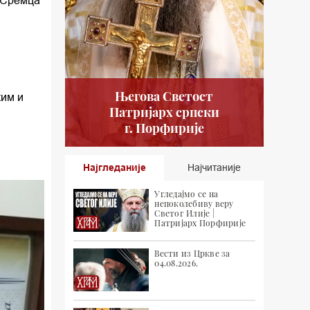
а Сремца
Његова Светост
ким и
Патријарх српски
г. Порфирије
Најгледаније
Најчитаније
Угледајмо се на
непоколебиву веру
Светог Илије |
Патријарх Порфирије
Вести из Цркве за
04.08.2026.