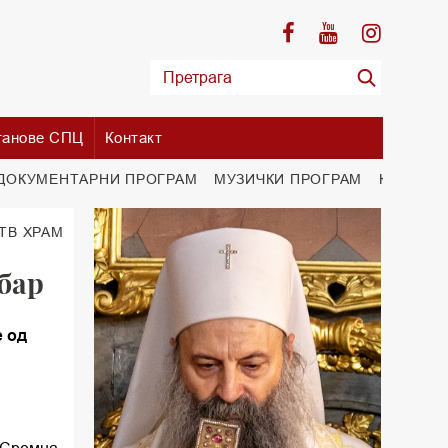
танове СПЦ
Контакт
ДОКУМЕНТАРНИ ПРОГРАМ
МУЗИЧКИ ПРОГРАМ
КУЛТУРН
 TВ ХРАМ
мбар
е од