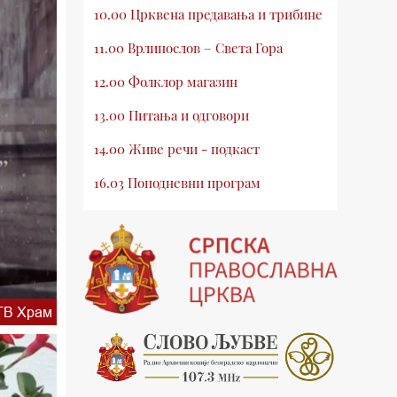
10.00 Црквена предавања и трибине
11.00 Врлинослов – Света Гора
12.00 Фолклор магазин
13.00 Питања и одговори
14.00 Живе речи - подкаст
16.03 Поподневни програм
18.00 Врлинослов – Света Гора
19.03 Атлас памћења
19.30 Вечерње молитве
ТВ Храм
20.00 Вести из Цркве
20.15 Реч архијереја
20.30 Млади у Цркви