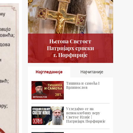
Његова Светост
Патријарх српски
г. Порфирије
Најгледаније
Најчитаније
Тишина и самоћа I
Врлинослов
Угледајмо се на
непоколебиву веру
Светог Илије |
Патријарх Порфирије