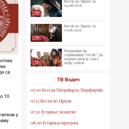
Вести из Цркве за
04.08.2026.
Вести из Цркве за
05.08.2026.
Патријарх на
годишњицу "Олује": Да
чувамо мир и слогу
ентних
међу собом
ова
ђе са
ТВ Водич
07.00 Беседа Патријарха Порфирија
о 10.
07.15 Вести из Цркве
07.30 Јутарње молитве
очетком у
раму
08.00 Јутарњи програм