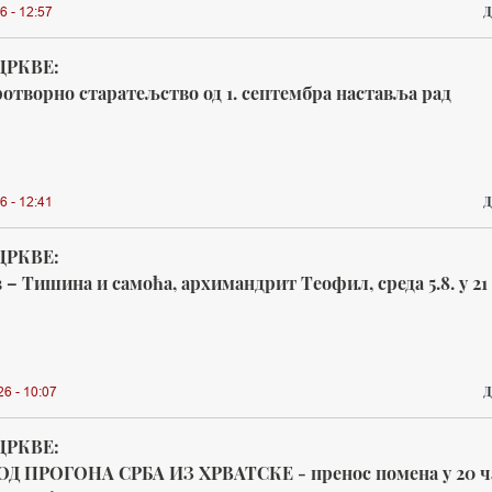
Д
6 - 12:57
ЦРКВЕ:
отворно старатељство од 1. септембра наставља рад
Д
6 - 12:41
ЦРКВЕ:
– Тишина и самоћа, архимандрит Теофил, среда 5.8. у 21
Д
26 - 10:07
ЦРКВЕ:
ОД ПРОГОНА СРБА ИЗ ХРВАТСКЕ - пренос помена у 20 ч