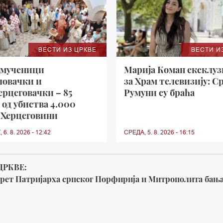
ВЕСТИ ИЗ ЦРКВЕ
ВЕСТИ И
 мученици
Марија Коман ексклу
ловачки и
за Храм телевизију: С
рцеговачки – 85
Румуни су браћа
 од убиства 4.000
 Херцеговини
6. 8. 2026 - 12:42
СРЕДА, 5. 8. 2026 - 16:15
ЦРКВЕ:
срет Патријарха српског Порфирија и Митрополита бањ