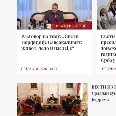
ВЕСТИ ИЗ ЦРКВЕ
Разговор на тему: „Свети
Свети
Порфирије Кавсокаливит:
преби
живот, дело и наслеђе“
доњохе
година
Срба у
ПЕТАК, 7. 8. 2026 - 13:31
ЧЕТВРТАК, 
ВЕСТИ ИЗ 
Срдачан су
Јефрема