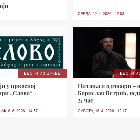
ији
СРЕДА, 22. 4. 2026 - 12:08
ВЕСТИ ИЗ ЦРКВЕ
ВЕСТИ И
ји у црквеној
Питања и одговори – 
ри „Слово“
Борислав Петрић, нед
21 час
, 8. 6. 2026 - 14:57
СУБОТА, 18. 4. 2026 - 12:17