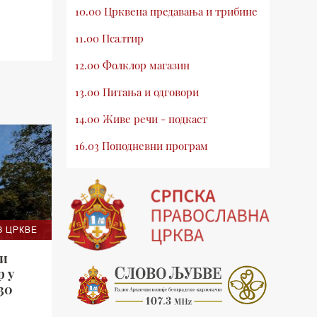
10.00 Црквена предавања и трибине
11.00 Псалтир
12.00 Фолклор магазин
13.00 Питања и одговори
14.00 Живе речи - подкаст
16.03 Поподневни програм
18.00 Псалтир
19.03 Млади у Цркви
19.30 Вечерње молитве
З ЦРКВЕ
20.00 Вести из Цркве
ћи
р у
20.15 Реч архијереја
.30
20.30 Хроника Архиепископије