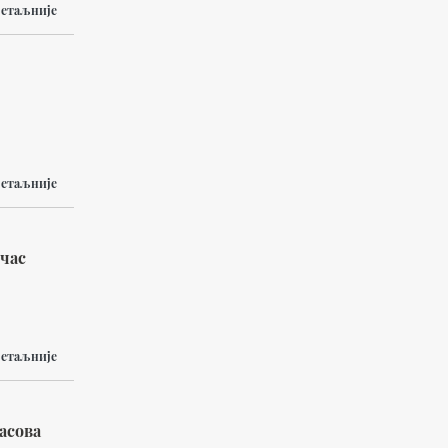
етаљније
етаљније
 час
етаљније
асова