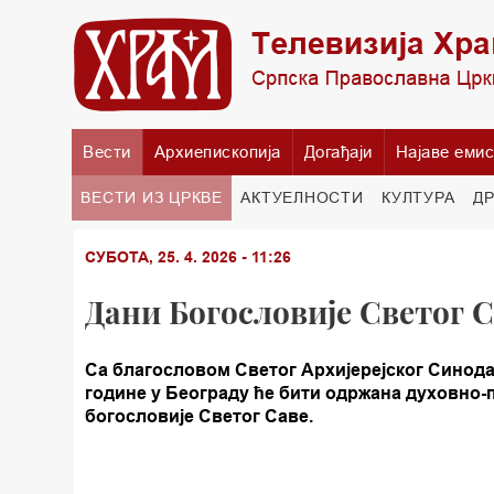
Вести
Архиепископија
Догађаји
Најаве емис
ВЕСТИ ИЗ ЦРКВЕ
АКТУЕЛНОСТИ
КУЛТУРА
Д
СУБОТА, 25. 4. 2026 - 11:26
Дани Богословије Светог С
Са благословом Светог Архијерејског Синода 
године у Београду ће бити одржана духовно
богословије Светог Саве.