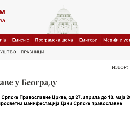
ија
Емисије
Програмска шема
Емитери
Медији и ус
РУШТВО
ПРАЗНИЦИ
ИЗВОР:
аве у Београду
Српске Православне Цркве, од 27. априла до 10. маја 2
-просветна манифестација Дани Српске православне