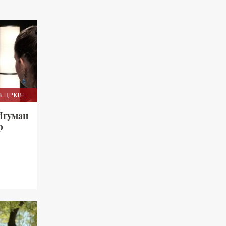
З ЦРКВЕ
Игуман
р