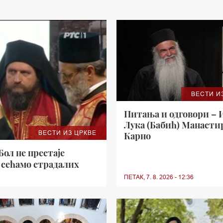
ВЕСТИ И
Питања и одговори – 
Лука (Бабић) Манасти
ВЕСТИ ИЗ ЦРКВЕ
Карно
ол не престаје
е сећамо страдалих
ПЕТАК, 7. 8. 2026 - 12:36