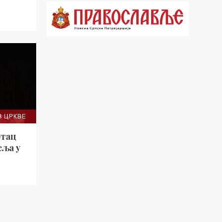
21.03 Врлинослов
22.03 Црквена предавања и трибине
23.00 Питања и одговори
00.03 Црквена предавања и трибине
01.03 Живе речи - подкаст
03.03 Јутарњи програм
З ЦРКВЕ
05.00 Псалтир
отац
06.00 Црквена предавања и трибине
еља у
*најважније вести емитујемо на
сваки пун сат