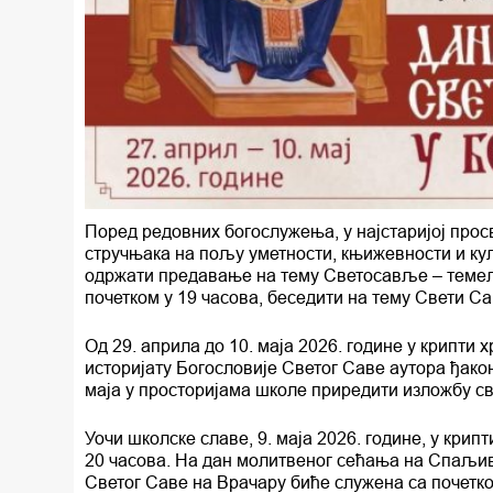
Поред редовних богослужења, у најстаријој про
стручњака на пољу уметности, књижевности и кул
одржати предавање на тему Светосавље – темељ п
почетком у 19 часова, беседити на тему Свети Са
Од 29. априла до 10. маја 2026. године у крипт
историјату Богословије Светог Саве аутора ђакон
маја у просторијама школе приредити изложбу св
Уочи школске славе, 9. маја 2026. године, у кри
20 часова. На дан молитвеног сећања на Спаљив
Светог Саве на Врачару биће служена са почетко