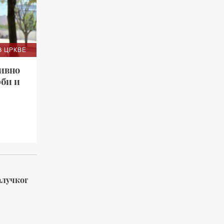
З ЦРКВЕ
зивно
рби и
алучког