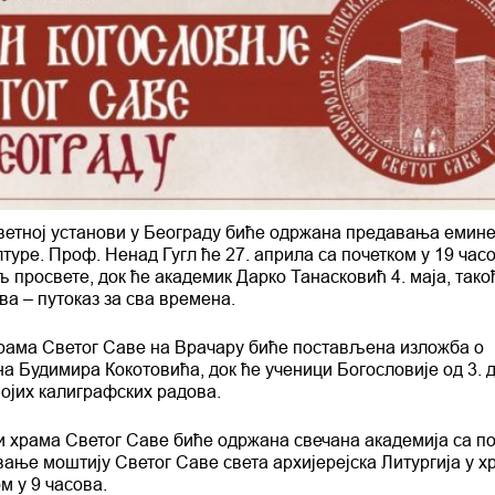
светној установи у Београду биће одржана предавања емин
туре. Проф. Ненад Гугл ће 27. априла са почетком у 19 час
росвете, док ће академик Дарко Танасковић 4. маја, тако
ва – путоказ за сва времена.
и храма Светог Саве на Врачару биће постављена изложба о
а Будимира Кокотовића, док ће ученици Богословије од 3. д
ојих калиграфских радова.
пти храма Светог Саве биће одржана свечана академија са п
ање моштију Светог Саве света архијерејска Литургија у х
м у 9 часова.