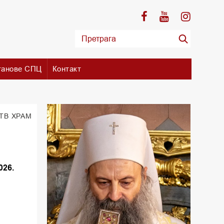
танове СПЦ
Контакт
 TВ ХРАМ
026.