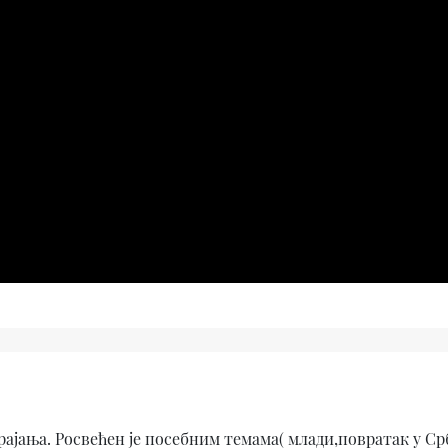
трајања. Pосвећен је посебним темама( млади,повратак у Срб