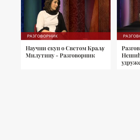
РАЗГОВОРНИК
РАЗГОВ
Научни скуп о Светом Краљу
Разгов
Милутину - Разговорник
Нешић
удруж