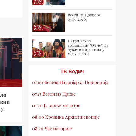
Вести из Цркве за
05.08.2026.
Патријарх на
годишњицу "Олује": Да
чувамо мир и слогу
међу собом
ТВ Водич
07.00 Беседа Патријарха Порфирија
07.15 Вести из Цркве
ило
авни
07.30 Јутарње молитве
 у
08.00 Хроника Архиепископије
08.30 Час историје