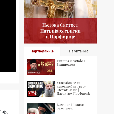
Његова Светост
Патријарх српски
г. Порфирије
Најгледаније
Најчитаније
Тишина и самоћа I
Врлинослов
Угледајмо се на
непоколебиву веру
Светог Илије |
Патријарх Порфирије
Вести из Цркве за
04.08.2026.
ију,