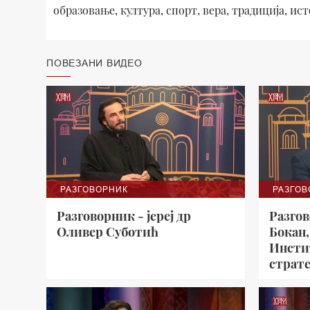
образовање, култура, спорт, вера, традиција, исто
ПОВЕЗАНИ ВИДЕО
РАЗГОВОРНИК
РАЗГОВ
Разговорник - јереј др
Разгов
Оливер Суботић
Бокан,
Инсти
страте