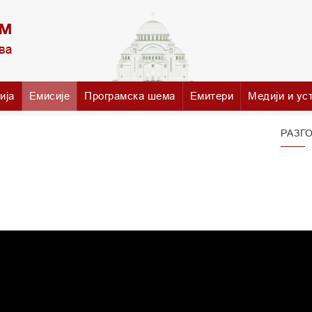
ија
Емисије
Програмска шема
Емитери
Медији и ус
РАЗГ