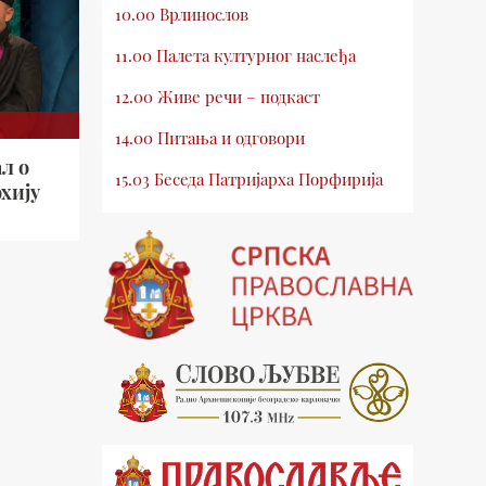
10.00 Врлинослов
11.00 Палета културног наслеђа
12.00 Живе речи – подкаст
14.00 Питања и одговори
л о
15.03 Беседа Патријарха Порфирија
хију
15.15 Молитве
15.30 Млади у Цркви
16.03 Српски јерарси
16.30 Хроника Архиепископије
17.03 Фолклор магазин
17.30 Тврђаве Дунава
18.03 Кроз историју Београда