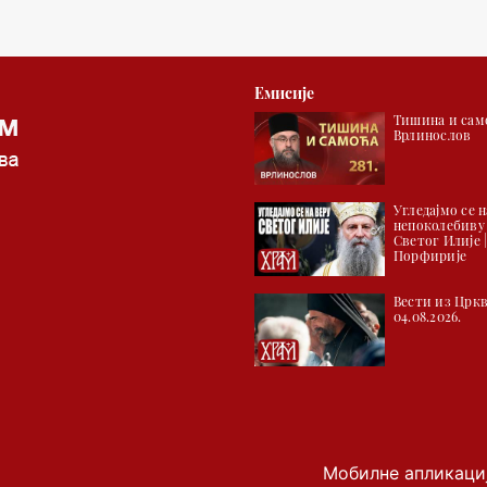
Емисије
Тишина и само
Врлинослов
Угледајмо се н
непоколебиву
Светог Илије 
Порфирије
Вести из Цркв
04.08.2026.
Мобилне апликаци