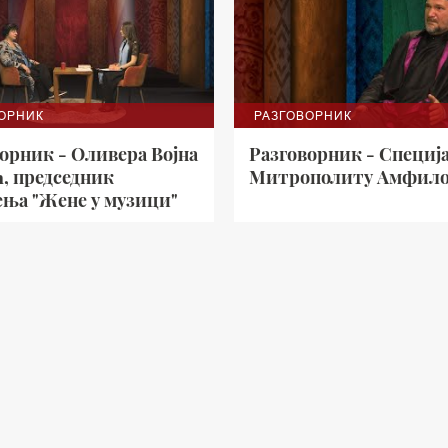
ОРНИК
РАЗГОВОРНИК
орник - Оливера Војна
Разговорник - Специја
, председник
Митрополиту Амфило
ења "Жене у музици"