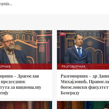
рија...
ОРНИК
РАЗГОВОРНИК
орник - Драгослав
Разговорник - др Дан
 председник
Михајловић, Правосл
тута за националну
богословски факултет
гију
Београду