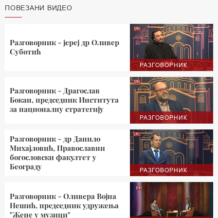
ПОВЕЗАНИ ВИДЕО
Разговорник - јереј др Оливер
Суботић
РАЗГОВОРНИК
Разговорник - Драгослав
Бокан, председник Института
за националну стратегију
РАЗГОВОРНИК
Разговорник - др Данило
Михајловић, Православни
богословски факултет у
Београду
РАЗГОВОРНИК
Разговорник - Оливера Војна
Нешић, председник удружења
"Жене у музици"