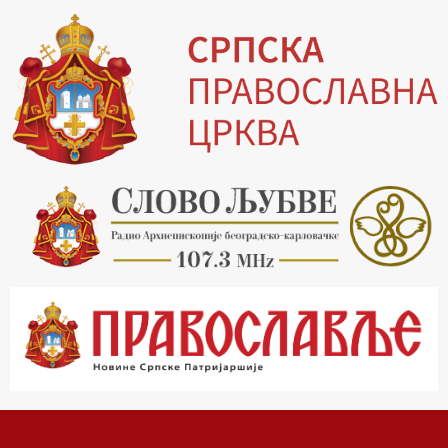
13.30 Храм културе
14.00 Питања и одговори
15.03 Беседа Патријарха Порфирија
15.15 Молитве
15.30 Манастири на Косову и Метохији
16.03 Српска историјска читанка
16.30 Тврђаве Дунава
17.03 Бит – емисија Ненада Гугла
17.30 Приче из незаборава
18.03 Врлинослов
19.03 Фолклор магазин
19.30 Вечерње молитве