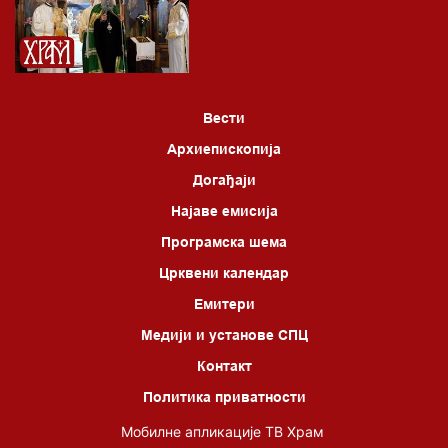
06.00 Црквена предавања и трибине
*најважније вести емитујемо на сваки пун сат
Вести
Архиепископија
Догађаји
Најаве емисија
Програмска шема
Црквени календар
Емитери
Медији и установе СПЦ
Контакт
Политика приватности
Мобилне апликације ТВ Храм