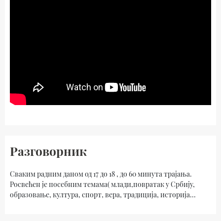
Разговорник
Cваким радним даном од 17 до 18 , до 60 минута трајања.
Pосвећен је посебним темама( млади,повратак у Србију,
образовање, култура, спорт, вера, традиција, историја...