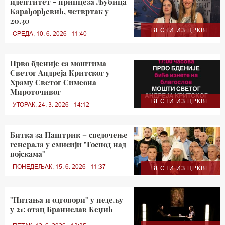
идентитет - принцеза Љубица
Карађорђевић, четвртак у
20.30
ВЕСТИ ИЗ ЦРКВЕ
СРЕДА, 10. 6. 2026 - 11:40
Прво бденије са моштима
Светог Андреја Критског у
Храму Светог Симеона
Мироточивог
ВЕСТИ ИЗ ЦРКВЕ
УТОРАК, 24. 3. 2026 - 14:12
Битка за Паштрик – сведочење
генерала у емисији "Господ над
војскама"
ПОНЕДЕЉАК, 15. 6. 2026 - 11:37
ВЕСТИ ИЗ ЦРКВЕ
"Питања и одговори" у недељу
у 21: отац Бранислав Кеџић