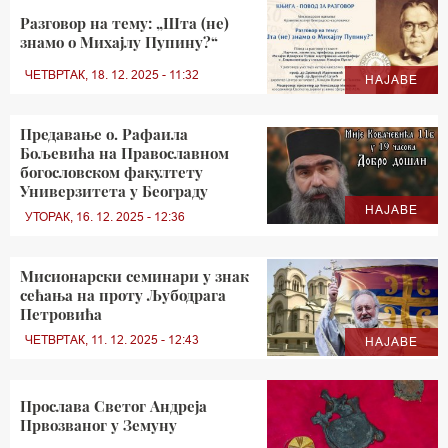
Разговор на тему: „Шта (не)
знамо о Михајлу Пупину?“
ЧЕТВРТАК, 18. 12. 2025 - 11:32
НАЈАВЕ
Предавање о. Рафаила
Бољевића на Православном
богословском факултету
Универзитета у Београду
НАЈАВЕ
УТОРАК, 16. 12. 2025 - 12:36
Мисионарски семинари у знак
сећања на проту Љубодрага
Петровића
ЧЕТВРТАК, 11. 12. 2025 - 12:43
НАЈАВЕ
Прослава Светог Андреја
Првозваног у Земуну