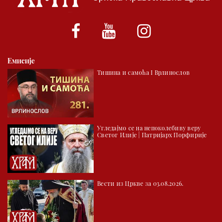
*најважније вести емитујемо на сваки пун сат
Емисије
Тишина и самоћа I Врлинослов
Угледајмо се на непоколебиву веру
Светог Илије | Патријарх Порфирије
Вести из Цркве за 03.08.2026.