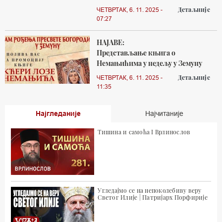
Детаљније
ЧЕТВРТАК, 6. 11. 2025 -
07:27
НАЈАВЕ:
Представљање књига о
Немањићима у недељу у Земуну
Детаљније
ЧЕТВРТАК, 6. 11. 2025 -
11:35
Најгледаније
Најчитаније
Тишина и самоћа I Врлинослов
Угледајмо се на непоколебиву веру
Светог Илије | Патријарх Порфирије