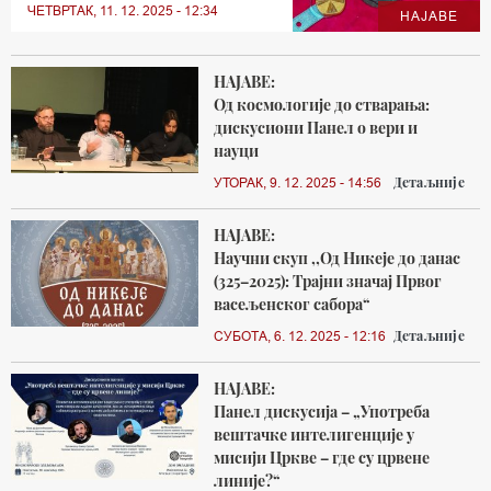
ЧЕТВРТАК, 11. 12. 2025 - 12:34
НАЈАВЕ
НАЈАВЕ:
Од космологије до стварања:
дискусиони Панел о вери и
науци
Детаљније
УТОРАК, 9. 12. 2025 - 14:56
НАЈАВЕ:
Научни скуп ,,Од Никеје до данас
(325–2025): Трајни значај Првог
васељенског сабора“
Детаљније
СУБОТА, 6. 12. 2025 - 12:16
НАЈАВЕ:
Панел дискусија – „Употреба
вештачке интелигенције у
мисији Цркве – где су црвене
линије?“