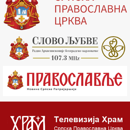
20.00 Вести из Цркве
20.15 Реч архијереја
20.30 Хроника Архиепископије
21.03 Врлинослов
22.03 Црквена предавања и трибине
23.00 Питања и одговори
00.03 Црквена предавања и трибине
01.03 Живе речи - подкаст
03.03 Јутарњи програм
05.00 Псалтир
06.00 Црквена предавања и трибине