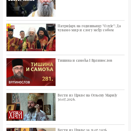
Патријарх на годишњицу "Олује": Да
чувамо мир и слогу међу собом
Тишина и самоћа I Врлинослов
Вести из Цркве на Огњену Марију
30.07.2026.
Вести из Цркве за 31.07.2026.