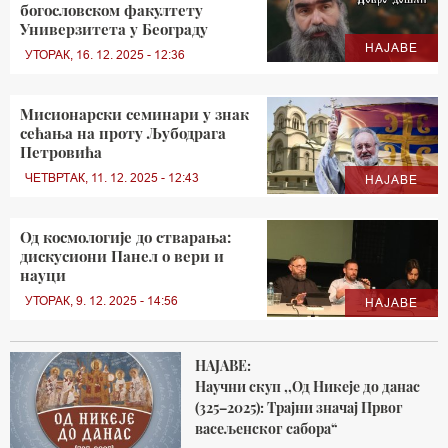
богословском факултету
Универзитета у Београду
НАЈАВЕ
УТОРАК, 16. 12. 2025 - 12:36
Мисионарски семинари у знак
сећања на проту Љубодрага
Петровића
ЧЕТВРТАК, 11. 12. 2025 - 12:43
НАЈАВЕ
Од космологије до стварања:
дискусиони Панел о вери и
науци
УТОРАК, 9. 12. 2025 - 14:56
НАЈАВЕ
НАЈАВЕ:
Научни скуп ,,Од Никеје до данас
(325–2025): Трајни значај Првог
васељенског сабора“