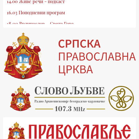
14.00 Живе речи - подкаст
16.03 Поподневни програм
18.00 Врлинослов – Света Гора
19.03 Атлас памћења
19.30 Вечерње молитве
20.00 Вести из Цркве
20.15 Реч архијереја
20.30 Млади у Цркви
21.03 Гугл пита
22.03 Црквена предавања и трибине
23.00 Питања и одговори
00.03 Гугл пита
01.03 Живе речи - подкаст