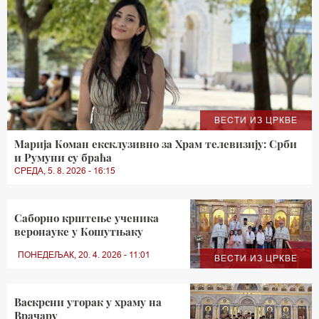
ВЕСТИ ИЗ ЦРКВЕ
Марија Коман ексклузивно за Храм телевизију: Срби
и Румуни су браћа
СРЕДА, 5. 8. 2026 - 16:15
Саборно крштење ученика
веронауке у Кошутњаку
ПОНЕДЕЉАК, 20. 4. 2026 - 11:01
ВЕСТИ ИЗ ЦРКВЕ
Васкрсни уторак у храму на
Врачару