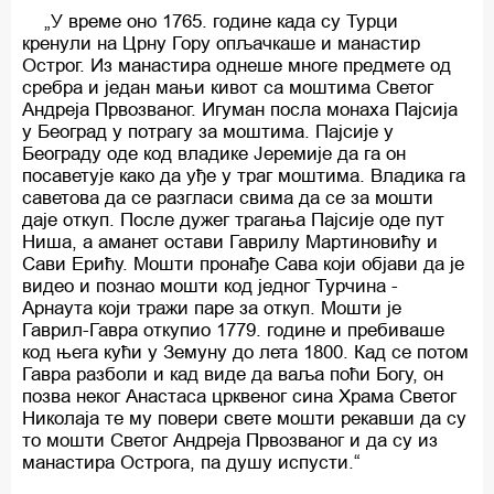
„У време оно 1765. године када су Турци
кренули на Црну Гору опљачкаше и манастир
Острог. Из манастира однеше многе предмете од
сребра и један мањи кивот са моштима Светог
Андреја Првозваног. Игуман посла монаха Пајсија
у Београд у потрагу за моштима. Пајсије у
Београду оде код владике Јеремије да га он
посаветује како да уђе у траг моштима. Владика га
саветова да се разгласи свима да се за мошти
даје откуп. После дужег трагања Пајсије оде пут
Ниша, а аманет остави Гаврилу Мартиновићу и
Сави Ерићу. Мошти пронађе Сава који објави да је
видео и познао мошти код једног Турчина -
Арнаута који тражи паре за откуп. Мошти је
Гаврил-Гавра откупио 1779. године и пребиваше
код њега кући у Земуну до лета 1800. Кад се потом
Гавра разболи и кад виде да ваља поћи Богу, он
позва неког Анастаса црквеног сина Храма Светог
Николаја те му повери свете мошти рекавши да су
то мошти Светог Андреја Првозваног и да су из
манастира Острога, па душу испусти.“