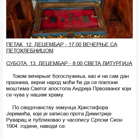
ПЕТАК, 12. ДЕЦЕМБАР - 17:00 ВЕЧЕРЊЕ СА
ПЕТОХЛЕБНИЦОМ
СУБОТА, 13. ДЕЦЕМБАР - 8:00 СВЕТА ЛИТУРГИЈА
Током вечерњег богослужења, као и на сам дан
празника, верни народ моћи ће да се поклони
моштима Светог апостола Андреја Првозваног који
се чува у нашем храму.
По сведочанству земунца Христифора
Јеремића, које је записао прота Димитрије
Руварац и публиковао у часопису Српски Сион
1904. године, наводи се: