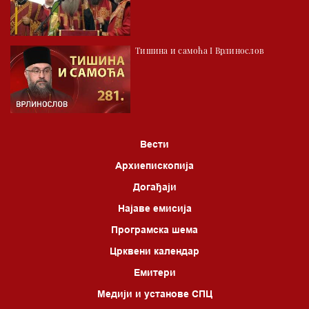
Тишина и самоћа I Врлинослов
Вести
Архиепископија
Догађаји
Најаве емисија
Програмска шема
Црквени календар
Емитери
Медији и установе СПЦ