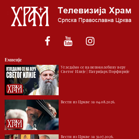
06.00 Црквена предавања и трибине
*најважније вести емитујемо на сваки пун сат
Емисије
Угледајмо се на непоколебиву веру
Светог Илије | Патријарх Порфирије
Вести из Цркве за 04.08.2026.
Вести из Цркве за 31.07.2026.