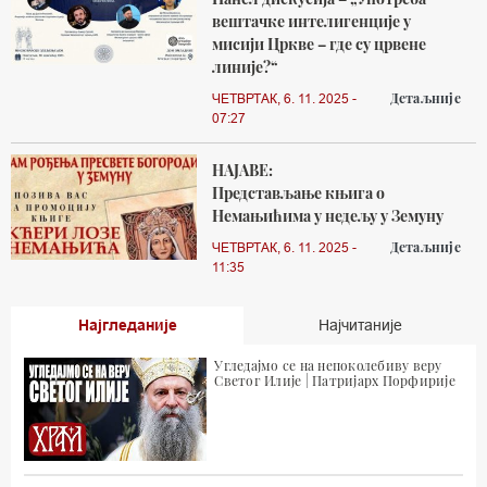
вештачке интелигенције у
мисији Цркве – где су црвене
линије?“
Детаљније
ЧЕТВРТАК, 6. 11. 2025 -
07:27
НАЈАВЕ:
Представљање књига о
Немањићима у недељу у Земуну
Детаљније
ЧЕТВРТАК, 6. 11. 2025 -
11:35
Најгледаније
Најчитаније
Угледајмо се на непоколебиву веру
Светог Илије | Патријарх Порфирије