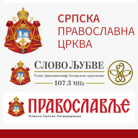
19.03 Млади у Цркви
19.30 Вечерње молитве
20.00 Вести из Цркве
20.15 Реч архијереја
20.30 Хроника Архиепископије
21.03 Врлинослов
22.03 Црквена предавања и трибине
23.00 Питања и одговори
00.03 Црквена предавања и трибине
01.03 Живе речи - подкаст
03.03 Јутарњи програм
05.00 Псалтир