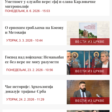
Уметност у служби вере: сјај и слава Карловачке
митрополије
ПОНЕДЕЉАК, 8. 6. 2026 - 15:03
O српским гробљима на Косову
и Метохији
УТОРАК, 3. 3. 2026 - 10:44
ВЕСТИ ИЗ ЦРКВЕ
Господ над војскама: Немањићи
се без вере не могу разумети
ПОНЕДЕЉАК, 23. 2. 2026 - 10:56
ВЕСТИ ИЗ ЦРКВЕ
Час историје: Археологија
доказује трајање Срба
УТОРАК, 24. 2. 2026 - 11:29
ВЕСТИ ИЗ ЦРКВЕ