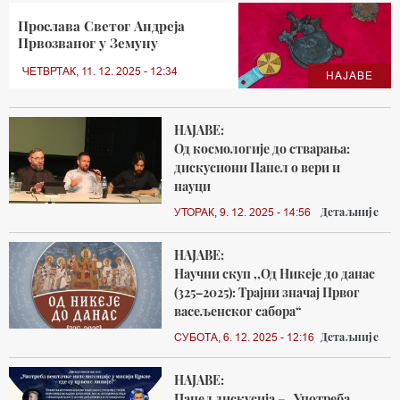
Прослава Светог Андреја
Првозваног у Земуну
ЧЕТВРТАК, 11. 12. 2025 - 12:34
НАЈАВЕ
НАЈАВЕ:
Од космологије до стварања:
дискусиони Панел о вери и
науци
Детаљније
УТОРАК, 9. 12. 2025 - 14:56
НАЈАВЕ:
Научни скуп ,,Од Никеје до данас
(325–2025): Трајни значај Првог
васељенског сабора“
Детаљније
СУБОТА, 6. 12. 2025 - 12:16
НАЈАВЕ:
Панел дискусија – „Употреба