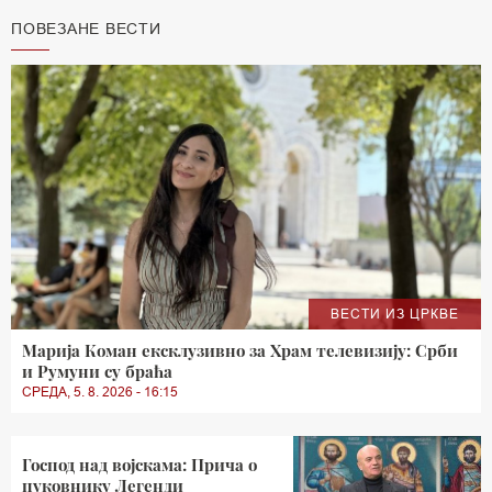
ПОВЕЗАНЕ ВЕСТИ
ВЕСТИ ИЗ ЦРКВЕ
Марија Коман ексклузивно за Храм телевизију: Срби
и Румуни су браћа
СРЕДА, 5. 8. 2026 - 16:15
Господ над војскама: Прича о
пуковнику Легенди