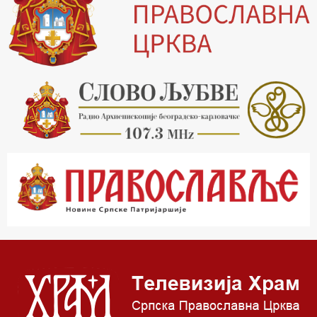
20.00 Вести из Цркве
20.15 Реч архијереја
20.30 Млади у Цркви
21.03 Гугл пита
22.03 Црквена предавања и трибине
23.00 Питања и одговори
00.03 Гугл пита
01.03 Живе речи - подкаст
03.03 Јутарњи програм
05.00 Врлинослов – Света Гора
06.00 Гугл пита