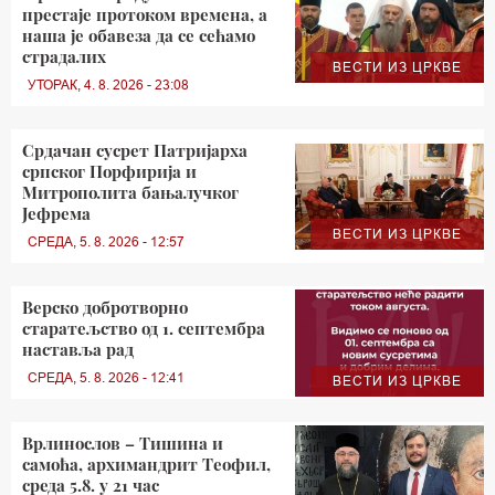
престаје протоком времена, а
наша је обавеза да се сећамо
страдалих
ВЕСТИ ИЗ ЦРКВЕ
УТОРАК, 4. 8. 2026 - 23:08
Срдачан сусрет Патријарха
српског Порфирија и
Митрополита бањалучког
Јефрема
ВЕСТИ ИЗ ЦРКВЕ
СРЕДА, 5. 8. 2026 - 12:57
Верско добротворно
старатељство од 1. септембра
наставља рад
СРЕДА, 5. 8. 2026 - 12:41
ВЕСТИ ИЗ ЦРКВЕ
Врлинослов – Тишина и
самоћа, архимандрит Теофил,
среда 5.8. у 21 час