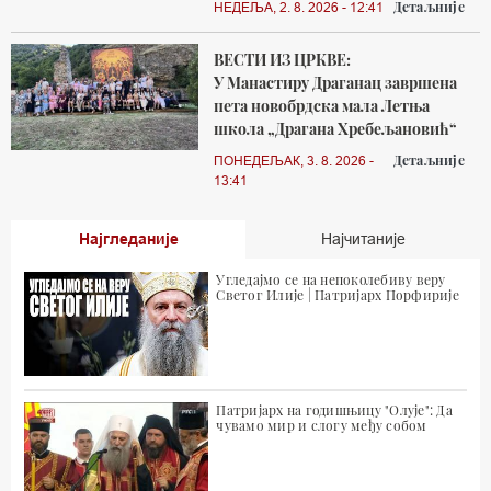
Детаљније
НЕДЕЉА, 2. 8. 2026 - 12:41
ВЕСТИ ИЗ ЦРКВЕ:
У Манастиру Драганац завршена
пета новобрдска мала Летња
школа „Драгана Хребељановић“
Детаљније
ПОНЕДЕЉАК, 3. 8. 2026 -
13:41
Најгледаније
Најчитаније
Угледајмо се на непоколебиву веру
Светог Илије | Патријарх Порфирије
Патријарх на годишњицу "Олује": Да
чувамо мир и слогу међу собом