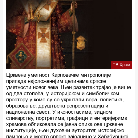
ТВ Храм
Црквена уметност Карловачке митрополије
припада најсложенијим целинама српске
уметности новог века. Њен развитак трајао је више
од два столећа, у историјском и симболичком
простору у коме су се укрштали вера, политика,
образовање, друштвена репрезентација и
национална свест. У иконостасима, зидном
сликарству, портретима, графици и ентеријерима
храмова обликовала се јавна слика ове црквене
институције, њен духовни ауторитет, историјско
памћење и место српске заједнице у Хабзбуршкој