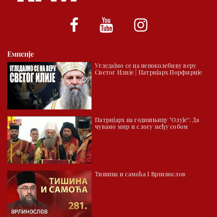
*најважније вести емитујемо на сваки пун сат
Емисије
Угледајмо се на непоколебиву веру
Светог Илије | Патријарх Порфирије
Патријарх на годишњицу "Олује": Да
чувамо мир и слогу међу собом
Тишина и самоћа I Врлинослов