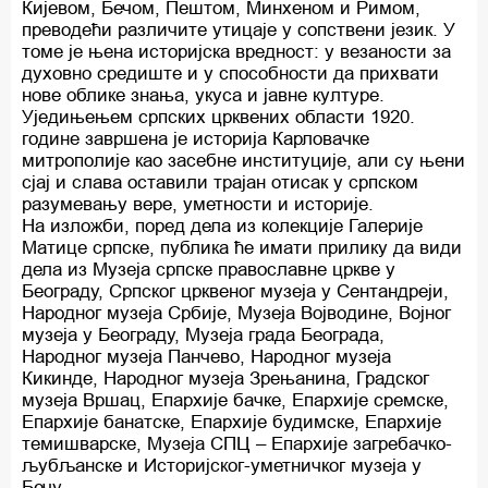
Кијевом, Бечом, Пештом, Минхеном и Римом,
преводећи различите утицаје у сопствени језик. У
томе је њена историјска вредност: у везаности за
духовно средиште и у способности да прихвати
нове облике знања, укуса и јавне културе.
Уједињењем српских црквених области 1920.
године завршена је историја Карловачке
митрополије као засебне институције, али су њени
сјај и слава оставили трајан отисак у српском
разумевању вере, уметности и историје.
На изложби, поред дела из колекције Галерије
Матице српске, публика ће имати прилику да види
дела из Музеја српске православне цркве у
Београду, Српског црквеног музеја у Сентандреји,
Народног музеја Србије, Музеја Војводине, Војног
музеја у Београду, Музеја града Београда,
Народног музеја Панчево, Народног музеја
Кикинде, Народног музеја Зрењанина, Градског
музеја Вршац, Епархије бачке, Епархије сремске,
Епархије банатске, Епархије будимске, Епархије
темишварске, Музеја СПЦ – Епархије загребачко-
љубљанске и Историјског-уметничког музеја у
Бечу.