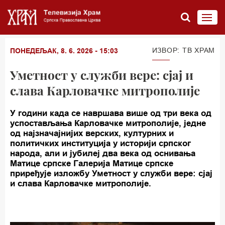
ИЗВОР: TВ ХРАМ
ПОНЕДЕЉАК, 8. 6. 2026 - 15:03
Уметност у служби вере: сјај и
слава Карловачке митрополије
У години када се навршава више од три века од
успостављања Карловачке митрополије, једне
од најзначајнијих верских, културних и
политичких институција у историји српског
народа, али и јубилеј два века од оснивања
Матице српске Галерија Матице српске
приређује изложбу Уметност у служби вере: сјај
и слава Карловачке митрополије.