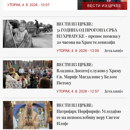
УТОРАК, 4. 8. 2026 - 10:07
ВЕСТИ ИЗ ЦРКВЕ
ВЕСТИ ИЗ ЦРКВЕ:
31 ГОДИНА ОД ПРОГОНА СРБА
ИЗ ХРВАТСКЕ - пренос помена у
20 часова на Храм телевизији
Детаљније
УТОРАК, 4. 8. 2026 - 13:09
ВЕСТИ ИЗ ЦРКВЕ:
Владика Доситеј служио у Храму
Св. Марије Магдалине у Белом
Потоку
Детаљније
УТОРАК, 4. 8. 2026 - 12:57
ВЕСТИ ИЗ ЦРКВЕ:
Патријарх Порфирије: Угледајмо
се на непоколебиву веру Светог
Илије