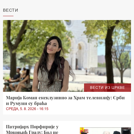
ВЕСТИ
ВЕСТИ ИЗ ЦРКВЕ
Марија Коман ексклузивно за Храм телевизију: Срби
и Румуни су браћа
СРЕДА, 5. 8. 2026 - 16:15
Патријарх Порфирије у
Мркоњић Граду: Бол не