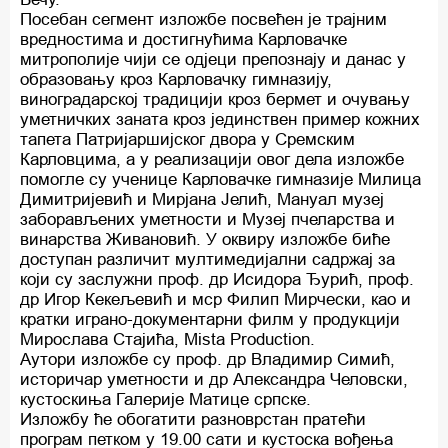
Посебан сегмент изложбе посвећен је трајним
вредностима и достигнућима Карловачке
митрополије чији се одјеци препознају и данас у
образовању кроз Карловачку гимназију,
виноградарској традицији кроз бермет и очувању
уметничких заната кроз јединствен пример кожних
тапета Патријаршијског двора у Сремским
Карловцима, а у реализацији овог дела изложбе
помогле су ученице Карловачке гимназије Милица
Димитријевић и Мирјана Јелић, Мануал музеј
заборављених уметности и Музеј пчеларства и
винарства Живановић. У оквиру изложбе биће
доступан различит мултимедијални садржај за
који су заслужни проф. др Исидора Ђурић, проф.
др Игор Кекељевић и мср Филип Мирчески, као и
кратки играно-документарни филм у продукцији
Мирослава Стајића, Mista Production.
Аутори изложбе су проф. др Владимир Симић,
историчар уметности и др Александра Человски,
кустоскиња Галерије Матице српске.
Изложбу ће обогатити разноврстан пратећи
програм петком у 19.00 сати и кустоска вођења