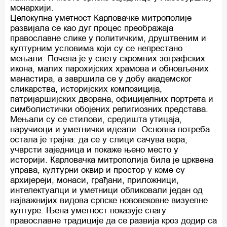
монархији.
Целокупна уметност Карловачке митрополије
развијала се као дуг процес преображаја
православне слике у политичким, друштвеним и
културним условима који су се непрестано
мењали. Почела је у свету скромних зографских
икона, малих парохијских храмова и обновљених
манастира, а завршила се у добу академског
сликарства, историјских композиција,
патријаршијских дворана, официјелних портрета и
симболистички обојених религиозних представа.
Мењали су се стилови, средишта утицаја,
наручиоци и уметнички идеали. Основна потреба
остала је трајна: да се у слици сачува вера,
учврсти заједница и покаже њено место у
историји. Карловачка митрополија била је црквена
управа, културни оквир и простор у коме су
архијереји, монаси, грађани, приложници,
интелектуалци и уметници обликовали један од
најважнијих видова српске нововековне визуелне
културе. Њена уметност показује снагу
православне традиције да се развија кроз додир са