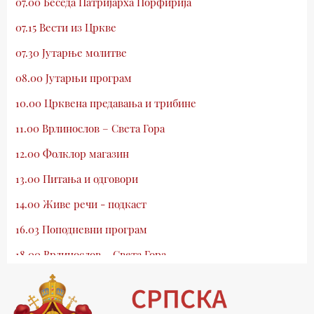
07.00 Беседа Патријарха Порфирија
07.15 Вести из Цркве
07.30 Јутарње молитве
08.00 Јутарњи програм
10.00 Црквена предавања и трибине
11.00 Врлинослов – Света Гора
12.00 Фолклор магазин
13.00 Питања и одговори
14.00 Живе речи - подкаст
16.03 Поподневни програм
18.00 Врлинослов – Света Гора
19.03 Атлас памћења
19.30 Вечерње молитве