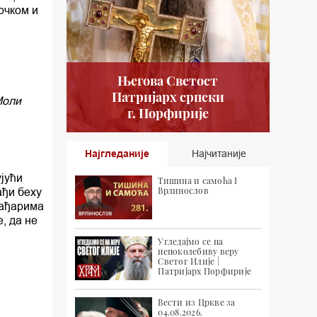
рчком и
Његова Светост
Патријарх српски
Моли
г. Порфирије
Најгледаније
Најчитаније
ујући
Тишина и самоћа I
Врлинослов
ађи беху
лађарима
, да не
Угледајмо се на
непоколебиву веру
Светог Илије |
Патријарх Порфирије
Вести из Цркве за
04.08.2026.