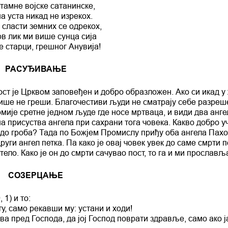
 тамне војске сатанинске,
а уста никад не изрекох.
 сласти земних се одрекох,
в лик ми више сунца сија
е старци, грешног Анувија!
РАСУЂИВАЊЕ
пост је Црквом заповеђен и добро образложен. Ако си икад у
и више не греши. Благочестиви људи не сматрају себе разре
хомије сретне једном људе где носе мртваца, и види два анге
јна присуства ангела при сахрани тога човека. Какво добро у
у до гроба? Тада по Божјем Промислу приђу оба ангела Пахо
други ангел петка. Па како је овај човек увек до саме смрти 
ело. Како је он до смрти сачувао пост, то га и ми прослављ
СОЗЕРЦАЊЕ
1) и то:
у, само рекавши му: устани и ходи!
ква пред Господа, да joj Господ поврати здравље, само ако ј