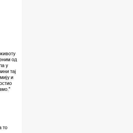
02.30 Млади у Цркви
03.03 Палета културног наслеђа
04.00 Час историје
05.30 Храм културе
06.00 Црквена предавања и трибине
 животу
шеним од
ла у
*најважније вести емитујемо на
чини тај
сваки пун сат
мију и
постио
амо."
а то