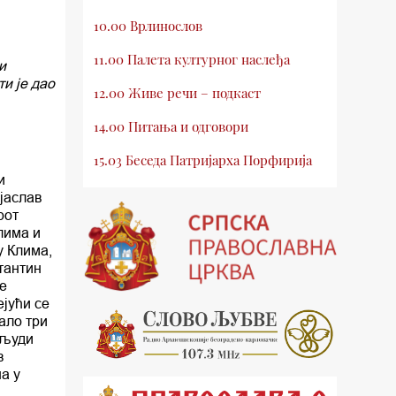
10.00 Врлинослов
11.00 Палета културног наслеђа
и
и је дао
12.00 Живе речи – подкаст
14.00 Питања и одговори
15.03 Беседа Патријарха Порфирија
и
15.15 Молитве
зјаслав
рот
15.30 Млади у Цркви
лима и
у Клима,
16.03 Српски јерарси
стантин
не
16.30 Хроника Архиепископије
ејући се
ало три
17.03 Фолклор магазин
 људи
з
17.30 Тврђаве Дунава
на у
18.03 Кроз историју Београда