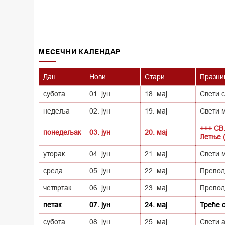
MECEЧНИ КАЛЕНДАР
Дан
Нови
Стари
Празни
субота
01. јун
18. мај
Свети 
недеља
02. јун
19. мај
Свети 
+++ СВ
понедељак
03. јун
20. мај
Летње 
уторак
04. јун
21. мај
Свети 
среда
05. јун
22. мај
Препод
четвртак
06. јун
23. мај
Препод
петак
07. јун
24. мај
Треће 
субота
08. јун
25. мај
Свети 