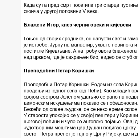
Када су га пред смрт посетила три старца пустињ
сконча у другој половини V века.
Блажени Игор, кнез черниговски и кијевски
Гоњен од својих сродника, он напусти свет и за
је истребе. Јурну на манастир, ухвате невинога и
постигле Кијевљане. А на гробу овога блаженога 
над црквом, где је сахрањен био, видео се стуб ог
Преподобни Петар Коришки
Преподобни Петар Коришки. Родом из села Кориш
предању из једног села код Пећи). Као младић ор
својом сестром Јеленом удаљио се рано на подвиг
демонским искушењима показао се победоносан. 
Бежећи од славе људске, он се неко време склони
У старости упокојио се у својој пештери у Кориши
његовој пећини и чуло се ангелско појање. Овај 
чудотворним моштима цар Душан подигао цркву, к
светог Петра пренет је тајно у Црну Ријеку, где и 