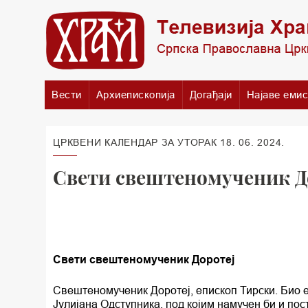
Вести
Архиепископија
Догађаји
Најаве емис
ЦРКВЕНИ КАЛЕНДАР ЗА УТОРАК 18. 06. 2024.
Свети свештеномученик Д
Свети свештеномученик Доротеј
Свештеномученик Доротеј, епископ Тирски. Био е
Јулијана Одступника, под којим намучен би и по