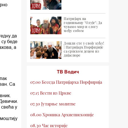
ирно
Патријарх на
годишњицу "Олује": Да
чувамо мир и слогу
међу собом
тедну да
 су беде
Дошли сте у своју кућу!
ахова, а
| Патријарх Порфирије
са српском децом из
дијаспоре
ТВ Водич
пак
07.00 Беседа Патријарха Порфирија
ван. Са
07.15 Вести из Цркве
вник.
 Девички.
07.30 Јутарње молитве
 свећа у
08.00 Хроника Архиепископије
 моштију
08.30 Час историје