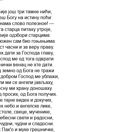
ије још три тамне нићи,
еш Богу на истину поћи:
нама слово полезное! —
га старца питаху утроје,
вије одзбори старцима:
ожен сам био гоњењима
ст часни и за веру праву.
х дати за Господа главу,
спод ме од тога одврати
ички венац не хте дати.
 земно од Бога не тражи
добром Господ ме ублажи,
и ми се ангели јављаху,
сну ми храну доношаху.
д просих, од Бога получих.
е тајне видех и докучих,
х небо и ангелске лике,
толе, свеце, мученике,
ебесни свети и радосни,
 чудни, чудни и сладосни.
 Пак'о и муке грешничке,