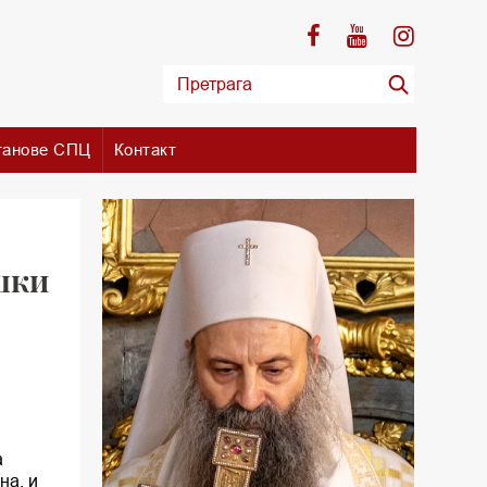
танове СПЦ
Контакт
шки
а
на, и