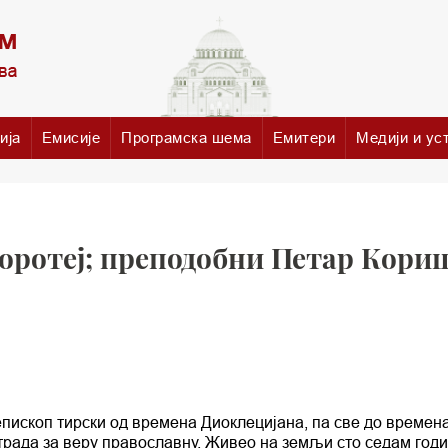
ија
Емисије
Програмска шема
Емитери
Медији и ус
оротеј; преподобни Петар Кори
пископ тирски од времена Диоклецијана, па све до времен
страда за веру православну. Живео на земљи сто седам годи