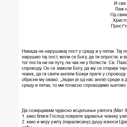
И све
Лаж н
Од свих
Христо
Прост'т
Никада не нарушавај пост у среду и у петак. Taj 
нарушио тај пост, моли се Богу, да ти опрости, 
тог поста ни на путу, па чак ни у болести. Св. Па
спроводу. Он се замоли Богу, да му се открије та
човек, да га свети ангели Божји прате у спровод
објасне му овако: „Један је од нас ангел среде a 
среду и петак, то ми почасно спроводимо његово т
Да созерцавам чудесно исцељење узетога (Мат. 9, 
1. како благи Господ поврати здравље човеку узет
2. како и моју узету (паралисану) душу износи Цр