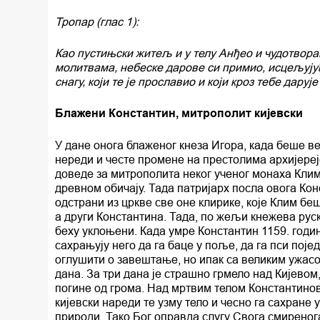
Тропар (глас 1):
Као пустињски житељ и у телу Анђео и чудотвора
молитвама, небеске дарове си примио, исцељујући
снагу, који те је прославио и који кроз тебе дару
Блажени Константин, митрополит кијевски
У дане онога блаженог кнеза Игора, када беше в
нереди и честе промене на престолима архијереј
доведе за митрополита неког ученог монаха Клима
древном обичају. Тада патријарх посла овога Ко
одстрани из цркве све оне клирике, које Клим бе
а други Константина. Тада, по жељи кнежева руск
беху уклоњени. Када умре Константин 1159. годин
сахрањују него да га баце у поље, да га пси пој
оглушити о завештање, но ипак са великим ужасо
дана. За три дана је страшно грмело над Кијево
погине од грома. Над мртвим телом Константино
кијевски нареди те узму тело и чесно га сахране 
природи. Тако Бог оправда слугу Свога смиреног