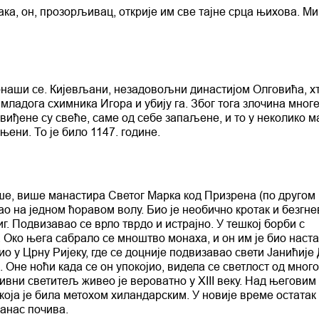
ака, он, прозорљивац, открије им све тајне срца њихова. М
монаши се. Кијевљани, незадовољни династијом Олговића, х
 младога схимника Игора и убију га. Због тога злочина многе
виђене су свеће, саме од себе запаљене, и то у неколико м
њени. То је било 1147. године.
е, више манастира Светог Марка код Призрена (по другом 
ао на једном ћоравом волу. Био је необично кротак и безгне
. Подвизавао се врло тврдо и истрајно. У тешкој борби с
Око њега сабрало се мноштво монаха, и он им је био наста
о у Црну Ријеку, где се доцније подвизавао свети Јанићије
. Оне ноћи када се он упокојио, видела се светлост од много
дивни светитељ живео је вероватно у XIII веку. Над његовим
оја је била метохом хиландарским. У новије време остатак
данас почива.