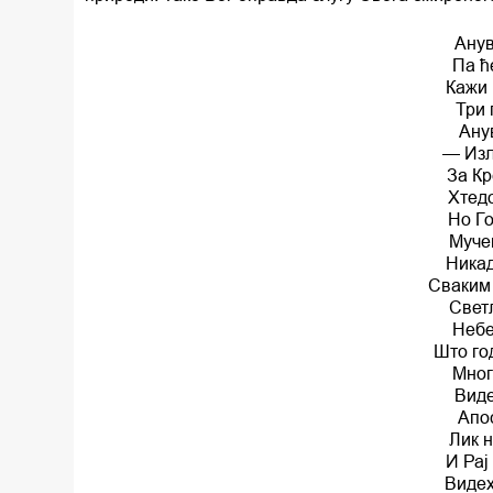
Анув
Па ћ
Кажи 
Три 
Ану
— Изл
За Кр
Хтедо
Но Го
Мучен
Никад
Сваким 
Светл
Небе
Што го
Мног
Виде
Апос
Лик н
И Рај
Видех