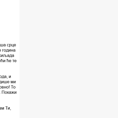
куша срце
е година
о хиљада
ећи ће те
ода, и
адише ми
овно! То
). Покажи
ам Ти,