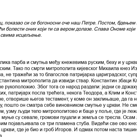
ц, показао си се богоносни оче наш Петре. Постом, бдењем 
 болести оних који ти са вером долазе. Слава Ономе који т
је свима исцељење.
елика парба и смутња међу кнежевима руским, беху и у цркв
ским. Тако по смрти митрополита кијевског Михаила кнез И
, не тражећи за то благослов патријарха цариградског, суп
нстантина митрополита да извиди ствар. Константин збаци К
ше рукоположио. Због тога се народ раздели: једни се држах
их, патријарх посла трећега, некога Теодора, а Клим и Кон
е, отворише његов тестамент, у коме он заклињаше, да га 
еду, пошто он сматра себе виновником смутње у цркви. Не см
м, узму људи тело митрополитово и баце у поље, где је леж
м, муње су севале, громови пуцали и земља се тресла. Осам
вим појављивала се три пламена стуба. Видећи све ово кне
у цркви, где је био и гроб Игоров. И одмах потом наста тиши
а.