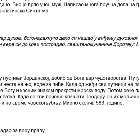
дине. Био је врло учен муж. Написао многа поучна дела на г
ко-латинска Синтагма.
ар духом, богонадахнуто дело си нашао у виђењу духовног
ди вере си до крви пострадао, свештеномучениче Доротеју: 
 пустињи Јорданској, добио од Бога дар чудотворства. Пут
и неста на њој воде за пиће. Када од жеђи сви путници на л
се Богу и крсним знаком прекрсти морску воду. Потом рече 
а слатка. Када се сви почеше клањати Теодору, он их мољаше
ини по своме човекољубљу. Мирно сконча 583. године.
адао за веру праву.