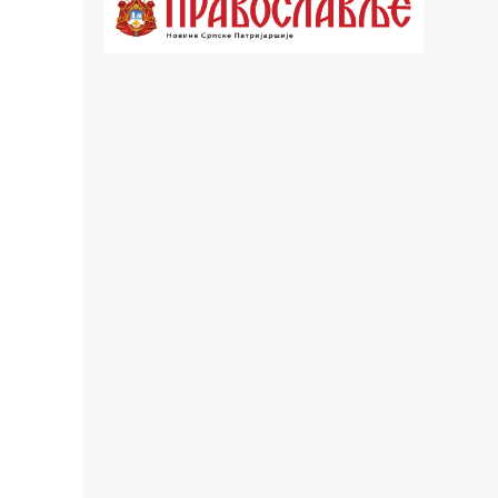
18.30 Врлинослов
19.40 Вечерње молитве
20.00 Вести из Цркве
20.15 Реч Архијереја
20.30 Час историје
22.03 Врлинослов – Света Гора
23.00 Палета културног наслеђа
00.03 Црквена предавања и трибине
01.03 Српски јерарси
01.30 Хроника Архиепископије
02.00 Тврђаве Дунава