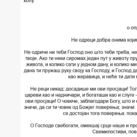
хоћу.
о о
Не одреци добра онима којим
Не одриче ни теби Господ оно што теби треба, не 
твоје. Ако ти неки сиромах један пут у животу пру
живота, и колико сати у једном дану, и колико 
дана ти пружаш руку своју ка Господу, и Господ да
као жеравица, и неће ти дати
Не реци никад: досадише ми ови просјаци! Тол
цареви као и надничари, и богаташи као и слуге
ови просјаци! О човече, заблагодари Богу, што и
значи, да си ти човек од Божјег поверења; значи:
се достојан тога поверења: пока
О Господе свебогати, омекшај срце наше и про
Свемилостиви, пове