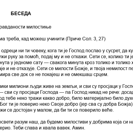
БЕСЕДА
правданости милостиње
а треба, кад можеш учинити (Приче Сол. 3, 27)
одреци ни ти човеку, кога ти је Господ послао у сусрет, да 
жи руку за помоћ, подај му и не откажи. Сети се, колико ти ј
минута у једноме сату — свакога минута кроз толико и толик
је и не отказује. Сети се милости Божје, и твоја немилост п
 мира све док се не покајеш и не омекшаш срцем.
ики милиони људи живе на земљи, и сви су просјаци у Госп
 — сви су просјаци Господа — па Господ никад не рече: дос
 од тебе неко тражи какво добро, било материјално било дух
 Бог ти је поверио неко Своје добро (јер сва су добра Божја
жи се достојан у малом, да би ти се поверило веће.
свети разум наш, да будемо милостиви у добрима која си н
рио. Теби слава и хвала вавек. Амин.