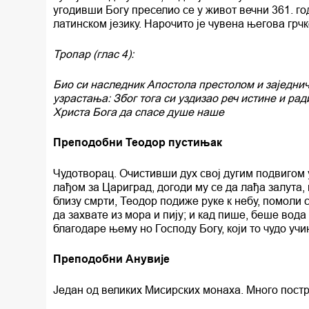
угодивши Богу преселио се у живот вечни 361. го
латинском језику. Нарочито је чувена његова грч
Тропар (глас 4):
Био си наследник Апостола престолом и заједнич
узрастања: Због тога си уздизао реч истине и ра
Христа Бога да спасе душе наше
Преподобни Теодор пустињак
Чудотворац. Очистивши дух свој дугим подвигом у
лађом за Цариград, догоди му се да лађа залута, 
близу смрти, Теодор подиже руке к небу, помоли 
да захвате из мора и пију; и кад пише, беше вод
благодаре њему но Господу Богу, који то чудо уч
Преподобни Анувије
Један од великих Мисирских монаха. Много постр