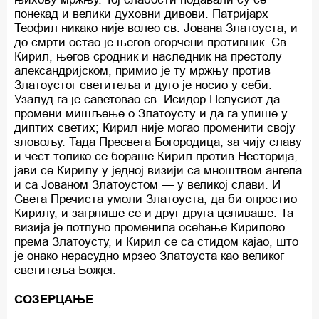
понекад и велики духовни дивови. Патријарх
Теофил никако није волео св. Јована Златоуста, и
до смрти остао је његов огорчени противник. Св.
Кирил, његов сродник и наследник на престолу
александријском, примио је ту мржњу против
Златоустог светитеља и дуго је носио у себи.
Узалуд га је саветовао св. Исидор Пелусиот да
промени мишљење o Златоусту и да га упише у
диптих светих; Кирил није могао променити своју
зловољу. Тада Пресвета Богородица, за чију славу
и чест толико се бораше Кирил против Несторија,
јави се Кирилу у једној визији са мноштвом ангела
и са Јованом Златоустом — у великој слави. И
Света Пречиста умоли Златоуста, да би опростио
Кирилу, и загрлише се и друг друга целиваше. Та
визија је потпуно променила осећање Кирилово
према Златоусту, и Кирил се са стидом кајао, што
је онако нерасудно мрзео Златоуста као великог
светитеља Божјег.
СОЗЕРЦАЊЕ