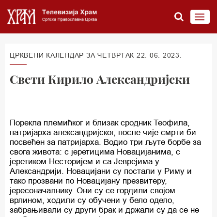
ЦРКВЕНИ КАЛЕНДАР ЗА ЧЕТВРТАК 22. 06. 2023.
Свети Кирило Александријски
Порекла племићког и близак сродник Теофила,
патријарха александријског, после чије смрти би
посвећен за патријарха. Водио три љуте борбе за
свога живота: с јеретицима Новацијанима, с
јеретиком Несторијем и са Јеврејима у
Александрији. Новацијани су постали у Риму и
тако прозвани по Новацијану презвитеру,
јересоначалнику. Они су се гордили својом
врлином, ходили су обучени у бело одело,
забрањивали су други брак и држали су да се не