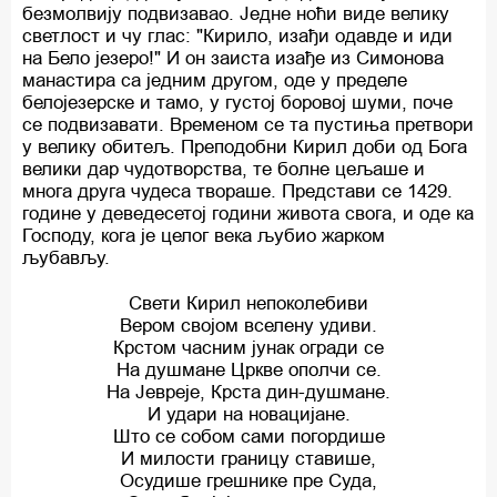
безмолвију подвизавао. Једне ноћи виде велику
светлост и чу глас: "Кирило, изађи одавде и иди
на Бело језеро!" И он заиста изађе из Симонова
манастира са једним другом, оде у пределе
белојезерске и тамо, у густој боровој шуми, поче
се подвизавати. Временом се та пустиња претвори
у велику обитељ. Преподобни Кирил доби од Бога
велики дар чудотворства, те болне цељаше и
многа друга чудеса твораше. Представи се 1429.
године у деведесетој години живота свога, и оде ка
Господу, кога је целог века љубио жарком
љубављу.
Свети Кирил непоколебиви
Вером својом вселену удиви.
Крстом часним јунак огради се
На душмане Цркве ополчи се.
На Јевреје, Крста дин-душмане.
И удари на новацијане.
Што се собом сами погордише
И милости границу ставише,
Осудише грешнике пре Суда,