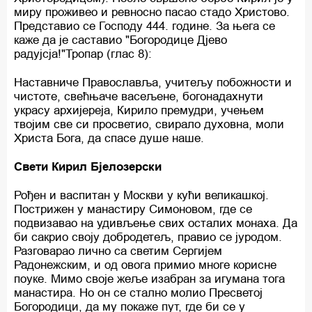
миру проживео и ревносно пасао стадо Христово.
Представио се Господу 444. године. За њега се
каже да је саставио "Богородице Дјево
радујсја!"Тропар (глас 8):
Наставниче Православља, учитељу побожности и
чистоте, свећњаче васељене, богонадахнути
украсу архијереја, Кирило премудри, учењем
твојим све си просветио, свирало духовна, моли
Христа Бога, да спасе душе наше.
Свети Кирил Бјелозерски
Рођен и васпитан у Москви у кући великашкој.
Пострижен у манастиру Симоновом, где се
подвизавао на удивљење свих осталих монаха. Да
би сакрио своју добродетељ, правио се јуродом.
Разговарао лично са светим Сергијем
Радонежским, и од овога примио многе корисне
поуке. Мимо своје жеље изабран за игумана тога
манастира. Но он се стално молио Пресветој
Богородици, да му покаже пут, где би се у