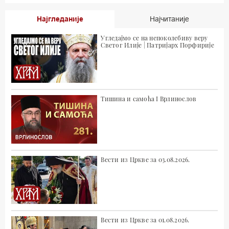
Најгледаније
Најчитаније
Угледајмо се на непоколебиву веру
Светог Илије | Патријарх Порфирије
Тишина и самоћа I Врлинослов
Вести из Цркве за 03.08.2026.
Вести из Цркве за 01.08.2026.