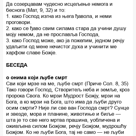
Да созерцавам чудесно исцељење немога и
беснога (Мат, 9, 32) и то:
1. како Господ изгна из њега ђавола, и неми
проговори.
2. како се ђаво свим силама стара да учини душу
моју немом, да не прославља Господа,
3. како Господ може, ако ја пожелим, једном речју
удаљити од мене нечистог духа и учинити ме
харфом славе Божје.
БЕСЕДА
о онима који љубе смрт
Сви који мрзе на ме, љубе смрт (Приче Сол. 8, 35)
Тако говори Господ, Створитељ неба и земље, кроз
пророка Свога. Ко мрзи Мудрост Божју, мрзи на
Бога, а ко мрзи на Бога, што има да љуби друго
осим смрти? Није ли све ван Господа смрт? Сунце
и звезде, мора и планине, животиње и биље —
шта је то све него мртва прашина, уобличена и
оживљена силом Божјом, речју Божјом, мудрошћу
Божјом. Ко не љуби Бога, тај не само — не љуби