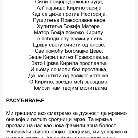
Сили божјој одрекоше чуда,
Ал' највише Кирило засија
Кад се диже против Несторија.
Рушитеља Православне вере
Хулитеља Божије Матере.
Матер Божја поможе Кирилу.
Те победи сву вражију силу.
Цркву свету очисти од плеве.
Све помоћу Богомајке Деве.
Беше Кирил витез Православља,
Зато Црква Кирила прославља
И њему се моли без престанка,
Да нас штити од вражјег устанка,
O Кирило, звездо међ звездама.
Помози нам твојим молитвама
РАСУЂИВАЊЕ
Ми грешимо ако сматрамо за дужност да мрзимо
оне које и na¬um сродници мрзе. Та мржња
прелази на нас као нека фамилијарна болест.
Усвајајући љубав својих сродника, ми усвајамо и
њихову мржњу. Toj слабости подавали су се