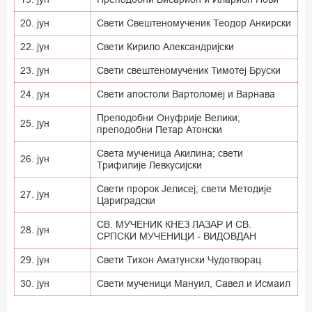
20. јун
Свети Свештеномученик Теодор Анкирски
22. јун
Свети Кирило Александријски
23. јун
Свети свештеномученик Тимотеј Бруски
24. јун
Свети апостоли Вартоломеј и Варнава
Преподобни Онуфрије Велики;
25. јун
преподобни Петар Атонски
Света мученица Акилина; свети
26. јун
Трифилије Левкусијски
Свети пророк Јелисеј; свети Методије
27. јун
Цариградски
СВ. МУЧЕНИК КНЕЗ ЛАЗАР И СВ.
28. јун
СРПСКИ МУЧЕНИЦИ - ВИДОВДАН
29. јун
Свети Тихон Аматунски Чудотворац
30. јун
Свети мученици Мануил, Савел и Исмаил