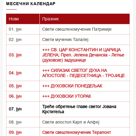
MECEЧНИ КАЛЕНДАР
Нови
Празник
01. јун
Свети свештеномученик Патрикије
02. јун
Свети мученик Талалеј
+++ СВ. ЦАР КОНСТАНТИН И ЦАРИЦА
03. јун
ЈЕЛЕНА; Преп. Јелена Дечанска - Летње
(духовске) задушнице
+++ СИЛАЗАК СВЕТОГ ДУХА НА
04. јун
АПОСТОЛЕ - ПЕДЕСЕТНИЦА - ТРОЈИЦЕ
05. јун
+++ ДУХОВСКИ ПОНЕДЕЉАК
06. јун
+++ ДУХОВСКИ УТОРАК
Треће обретење главе светог Јована
07. јун
Крститеља
08. јун
Свети апостол Карп и Алфеј
09. јун
Свети свештеномученик Терапонт