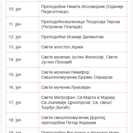
Преподобни Никита Исповедник (Оданије
10. јун
Педесетнице)
Преподобномученица Теодосија Тирска
11. јун
(Петровске Покладе)
12. јун
Преподобни Исакије Далматски
13. јун
Свети апостол Јерма
Свети мученик Јустин Философ, Свети
14. јун
Јустин Поповић
Свети мученик Никифор;
15. јун
Свештеномученик Еразмо Охридски
16. јун
Свети мученик Лукилијан
Свети Митрофан; Св.Марта и Марија;
17. јун
Св.Јоаникије Црногорски; Св. свешт.
Ђорђе (Богић)
Свети свештеномученик Доротеј;
18. јун
преподобни Петар Коришки
19. јун
Преподобни Висарион и Иларион Нови