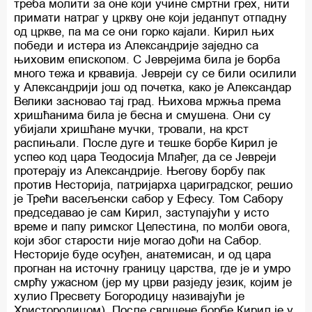
треба молити за оне који учине смртни грех, нити
примати натраг у цркву оне који једанпут отпадну
од цркве, па ма се они горко кајали. Кирил њих
победи и истера из Александрије заједно са
њиховим епископом. С Јеврејима била је борба
много тежа и крвавија. Јевреји су се били осилили
у Александрији још од почетка, како је Александар
Велики засновао тај град. Њихова мржња према
хришћанима била је бесна и смушена. Они су
убијали хришћане мучки, тровали, на крст
распињали. После дуге и тешке борбе Кирил је
успео код цара Теодосија Млађег, да се Јевреји
протерају из Александрије. Његову борбу пак
против Несторија, патријарха цариградског, решио
је Трећи васељенски сабор у Ефесу. Том Сабору
председавао је сам Кирил, заступајући у исто
време и папу римског Целестина, по молби овога,
који због старости није могао доћи на Сабор.
Несторије буде осуђен, анатемисан, и од цара
прогнан на источну границу царства, где је и умро
смрћу ужасном (јер му црви разједу језик, којим је
хулио Пресвету Богородицу називајући је
Христородицом). После свршене борбе Кирил је у