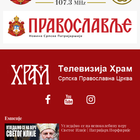
23.00 Питања и одговори
00.03 Гугл пита
01.03 Живе речи - подкаст
03.03 Јутарњи програм
05.00 Врлинослов – Света Гора
06.00 Гугл пита
*најважније вести емитујемо на сваки пун сат
Емисије
Угледајмо се на непоколебиву веру
Светог Илије | Патријарх Порфирије