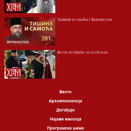
Тишина и самоћа I Врлинослов
Вести из Цркве за 03.08.2026.
Вести
Архиепископија
Догађаји
Најаве емисија
Програмска шема