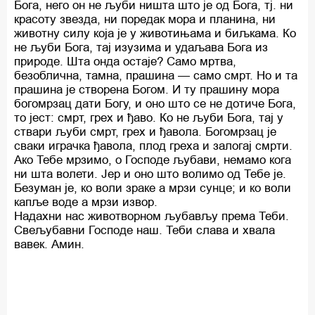
Бога, него он не љуби ништа што је од Бога, тј. ни
красоту звезда, ни поредак мора и планина, ни
животну силу која је у животињама и биљкама. Ко
не љуби Бога, тај изузима и удаљава Бога из
природе. Шта онда остаје? Само мртва,
безоблична, тамна, прашина — само смрт. Но и та
прашина је створена Богом. И ту прашину мора
богомрзац дати Богу, и оно што се не дотиче Бога,
то јест: смрт, грех и ђаво. Ко не љуби Бога, тај у
ствари љуби смрт, грех и ђавола. Богомрзац је
сваки играчка ђавола, плод греха и залогај смрти.
Ако Тебе мрзимо, о Господе љубави, немамо кога
ни шта волети. Јер и оно што волимо од Тебе је.
Безуман је, ко воли зраке а мрзи сунце; и ко воли
капље воде а мрзи извор.
Надахни нас животворном љубављу према Теби.
Свељубавни Господе наш. Теби слава и хвала
вавек. Амин.