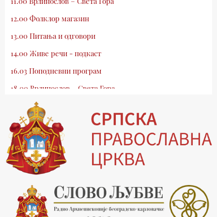
11.00 Врлинослов – Света Гора
12.00 Фолклор магазин
13.00 Питања и одговори
14.00 Живе речи - подкаст
16.03 Поподневни програм
18.00 Врлинослов – Света Гора
19.03 Атлас памћења
19.30 Вечерње молитве
20.00 Вести из Цркве
20.15 Реч архијереја
20.30 Млади у Цркви
21.03 Гугл пита
22.03 Црквена предавања и трибине