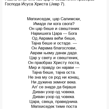
Господа Исуса Христа (Јевр 7).
Мелхиседак, цар Салимски,
Имаде ли кога свога?
Он цар беше и свештеник
Највишега Цара — Бога
Од Аврама већи беше,
Тајна беше и остаде. —
Он Аврама благослови,
Аврам њему данак даде.
Цар у свету и свештеник,
Он праобраз Христу поста,
Мир и правду он најави —
Тајна беше, тајна оста.
Нe зна му се род ни конац,
Ни дужина земног века.
Ал' се знаде да бејаше
Диван узор од човека.
Диван узор од човека.
Цара, свеца, праведника.
Мелхиседек тиме поста