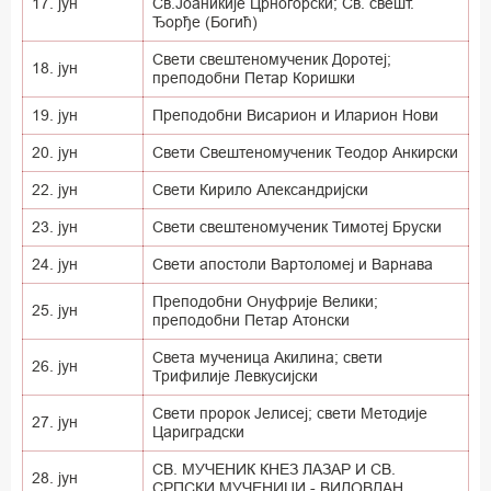
17. јун
Св.Јоаникије Црногорски; Св. свешт.
Ђорђе (Богић)
Свети свештеномученик Доротеј;
18. јун
преподобни Петар Коришки
19. јун
Преподобни Висарион и Иларион Нови
20. јун
Свети Свештеномученик Теодор Анкирски
22. јун
Свети Кирило Александријски
23. јун
Свети свештеномученик Тимотеј Бруски
24. јун
Свети апостоли Вартоломеј и Варнава
Преподобни Онуфрије Велики;
25. јун
преподобни Петар Атонски
Света мученица Акилина; свети
26. јун
Трифилије Левкусијски
Свети пророк Јелисеј; свети Методије
27. јун
Цариградски
СВ. МУЧЕНИК КНЕЗ ЛАЗАР И СВ.
28. јун
СРПСКИ МУЧЕНИЦИ - ВИДОВДАН