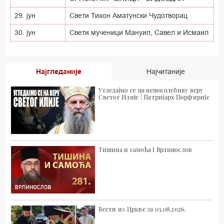
29. јун
Свети Тихон Аматунски Чудотворац
30. јун
Свети мученици Мануил, Савел и Исмаил
Најгледаније
Најчитаније
Угледајмо се на непоколебиву веру
Светог Илије | Патријарх Порфирије
Тишина и самоћа I Врлинослов
Вести из Цркве за 03.08.2026.