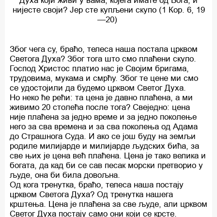
Духа који живи у вама; којега имате од Бога, и
нијесте своји? Јер сте купљени скупо (1 Кор. 6, 19
—20)
Због чега су, браћо, телеса наша постала црквом
Светога Духа? Због тога што смо плаћени скупо.
Господ Христос платио нас је Својим бригама,
трудовима, мукама и смрћу. Због те цене ми смо
се удостојили да будемо црквом Светог Духа.
Но неко ће рећи: та цена је давно плаћена, а ми
живимо 20 столећа после тога? Свеједно: цена
није плаћена за једно време и за једно поколење
него за сва времена и за сва поколења од Адама
до Страшнога Суда. И ако се још буду на земљи
родиле милијарде и милијарде људских бића, за
све њих је цена већ плаћена. Цена је тако велика и
богата, да кад би се сав песак морски претворио у
људе, она би била довољна.
Од кога тренутка, браћо, телеса наша постају
црквом Светога Духа? Од тренутка нашега
крштења. Цена је плаћена за све људе, али црквом
Светог Духа постају само они који се крсте.