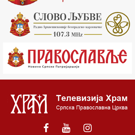
20.30 Млади у Цркви
21.03 Гугл пита
22.03 Црквена предавања и трибине
23.00 Питања и одговори
00.03 Гугл пита
01.03 Живе речи - подкаст
03.03 Јутарњи програм
05.00 Врлинослов – Света Гора
06.00 Гугл пита
*најважније вести емитујемо на сваки пун сат