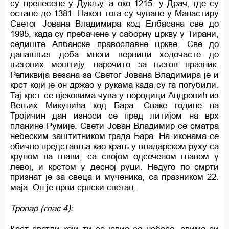
су пренесене у Дукљу, а око 1215. у Драч, где су
остале до 1381. Након тога су чуване у Манастиру
Светог Јована Владимира код Елбасана све до
1995, када су пребачене у саборну цркву у Тирани,
седиште Албанске православне цркве. Све до
данашњег доба многи верници ходочасте до
његових моштију, нарочито за његов празник.
Реликвија везана за Светог Јована Владимира је и
крст који је он држао у рукама када су га погубили.
Тај крст се вјековима чува у породици Андровић из
Вељих Микулића код Бара. Сваке године на
Тројичин дан износи се пред литијом на врх
планине Румије. Свети Јован Владимир се сматра
небеским заштитником града Бара. На иконама се
обично представља као краљ у владарском руху са
круном на глави, са својом одсеченом главом у
левој, и крстом у десној руци. Недуго по смрти
признат је за свеца и мученика, са празником 22.
маја. Он је први српски светац.
Тропар (глас 4):