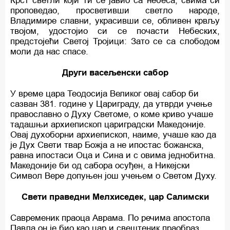
Крст светли који ти се јавио са небеса, свима си
проповедао, просветивши светло народе,
Владимире славни, украсивши се, обливен крвљу
твојом, удостојио си се почасти Небеских,
предстојећи Светој Тројици: Зато се са слободом
моли да нас спасе.
Други васељенски сабор
У време цара Теодосија Великог овај сабор би
сазван 381. године у Цариграду, да утврди учење
православно о Духу Светоме, о коме криво учаше
тадашњи архиепископ цариградски Македоније.
Овај духоборни архиепископ, наиме, учаше као да
је Дух Свети твар Божја а не ипостас божанска,
равна ипостаси Оца и Сина и с овима једнобитна.
Македоније би од сабора осуђен, а Никејски
Символ Вере допуњен још учењем о Светом Духу.
Свети праведни Мелхиседек, цар Салимски
Савременик праоца Аврама. По речима апостола
Павла он је био као цар и свештеник праобраз