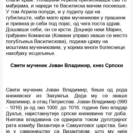
мађијама, и нареди те Василиска мачем посекоше.
У том Агрипа полуди, и у лудилу оде на
губилиште, нађе мало крви мученикове у прашини
и привеза је себи под појас, од чега поста здрав.
Дошавши себи, он се крсти. Доцније неки Марин,
грађанин Комански (Комани управо зваше се место
погубљења Василискова), подиже цркву на
моштима мучениковим, у којима многи болесници
нахођаху исцељење.
Свети мученик Јован Владимир, кнез Српски
Свети мученик Јован Владимир, беше од рода
кнежевског из Захумља. Деда му се зваше
Хвалимир, а отац Петрислав. Јован Владимир (990
- 1016) је од око 1000. до 1016. године био владар
Дукље, најистакнутије српске кнежевине тог доба.
Његова владавина се одвијала током дуготрајног
рата између Византије и Самуиловог царства. Био
је у савезништву са Византијом, што му није