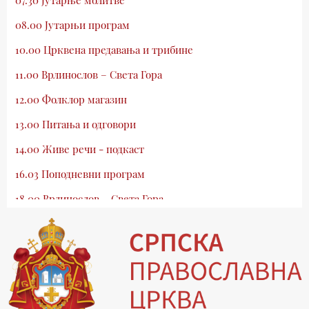
08.00 Јутарњи програм
10.00 Црквена предавања и трибине
11.00 Врлинослов – Света Гора
12.00 Фолклор магазин
13.00 Питања и одговори
14.00 Живе речи - подкаст
16.03 Поподневни програм
18.00 Врлинослов – Света Гора
19.03 Атлас памћења
19.30 Вечерње молитве
20.00 Вести из Цркве
20.15 Реч архијереја