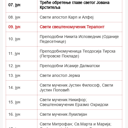
Треће обретење главе светог Јована
07. јун
Крститеља
08. јун
Свети апостол Карп и Алфеј
09. јун
Свети свештеномученик Терапонт
Преподобни Никита Исповедник (Оданије
10. јун
Педесетнице)
Преподобномученица Теодосија Тирска
11. јун
(Петровске Покладе)
12. јун
Преподобни Исакије Далматски
13. јун
Свети апостол Јерма
Свети мученик Јустин Философ, Свети
14. јун
Јустин Поповић
Свети мученик Никифор;
15. јун
Свештеномученик Еразмо Охридски
16. јун
Свети мученик Лукилијан
Свети Митрофан; Св.Марта и Марија;