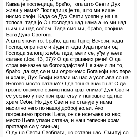
Каква је последица, браћо, тога што Свети Дух
живи у нама? Последица је та, што ми више
нисмо своји. Када се Дух Свети усели у наша
телеса, тада је Он господар над нама а не ми над
њим ни над собом. Тада смо ми, браћо, својина
Бога Духа Светога.
А шта значи то, браћо, да на Тајној Вечери, када
Господ опра ноге и Јуди и када Јуда прими од
Господа залогај хлеба тада, вели се, уђе у њега
сатана (Јов. 13, 27)? О да стршаних речи! О да
страшне казне за богоиздајство! Не значи ли то,
браћо, да кад се и ми одрекнемо Бога који нас пере
и храни, Дух Божји излази из нас а усељава се на
Његово место сатана? О да тешка значења! О да
грозне опомене свима нама крштенима! Дух Свети
се уселио у нас при крштењу и направно од нас
храм Себи. Но Дух Свети не станује у нама
насилно него по нашој доброј вољи. Ако
погрешимо против Њега, он се исељава из нас;
место Њега улази сатана, и наш телесни храм
претвара се у свињац.
О душе Свети Свеблаги, не остави нас. Смилуј се