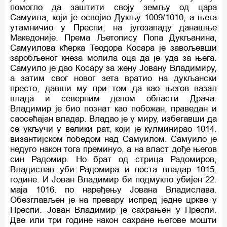
помогло да заштити своју земљу од цара
Самуила, који је освојио Дукљу 1009/1010, а њега
утамничио у Преспи, на југозападу данашње
Македоније. Према Љетопису Попа Дукљанина,
Самуилова кћерка Теодора Косара је завољевши
заробљеног кнеза молила оца да је уда за њега.
Самуило је дао Косару за жену Јовану Владимиру,
а затим свог новог зета вратио на дукљански
престо, давши му при том да као његов вазал
влада и северним делом области Драча.
Владимир је био познат као побожан, праведан и
саосећајан владар. Владао је у миру, избегавши да
се укључи у велики рат, који је кулминирао 1014.
византијском победом над Самуилом. Самуило је
недуго након тога преминуо, а на власт дође његов
син Радомир. Но брат од стрица Радомиров,
Владислав уби Радомира и поста владар 1015.
године. И Јован Владимир би подмукло убијен 22.
маја 1016. по наређењу Јована Владислава.
Обезглављен је на превару испред једне цркве у
Преспи. Јован Владимир је сахрањен у Преспи.
Две или три године након сахране његове мошти