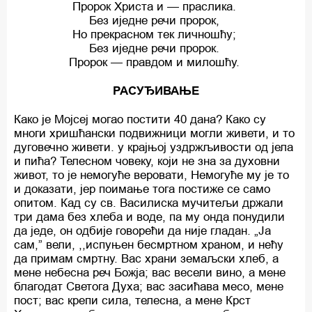
Пророк Христа и — праслика.
Без иједне речи пророк,
Но прекрасном тек личношћу;
Без иједне речи пророк.
Пророк — правдом и милошћу.
РАСУЂИВАЊЕ
Како је Мојсеј могао постити 40 дана? Како су
многи хришћански подвижници могли живети, и то
дуговечно живети. у крајњој уздржљивости од јела
и пића? Телесном човеку, који не зна за духовни
живот, то je немогуће веровати, Немогуће му је то
и доказати, јер поимање тога постиже се само
опитом. Кад су св. Василиска мучитељи држали
три дама без хлеба и воде, па му онда понудили
да једе, он одбије говорећи да није гладан. „Ја
сам,” вели, ,,испуњен бесмртном храном, и нећу
да примам смртну. Вас храни земаљски хлеб, a
мене небесна реч Божја; вас весели вино, a мене
благодат Светога Духа; вас засићава месо, мене
пост; вас крепи сила, телесна, a мене Крст