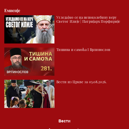
Емисије
Угледајмо се на непоколебиву веру
Светог Илије | Патријарх Порфирије
Тишина и самоћа I Врлинослов
Вести из Цркве за 03.08.2026.
Вести