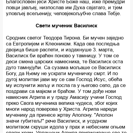
Благословен јеси Христе Боже наш, иже премудри
ловци јављеј, низпослав им Духа свјатаго, и тјем
уловљеј всељенију, человјекољубче слава Тебје.
Свети мученик Василиск
Сродник светог Теодора Тирона. Би мучен заједно
са Евтропијем и Клеоником. Када ова последња
двојица бише распети, и издахнуше 3. марта,
Василиск би враћен поново у тамницу. У том се
деси смена царских намесника, те Василиск оста
дуго тамнујући. Са сузама мољаше се Василиск
Богу, да Њему не ускрати мученичку смрт. И по
дугој молитви јави му се сам Господ Исус, обећа
му испунити жељу и посла га у његово село, да се
поздрави са мајком и браћом. У том дође нови
намесник Агрипа и у граду Амасију учини Господ
преко Свога мученика велика чудеса, због којих
многи народ поверова у Христа. Агрипа нареди
мученику да принесе жртву Аполону. "Аполон
значи губитељ!" рече Василиск, и усрдном
молитвом скруши идола у прах и небесним огњем
спали храм. Уплашени Агрипа приписиваше све то