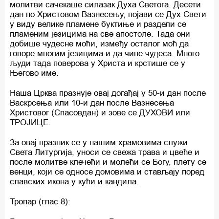
молитви сачекаше силазак Духа Светога. Десети
дан по Христовом Вазнесењу, појави се Дух Свети
у виду велике пламене буктиње и раздели се
пламеним језицима на све апостоле. Тада они
добише чудесне моћи, између осталог моћ да
говоре многим језицима и да чине чудеса. Много
људи тада поверова у Христа и крстише се у
Његово име.
Наша Црква празнује овај догађај у 50-и дан после
Васкрсења или 10-и дан после Вазнесења
Христовог (Спасовдан) и зове се ДУХОВИ или
ТРОЈИЦЕ.
За овај празник се у нашим храмовима служи
Света Литургија, уноси се свежа трава и цвеће и
после молитве клечећи и молећи се Богу, плету се
венци, који се односе домовима и стављају поред
славских икона у кући и кандила.
Тропар (глас 8):