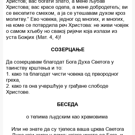
Христов; вас богати злато, a мене љубав
Христова; вас красе одела, a мене добродетељ; ви
се веселите смехом, a ja сe утешавам духом кроз
молитву.” Ево човека, једног од многих, и многих,
на коме се потврдила реч Христова: не живи човјек
o самом хљебу но свакој ријечи која излази из
уста Божјих (Мат. 4, 4)!
СОЗЕРЦАЊЕ
Да созерцавам благодат Бога Духа Светога у
таинству крштења и то:
1. како та благодат чисти човека од првородног
греха,
2. како га она учвршћује у грађане слободе
Христове.
БЕСЕДА
о телима људским као храмовима
Или не знате да су тјелеса ваша црква Светога