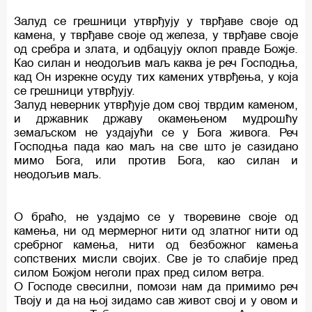
Залуд се грешници утврђују у тврђаве своје од
камена, у тврђаве своје од железа, у тврђаве своје
од сребра и злата, и одбацују оклоп правде Божје.
Као силан и неодољив маљ каква је реч Господња,
кад Он изрекне осуду тих камених утврђења, у која
се грешници утврђују.
Залуд неверник утврђује дом свој тврдим каменом,
и државник државу окамењеном мудрошћу
земаљском не уздајући се у Бога живога. Реч
Господња пада као маљ на све што је сазидано
мимо Бога, или против Бога, као силан и
неодољив маљ.
О браћо, не уздајмо се у творевине своје од
камења, ни од мермерног нити од златног нити од
сребрног камења, нити од безбожног камења
сопствених мисли својих. Све је то слабије пред
силом Божјом неголи прах пред силом ветра.
О Господе свесилни, помози нам да примимо реч
Твоју и да на њој зидамо сав живот свој и у овом и