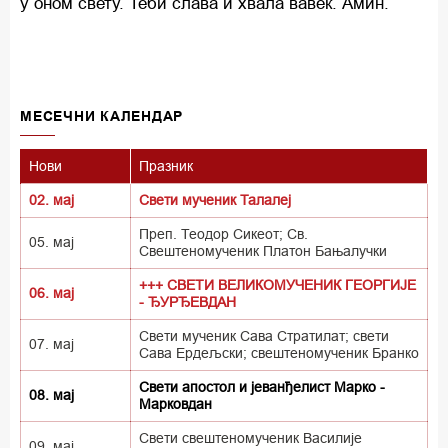
у оном свету. Теби слава и хвала вавек. Амин.
MECEЧНИ КАЛЕНДАР
Нови
Празник
02. мај
Свети мученик Талалеј
Преп. Теодор Сикеот; Св.
05. мај
Свештеномученик Платон Бањалучки
+++ СВЕТИ ВЕЛИКОМУЧЕНИК ГЕОРГИЈЕ
06. мај
- ЂУРЂЕВДАН
Свети мученик Сава Стратилат; свети
07. мај
Сава Ердељски; свештеномученик Бранко
Свети апостол и јеванђелист Марко -
08. мај
Марковдан
Свети свештеномученик Василије
09. мај