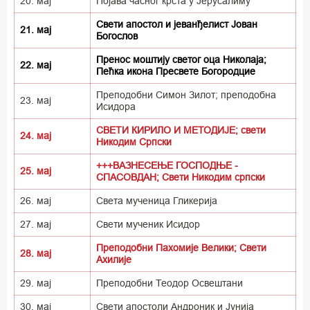
20. мај
Појава часног крста у Јерусалиму
Свети апостол и јеванђелист Јован
21. мај
Богослов
Пренос моштију светог оца Николаја;
22. мај
Пећка икона Пресвете Богородцие
Преподобни Симон Зилот; преподобна
23. мај
Исидора
СВЕТИ КИРИЛО И МЕТОДИЈЕ; свети
24. мај
Никодим Српски
+++ВАЗНЕСЕЊЕ ГОСПОДЊЕ -
25. мај
СПАСОВДАН; Свети Никодим српски
26. мај
Света мученица Гликерија
27. мај
Свети мученик Исидор
Преподобни Пахомије Велики; Свети
28. мај
Ахилије
29. мај
Преподобни Теодор Освештани
30. мај
Свети апостоли Андроник и Јунија