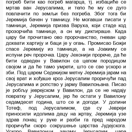
погреб бити као погреб магарца, тј. избациће се
мртав ван Јерусалима, и тело ће му се дуго
повлачити по земљи без погреба. Због тога би
Јеремија бачен у тамницу. Не могавши писати у
тамници, Јеремија призва Варуха, који стаде код
прозорчића тамнице, а он му диктираше. Када
цару би прочитано ово пророчанство, гневан цар
дохвати хартију и баци је у огањ. Промисао Божји
спасе Јеремију из тамнице, а на Јоакиму се
испуни реч пророчка. Цару Јехонији прорече, да ће
бити одведен у Вавилон са целом породицом
својом и да ће тамо умрети, што се све ускоро и
зби. Под царем Седекијом метну Јеремија јарам на
свој врат и хођаше кроз Јерусалим проричући пад
Јерусалима и ропство у јарму Вавилоњана. Писао
је робљу јеврејском у Вавилон, да се не надају
повратку у Јерусалим, јер ће остати у Вавилону
седамдесет година, што се и догоди. У долини
Тотеф, под Јерусалимом, где су Јевреји
приносили идолима децу на жртву, Јеремија узе
здрав лонац у руке и разби га пред народом
проричући скоро сокрушење царства Јудејскога.
Ускоро Вавилонци заузму Јерусалим, цара