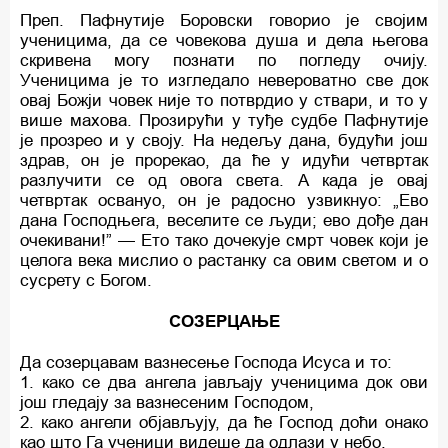
Преп. Пафнутије Боровски говорио је својим
ученицима, да се човекова душа и дела његова
скривена могу познати по погледу очију.
Ученицима је то изгледало невероватно све док
овај Божји човек није то потврдио у ствари, и то y
више махова. Прозирући у туђе судбе Пафнутије
је прозрео и у своју. На недељу дана, будући још
здрав, он je прорекао, да ћe y идући четвртак
разлучити се од овога света. A када је овај
четвртак освануо, он је радосно узвикнуо: „Ево
дана Господњега, веселите се људи; ево дође дан
очекивани!” — Ето тако дочекује смрт човек који је
целога века мислио o растанку са овим светом и o
сусрету c Богом.
СОЗЕРЦАЊЕ
Да созерцавам вазнесење Господа Исуса и то:
1. како се два ангела јављају ученицима док ови
још гледају за вазнесеним Господом,
2. како ангели објављују, да ће Господ доћи онако
као што Га ученици видеше да одлази у небо.