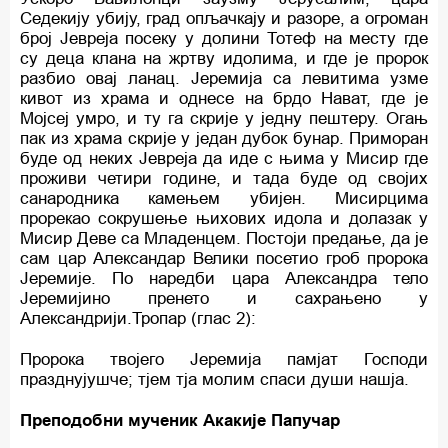
Седекију убију, град опљачкају и разоре, а огроман
број Јевреја посеку у долини Тотеф на месту где
су деца клана на жртву идолима, и где је пророк
разбио овај ланац. Јеремија са левитима узме
кивот из храма и однесе на брдо Нават, где је
Мојсеј умро, и ту га скрије у једну пештеру. Огањ
пак из храма скрије у један дубок бунар. Приморан
буде од неких Јевреја да иде с њима у Мисир где
проживи четири године, и тада буде од својих
санародника камењем убијен. Мисирцима
прорекао сокрушење њихових идола и долазак у
Мисир Деве са Младенцем. Постоји предање, да је
сам цар Александар Велики посетио гроб пророка
Јеремије. По наредби цара Александра тело
Јеремијино пренето и сахрањено у
Александрији.Тропар (глас 2):
Пророка твојего Јеремија памјат Господи
празднујушче; тјем тја молим спаси души нашја.
Преподобни мученик Акакије Папучар