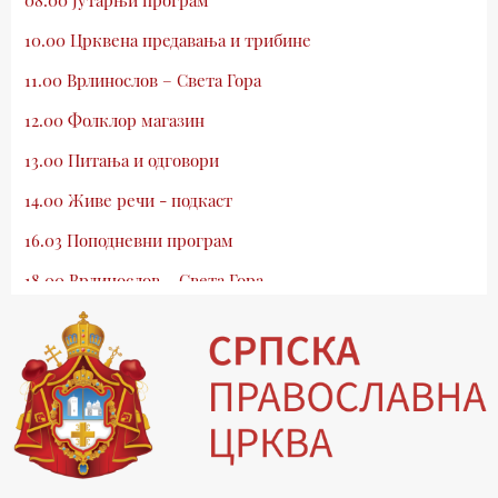
10.00 Црквена предавања и трибине
11.00 Врлинослов – Света Гора
12.00 Фолклор магазин
13.00 Питања и одговори
14.00 Живе речи - подкаст
16.03 Поподневни програм
18.00 Врлинослов – Света Гора
19.03 Атлас памћења
19.30 Вечерње молитве
20.00 Вести из Цркве
20.15 Реч архијереја
20.30 Млади у Цркви