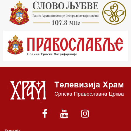
21.03 Гугл пита
22.03 Црквена предавања и трибине
23.00 Питања и одговори
00.03 Гугл пита
01.03 Живе речи - подкаст
03.03 Јутарњи програм
05.00 Врлинослов – Света Гора
06.00 Гугл пита
*најважније вести емитујемо на сваки пун сат