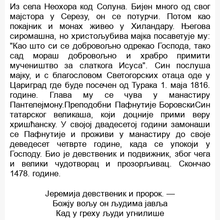
Из села Неохора код Солуна. Бијен много од свог
мајстора у Серезу, он се потурчи. Потом као
покајник и монах живео у Хиландару. Његова
сиромашна, но христољубива мајка посаветује му:
"Као што си се добровољно одрекао Господа, тако
сад мораш добровољно и храбро примити
мучеништво за слаткога Исуса". Син послуша
мајку, и с благословом Светогорских отаца оде у
Цариград где буде посечен од Турака 1. маја 1816.
године. Глава му се чува у манастиру
Пантелејмону.Преподобни Пафнутије БоровскиСин
татарског великаша, који доцније прими веру
хришћанску. У својој двадесетој години замонаши
се Пафнутије и проживи у манастиру до своје
деведесет четврте године, када се упокоји у
Господу. Био је девственик и подвижник, због чега
и велики чудотворац и прозорљивац. Скончао
1478. године.
Јеремија девственик и пророк. —
Божју вољу он људима јавља
Кад у греху људи угнилише