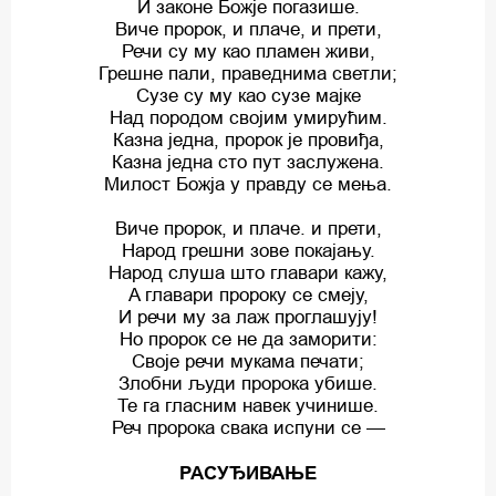
И законе Божје погазише.
Виче пророк, и плаче, и прети,
Речи су му као пламен живи,
Грешне пали, праведнима светли;
Сузе су му као сузе мајке
Над породом својим умирућим.
Казна једна, пророк је провиђа,
Казна једна сто пут заслужена.
Милост Божја у правду сe мења.
Виче пророк, и плаче. и прети,
Народ грешни зове покајању.
Народ слуша што главари кажу,
A главари пророку се смеју,
И речи му за лаж проглашују!
Но пророк се не да заморити:
Своје речи мукама печати;
Злобни људи пророка убише.
Те га гласним навек учинише.
Реч пророка свака испуни се —
РАСУЂИВАЊЕ