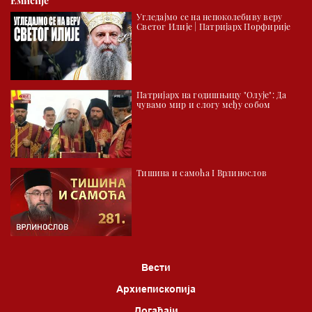
Емисије
Угледајмо се на непоколебиву веру
Светог Илије | Патријарх Порфирије
Патријарх на годишњицу "Олује": Да
чувамо мир и слогу међу собом
Тишина и самоћа I Врлинослов
Вести
Архиепископија
Догађаји