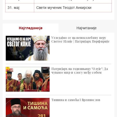
31. мај
Свети мученик Теодот Анкирски
Најгледаније
Најчитаније
Угледајмо се на непоколебиву веру
Светог Илије | Патријарх Порфирије
Патријарх на годишњицу "Олује": Да
чувамо мир и слогу међу собом
Тишина и самоћа I Врлинослов