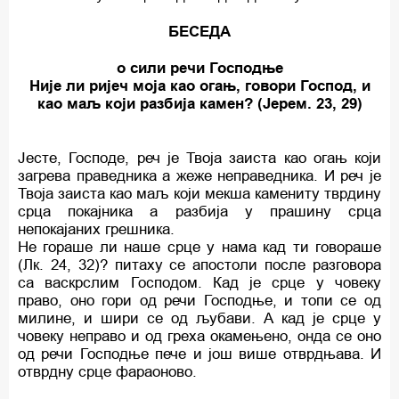
БЕСЕДА
о сили речи Господње
Није ли ријеч моја као огањ, говори Господ, и
као маљ који разбија камен? (Јерем. 23, 29)
Јесте, Господе, реч је Твоја заиста као огањ који
загрева праведника а жеже неправедника. И реч је
Твоја заиста као маљ који мекша камениту тврдину
срца покајника а разбија у прашину срца
непокајаних грешника.
Не гораше ли наше срце у нама кад ти говораше
(Лк. 24, 32)? питаху се апостоли после разговора
са васкрслим Господом. Кад је срце у човеку
право, оно гори од речи Господње, и топи се од
милине, и шири се од љубави. А кад је срце у
човеку неправо и од греха окамењено, онда се оно
од речи Господње пече и још више отврдњава. И
отврдну срце фараоново.