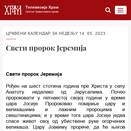
ЦРКВЕНИ КАЛЕНДАР ЗА НЕДЕЉУ 14. 05. 2023.
Свети пророк Јеремија
Свети пророк Јеремија
Рођен на шест стотина година пре Христа у селу
Анатоту недалеко од Јерусалима. Почео
пророковати у петнаестој својој години у време
цара Јосије. Пророковао покајање цару и
великашима и лажним пророцима и
свештеницима; и у време тога цара Јосије једва
спасе живот свој од убиствене руке огорчених
великаша. Цару Јоакиму прорече, да ће његов