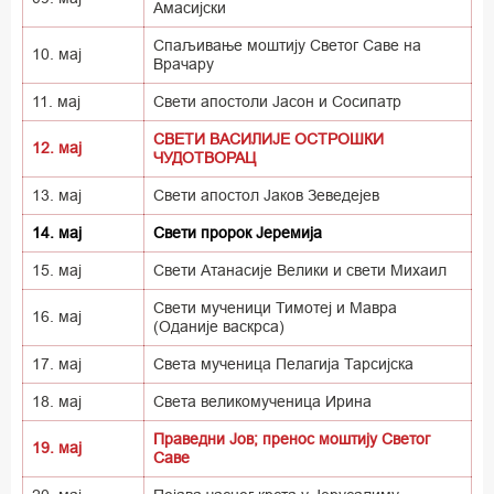
Амасијски
Спаљивање моштију Светог Саве на
10. мај
Врачару
11. мај
Свети апостоли Јасон и Сосипатр
СВЕТИ ВАСИЛИЈЕ ОСТРОШКИ
12. мај
ЧУДОТВОРАЦ
13. мај
Свети апостол Јаков Зеведејев
14. мај
Свети пророк Јеремија
15. мај
Свети Атанасије Велики и свети Михаил
Свети мученици Тимотеј и Мавра
16. мај
(Оданије васкрса)
17. мај
Света мученица Пелагија Тарсијска
18. мај
Света великомученица Ирина
Праведни Јов; пренос моштију Светог
19. мај
Саве