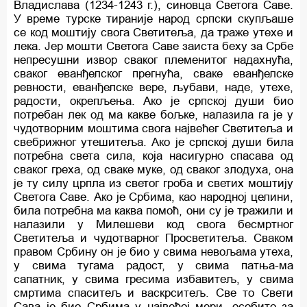
Владислава (1234-1243 г.), синовца Светога Саве.
У време турске тираније народ српски скупљаше
се код моштију свога Светитеља, да траже утехе и
лека. Јер мошти Светога Саве заиста беху за Србе
непресушни извор сваког племенитог надахнућа,
сваког еванђелског прегнућа, сваке еванђелске
ревности, еванђелске вере, љубави, наде, утехе,
радости, окрепљења. Ако је српској души био
потребан лек од ма какве бољке, налазила га је у
чудотворним моштима свога највећег Светитеља и
свебрижног утешитеља. Ако је српској души била
потребна света сила, која насигурно спасава од
сваког греха, од сваке муке, од сваког злодуха, она
је ту силу црпла из светог гроба и светих моштију
Светога Саве. Ако је Србима, као народној целини,
била потребна ма каква помоћ, они су је тражили и
налазили у Милешеви код свога бесмртног
Светитеља и чудотварног Просветитеља. Сваком
правом Србину он је био у свима невољама утеха,
у свима тугама радост, у свима патња-ма
сапатник, у свима гресима избавитељ, у свима
смртима спаситељ и васкрситељ. Све то Свети
Сава је био Србима у највећој мери, особито за