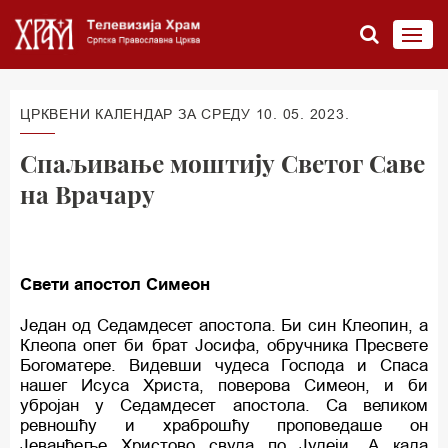
ЦРКВЕНИ КАЛЕНДАР ЗА СРЕДУ 10. 05. 2023.
Спаљивање моштију Светог Саве
на Врачару
Свети апостол Симеон
Један од Седамдесет апостола. Би син Клеопин, а
Клеопа опет би брат Јосифа, обручника Пресвете
Богоматере. Видевши чудеса Господа и Спаса
нашег Исуса Христа, поверова Симеон, и би
убројан у Седамдесет апостола. Са великом
ревношћу и храброшћу проповедаше он
Јеванђеље Христово свуда по Јудеји. А када