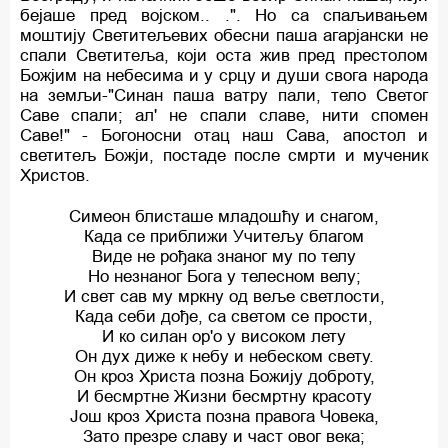
бејаше пред војском.. .". Но са спаљивањем
моштију Светитељевих обесни паша агарјански не
спали Светитеља, који оста жив пред престолом
Божјим на небесима и у срцу и души свога народа
на земљи-"Синан паша ватру пали, тело Светог
Саве спали; ал' не спали славе, нити спомен
Саве!" - Богоносни отац наш Сава, апостол и
светитељ Божји, постаде после смрти и мученик
Христов.
Симеон блисташе младошћу и снaгом,
Када се приближи Учитељу благом
Виде не рођака знаног му по телу
Но незнаног Бога у телесном велу;
И свет сав му мркну од веље светлости,
Када себи дође, са светом се прости,
И ко силан ор'о у високом лету
Он дух диже к небу и небеском свету.
Он кроз Христа позна Божију доброту,
И бесмртне Жизни бесмртну красоту
Још кроз Христа позна правога Човека,
Зато презре славу и част овог века;