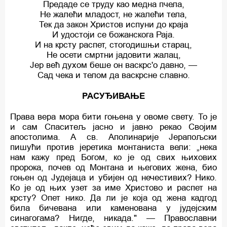
Предаде се труду као медна пчела,
Не жалећи младост, не жалећи тела,
Тек да закон Христов испуни до краја
И удостоји се божанскога Раја.
И на крсту распет, стогодишњи старац,
Не осети смртни јадовити жалац,
Јер већ духом беше он васкрс'о давно, —
Сад чека и телом да васкрсне славно.
РАСУЂИВАЊЕ
Права вера мора бити гоњена у овоме свету. То је
и сам Спаситељ јасно и јавно рекао Својим
апостолима. А св. Аполинарије Јерапољски
пишући против јеретика монтаниста вели: „нека
нам кажу пред Богом, ко је од свих њихових
пророка, почев од Монтана и његових женa, био
гоњен од Јудејаца и убијен од нечестивих? Нико.
Ко је од њих узет за име Христово и распет на
крсту? Опет нико. Да ли је која од жена кадгод
била бичевана или каменована у јудејским
синагогама? Нигде, никада." — Православни