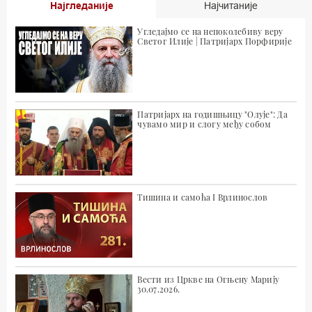
Најгледаније
Најчитаније
Угледајмо се на непоколебиву веру
Светог Илије | Патријарх Порфирије
Патријарх на годишњицу "Олује": Да
чувамо мир и слогу међу собом
Тишина и самоћа I Врлинослов
Вести из Цркве на Огњену Марију
30.07.2026.