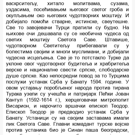
васкрситељу, хитало молитвама, сузама,
уздасима, посећивањем његовог светог гроба и
окупљањем око његових чудотворних моштију. И
добијало помоћи стварне, истинске, свеутешне.
Све то завојевачи Турци пратили су будно. На
њихове очи дешавала су се необична чудеса од
светих моштију Светога Саве. Штавише,
чудотворном Светитељу прибегавали су у
болестима својим и многи муслимани, и добијали
чудесна исцељења. Све је то потстакло Турке да
уклоне овог чудотворног будитеља и храбритеља
верске и националне свести српске, слободарске
душе српске. Као непосредни повод за то Турцима
послужи устанак Срба у Банату 1594. године. У
овом устајању поробљеног народа против тирана
Турака узели су учешћа и патријарх Пећки Јован
Кантул (1592-1614 г.), херцеговачки митрополит
Висарион, и нарочито вршачки епископ Теодор.
Епископ Теодор је предводио устанак Срба у
Банату. Устаници су на својим заставама имали
лик Светога Саве. Главни комадант турске војске
против устаника био је Синан паша београдски,