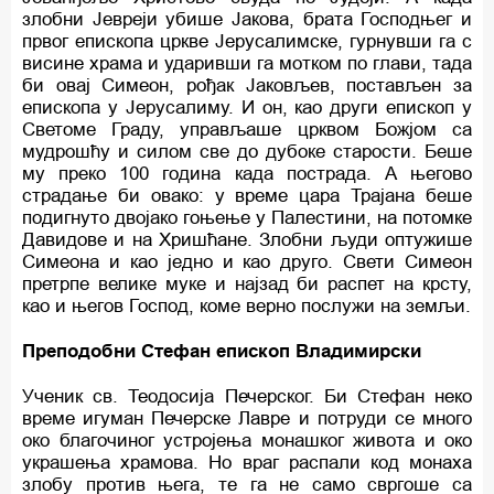
злобни Јевреји убише Јакова, брата Господњег и
првог епископа цркве Јерусалимске, гурнувши га с
висине храма и ударивши га мотком по глави, тада
би овај Симеон, рођак Јаковљев, постављен за
епископа у Јерусалиму. И он, као други епископ у
Светоме Граду, управљаше црквом Божјом са
мудрошћу и силом све до дубоке старости. Беше
му преко 100 година када пострада. А његово
страдање би овако: у време цара Трајана беше
подигнуто двојако гоњење у Палестини, на потомке
Давидове и на Хришћане. Злобни људи оптужише
Симеона и као једно и као друго. Свети Симеон
претрпе велике муке и најзад би распет на крсту,
као и његов Господ, коме верно послужи на земљи.
Преподобни Стефан епископ Владимирски
Ученик св. Теодосија Печерског. Би Стефан неко
време игуман Печерске Лавре и потруди се много
око благочиног устројења монашког живота и око
украшења храмова. Но враг распали код монаха
злобу против њега, те га не само свргоше са