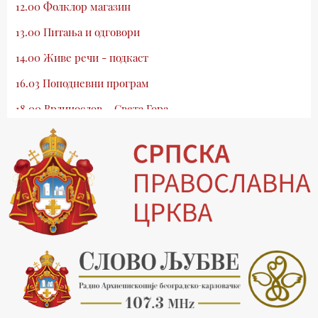
12.00 Фолклор магазин
13.00 Питања и одговори
14.00 Живе речи - подкаст
16.03 Поподневни програм
18.00 Врлинослов – Света Гора
19.03 Атлас памћења
19.30 Вечерње молитве
20.00 Вести из Цркве
20.15 Реч архијереја
20.30 Млади у Цркви
21.03 Гугл пита
22.03 Црквена предавања и трибине
23.00 Питања и одговори