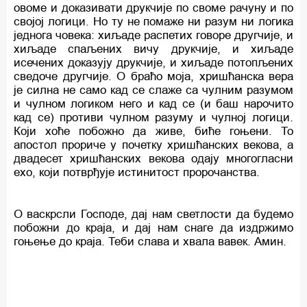
овоме и доказивати друкчије по своме рачуну и по
својој логици. Но ту не помаже ни разум ни логика
једнога човека: хиљаде распетих говоре другчије, и
хиљаде спаљених вичу друкчије, и хиљаде
исечених доказују друкчије, и хиљаде потопљених
сведоче другчије. О браћо моја, хришћанска вера
је силна не само кад се слаже са чулним разумом
и чулном логиком него и кад се (и баш нарочито
кад се) противи чулном разуму и чулној логици.
Који хоће побожно да живе, биће гоњени. То
апостол прориче у почетку хришћанских векова, а
двадесет хришћанских векова одају многогласни
ехо, који потврђује истинитост пророчанства.
О васкрсли Господе, дај нам светлости да будемо
побожни до краја, и дај нам снаге да издржимо
гоњење до краја. Теби слава и хвала вавек. Амин.