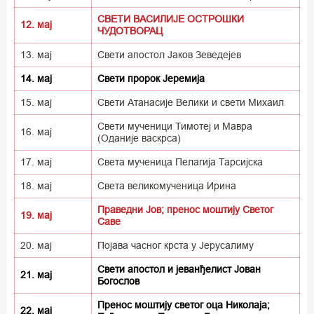
СВЕТИ ВАСИЛИЈЕ ОСТРОШКИ
12. мај
ЧУДОТВОРАЦ
13. мај
Свети апостол Јаков Зеведејев
14. мај
Свети пророк Јеремија
15. мај
Свети Атанасије Велики и свети Михаил
Свети мученици Тимотеј и Мавра
16. мај
(Оданије васкрса)
17. мај
Света мученица Пелагија Тарсијска
18. мај
Света великомученица Ирина
Праведни Јов; пренос моштију Светог
19. мај
Саве
20. мај
Појава часног крста у Јерусалиму
Свети апостол и јеванђелист Јован
21. мај
Богослов
Пренос моштију светог оца Николаја;
22. мај