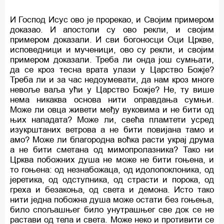
И Господ Исус ово је прорекао, и Својим примером
доказао. И апостоли су ово рекли, и својим
примером доказали. И сви богоносци Оци Цркве,
исповедници и мученици, ово су рекли, и својим
примером доказали. Треба ли онда још сумњати,
да се кроз тесна врата улази у Царство Божје?
Треба ли и за час недоумевати, да нам кроз многе
невоље ваља ући у Царство Божје? Не, ту више
нема никаква основа нити оправдања сумњи.
Може ли овца живети међу вуковима и не бити од
њих нападата? Може ли, свећа пламтети усред
изукрштаних ветрова а не бити повијана тамо и
амо? Може ли благородна воћка расти украј друма
а не бити сметана од мимопролазника? Тако ни
Црква побожних душа не може не бити гоњена, и
то гоњена: од незнабожаца, од идолопоклоника, од
јеретика, од одступника, од страсти и порока, од
греха и безакоња, од света и демона. Исто тако
нити једна побожна душа може остати без гоњења,
било спољашњег било унутрашњег све док се не
растави од тела и света. Може неко и противити се