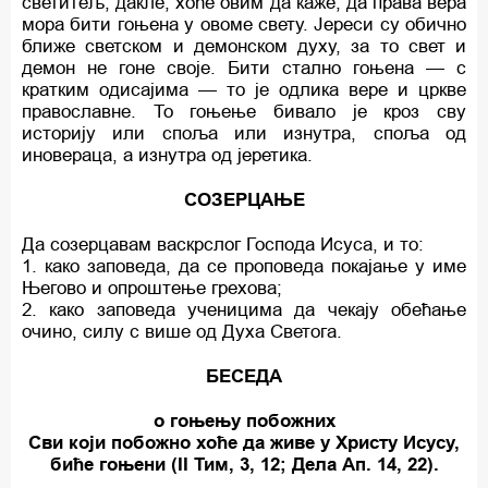
светитељ, дакле, хоће овим да каже, да права вера
мора бити гоњена у овоме свету. Јереси су обично
ближе светском и демонском духу, за то свет и
демон не гоне своје. Бити стално гоњена — с
кратким одисајима — то је одлика вере и цркве
православне. То гоњење бивало је кроз сву
историју или споља или изнутра, споља од
иновераца, а изнутра од јеретика.
СОЗЕРЦАЊЕ
Да созерцавам васкрслог Господа Исуса, и то:
1. како заповеда, да се проповеда покајање у име
Његово и опроштење грехова;
2. како заповеда ученицима да чекају обећање
очино, силу с више од Духа Светога.
БЕСЕДА
о гоњењу побожних
Сви који побожно хоће да живе у Христу Исусу,
биће гоњени (II Тим, 3, 12; Дела Ап. 14, 22).