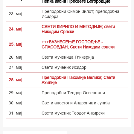
Пећка икона Пресвете Богородцие
Преподобни Симон Зилот; преподобна
23. мај
Исидора
СВЕТИ КИРИЛО И МЕТОДИЈЕ; свети
24. мај
Никодим Српски
+++ВАЗНЕСЕЊЕ ГОСПОДЊЕ -
25. мај
СПАСОВДАН; Свети Никодим српски
26. мај
Света мученица Гликерија
27. мај
Свети мученик Исидор
Преподобни Пахомије Велики; Свети
28. мај
Ахилије
29. мај
Преподобни Теодор Освештани
30. мај
Свети апостоли Андроник и Јунија
31. мај
Свети мученик Теодот Анкирски