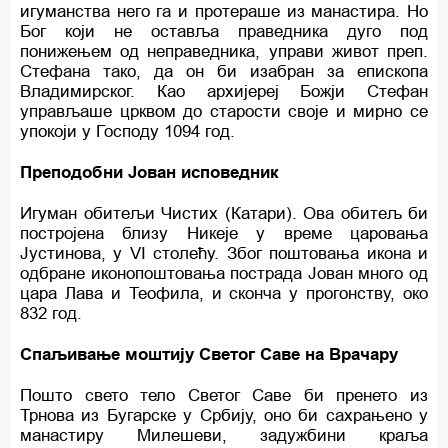
игуманства него га и протераше из манастира. Но
Бог који не оставља праведника дуго под
понижењем од неправедника, управи живот преп.
Стефана тако, да он би изабран за епископа
Владимирског. Као архијереј Божји Стефан
управљаше црквом до старости своје и мирно се
упокоји у Господу 1094 год.
Преподобни Јован исповедник
Игуман обитељи Чистих (Катари). Ова обитељ би
постројена близу Никеје у време царовања
Јустинова, у VI столећу. Због поштовања икона и
одбране иконопоштовања пострада Јован много од
цара Лава и Теофила, и сконча у прогонству, око
832 год.
Спаљивање моштију Светог Саве на Врачару
Пошто свето тело Светог Саве би пренето из
Трнова из Бугарске у Србију, оно би сахрањено у
манастиру Милешеви, задужбини краља