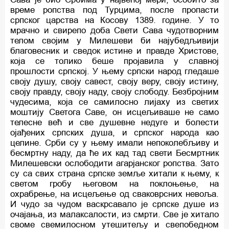
време ропства под Турцима, после пропасти
српског царства на Косову 1389. године. У то
мрачно и свирепо доба Свети Сава чудотворним
телом својим у Милешеви би најубедљивији
благовесник и сведок истине и правде Христове,
која се толико беше пројавила у славној
прошлости српској. У њему српски народ гледаше
своју душу, своју савест, своју веру, своју истину,
своју правду, своју наду, своју слободу. Безбројним
чудесима, која се самилосно лијаху из светих
моштију Светога Саве, он исцељиваше не само
телесне већ и све душевне недуге и болести
ојађених српских душа, и српског народа као
целине. Срби су у њему имали непоколебљиву и
бесмртну наду, да ће их кад тад свети Бесмртник
Милешевски ослободити агарјанског ропства. Зато
су са свих страна српске земље хитали к њему, к
светом гробу његовом на поклоњење, на
охрабрење, на исцељење од сваковрсних невоља.
И чудо за чудом васкрсавало је српске душе из
очајања, из малаксалости, из смрти. Све је хитало
своме свемилосном утешитељу и свепобедном