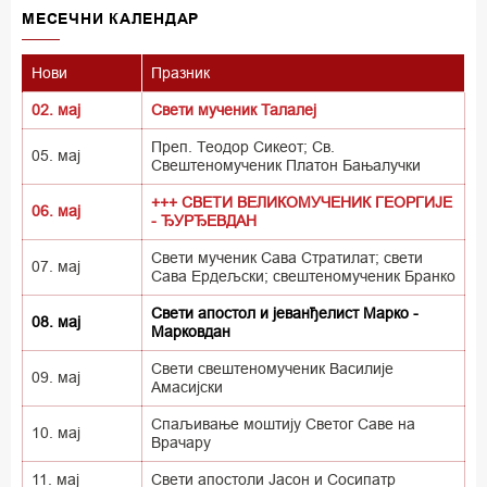
MECEЧНИ КАЛЕНДАР
Нови
Празник
02. мај
Свети мученик Талалеј
Преп. Теодор Сикеот; Св.
05. мај
Свештеномученик Платон Бањалучки
+++ СВЕТИ ВЕЛИКОМУЧЕНИК ГЕОРГИЈЕ
06. мај
- ЂУРЂЕВДАН
Свети мученик Сава Стратилат; свети
07. мај
Сава Ердељски; свештеномученик Бранко
Свети апостол и јеванђелист Марко -
08. мај
Марковдан
Свети свештеномученик Василије
09. мај
Амасијски
Спаљивање моштију Светог Саве на
10. мај
Врачару
11. мај
Свети апостоли Јасон и Сосипатр