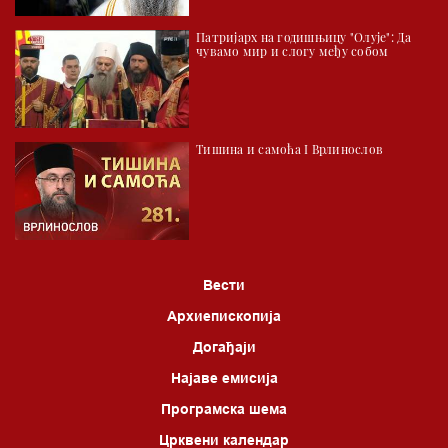
Патријарх на годишњицу "Олује": Да
чувамо мир и слогу међу собом
Тишина и самоћа I Врлинослов
Вести
Архиепископија
Догађаји
Најаве емисија
Програмска шема
Црквени календар