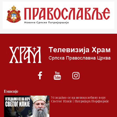
00.03 Гугл пита
01.03 Живе речи - подкаст
03.03 Јутарњи програм
05.00 Врлинослов – Света Гора
06.00 Гугл пита
*најважније вести емитујемо на сваки пун сат
Емисије
Угледајмо се на непоколебиву веру
Светог Илије | Патријарх Порфирије