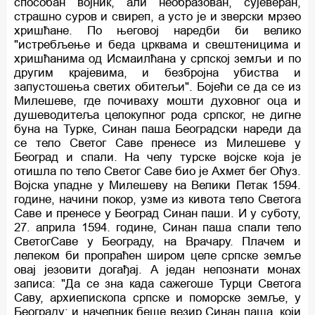
способан војник, али необразован, сујеверан,
страшно суров и свиреп, а усто је и зверски мрзео
хришћане. По његовој наредби би велико
"истребљење и беда црквама и свештеницима и
хришћанима од Исмаилћана у српској земљи и по
другим крајевима, и безбројна убиства и
запустошења светих обитељи". Бојећи се да се из
Милешеве, где почиваху мошти духовног оца и
душеводитеља целокупног рода српског, не дигне
буна на Турке, Синан паша Београдски нареди да
се тело Светог Саве пренесе из Милешеве у
Београд и спали. На челу турске војске која је
отишла по тело Светог Саве био је Ахмет бег Оћуз.
Војска упадне у Милешеву на Велики Петак 1594.
године, начини покор, узме из кивота тело Светога
Саве и пренесе у Београд Синан паши. И у суботу,
27. априла 1594. године, Синан паша спали тело
СветогСаве у Београду, на Врачару. Плачем и
лелеком би пропраћен широм целе српске земље
овај језовити догађај. А један непознати монах
записа: "Да се зна када сажегоше Турци Светога
Саву, архиепископа српске и поморске земље, у
Београду; и начелник беше везир Синан паша, који