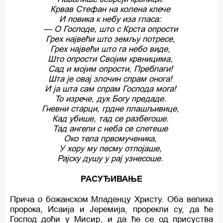
Крвав Стефан на колена клече
И повика к небу иза гласа:
— O Господе, што c Крста опрости
Грех највећи што земљу потресе,
Грех највећи што га небо виде,
Што опрости Својим крвницима,
Сад и мојим опрости, Преблаги!
Шта је овај злочин спрам онога!
И ја шта сам спрам Господа мога!
To изрече, дух Богу предаде.
Гневни старци, грдне плашљивице,
Кад убише, тад се разбегоше.
Тад ангели c неба се слетеше
Око тела првомученика,
У хору му песму отпојаше,
Рајску душу у рaj узнесоше.
РАСУЂИВАЊЕ
Прича o божанском Младенцу Христу. Оба велика
пророка, Исаија и Јеремија, прорекли су, да ће
Господ доћи у Мисир, и да ће се од присуства