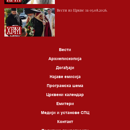
04.00 Врлинослов
Вести из Цркве за 03.08.2026.
05.00 Питања и одговори
06.00 Црквена предавања и трибине
*најважније вести емитујемо на сваки пун сат
Вести
Архиепископија
Догађаји
Најаве емисија
Програмска шема
Црквени календар
Емитери
Медији и установе СПЦ
Контакт