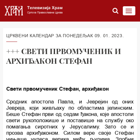
ЦРКВЕНИ КАЛЕНДАР ЗА ПОНЕДЕЉАК 09. 01. 2023.
+++ СВЕТИ ПРВОМУЧЕНИК И
АРХИЂАКОН СТЕФАН
Свети првомученик Стефан, архиђакон
Сродник апостола Павла, и Јеврејин од оних
Јевреја, који живљаху по областима јелинским.
Беше Стефан први од седам ђакона, које апостоли
свети рукоположише и поставише на службу око
помагања сиротних у Јерусалиму. Зато се и
прозва архиђаконом. Силом вере своје Стефан
чињаше чудеса велика међу људима. Злобни