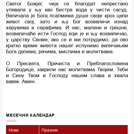
Светог Божјег, чија се благодат непрестано
улевала у њу као бистра вода у чисти сасуд.
Величала је Бога псалмима душе своје кроз цели
живот свој, зато и њу Бог возвеличи изнад
херувима и серафима. И нас, малене и грешне,
возвеличаће исти Господ који је и њу возвеличао,
у царству Своме, ако се и ми потрудимо, да ово
кратко време живота нашег испунимо величањем
Бога делима, речима, мислима и молитвама.
О Пресвета, Пречиста и Преблагословена
Богородице, закрили нас молитвама Твојим. Теби
и Сину Твом и Господу нашем слава и хвала
вавек. Амин.
MECEЧНИ КАЛЕНДАР
Нови
Празник