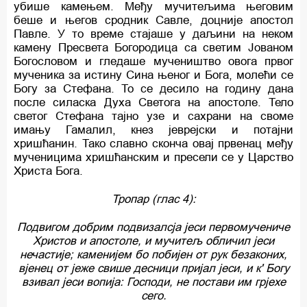
убише камењем. Међу мучитељима његовим
беше и његов сродник Савле, доцније апостол
Павле. У то време стајаше у даљини на неком
камену Пресвета Богородица са светим Јованом
Богословом и гледаше мучеништво овога првог
мученика за истину Сина њеног и Бога, молећи се
Богу за Стефана. То се десило на годину дана
после силаска Духа Светога на апостоле. Тело
светог Стефана тајно узе и сахрани на своме
имању Гамалил, кнез јеврејски и потајни
хришћанин. Тако славно сконча овај првенац међу
мученицима хришћанским и пресели се у Царство
Христа Бога.
Тропар (глас 4):
Подвигом добрим подвизалсја јеси первомучениче
Христов и апостоле, и мучитељ обличил јеси
нечастије; каменијем бо побијен от рук безаконих,
вјенец от јеже свише десници пријал јеси, и к' Богу
взивал јеси вопија: Господи, не постави им грјехе
сего.