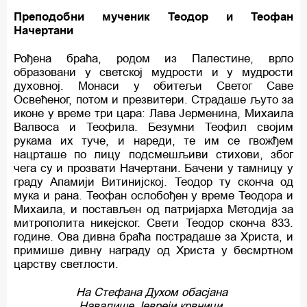
Преподобни мученик Теодор и Теофан
Начертани
Рођена браћа, родом из Палестине, врло
образовани у светској мудрости и у мудрости
духовној. Монаси у обитељи Светог Саве
Освећеног, потом и презвитери. Страдаше љуто за
иконе у време три цара: Лава Јерменина, Михаила
Валвоса и Теофила. Безумни Теофил својим
рукама их туче, и нареди, те им се гвожђем
нацрташе по лицу подсмешљиви стихови, због
чега су и прозвати Начертани. Бачени у тамницу у
граду Апамији Витинијској. Теодор ту сконча од
мука и рана. Теофан ослобођен у време Теодора и
Михаила, и постављен од патријарха Методија за
митрополита никејског. Свети Теодор сконча 833.
године. Ова дивна браћа пострадаше за Христа, и
примише дивну награду од Христа у бесмртном
царству светлости.
Ha Стефана Духом обасјана
Навалише Јевреји крвници.