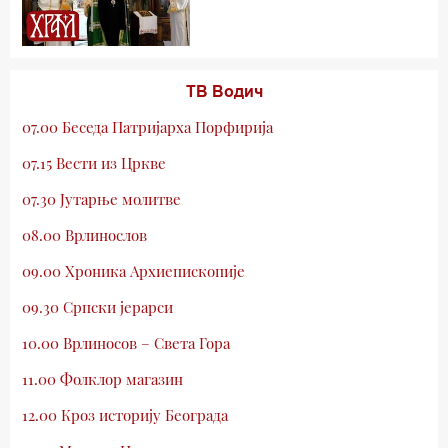
ТВ Водич
07.00 Беседа Патријарха Порфирија
07.15 Вести из Цркве
07.30 Јутарње молитве
08.00 Врлинослов
09.00 Хроника Архиепископије
09.30 Српски јерарси
10.00 Врлиносов – Света Гора
11.00 Фолклор магазин
12.00 Кроз историју Београда