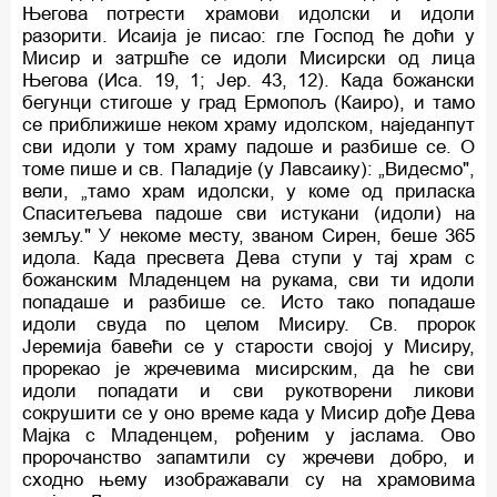
Његова потрести храмови идолски и идоли
разорити. Исаија је писао: гле Господ ће доћи у
Мисир и затршће се идоли Мисирски од лица
Његова (Иса. 19, 1; Јер. 43, 12). Када божански
бегунци стигоше у град Ермопољ (Каиро), и тамо
се приближише неком храму идолском, наједанпут
сви идоли у том храму падоше и разбише сe. O
томе пише и св. Паладије (у Лавсаику): „Видесмо",
вели, „тамо храм идолски, у коме од приласка
Спаситељева падоше сви истукани (идоли) на
земљу." У некоме месту, званом Сирен, беше 365
идола. Када пресвета Дева ступи у тај храм c
божанским Младенцем на рукама, сви ти идоли
попадаше и разбише се. Исто тако попадаше
идоли свуда по целом Мисиру. Св. пророк
Јеремија бавећи се у старости својој у Мисиру,
прорекао је жречевима мисирским, да he сви
идоли попадати и сви рукотворени ликови
сокрушити се у оно време када у Мисир дође Дева
Мајка c Младенцем, рођеним у јаслама. Ово
пророчанство запамтили су жречеви добро, и
сходно њему изображавали су на храмовима