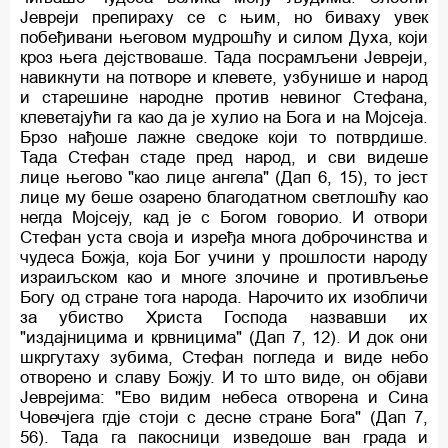
Јевреји препираху се с њим, но биваху увек
побеђивани његовом мудрошћу и силом Духа, који
кроз њега дејствоваше. Тада посрамљени Јевреји,
навикнути на потворе и клевете, узбунише и народ
и старешине народне против невиног Стефана,
клеветајући га као да је хулио на Бога и на Мојсеја.
Брзо нађоше лажне сведоке који то потврдише.
Тада Стефан стаде пред народ, и сви видеше
лице његово "као лице ангела" (Дап 6, 15), то јест
лице му беше озарено благодатном светлошћу као
негда Мојсеју, кад је с Богом говорио. И отвори
Стефан уста своја и изређа многа доброчинства и
чудеса Божја, која Бог учини у прошлости народу
израиљском као и многе злочине и противљење
Богу од стране тога народа. Нарочито их изобличи
за убиство Христа Господа назвавши их
"издајницима и крвницима" (Дап 7, 12). И док они
шкргутаху зубима, Стефан погледа и виде небо
отворено и славу Божју. И то што виде, он објави
Јеврејима: "Ево видим небеса отворена и Сина
Човечјега гдје стоји с десне стране Бога" (Дап 7,
56). Тада га пакосници изведоше ван града и