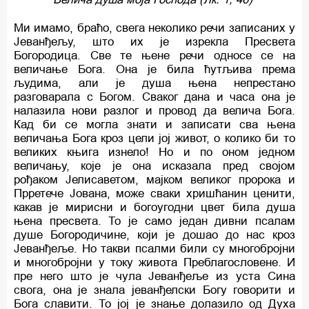
Ми имамо, браћо, свега неколико речи записаних у
Јеванђељу, што их је изрекла Пресвета
Богородица. Све те њене речи односе се на
величање Бога. Она је била ћутљива према
људима, али је душа њена непрестано
разговарала с Богом. Сваког дана и часа она је
налазила нови разлог и провод да велича Бога.
Кад би се могла знати и записати сва њена
величања Бога кроз цели јој живот, о колико би то
великих књига изнело! Но и по оном једном
величању, које је она исказала пред својом
рођаком Јелисаветом, мајком великог пророка и
Прретече Јована, може сваки хришћанин ценити,
какав је мирисни и богоугодни цвет била душа
њена пресвета. То је само један дивни псалам
душе Богородичине, који је дошао до нас кроз
Јеванђеље. Но такви псалми били су многобројни
и многобројни у току живота Преблагословене. И
пре него што је чула Јеванђеље из уста Сина
свога, она је знала јеванђелски Богу говорити и
Бога славити. То јој је знање долазило од Духа