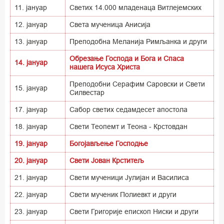
11. јануар
Светих 14.000 младенаца Витлејемских
12. јануар
Света мученица Анисија
13. јануар
Преподобна Меланија Римљанка и други
Обрезање Господа и Бога и Спаса
14. јануар
нашега Исуса Христа
Преподобни Серафим Саровски и Свети
15. јануар
Силвестар
17. јануар
Сабор светих седамдесет апостола
18. јануар
Свети Теопемт и Теона - Крстовдан
19. јануар
Богојављење Господње
20. јануар
Свети Јован Крститељ
21. јануар
Свети мученици Јулијан и Василиса
22. јануар
Свети мученик Полиевкт и други
23. јануар
Свети Григорије епископ Ниски и други