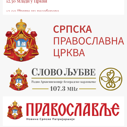
12.30 Млади у Цркви
13.00 Приче из незаборава
13.30 Храм културе
14.00 Питања и одговори
15.03 Беседа Патријарха Порфирија
15.15 Молитве
15.30 Манастири на Косову и Метохији
16.03 Српска историјска читанка
16.30 Тврђаве Дунава
17.03 Бит – емисија Ненада Гугла
17.30 Приче из незаборава
18.03 Врлинослов
19.03 Фолклор магазин