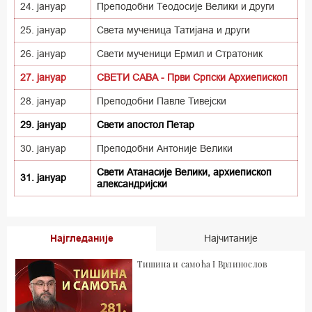
24. јануар
Преподобни Теодосије Велики и други
25. јануар
Света мученица Татијана и други
26. јануар
Свети мученици Ермил и Стратоник
27. јануар
СВЕТИ САВА - Први Српски Архиепископ
28. јануар
Преподобни Павле Тивејски
29. јануар
Свети апостол Петар
30. јануар
Преподобни Антоније Велики
Свети Атанасије Велики, архиепископ
31. јануар
александријски
Најгледаније
Најчитаније
Тишина и самоћа I Врлинослов