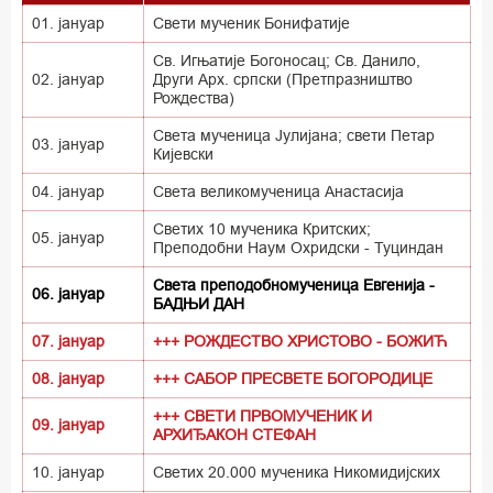
01. јануар
Свети мученик Бонифатије
Св. Игњатије Богоносац; Св. Данило,
02. јануар
Други Арх. српски (Претпразништво
Рождества)
Света мученица Јулијана; свети Петар
03. јануар
Кијевски
04. јануар
Света великомученица Анастасија
Светих 10 мученика Критских;
05. јануар
Преподобни Наум Охридски - Туциндан
Света преподобномученица Евгенија -
06. јануар
БАДЊИ ДАН
07. јануар
+++ РОЖДЕСТВО ХРИСТОВО - БОЖИЋ
08. јануар
+++ САБОР ПРЕСВЕТЕ БОГОРОДИЦЕ
+++ СВЕТИ ПРВОМУЧЕНИК И
09. јануар
АРХИЂАКОН СТЕФАН
10. јануар
Светих 20.000 мученика Никомидијских