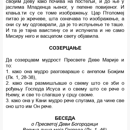
својим Деву како почива на постељи, и до ње у
јаслима Младенца њеног, у пелене повијеног. И
клања.ти су се томе изображењу. Цар Птоломеј
питао је жречеве, шта означава то изображење, a
они су му одговарали, да је то испуњење те таше.
И та је тајна ваистину се и испунила и не само
Мисиру него и васцелом свету објавила.
СОЗЕРЦАЊЕ
Да созерцавм мудрост Пресвете Деве Марије и
то:
1. како она мудро разговараше c ангелом Божјим
(Лк. 1, 28-38),
2. како она размишљаше o свему што се зби o
рођењу Господа Исуса и o свему што се рече o
Њему, и све то слагаше у срцу своме.
3. како она у Кани мудро рече слугама, да чине све
оно што им Он рече.
БЕСЕДА
о Пресветој Деви Богородици
Велича душа моја Господа (Лк. 1, 46)