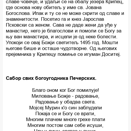
славе човечје, и удаљи се на обалу језера Крипец,
где основа нову обитељ у име св. Јована
Богослова. Ипак и ту се не може скрити од славе и
знаменитости. Посетио га и кнез Јарослав
Псковски са женом. Сава не даде жени да уђе у
манастир, него је благослови и помоли се Богу за
њу ван манастира, и исцели је од неке болести.
Упокоји се овај Божји светитељ 1495 год. Мошти
његове бише и осташе чудотворне. Од његових
прејемника у Крипецу помиње се игуман Доситеј.
Сабор свих богоугодника Печерских.
Благо оном ког Бог помилује!
Миловање Божје - радовање,
Радовање у обадва света.
Мојсеј Мурин к'о син заблудели
Покаја се и Богу се врати,
Многим плачем многе грехе плати
Многим постом сам себе исуши,