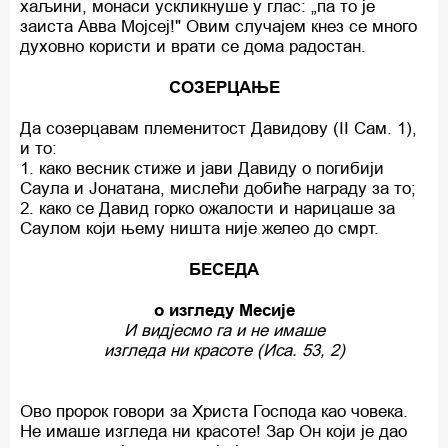
хаљини, монаси ускликнуше у глас: „па то је
заиста Авва Мојсеј!" Овим случајем кнез се много
духовно користи и врати се дома радостан.
СОЗЕРЦАЊЕ
Да созерцавам племенитост Давидову (II Сам. 1),
и то:
1. како весник стиже и јави Давиду о погибији
Саула и Јонатана, мислећи добиће награду за то;
2. како се Давид горко ожалости и нарицаше за
Саулом који њему ништа није желео до смрт.
БЕСЕДА
о изгледу Месије
И видјесмо га и не имаше
изгледа ни красоте (Иса. 53, 2)
Ово пророк говори за Христа Господа као човека.
Не имаше изгледа ни красоте! Зар Он који је дао