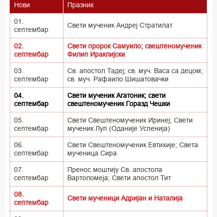
Нови
Празник
01.
Свети мученик Андреј Стратилат
септембар
02.
Свети пророк Самуило; свештеномученик
септембар
Филип Ираклијски
03.
Св. апостол Тадеј; св. муч. Васа са децом;
септембар
св. муч. Рафаило Шишатовачки
04.
Свети мученик Агатоник; свети
септембар
свештеномученик Горазд Чешки
05.
Свети Свештеномученик Иринеј; Свети
септембар
мученик Луп (Оданије Успенија)
06.
Свети Свештеномученик Евтихије; Света
септембар
мученица Сира
07.
Пренос моштију Св. апостола
септембар
Вартоломеја; Свети апостол Тит
08.
Свети мученици Адријан и Наталија
септембар