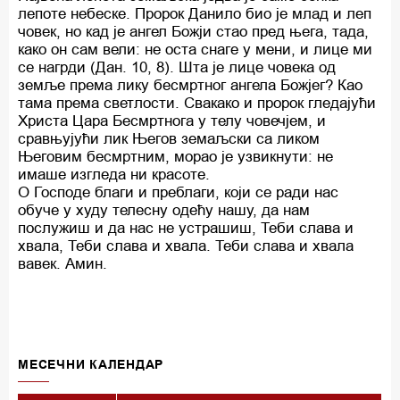
лепоте небеске. Пророк Данило био је млад и леп
човек, но кад је ангел Божји стао пред њега, тада,
како он сам вели: не оста снаге у мени, и лице ми
се нагрди (Дан. 10, 8). Шта је лице човека од
земље према лику бесмртног ангела Божјег? Као
тама према светлости. Свакако и пророк гледајући
Христа Цара Бесмртнога у телу човечјем, и
сравњујући лик Његов земаљски са ликом
Његовим бесмртним, морао је узвикнути: не
имаше изгледа ни красоте.
О Господе благи и преблаги, који се ради нас
обуче у худу телесну одећу нашу, да нам
послужиш и да нас не устрашиш, Теби слава и
хвала, Теби слава и хвала. Теби слава и хвала
вавек. Амин.
MECEЧНИ КАЛЕНДАР