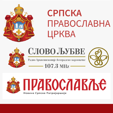
15.30 Млади у Цркви
16.03 Српски јерарси
16.30 Хроника Архиепископије
17.03 Фолклор магазин
17.30 Тврђаве Дунава
18.03 Кроз историју Београда
18.30 Врлинослов
19.40 Вечерње молитве
20.00 Вести из Цркве
20.15 Реч Архијереја
20.30 Час историје
22.03 Врлинослов – Света Гора