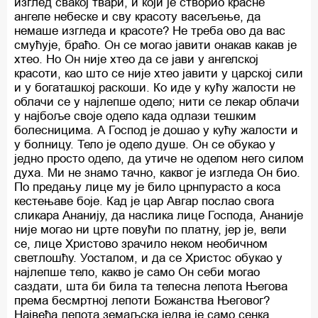
изглед свакој твари, и који је створио красне
ангеле небеске и сву красоту васељење, да
немаше изгледа и красоте? Не треба ово да вас
смућује, браћо. Он се могао јавити онакав какав је
хтео. Но Он није хтео да се јави у ангелској
красоти, као што се није хтео јавити у царској сили
и у богаташкој раскоши. Ко иде у кућу жалости не
облачи се у најлепше одело; нити се лекар облачи
у најбоље своје одело када одлази тешким
болесницима. А Господ је дошао у кућу жалости и
у болницу. Тело је одело душе. Он се обукао у
једно просто одело, да утиче не оделом него силом
духа. Ми не знамо тачно, каквог је изгледа Он био.
По предању лице му је било црнпурасто а коса
кестењаве боје. Кад је цар Авгар послао свога
сликара Ананију, да наслика лице Господа, Ананије
није могао ни црте повући по платну, јер је, вели
се, лице Христово зрачило неком необичном
светлошћу. Уосталом, и да се Христос обукао у
најлепше тело, какво је само Он себи могао
саздати, шта би била та телесна лепота Његова
према бесмртној лепоти Божанства Његовог?
Највећа лепота земаљска једва је само сенка