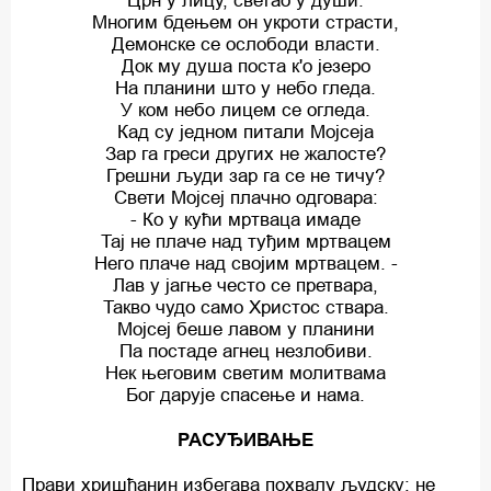
Црн у лицу, светао у души.
Многим бдењем он укроти страсти,
Демонске се ослободи власти.
Док му душа поста к'о језеро
На планини што у небо гледа.
У ком небо лицем се огледа.
Кад су једном питали Мојсеја
Зар га греси других не жалосте?
Грешни људи зар га се не тичу?
Свети Мојсеј плачно одговара:
- Ко у кући мртваца имаде
Тај не плаче над туђим мртвацем
Него плаче над својим мртвацем. -
Лав у јагње често се претвара,
Такво чудо само Христос ствара.
Мојсеј беше лавом у планини
Па постаде агнец незлобиви.
Нек његовим светим молитвама
Бог дарује спасење и нама.
РАСУЂИВАЊЕ
Прави хришћанин избегава похвалу људску; не