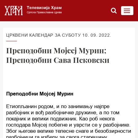
ЦРКВЕНИ КАЛЕНДАР ЗА СУБОТУ 10. 09. 2022.
Преподобни Мојсеј Мурин;
Преподобни Сава Псковски
Преподобни Мојсеј Мурин
Етиопљанин родом, и по занимању најпре
разбојник и вођ разбојничке дружине, а по том
покајник и велики подвижник. Као роб некога
господара Мојсеј побегне и уврсти се у разбојнике.
Због његове велике телесне снаге и безобзирности
разбојници га изберу за свога старешину.