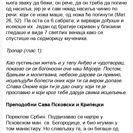
њега зваху да бежи, он рече, да он треба да погине
од насиља, јер је и сам некад насиља чинио по
речи: који се ножа маше, од ножа ће погинути (Мат.
26, 52). Па оста са 6 сабрата; и варвари дођоше и
исекоше их. Један од братије скривен у близини
гледаше и виде 7 светлих венаца како се
спустише на седморицу мученика.
Тропар (глас 1):
Као пустињски житељ и у телу Анђео и чудотворац,
показао си се богоносни оче наш Мојсеје. Постом,
бдењем и молитвама, небеске дарове си примио,
исцељујући болести оних који ти са вером долазе.
Слава Ономе који ти је дао снагу, који те је
прославио и који кроз тебе дарује свима исцељење.
Преподобни Сава Псковски и Крипецки
Пореклом Србин. Подвизавао се најпре у
Псковском ман. св. Богородице, и био игуман у
том манастиру. Но слављаху га, а он бегаше од