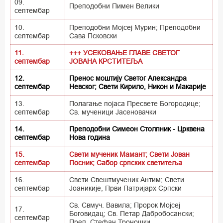
09.
Преподобни Пимен Велики
септембар
10.
Преподобни Мојсеј Мурин; Преподобни
септембар
Сава Псковски
11.
+++ УСЕКОВАЊЕ ГЛАВЕ СВЕТОГ
септембар
ЈОВАНА КРСТИТЕЉА
12.
Пренос моштију Светог Александра
септембар
Невског; Свети Кирило, Никон и Макарије
13.
Полагање појаса Пресвете Богородице;
септембар
Св. мученици Јасеновачки
14.
Преподобни Симеон Столпник - Црквена
септембар
Нова година
15.
Свети мученик Мамант; Свети Јован
септембар
Посник; Сабор српских светитеља
16.
Свети Свештмученик Антим; Свети
септембар
Јоаникије, Први Патријарх Српски
Св. Свмуч. Вавила; Пророк Мојсеј
17.
Боговидац; Св. Петар Дабробосански;
септембар
Преп. Стефан Троношки