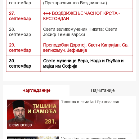
септембар
(Претпразништво Воздвижења)
27.
+++ ВОЗДВИЖЕЊЕ ЧАСНОГ КРСТА -
септембар
КРСТОВДАН
28.
Свети великомученик Никита; Свети
септембар
Јосиф Темишварски
29.
Преподобни Доротеј; Свети Кипријан; Св.
септембар
великомуч. Јефимија
30.
Свете мученице Вера, Нада и Љубав и
септембар
мајка им Софија
Најгледаније
Најчитаније
Тишина и самоћа I Врлинослов
Угледајмо се на непоколебиву веру