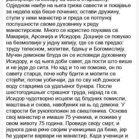
Одједном наиђе на њега грижа савести и покајање
за недела која беше починио; остави дружину,
ступи у неки манастир и преда се потпуној
послушности своме духовнику к реду
манастирском. Много се користио поукама св.
Макарија, Арсенија и Исидора. Доцније се повукао
на безмолвије у једну келију, где се сав предао:
труду телесном, молитви, бдењу и Богомислију.
Мучен демоном блуда он се исповеди духовнику
Исидору, и од њега доби савет, да пости што више
и не једе до сита. Но кад и то не поможе, он по
савету старца, поче ноћу бдити и молити се
стојећи; потом уобичаји, да по сву ноћ доноси
воду старцима са удаљеног бунара. После
шестогодишњег страшног труда, најзад га св.
Исидор чудотворно исцели од блудних помисли,
маштања и снова, навођених на њ од демона. У
старости би рукоположен за свештеника. Основа
свој манастир и имаше 75 ученика, и поживе у
овом животу 75 година. Провиде своју смрт, и
једнога дана рече својим ученицима да беже, јер
ће ударити варвари на манастир. Када ученици и