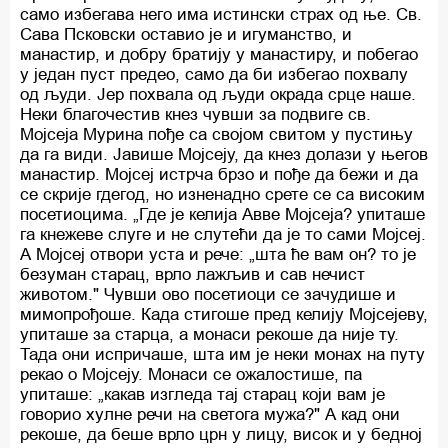
само избегава него има истински страх од ње. Св.
Сава Псковски оставио је и игуманство, и
манастир, и добру братију у манастиру, и побегао
у један пуст предео, само да би избегао похвалу
од људи. Јер похвала од људи окрада срце наше.
Неки благочестив кнез чувши за подвиге св.
Мојсеја Мурина пође са својом свитом у пустињу
да га види. Јавише Мојсеју, да кнез долази у његов
манастир. Мојсеј истрча брзо и пође да бежи и да
се скрије гдегод, но изненадно срете се са високим
посетиоцима. „Где је келија Авве Мојсеја? упиташе
га кнежеве слуге и не слутећи да је то сами Мојсеј.
А Мојсеј отвори уста и рече: „шта ће вам он? то је
безуман старац, врло лажљив и сав нечист
животом." Чувши ово посетиоци се зачудише и
мимопрођоше. Када стигоше пред келију Мојсејеву,
упиташе за старца, а монаси рекоше да није ту.
Тада они испричаше, шта им је неки монах на путу
рекао о Мојсеју. Монаси се ожалостише, па
упиташе: „какав изгледа тај старац који вам је
говорио хулне речи на светога мужа?" А кад они
рекоше, да беше врло црн у лицу, висок и у бедној