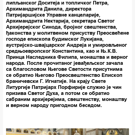
липљанског Доситеја и топличког Петра,
Архимандрита Данила, директора
Патријаршијске Управне канцеларије,
Архимандрита Нектарија, секретара Светог
Архијерејског Синода, бројног свештенства,
ђаконства у молитвеном присуству Преосвећене
господе епископа будимског Лукијана,
аустријско-швајцарског Андреја и умировљеног
средњоевропског Константина, као и Њ.К.В.
Принца Наследника Филипа, монаштва и верног
народа. После прочитаног јевађељског зачала
са благословом Његове Светости присутнима
се обратио Његово Преосвештенство Епископ
браничевски Г. Игнатије. На крају Свете
Литургије Патријарх Порфирије служио је чин
призива Светог Духа, а потом се обратио
сабраним архијерејима, свештенству, монаштву
и верном народу пригодном беседом.