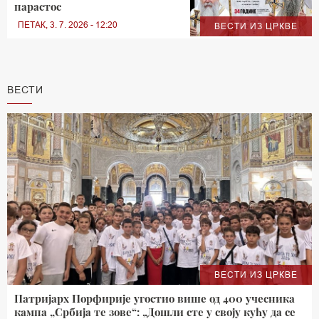
парастос
ПЕТАК, 3. 7. 2026 - 12:20
ВЕСТИ ИЗ ЦРКВЕ
ВЕСТИ
ВЕСТИ ИЗ ЦРКВЕ
Патријарх Порфирије угостио више од 400 учесника
кампа „Србија те зове“: „Дошли сте у своју кућу да се