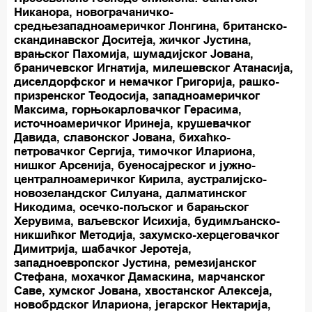
Никанора, новограчаничко-
средњезападноамеричког Лонгина, британско-
скандинавског Доситеја, жичког Јустина,
врањског Пахомија, шумадијског Јована,
браничевског Игнатија, милешевског Атанасија,
диселдорфског и немачког Григорија, рашко-
призренског Теодосија, западноамеричког
Максима, горњокарловачког Герасима,
источноамеричког Иринеја, крушевачког
Давида, славонског Јована, бихаћко-
петровачког Сергија, тимочког Илариона,
нишког Арсенија, буеносајреског и јужно-
централноамеричког Кирила, аустралијско-
новозеландског Силуана, далматинског
Никодима, осечко-пољског и барањског
Херувима, ваљевског Исихија, будимљанско-
никшићког Методија, захумско-херцеговачког
Димитрија, шабачког Јеротеја,
западноевропског Јустина, ремезијанског
Стефана, мохачког Дамаскина, марчанског
Саве, хумског Јована, хвостанског Алексеја,
новобрдског Илариона, јегарског Нектарија,