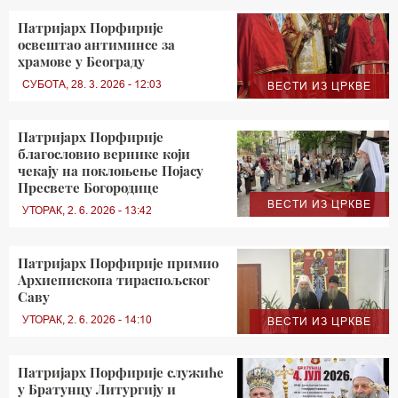
Патријарх Порфирије
освештао антиминсе за
храмове у Београду
СУБОТА, 28. 3. 2026 - 12:03
ВЕСТИ ИЗ ЦРКВЕ
Патријарх Порфирије
благословио вернике који
чекају на поклоњење Појасу
Пресвете Богородице
ВЕСТИ ИЗ ЦРКВЕ
УТОРАК, 2. 6. 2026 - 13:42
Патријарх Порфирије примио
Архиепископа тираспољског
Саву
УТОРАК, 2. 6. 2026 - 14:10
ВЕСТИ ИЗ ЦРКВЕ
Патријарх Порфирије служиће
у Братунцу Литургију и