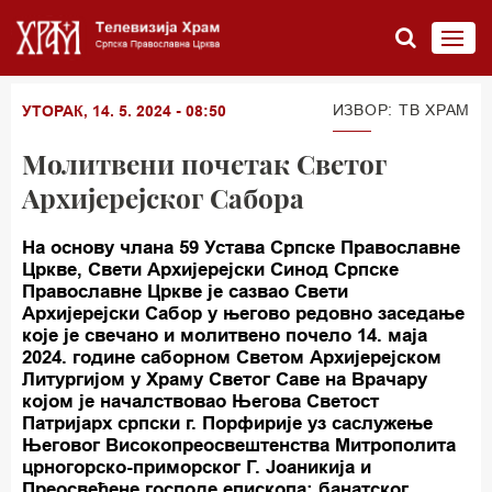
ИЗВОР: ТВ ХРАМ
УТОРАК, 14. 5. 2024 - 08:50
Молитвени почетак Светог
Архијерејског Сабора
На основу члана 59 Устава Српске Православне
Цркве, Свети Архијерејски Синод Српске
Православне Цркве је сазвао Свети
Архијерејски Сабор у његово редовно заседање
које је свечано и молитвено почело 14. маја
2024. године саборном Светом Архијерејском
Литургијом у Храму Светог Саве на Врачару
којом је началствовао Његова Светост
Патријарх српски г. Порфирије уз саслужење
Његовог Високопреосвештенства Митрополита
црногорско-приморског Г. Јоаникија и
Преосвећене господе епископа: банатског