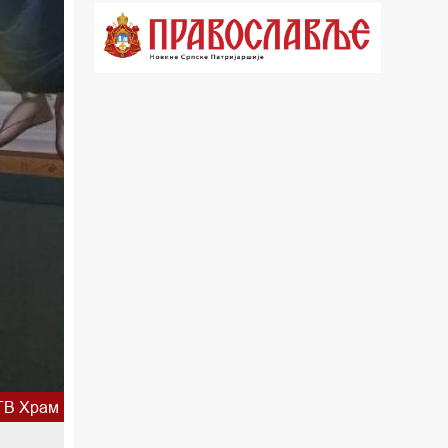
21.03 Врлинослов
22.03 Црквена предавања и трибине
23.00 Питања и одговори
00.03 Црквена предавања и трибине
01.03 Живе речи - подкаст
03.03 Јутарњи програм
05.00 Псалтир
06.00 Црквена предавања и трибине
*најважније вести емитујемо на
сваки пун сат
ТВ Храм