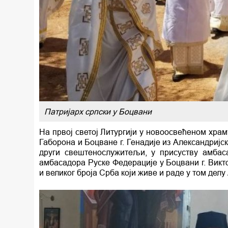
Патријарх српски у Боцвани
На првој светој Литургији у новоосвећеном хр
Габорона и Боцване г. Генадије из Александријс
други свештенослужитељи, у присуству амбас
амбасадора Руске Федерације у Боцвани г. Викт
и великог броја Срба који живе и раде у том дел