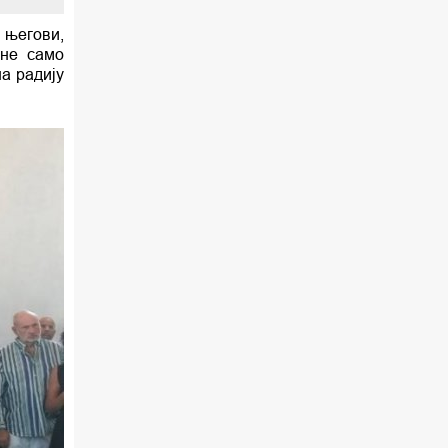
и његови,
 не само
а радију