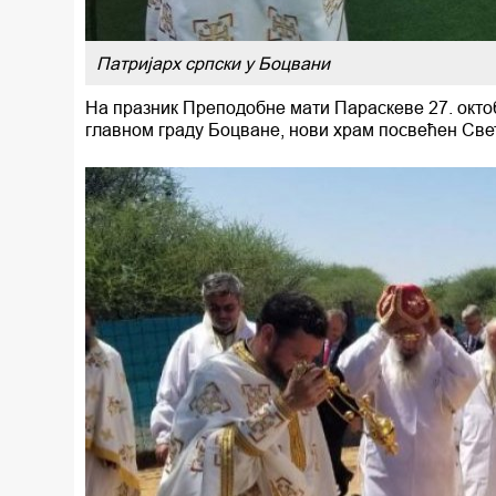
Патријарх српски у Боцвани
На празник Преподобне мати Параскеве 27. октоб
главном граду Боцване, нови храм посвећен Све