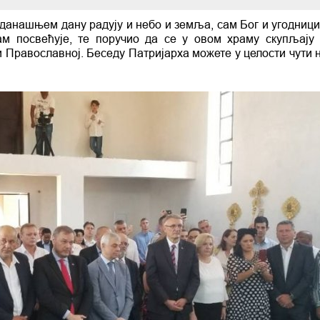
се данашњем дану радују и небо и земља, сам Бог и угодниц
ам посвећује, те поручио да се у овом храму скупљају
и Православној. Беседу Патријарха можете у целости чути н