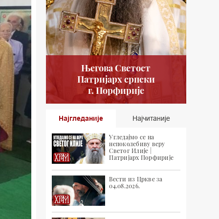
Његова Светост
Патријарх српски
г. Порфирије
Најгледаније
Најчитаније
Угледајмо се на
непоколебиву веру
Светог Илије |
Патријарх Порфирије
Вести из Цркве за
04.08.2026.