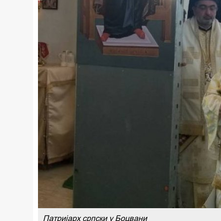
Патријарх српски у Боцвани