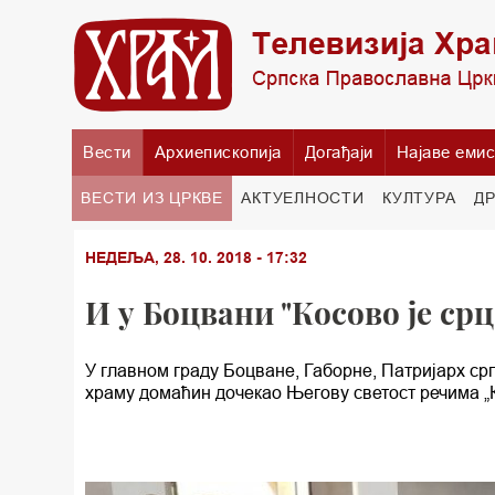
Вести
Архиепископија
Догађаји
Најаве емис
ВЕСТИ ИЗ ЦРКВЕ
АКТУЕЛНОСТИ
КУЛТУРА
Д
НЕДЕЉА, 28. 10. 2018 - 17:32
И у Боцвани "Косово је срц
У главном граду Боцване, Габорне, Патријарх ср
храму домаћин дочекао Његову светост речима „К