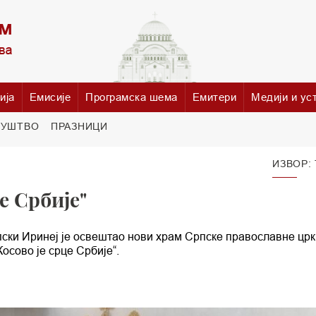
ија
Емисије
Програмска шема
Емитери
Медији и ус
РУШТВО
ПРАЗНИЦИ
ИЗВОР:
е Србије"
пски Иринеј је освештао нови храм Српске православне црк
осово је срце Србије“.