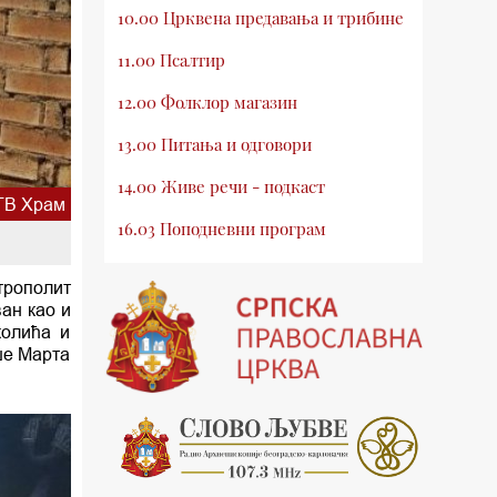
10.00 Црквена предавања и трибине
11.00 Псалтир
12.00 Фолклор магазин
13.00 Питања и одговори
14.00 Живе речи - подкаст
ТВ Храм
16.03 Поподневни програм
18.00 Псалтир
трополит
ан као и
19.03 Млади у Цркви
колића и
19.30 Вечерње молитве
ше Марта
20.00 Вести из Цркве
20.15 Реч архијереја
20.30 Хроника Архиепископије