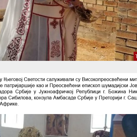
аму Његовој Светости салуживали су Високопреосвећени ми
ке патријаршије као и Преосвећени епископ шумадијски Јов
адора Србије у Јужноафричкој Републици г. Божина Ни
ора Сибилова, конзула Амбасаде Србије у Преторији г. Са
у Африке.