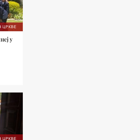
З ЦРКВЕ
неј у
З ЦРКВЕ