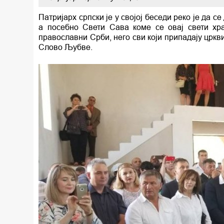
Патријарх српски је у својој беседи реко је да 
а посебно Свети Сава коме се овај свети хр
православни Срби, него сви који припадају цркв
Слово Љубве.