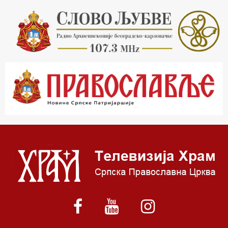
20.30 Хроника Архиепископије
21.03 Врлинослов
22.03 Црквена предавања и трибине
23.00 Питања и одговори
00.03 Црквена предавања и трибине
01.03 Живе речи - подкаст
03.03 Јутарњи програм
05.00 Псалтир
06.00 Црквена предавања и трибине
*најважније вести емитујемо на сваки пун сат