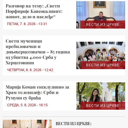
Разговор на тему: „Свети
Порфирије Кавсокаливит:
живот, дело и наслеђе“
ПЕТАК, 7. 8. 2026 - 13:31
ВЕСТИ ИЗ ЦРКВЕ
Свети мученици
пребиловачки и
доњохерцеговачки – 85 година
од убиства 4.000 Срба у
Херцеговини
ВЕСТИ ИЗ ЦРКВЕ
ЧЕТВРТАК, 6. 8. 2026 - 12:42
Марија Коман ексклузивно за
Храм телевизију: Срби и
Румуни су браћа
СРЕДА, 5. 8. 2026 - 16:15
ВЕСТИ ИЗ ЦРКВЕ
ВЕСТИ ИЗ ЦРКВЕ: