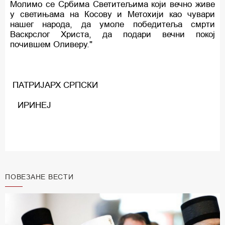
Молимо се Србима Светитељима који вечно живе
у светињама на Косову и Метохији као чувари
нашег народа, да умоле победитеља смрти
Васкрслог Христа, да подари вечни покој
почившем Оливеру."
ПАТРИЈАРХ СРПСКИ
ИРИНЕЈ
ПОВЕЗАНЕ ВЕСТИ