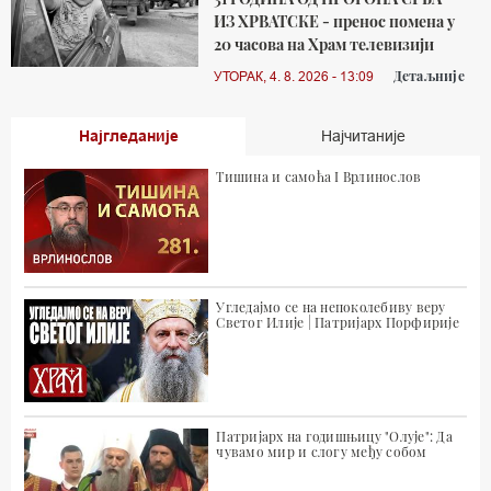
ИЗ ХРВАТСКЕ - пренос помена у
20 часова на Храм телевизији
Детаљније
УТОРАК, 4. 8. 2026 - 13:09
Најгледаније
Најчитаније
Тишина и самоћа I Врлинослов
Угледајмо се на непоколебиву веру
Светог Илије | Патријарх Порфирије
Патријарх на годишњицу "Олује": Да
чувамо мир и слогу међу собом