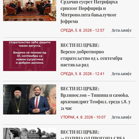
Срдачан сусрет Патријарха
српског Порфирија и
Митрополита бањалучког
Јефрема
Детаљније
СРЕДА, 5. 8. 2026 - 12:57
ВЕСТИ ИЗ ЦРКВЕ:
Верско добротворно
старатељство од 1. септембра
наставља рад
Детаљније
СРЕДА, 5. 8. 2026 - 12:41
ВЕСТИ ИЗ ЦРКВЕ:
Врлинослов – Тишина и самоћа,
архимандрит Теофил, среда 5.8. у
21 час
Детаљније
УТОРАК, 4. 8. 2026 - 10:07
ВЕСТИ ИЗ ЦРКВЕ:
31 ГОДИНА ОД ПРОГОНА СРБА