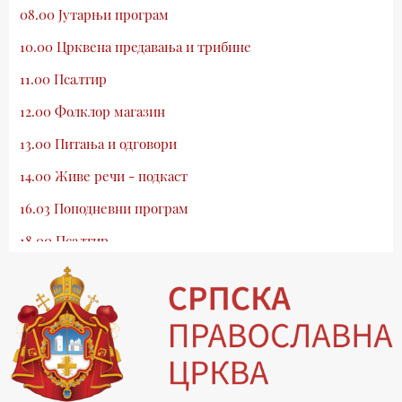
08.00 Јутарњи програм
10.00 Црквена предавања и трибине
11.00 Псалтир
12.00 Фолклор магазин
13.00 Питања и одговори
14.00 Живе речи - подкаст
16.03 Поподневни програм
18.00 Псалтир
19.03 Млади у Цркви
19.30 Вечерње молитве
20.00 Вести из Цркве
20.15 Реч архијереја