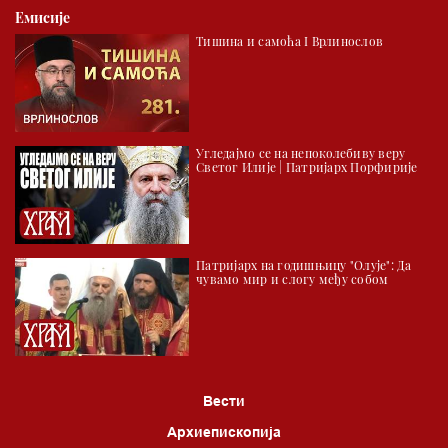
Емисије
Тишина и самоћа I Врлинослов
Угледајмо се на непоколебиву веру
Светог Илије | Патријарх Порфирије
Патријарх на годишњицу "Олује": Да
чувамо мир и слогу међу собом
Вести
Архиепископија