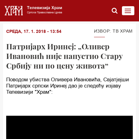
ИЗВОР: ТВ ХРАМ
СРЕДА, 17. 1. 2018 - 13:54
Патријарх Иринеј: „Оливер
Ивановић није напустио Стару
Србију ни по цену живота“
Поводом убиства Оливера Ивановића, Свјатјејши
Патријарх српски Иринеј дао је следећу изјаву
Телевизији "Храм":