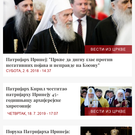
ВЕСТИ ИЗ ЦРКВЕ
Патријарх Иринеј: "Цркве да дигну глас против
негативних појава и неправде на Косову"
СУБОТА, 2. 6. 2018 - 14:37
Патријарх Кирил честитао
патријарху Иринеју 45-
годишњицу архијерејске
хиротоније
ВЕСТИ ИЗ ЦРКВЕ
ЧЕТВРТАК, 18. 7. 2019 - 17:07
Порука Патријарха Иринеја: