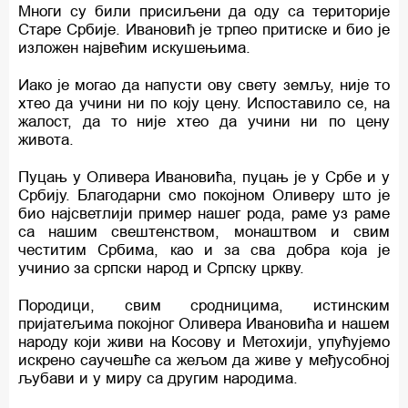
Многи су били присиљени да оду са територије
Старе Србије. Ивановић је трпео притиске и био је
изложен највећим искушењима.
Иако је могао да напусти ову свету земљу, није то
хтео да учини ни по коју цену. Испоставило се, на
жалост, да то није хтео да учини ни по цену
живота.
Пуцањ у Оливера Ивановића, пуцањ је у Србе и у
Србију. Благодарни смо покојном Оливеру што је
био најсветлији пример нашег рода, раме уз раме
са нашим свештенством, монаштвом и свим
честитим Србима, као и за сва добра која је
учинио за српски народ и Српску цркву.
Породици, свим сродницима, истинским
пријатељима покојног Оливера Ивановића и нашем
народу који живи на Косову и Метохији, упућујемо
искрено саучешће са жељом да живе у међусобној
љубави и у миру са другим народима.