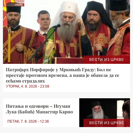
ВЕСТИ ИЗ ЦРКВЕ
Патријарх Порфирије у Мркоњић Граду: Бол не
престаје протоком времена, а наша је обавеза да се
сећамо страдалих
УТОРАК, 4. 8. 2026 - 23:08
Питања и одговори – Игуман
Лука (Бабић) Манастир Карно
ПЕТАК, 7. 8. 2026 - 12:36
ВЕСТИ ИЗ ЦРКВЕ