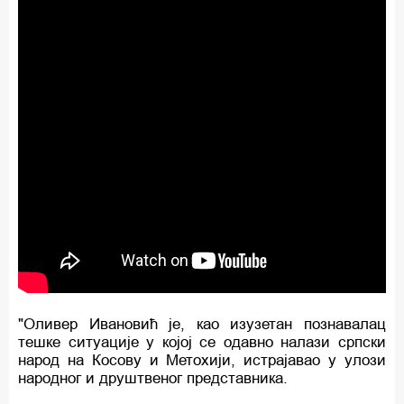
"Оливер Ивановић је, као изузетан познавалац
тешке ситуације у којој се одавно налази српски
народ на Косову и Метохији, истрајавао у улози
народног и друштвеног представника.