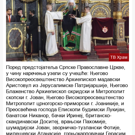
ТВ Храм
Поред предстојатеља Српске Православне Цркве,
у чину наречења узели су учешће: Његово
Високопреосвештенство Архиепископ мадавски
Аристовул из Јерусалимске Патријаршије, Његово
Блаженство Архиепископ охридски и Митрополит
скопски г. Јован, Његово Високопреосвештенство
Митрополит црногорско-приморски г. Јоаникије, и
Преосвећена господа Епископи будимски Лукијан,
банатски Никанор, бачки Иринеј, британско-
скандинавски Доситеј, врањски Пахомије,
шумадијски Јован, зворничко-тузлански Фотије,
милешевски Атанасије, горњокарловачки Герасим,