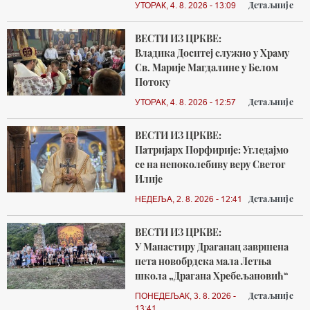
Детаљније
УТОРАК, 4. 8. 2026 - 13:09
ВЕСТИ ИЗ ЦРКВЕ:
Владика Доситеј служио у Храму
Св. Марије Магдалине у Белом
Потоку
Детаљније
УТОРАК, 4. 8. 2026 - 12:57
ВЕСТИ ИЗ ЦРКВЕ:
Патријарх Порфирије: Угледајмо
се на непоколебиву веру Светог
Илије
Детаљније
НЕДЕЉА, 2. 8. 2026 - 12:41
ВЕСТИ ИЗ ЦРКВЕ:
У Манастиру Драганац завршена
пета новобрдска мала Летња
школа „Драгана Хребељановић“
Детаљније
ПОНЕДЕЉАК, 3. 8. 2026 -
13:41