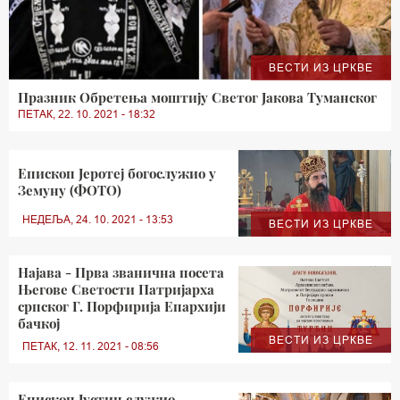
ВЕСТИ ИЗ ЦРКВЕ
Празник Обретења моштију Светог Јакова Туманског
ПЕТАК, 22. 10. 2021 - 18:32
Епископ Јеротеј богослужио у
Земуну (ФОТО)
НЕДЕЉА, 24. 10. 2021 - 13:53
ВЕСТИ ИЗ ЦРКВЕ
Најава - Прва званична посета
Његове Светости Патријарха
српског Г. Порфирија Епархији
бачкој
ВЕСТИ ИЗ ЦРКВЕ
ПЕТАК, 12. 11. 2021 - 08:56
Епископ Јустин служио