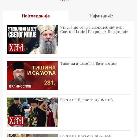
Најгледаније
Најчитаније
Угледајмо се на непоколебиву веру
Светог Илије | Патријарх Порфирије
Тишина и самоћа I Врлинослов
Вести из Цркве за 03.08.2026.
Вести из Цркве за 01.08.2026.