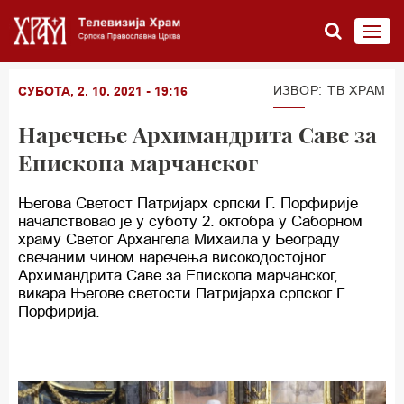
ИЗВОР: ТВ ХРАМ
СУБОТА, 2. 10. 2021 - 19:16
Наречење Архимандрита Саве за
Епископа марчанског
Његова Светост Патријарх српски Г. Порфирије
началствовао је у суботу 2. oктобра у Саборном
храму Светог Aрхангела Михаила у Београду
свечаним чином наречења високодостојног
Архимандрита Саве за Епископа марчанског,
викара Његове светости Патријарха српског Г.
Порфирија.