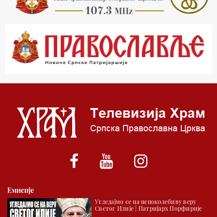
23.00 Питања и одговори
00.03 Гугл пита
01.03 Живе речи - подкаст
03.03 Јутарњи програм
05.00 Врлинослов – Света Гора
06.00 Гугл пита
*најважније вести емитујемо на сваки пун сат
Емисије
Угледајмо се на непоколебиву веру
Светог Илије | Патријарх Порфирије