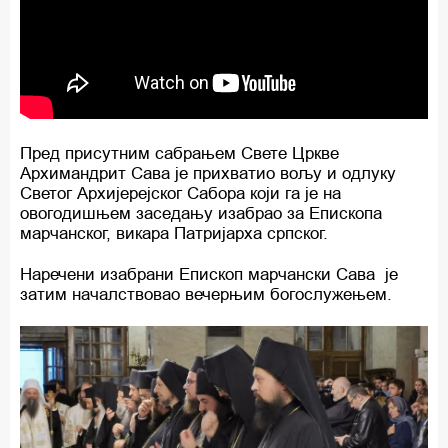
Пред присутним сабрањем Свете Цркве
Архимандрит Сава је прихватио вољу и одлуку
Светог Архијерејског Сабора који га је на
овогодишњем заседању изабрао за Епископа
марчанског, викара Патријарха српског.
Наречени изабрани Епископ марчански Сава је
затим началствовао вечерњим богослужењем.