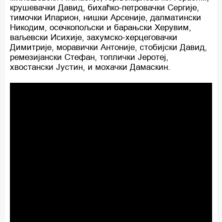
крушевачки Давид, бихаћко-петровачки Сергије,
тимочки Иларион, нишки Арсеније, далматински
Никодим, осечкопољски и барањски Херувим,
ваљевски Исихије, захумско-херцеговачки
Димитрије, моравички Антоније, стобијски Давид,
ремезијански Стефан, топлички Јеротеј,
хвостански Јустин, и мохачки Дамаскин.