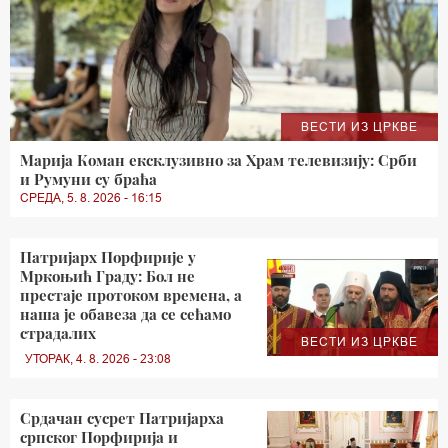
ВЕСТИ ИЗ ЦРКВЕ
Марија Коман ексклузивно за Храм телевизију: Срби
и Румуни су браћа
СРЕДА, 5. 8. 2026 - 16:15
Патријарх Порфирије у
Мркоњић Граду: Бол не
престаје протоком времена, а
наша је обавеза да се сећамо
страдалих
ВЕСТИ ИЗ ЦРКВЕ
УТОРАК, 4. 8. 2026 - 23:08
Срдачан сусрет Патријарха
српског Порфирија и