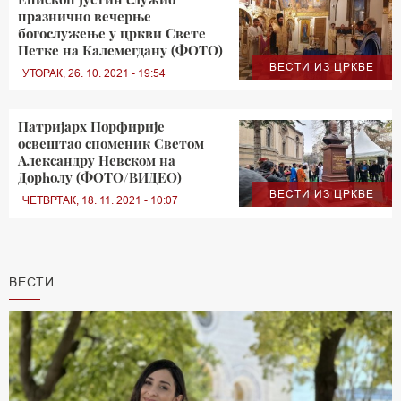
празнично вечерње
богослужење у цркви Свете
Петке на Калемегдану (ФОТО)
ВЕСТИ ИЗ ЦРКВЕ
УТОРАК, 26. 10. 2021 - 19:54
Патријарх Порфирије
освештао споменик Светом
Александру Невском на
Дорћолу (ФОТО/ВИДЕО)
ВЕСТИ ИЗ ЦРКВЕ
ЧЕТВРТАК, 18. 11. 2021 - 10:07
ВЕСТИ