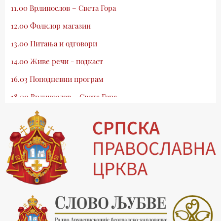
11.00 Врлинослов – Света Гора
12.00 Фолклор магазин
13.00 Питања и одговори
14.00 Живе речи - подкаст
16.03 Поподневни програм
18.00 Врлинослов – Света Гора
19.03 Атлас памћења
19.30 Вечерње молитве
20.00 Вести из Цркве
20.15 Реч архијереја
20.30 Млади у Цркви
21.03 Гугл пита
22.03 Црквена предавања и трибине