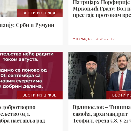
Патријарх Порфирије 
Мркоњић Граду: Бол н
ВЕСТИ ИЗ ЦРКВЕ
престаје протоком вре
а наша је обавеза да се
изију: Срби и Румуни
страдалих
УТОРАК, 4. 8. 2026 - 23:08
ВЕСТИ ИЗ ЦРКВЕ
ВЕСТИ И
о добротворно
Врлинослов – Тишина
ељство од 1.
самоћа, архимандрит
бра наставља рад
Теофил, среда 5.8. у 21 