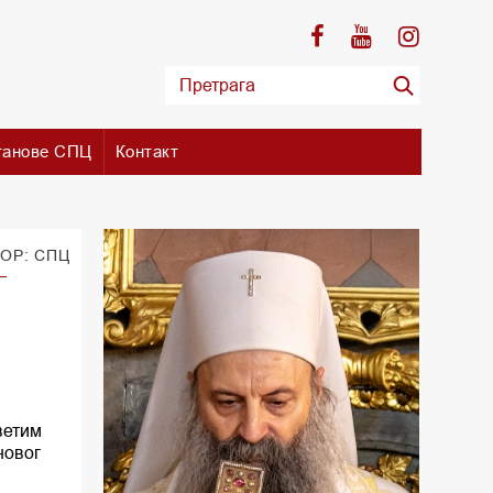
танове СПЦ
Контакт
ОР: СПЦ
ветим
новог