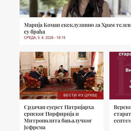
Марија Коман ексклузивно за Храм телев
су браћа
СРЕДА, 5. 8. 2026 - 16:15
ВЕСТИ ИЗ ЦРКВЕ
Срдачан сусрет Патријарха
Верск
српског Порфирија и
старат
Митрополита бањалучког
септем
Јефрема