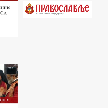
21.03 Гугл пита
одице
Св.
22.03 Црквена предавања и трибине
23.00 Питања и одговори
00.03 Гугл пита
01.03 Живе речи - подкаст
03.03 Јутарњи програм
05.00 Врлинослов – Света Гора
06.00 Гугл пита
*најважније вести емитујемо на
З ЦРКВЕ
сваки пун сат