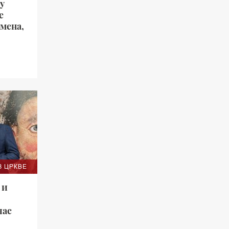
у
е
мена,
 сећамо
З ЦРКВЕ
 и
час