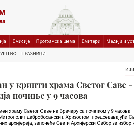
ија
Емисије
Програмска шема
Емитери
Медији и ус
РУШТВО
ПРАЗНИЦИ
ИЗВ
н у крипти храма Светог Саве -
ија почиње у 9 часова
мен храму Светог Саве на Врачару са почетком у 9 часова,
итрополит дабробосански г. Хризостом, председавајући С
их архијереја, започеће Свети Архијерски Сабор за избор 