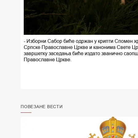
- Изборни Сабор биће одржан у крипти Спомен х
Српске Православне Цркве и канонима Свете Цркв
завршетку заседања биће издато званично саопш
Православне Цркве.
ПОВЕЗАНЕ ВЕСТИ