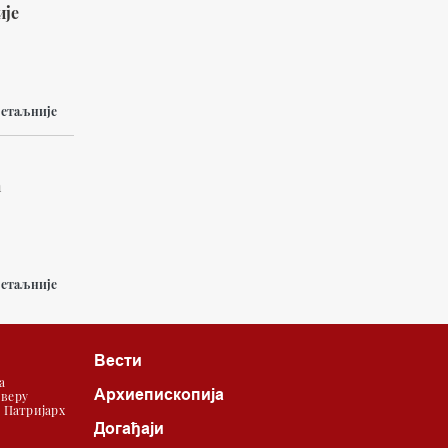
ије
етаљније
а
етаљније
Вести
а
Архиепископија
 веру
| Патријарх
Догађаји