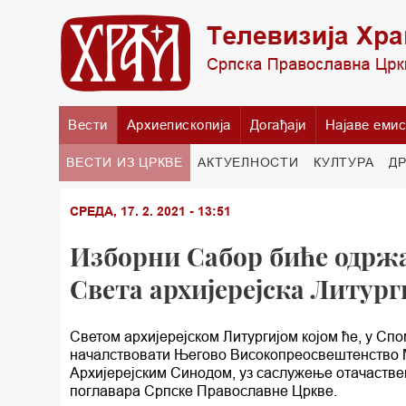
Вести
Архиепископија
Догађаји
Најаве емис
ВЕСТИ ИЗ ЦРКВЕ
АКТУЕЛНОСТИ
КУЛТУРА
Д
СРЕДА, 17. 2. 2021 - 13:51
Изборни Сабор биће одржа
Света архијерејска Литург
Светом архијерејском Литургијом којом ће, у Спо
началствовати Његово Високопреосвештенство М
Архијерејским Синодом, уз саслужење отачаствен
поглавара Српске Православне Цркве.