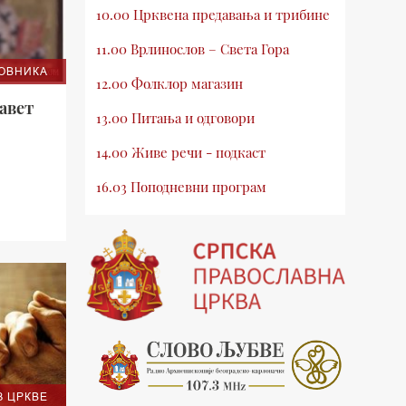
10.00 Црквена предавања и трибине
11.00 Врлинослов – Света Гора
ХОВНИКA
12.00 Фолклор магазин
Савет
13.00 Питања и одговори
14.00 Живе речи - подкаст
16.03 Поподневни програм
18.00 Врлинослов – Света Гора
19.03 Атлас памћења
19.30 Вечерње молитве
20.00 Вести из Цркве
20.15 Реч архијереја
20.30 Млади у Цркви
З ЦРКВЕ