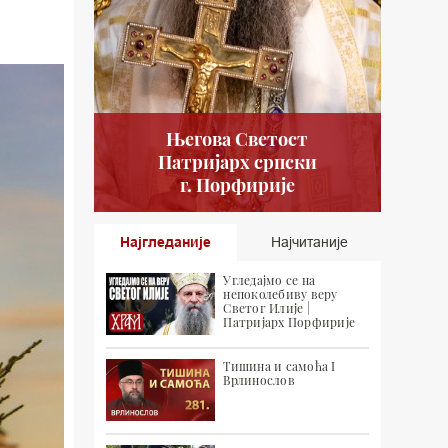
Његова Светост
Патријарх српски
г. Порфирије
Најгледаније
Најчитаније
Угледајмо се на
непоколебиву веру
Светог Илије |
Патријарх Порфирије
Тишина и самоћа I
Врлинослов