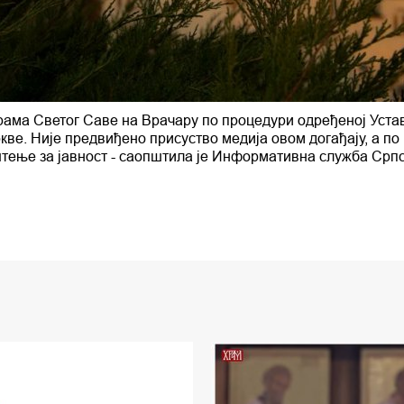
рама Светог Саве на Врачару по процедури одређеној Уста
е. Није предвиђено присуство медија овом догађају, а по
тење за јавност - саопштила је Информативна служба Срп