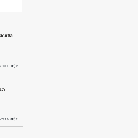
асова
етаљније
оку
етаљније