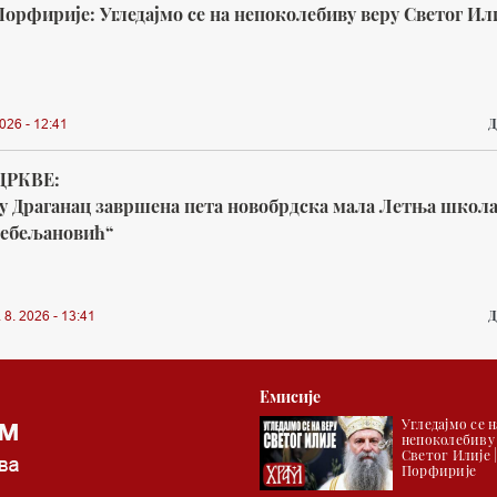
орфирије: Угледајмо се на непоколебиву веру Светог Ил
Д
026 - 12:41
ЦРКВЕ:
у Драганац завршена пета новобрдска мала Летња школ
ребељановић“
Д
. 2026 - 13:41
Емисије
Угледајмо се н
непоколебиву
Светог Илије 
Порфирије