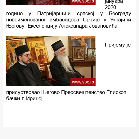
јануара
www.spc.rs
2020.
године у Патријаршији српској у Београду
новоименованог амбасадора Србије у Украјини,
Његову Екселенцију Александра Јовановића.
Пријему је
www.spc.rs
присуствовао Његово Преосвештенство Епископ
бачки г. Иринеј.