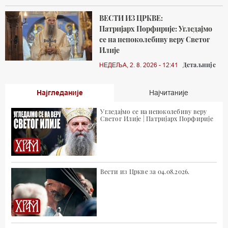
ВЕСТИ ИЗ ЦРКВЕ:
Патријарх Порфирије: Угледајмо
се на непоколебиву веру Светог
Илије
Детаљније
НЕДЕЉА, 2. 8. 2026 - 12:41
Најгледаније
Најчитаније
Угледајмо се на непоколебиву веру
Светог Илије | Патријарх Порфирије
Вести из Цркве за 04.08.2026.