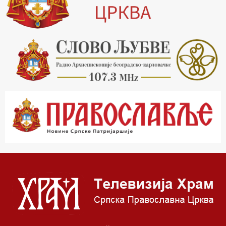
20.15 Реч архијереја
20.30 Хроника Архиепископије
21.03 Врлинослов
22.03 Црквена предавања и трибине
23.00 Питања и одговори
00.03 Црквена предавања и трибине
01.03 Живе речи - подкаст
03.03 Јутарњи програм
05.00 Псалтир
06.00 Црквена предавања и трибине
*најважније вести емитујемо на сваки пун сат