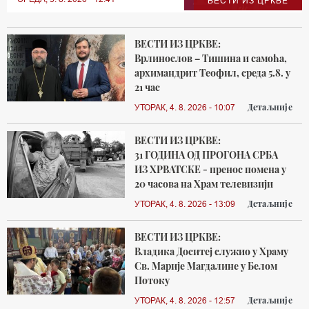
ВЕСТИ ИЗ ЦРКВЕ
ВЕСТИ ИЗ ЦРКВЕ:
Врлинослов – Тишина и самоћа,
архимандрит Теофил, среда 5.8. у
21 час
Детаљније
УТОРАК, 4. 8. 2026 - 10:07
ВЕСТИ ИЗ ЦРКВЕ:
31 ГОДИНА ОД ПРОГОНА СРБА
ИЗ ХРВАТСКЕ - пренос помена у
20 часова на Храм телевизији
Детаљније
УТОРАК, 4. 8. 2026 - 13:09
ВЕСТИ ИЗ ЦРКВЕ:
Владика Доситеј служио у Храму
Св. Марије Магдалине у Белом
Потоку
Детаљније
УТОРАК, 4. 8. 2026 - 12:57