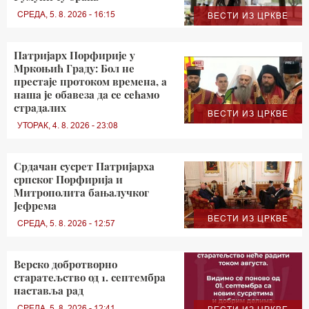
СРЕДА, 5. 8. 2026 - 16:15
ВЕСТИ ИЗ ЦРКВЕ
Патријарх Порфирије у
Мркоњић Граду: Бол не
престаје протоком времена, а
наша је обавеза да се сећамо
страдалих
ВЕСТИ ИЗ ЦРКВЕ
УТОРАК, 4. 8. 2026 - 23:08
Срдачан сусрет Патријарха
српског Порфирија и
Митрополита бањалучког
Јефрема
ВЕСТИ ИЗ ЦРКВЕ
СРЕДА, 5. 8. 2026 - 12:57
Верско добротворно
старатељство од 1. септембра
наставља рад
СРЕДА, 5. 8. 2026 - 12:41