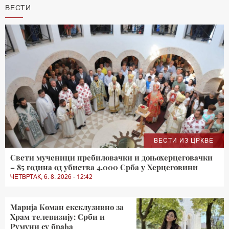
ВЕСТИ
ВЕСТИ ИЗ ЦРКВЕ
Свети мученици пребиловачки и доњохерцеговачки
– 85 година од убиства 4.000 Срба у Херцеговини
ЧЕТВРТАК, 6. 8. 2026 - 12:42
Марија Коман ексклузивно за
Храм телевизију: Срби и
Румуни су браћа