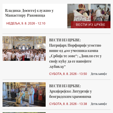
Владика Доситеј служио у
Манастиру Раковица
НЕДЕЉА, 9. 8. 2026 - 12:10
ВЕСТИ ИЗ ЦРКВЕ
ВЕСТИ ИЗ ЦРКВЕ:
Патријарх Порфирије угостио
више од 400 учесника кампа
„Србија те зове“: „Дошли сте у
своју кућу да се напојите
љубављу“
Детаљније
СУБОТА, 8. 8. 2026 - 13:50
ВЕСТИ ИЗ ЦРКВЕ:
Архијерејске Литургије у
београдским храмовима
Детаљније
СУБОТА, 8. 8. 2026 - 13:38