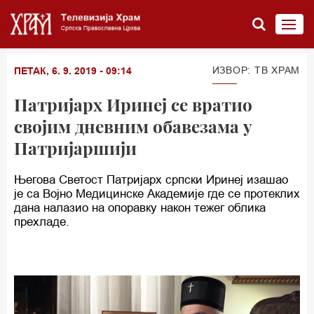
ИЗВОР: ТВ ХРАМ
ПЕТАК, 6. 9. 2019 - 09:14
Патријарх Иринеј се вратио
својим дневним обавезама у
Патријаршији
Његова Светост Патријарх српски Иринеј изашао
је са Војно Медицинске Академије где се протеклих
дана налазио на опоравку након тежег облика
прехладе.