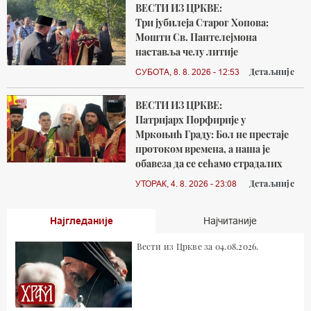
ВЕСТИ ИЗ ЦРКВЕ:
Три јубилеја Старог Хопова:
Мошти Св. Пантелејмона
наставља челу литије
Детаљније
СУБОТА, 8. 8. 2026 - 12:53
ВЕСТИ ИЗ ЦРКВЕ:
Патријарх Порфирије у
Мркоњић Граду: Бол не престаје
протоком времена, а наша је
обавеза да се сећамо страдалих
Детаљније
УТОРАК, 4. 8. 2026 - 23:08
Најгледаније
Најчитаније
Вести из Цркве за 04.08.2026.