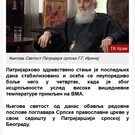
ТВ Храм
Његова Светост Патријарх српски Г.Г. Иринеј
Патријархово здравствено стање је последњих
дана стабилизовано и осећа се неупоредиво
боље него у четвртак, када је због
исцрпљености услед високе вишедневне
температуре примљен на ВМА.
Његова светост од данас обавља редовне
послове поглавара Српске православне цркве у
свом седишту у Патријаршији српској у
Београду.