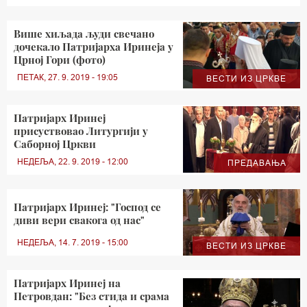
Више хиљада људи свечано
дочекало Патријарха Иринеја у
Црној Гори (фото)
ПЕТАК, 27. 9. 2019 - 19:05
ВЕСТИ ИЗ ЦРКВЕ
Патријарх Иринеј
присуствовао Литургији у
Саборној Цркви
НЕДЕЉА, 22. 9. 2019 - 12:00
ПРЕДАВАЊА
Патријарх Иринеј: "Господ се
диви вери свакога од нас"
НЕДЕЉА, 14. 7. 2019 - 15:00
ВЕСТИ ИЗ ЦРКВЕ
Патријарх Иринеј на
Петровдан: "Без стида и срама