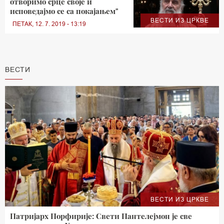
отворимо срце своје и
исповедајмо се са покајањем"
ВЕСТИ ИЗ ЦРКВЕ
ПЕТАК, 12. 7. 2019 - 13:19
ВЕСТИ
ВЕСТИ ИЗ ЦРКВЕ
Патријарх Порфирије: Свети Пантелејмон је све