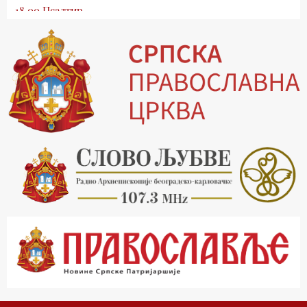
18.00 Псалтир
19.03 Млади у Цркви
19.30 Вечерње молитве
20.00 Вести из Цркве
20.15 Реч архијереја
20.30 Храм културе
21.03 Господ над војскама
22.03 Црквена предавања и трибине
23.00 Питања и одговори
00.03 Црквена предавања и трибине
01.03 Живе речи - подкаст
03.03 Јутарњи програм
05.00 Псалтир