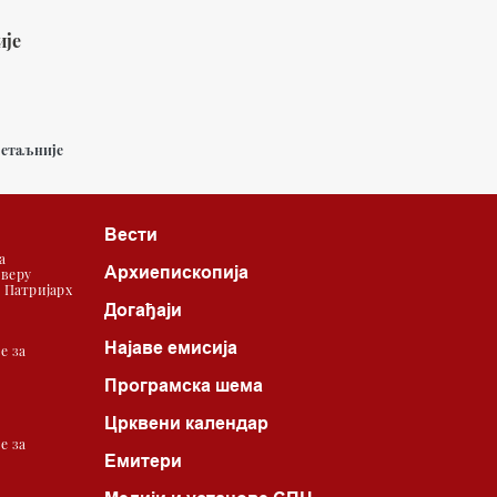
ије
етаљније
Вести
а
Архиепископија
 веру
| Патријарх
Догађаји
Најаве емисија
е за
Програмска шема
Црквени календар
е за
Емитери