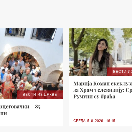
ВЕСТИ И
Марија Коман ексклу
за Храм телевизију: С
ВЕСТИ ИЗ ЦРКВЕ
Румуни су браћа
цеговачки – 85
ини
СРЕДА, 5. 8. 2026 - 16:15