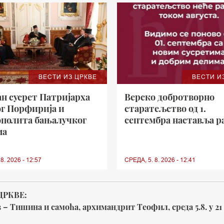
ВЕСТИ ИЗ ЦРКВЕ
ВЕСТИ И
н сусрет Патријарха
Верско добротворно
ог Порфирија и
старатељство од 1.
полита бањалучког
септембра наставља р
ма
8. 2026 - 12:57
СРЕДА, 5. 8. 2026 - 12:41
ЦРКВЕ:
– Тишина и самоћа, архимандрит Теофил, среда 5.8. у 21