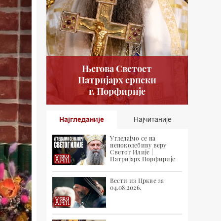
Његова Светост
Патријарх српски
г. Порфирије
Најгледаније
Најчитаније
Угледајмо се на
непоколебиву веру
Светог Илије |
Патријарх Порфирије
Вести из Цркве за
04.08.2026.