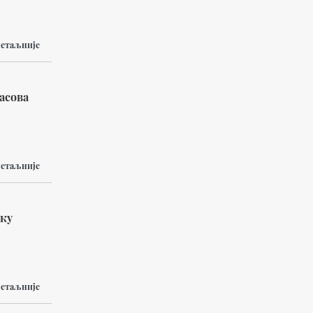
етаљније
асова
етаљније
оку
етаљније