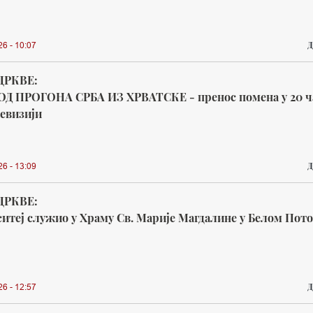
Д
26 - 10:07
ЦРКВЕ:
ОД ПРОГОНА СРБА ИЗ ХРВАТСКЕ - пренос помена у 20 ч
евизији
Д
26 - 13:09
ЦРКВЕ:
итеј служио у Храму Св. Марије Магдалине у Белом Пот
Д
26 - 12:57