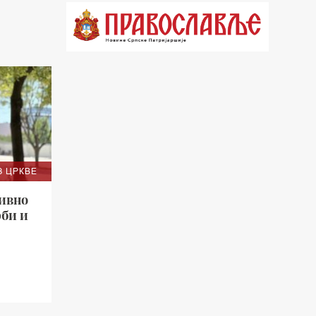
21.03 Врлинослов
22.03 Црквена предавања и трибине
23.00 Питања и одговори
00.03 Црквена предавања и трибине
01.03 Живе речи - подкаст
03.03 Јутарњи програм
З ЦРКВЕ
05.00 Псалтир
зивно
06.00 Црквена предавања и трибине
рби и
*најважније вести емитујемо на
сваки пун сат