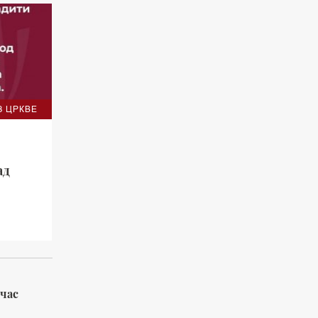
З ЦРКВЕ
ад
 час