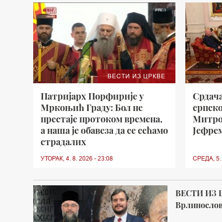
ВЕСТИ ИЗ ЦРКВЕ
Патријарх Порфирије у
Срдача
Мркоњић Граду: Бол не
српск
престаје протоком времена,
Митро
а наша је обавеза да се сећамо
Јефре
страдалих
УТОРАК, 4. 8. 2026 - 23:08
СРЕДА, 5. 
ВЕСТИ ИЗ 
Врлинослов 