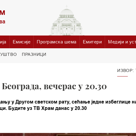
ија
Емисије
Програмска шема
Емитери
Медији и ус
РУШТВО
ПРАЗНИЦИ
ИЗВОР:
Београда, вечерас у 20.30
ању у Другом светском рату, сећање једне избеглице н
ци. Будите уз ТВ Храм данас у 20.30