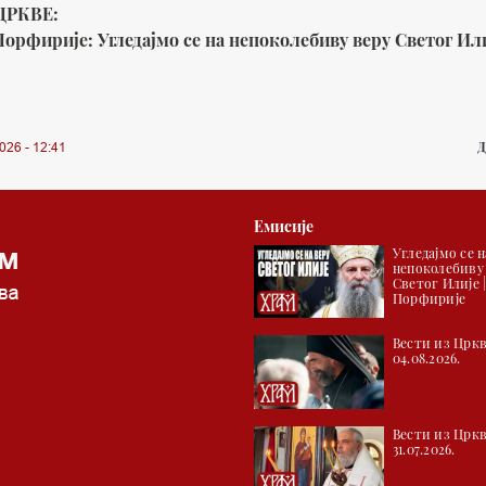
ЦРКВЕ:
орфирије: Угледајмо се на непоколебиву веру Светог Ил
Д
026 - 12:41
Емисије
Угледајмо се н
непоколебиву
Светог Илије 
Порфирије
Вести из Цркв
04.08.2026.
Вести из Цркв
31.07.2026.