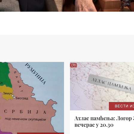
ВЕСТИ И
Атлас памћења: Логор 
вечерас у 20.30