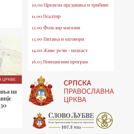
10.00 Црквена предавања и трибине
11.00 Псалтир
12.00 Фолклор магазин
13.00 Питања и одговори
14.00 Живе речи - подкаст
16.03 Поподневни програм
18.00 Псалтир
З ЦРКВЕ
19.03 Млади у Цркви
ања на
19.30 Вечерње молитве
авије
.30
20.00 Вести из Цркве
20.15 Реч архијереја
20.30 Хроника Архиепископије