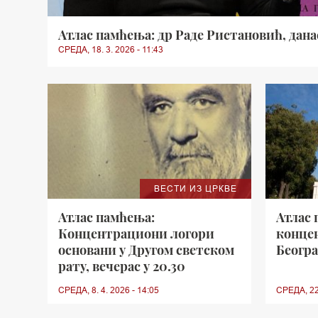
Атлас памћења: др Раде Ристановић, данас
СРЕДА, 18. 3. 2026 - 11:43
ВЕСТИ ИЗ ЦРКВЕ
Атлас памћења:
Атлас 
Концентрациони логори
конце
основани у Другом светском
Београ
рату, вечерас у 20.30
СРЕДА, 8. 4. 2026 - 14:05
СРЕДА, 22.