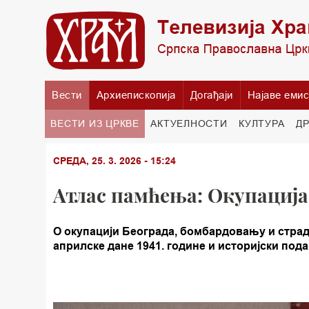
Вести
Архиепископија
Догађаји
Најаве емис
ВЕСТИ ИЗ ЦРКВЕ
АКТУЕЛНОСТИ
КУЛТУРА
Д
СРЕДА, 25. 3. 2026 - 15:24
Атлас памћења: Окупација 
О окупацији Београда, бомбардовању и страд
априлске дане 1941. године и историјски пода