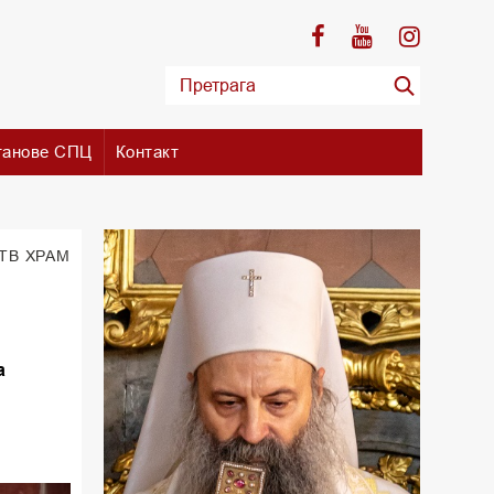
танове СПЦ
Контакт
 TВ ХРАМ
а