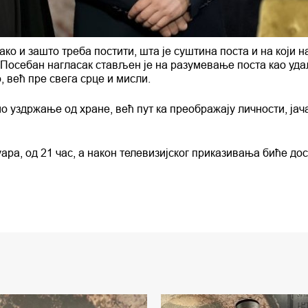
ко и зашто треба постити, шта је суштина поста и на који н
. Посебан нагласак стављен је на разумевање поста као у
, већ пре свега срце и мисли.
мо уздржање од хране, већ пут ка преображају личности, ја
уара, од 21 час, а након телевизијског приказивања биће до