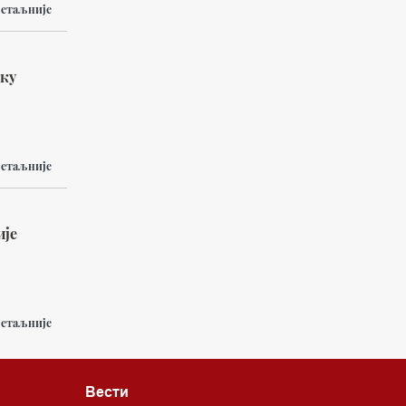
етаљније
оку
етаљније
ије
етаљније
Вести