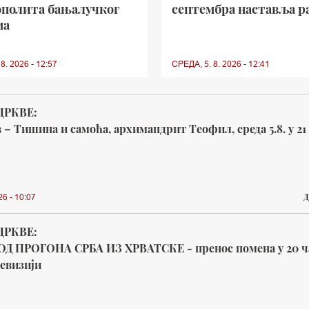
полита бањалучког
септембра наставља р
ма
8. 2026 - 12:57
СРЕДА, 5. 8. 2026 - 12:41
ЦРКВЕ:
– Тишина и самоћа, архимандрит Теофил, среда 5.8. у 21
Д
26 - 10:07
ЦРКВЕ:
ОД ПРОГОНА СРБА ИЗ ХРВАТСКЕ - пренос помена у 20 ч
евизији