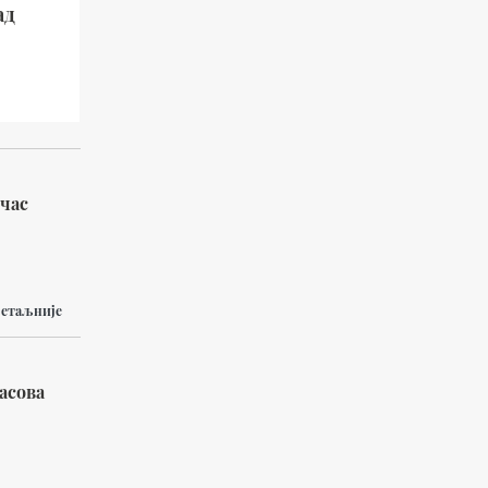
ад
 час
етаљније
асова