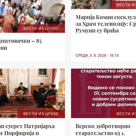
ВЕСТИ И
Марија Коман ексклу
за Храм телевизију: С
ВЕСТИ ИЗ ЦРКВЕ
Румуни су браћа
цеговачки – 85
ини
СРЕДА, 5. 8. 2026 - 16:15
ВЕСТИ ИЗ ЦРКВЕ
ВЕСТИ И
н сусрет Патријарха
Верско добротворно
ог Порфирија и
старатељство од 1.