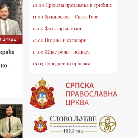
10.00 Црквена предавања и трибине
11.00 Врлинослов – Света Гора
12.00 Фолклор магазин
13.00 Питања и одговори
З ЦРКВЕ
враћа
14.00 Живе речи - подкаст
16.03 Поподневни програм
ско-
е –
18.00 Врлинослов – Света Гора
19.03 Атлас памћења
19.30 Вечерње молитве
20.00 Вести из Цркве
20.15 Реч архијереја
20.30 Млади у Цркви