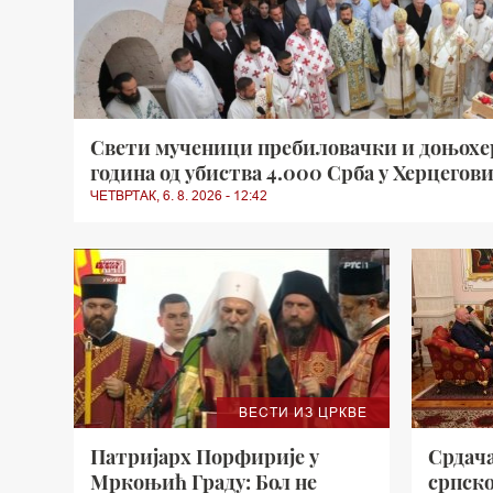
Свети мученици пребиловачки и доњохер
година од убиства 4.000 Срба у Херцегов
ЧЕТВРТАК, 6. 8. 2026 - 12:42
ВЕСТИ ИЗ ЦРКВЕ
Патријарх Порфирије у
Срдача
Мркоњић Граду: Бол не
српск