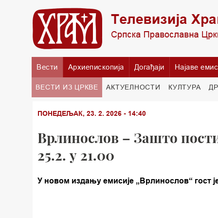
Вести
Архиепископија
Догађаји
Најаве емис
ВЕСТИ ИЗ ЦРКВЕ
АКТУЕЛНОСТИ
КУЛТУРА
Д
ПОНЕДЕЉАК, 23. 2. 2026 - 14:40
Врлинослов – Зашто пости
25.2. у 21.00
У новом издању емисије „Врлинослов“ гост је