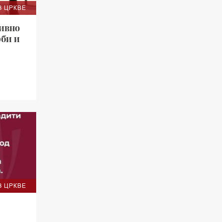
З ЦРКВЕ
зивно
рби и
З ЦРКВЕ