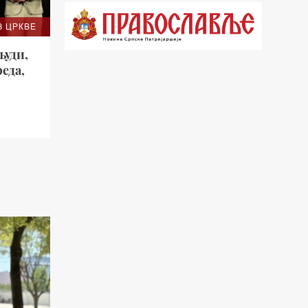
21.03 Гугл пита
З ЦРКВЕ
22.03 Црквена предавања и трибине
људи,
23.00 Питања и одговори
еда,
00.03 Гугл пита
01.03 Живе речи - подкаст
03.03 Јутарњи програм
05.00 Врлинослов – Света Гора
06.00 Гугл пита
*најважније вести емитујемо на
сваки пун сат