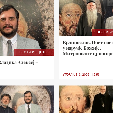
ВЕСТИ И
Врлинослов: Пост нас 
у наручје Божије,
ВЕСТИ ИЗ ЦРКВЕ
Митрополит црногор
приморски г. Јоаникиј
Владика Алексеј –
среда у 21 часова
УТОРАК, 3. 3. 2026 - 12:56