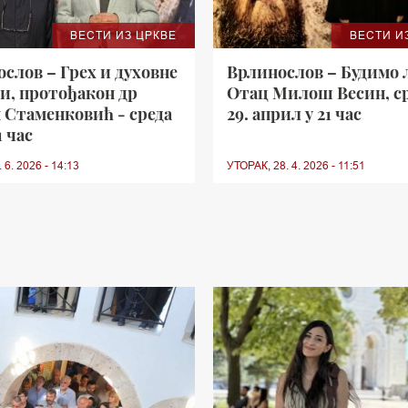
ВЕСТИ ИЗ ЦРКВЕ
ВЕСТИ И
слов – Грех и духовне
Врлинослов – Будимо 
и, протођакон др
Отац Милош Весин, ср
 Стаменковић - среда
29. април у 21 час
1 час
 6. 2026 - 14:13
УТОРАК, 28. 4. 2026 - 11:51