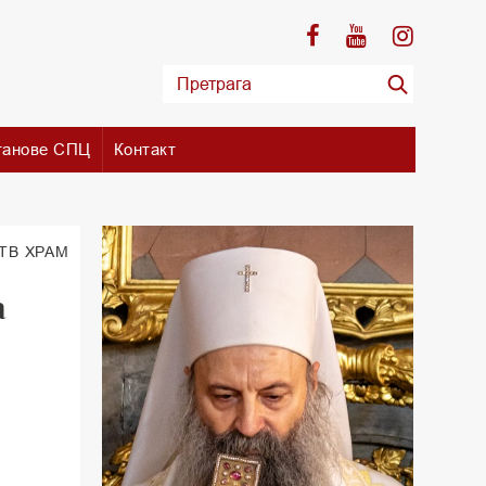
танове СПЦ
Контакт
 TВ ХРАМ
а