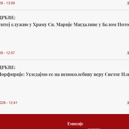
Д
26 - 13:09
ЦРКВЕ:
итеј служио у Храму Св. Марије Магдалине у Белом Пот
Д
26 - 12:57
ЦРКВЕ:
орфирије: Угледајмо се на непоколебиву веру Светог Ил
Д
026 - 12:41
Емисије