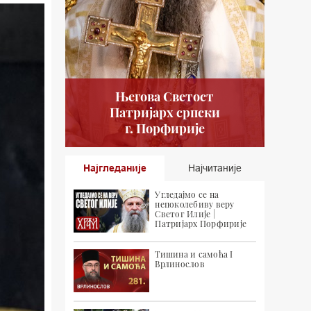
Његова Светост
Патријарх српски
г. Порфирије
Најгледаније
Најчитаније
Угледајмо се на
непоколебиву веру
Светог Илије |
Патријарх Порфирије
Тишина и самоћа I
Врлинослов