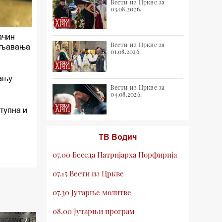
Вести из Цркве за
03.08.2026.
ачин
Вести из Цркве за
даљавања
01.08.2026.
чању
Вести из Цркве за
04.08.2026.
ступна и
ТВ Водич
07.00 Беседа Патријарха Порфирија
07.15 Вести из Цркве
07.30 Јутарње молитве
08.00 Јутарњи програм