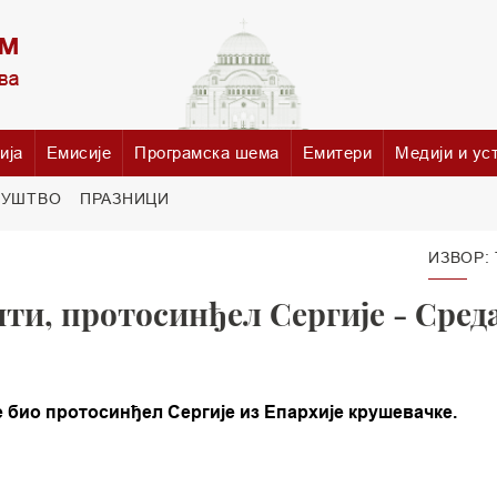
ија
Емисије
Програмска шема
Емитери
Медији и ус
РУШТВО
ПРАЗНИЦИ
ИЗВОР:
ти, протосинђел Сергије - Сред
 био протосинђел Сергије из Епархије крушевачке.