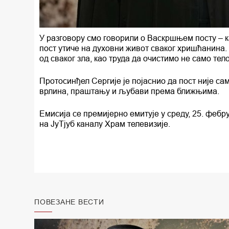
У разговору смо говорили о Васкршњем посту – ка
пост утиче на духовни живот сваког хришћанина
од сваког зла, као труда да очистимо не само тело
Протосинђел Сергије је појаснио да пост није са
врлина, праштању и љубави према ближњима.
Емисија се премијерно емитује у среду, 25. фебр
на ЈуТјуб каналу Храм телевизије.
ПОВЕЗАНЕ ВЕСТИ