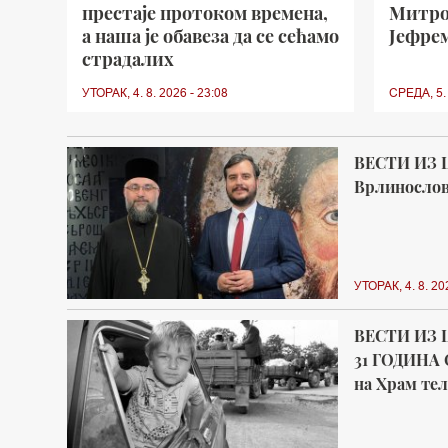
престаје протоком времена,
Митро
а наша је обавеза да се сећамо
Јефре
страдалих
УТОРАК, 4. 8. 2026 - 23:08
СРЕДА, 5. 
ВЕСТИ ИЗ 
Врлинослов 
УТОРАК, 4. 8. 20
ВЕСТИ ИЗ 
31 ГОДИНА 
на Храм тел