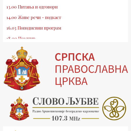
13.00 Питања и одговори
14.00 Живе речи - подкаст
16.03 Поподневни програм
18.00 Псалтир
19.03 Млади у Цркви
19.30 Вечерње молитве
20.00 Вести из Цркве
20.15 Реч архијереја
20.30 Храм културе
21.03 Господ над војскама
22.03 Црквена предавања и трибине
23.00 Питања и одговори