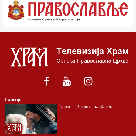
00.03 Црквена предавања и трибине
01.03 Живе речи - подкаст
03.03 Јутарњи програм
05.00 Псалтир
06.00 Црквена предавања и трибине
*најважније вести емитујемо на сваки пун сат
Емисије
Вести из Цркве за 04.08.2026.