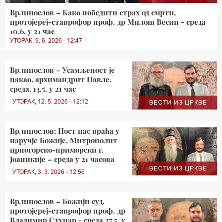
Врлинослов – Како победити страх од смрти,
протојереј-ставрофор проф. др Милош Весин - среда
10.6. у 21 час
УТОРАК, 9. 6. 2026 - 12:47
Врлинослов – Усамљеност је
пакао, архимандрит Павле,
среда, 13.5. у 21 час
УТОРАК, 12. 5. 2026 - 12:12
ВЕСТИ ИЗ ЦРКВЕ
Врлинослов: Пост нас враћа у
наручје Божије, Митрополит
црногорско-приморски г.
Јоаникије – среда у 21 часова
ВЕСТИ ИЗ ЦРКВЕ
УТОРАК, 3. 3. 2026 - 12:56
Врлинослов – Божији суд,
протојереј-ставрофор проф. др
Владимир Ступар - среда 27.5. у