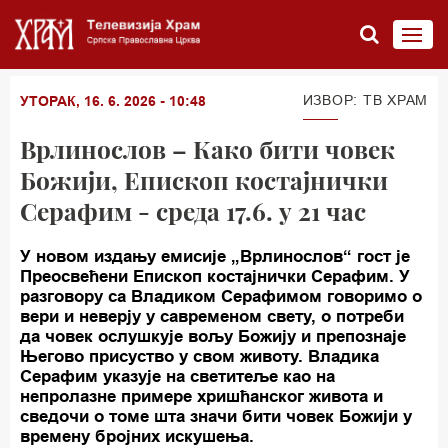
ИЗВОР: TВ ХРАМ
УТОРАК, 16. 6. 2026 - 10:48
Врлинослов – Како бити човек
Божији, Епископ костајнички
Серафим - среда 17.6. у 21 час
У новом издању емисије „Врлинослов“ гост је
Преосвећени Епископ костајнички Серафим. У
разговору са Владиком Серафимом говоримо о
вери и неверју у савременом свету, о потреби
да човек ослушкује вољу Божију и препознаје
Његово присуство у свом животу. Владика
Серафим указује на светитеље као на
непролазне примере хришћанског живота и
сведочи о томе шта значи бити човек Божији у
времену бројних искушења.