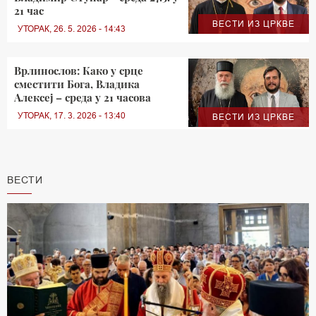
21 час
ВЕСТИ ИЗ ЦРКВЕ
УТОРАК, 26. 5. 2026 - 14:43
Врлинослов: Како у срце
сместити Бога, Владика
Алексеј – среда у 21 часова
УТОРАК, 17. 3. 2026 - 13:40
ВЕСТИ ИЗ ЦРКВЕ
ВЕСТИ