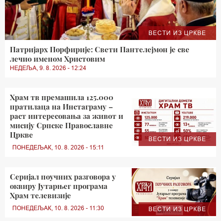
ВЕСТИ ИЗ ЦРКВЕ
Патријарх Порфирије: Свети Пантелејмон је све
лечио именом Христовим
НЕДЕЉА, 9. 8. 2026 - 12:24
Храм тв премашила 125.000
пратилаца на Инстаграму –
раст интересовања за живот и
мисију Српске Православне
Цркве
ВЕСТИ ИЗ ЦРКВЕ
ПОНЕДЕЉАК, 10. 8. 2026 - 15:11
Серијал поучних разговора у
оквиру Јутарњег програма
Храм телевизије
ПОНЕДЕЉАК, 10. 8. 2026 - 11:30
ВЕСТИ ИЗ ЦРКВЕ