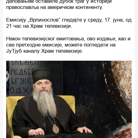
деловањем оставиле дубок траг у историји
православља на америчком континенту.
Емисију „Врлинослов“ гледајте у среду, 17. јуна, од
21 час на Храм телевизији.
Након телевизијског емитовања, ово издање, као и
све претходне емисије, можете погледати на
ЈуТјуб каналу Храм телевизије.