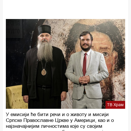
ТВ Храм
У емисији ће бити речи и о животу и мисији
Српске Православне Цркве у Америци, као и о
најзначајнијим личностима које су својим