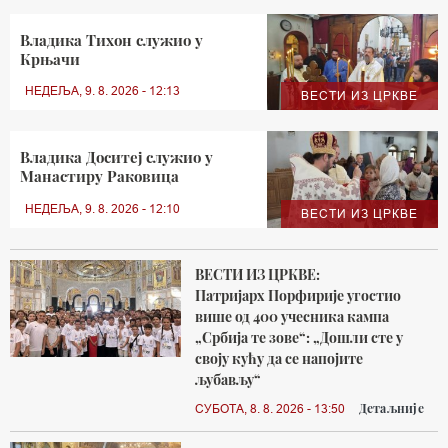
Владика Тихон служио у
Крњачи
НЕДЕЉА, 9. 8. 2026 - 12:13
ВЕСТИ ИЗ ЦРКВЕ
Владика Доситеј служио у
Манастиру Раковица
НЕДЕЉА, 9. 8. 2026 - 12:10
ВЕСТИ ИЗ ЦРКВЕ
ВЕСТИ ИЗ ЦРКВЕ:
Патријарх Порфирије угостио
више од 400 учесника кампа
„Србија те зове“: „Дошли сте у
своју кућу да се напојите
љубављу“
Детаљније
СУБОТА, 8. 8. 2026 - 13:50