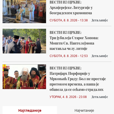
ВЕСТИ ИЗ ЦРКВЕ:
Архијерејске Литургије у
београдским храмовима
Детаљније
СУБОТА, 8. 8. 2026 - 13:38
ВЕСТИ ИЗ ЦРКВЕ:
Три јубилеја Старог Хопова:
Мошти Св. Пантелејмона
наставља челу литије
Детаљније
СУБОТА, 8. 8. 2026 - 12:53
ВЕСТИ ИЗ ЦРКВЕ:
Патријарх Порфирије у
Мркоњић Граду: Бол не престаје
протоком времена, а наша је
обавеза да се сећамо страдалих
Детаљније
УТОРАК, 4. 8. 2026 - 23:08
Најгледаније
Најчитаније