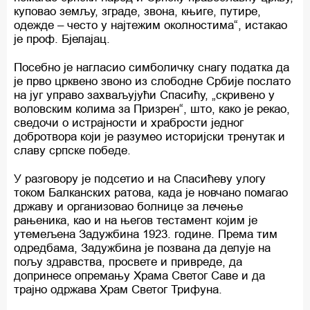
куповао земљу, зграде, звона, књиге, путире,
одежде – често у најтежим околностима“, истакао
је проф. Бјелајац.
Посебно је нагласио симболичку снагу податка да
је прво црквено звоно из слободне Србије послато
на југ управо захваљујући Спасићу, „скривено у
воловским колима за Призрен“, што, како је рекао,
сведочи о истрајности и храбрости једног
добротвора који је разумео историјски тренутак и
славу српске победе.
У разговору је подсетио и на Спасићеву улогу
током Балканских ратова, када је новчано помагао
државу и организовао болнице за лечење
рањеника, као и на његов тестамент којим је
утемељена Задужбина 1923. године. Према тим
одредбама, Задужбина је позвана да делује на
пољу здравства, просвете и привреде, да
допринесе опремању Храма Светог Саве и да
трајно одржава Храм Светог Трифуна.