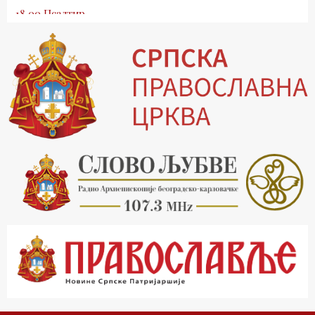
18.00 Псалтир
19.03 Млади у Цркви
19.30 Вечерње молитве
20.00 Вести из Цркве
20.15 Реч архијереја
20.30 Хроника Архиепископије
21.03 Врлинослов
22.03 Црквена предавања и трибине
23.00 Питања и одговори
00.03 Црквена предавања и трибине
01.03 Живе речи - подкаст
03.03 Јутарњи програм