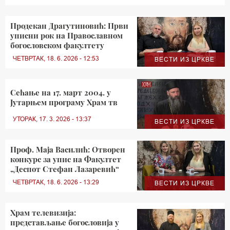
Продекан Драгутиновић: Први
уписни рок на Православном
богословском факултету
ЧЕТВРТАК, 18. 6. 2026 - 12:53
ВЕСТИ ИЗ ЦРКВЕ
Сећање на 17. март 2004. у
Јутарњем програму Храм тв
УТОРАК, 17. 3. 2026 - 13:37
ВЕСТИ ИЗ ЦРКВЕ
Проф. Маја Василић: Отворен
конкурс за упис на Факултет
„Деспот Стефан Лазаревић“
ЧЕТВРТАК, 18. 6. 2026 - 13:29
ВЕСТИ ИЗ ЦРКВЕ
Храм телевизија:
представљање богословија у