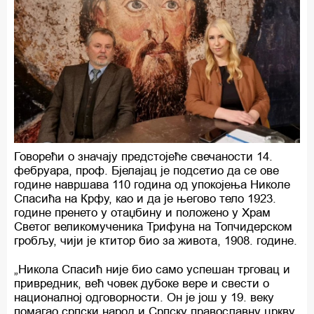
Говорећи о значају предстојеће свечаности 14.
фебруара, проф. Бјелајац је подсетио да се ове
године навршава 110 година од упокојења Николе
Спасића на Крфу, као и да је његово тело 1923.
године пренето у отаџбину и положено у Храм
Светог великомученика Трифуна на Топчидерском
гробљу, чији је ктитор био за живота, 1908. године.
„Никола Спасић није био само успешан трговац и
привредник, већ човек дубоке вере и свести о
националној одговорности. Он је још у 19. веку
помагао српски народ и Српску православну цркву,