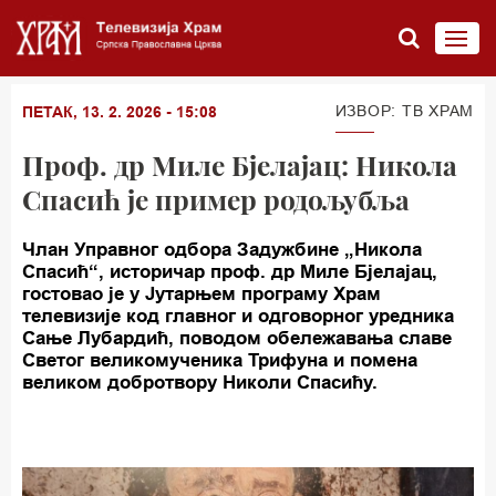
ИЗВОР: TВ ХРАМ
ПЕТАК, 13. 2. 2026 - 15:08
Проф. др Миле Бјелајац: Никола
Спасић је пример родољубља
Члан Управног одбора Задужбине „Никола
Спасић“, историчар проф. др Миле Бјелајац,
гостовао је у Јутарњем програму Храм
телевизије код главног и одговорног уредника
Сање Лубардић, поводом обележавања славе
Светог великомученика Трифуна и помена
великом добротвору Николи Спасићу.