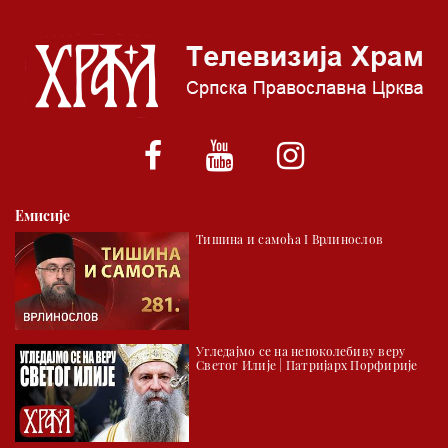
05.00 Псалтир
06.00 Црквена предавања и трибине
*најважније вести емитујемо на сваки пун сат
Емисије
Тишина и самоћа I Врлинослов
Угледајмо се на непоколебиву веру
Светог Илије | Патријарх Порфирије