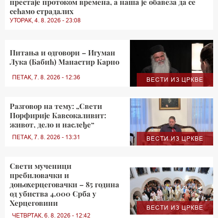
престаје протоком времена, а наша је обавеза да се
сећамо страдалих
УТОРАК, 4. 8. 2026 - 23:08
Питања и одговори – Игуман
Лука (Бабић) Манастир Карно
ПЕТАК, 7. 8. 2026 - 12:36
ВЕСТИ ИЗ ЦРКВЕ
Разговор на тему: „Свети
Порфирије Кавсокаливит:
живот, дело и наслеђе“
ПЕТАК, 7. 8. 2026 - 13:31
ВЕСТИ ИЗ ЦРКВЕ
Свети мученици
пребиловачки и
доњохерцеговачки – 85 година
од убиства 4.000 Срба у
Херцеговини
ВЕСТИ ИЗ ЦРКВЕ
ЧЕТВРТАК, 6. 8. 2026 - 12:42