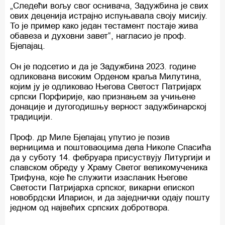
„Следећи вољу свог оснивача, Задужбина је свих
ових деценија истрајно испуњавала своју мисију.
То је пример како један тестамент постаје жива
обавеза и духовни завет“, нагласио је проф.
Бјелајац.
Он је подсетио и да је Задужбина 2023. године
одликована високим Орденом краља Милутина,
којим ју је одликовао Његова Светост Патријарх
српски Порфирије, као признањем за учињене
донације и дугогодишњу верност задужбинарској
традицији.
Проф. др Миле Бјелајац упутио је позив
верницима и поштовaоцима дела Николе Спасића
да у суботу 14. фебруара присуствују Литургији и
славском обреду у Храму Светог великомученика
Трифуна, које ће служити изасланик Његове
Светости Патријарха српског, викарни епископ
новобрдски Иларион, и да заједнички одају пошту
једном од највећих српских добротвора.