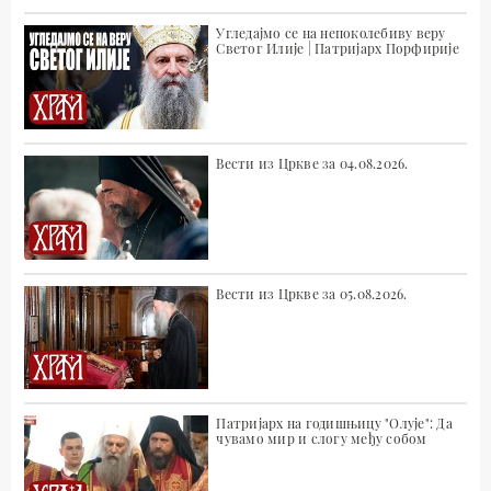
Угледајмо се на непоколебиву веру
Светог Илије | Патријарх Порфирије
Вести из Цркве за 04.08.2026.
Вести из Цркве за 05.08.2026.
Патријарх на годишњицу "Олује": Да
чувамо мир и слогу међу собом