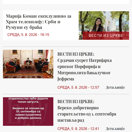
Марија Коман ексклузивно за
Храм телевизију: Срби и
Румуни су браћа
СРЕДА, 5. 8. 2026 - 16:15
ВЕСТИ ИЗ ЦРКВЕ
ВЕСТИ ИЗ ЦРКВЕ:
Срдачан сусрет Патријарха
српског Порфирија и
Митрополита бањалучког
Јефрема
Детаљније
СРЕДА, 5. 8. 2026 - 12:57
ВЕСТИ ИЗ ЦРКВЕ:
Верско добротворно
старатељство од 1. септембра
наставља рад
Детаљније
СРЕДА, 5. 8. 2026 - 12:41