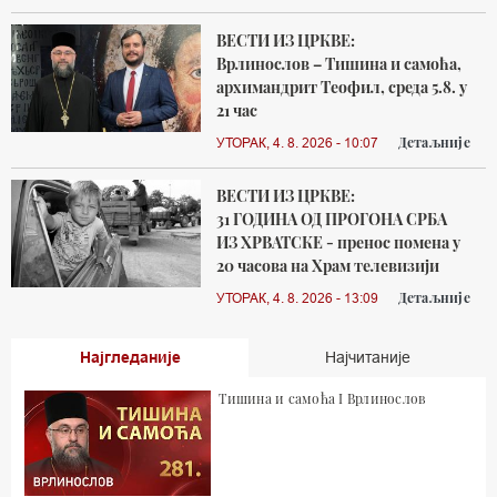
ВЕСТИ ИЗ ЦРКВЕ:
Врлинослов – Тишина и самоћа,
архимандрит Теофил, среда 5.8. у
21 час
Детаљније
УТОРАК, 4. 8. 2026 - 10:07
ВЕСТИ ИЗ ЦРКВЕ:
31 ГОДИНА ОД ПРОГОНА СРБА
ИЗ ХРВАТСКЕ - пренос помена у
20 часова на Храм телевизији
Детаљније
УТОРАК, 4. 8. 2026 - 13:09
Најгледаније
Најчитаније
Тишина и самоћа I Врлинослов