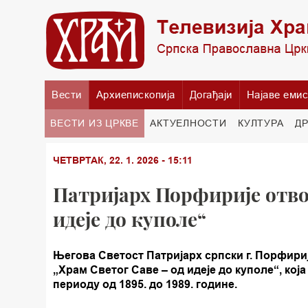
Вести
Архиепископија
Догађаји
Најаве емис
ВЕСТИ ИЗ ЦРКВЕ
АКТУЕЛНОСТИ
КУЛТУРА
Д
ЧЕТВРТАК, 22. 1. 2026 - 15:11
Патријарх Порфирије отво
идеје до куполе“
Његовa Светост Патријарх српски г. Порфири
„Храм Светог Саве – од идеје до куполе“, кој
периоду од 1895. до 1989. године.