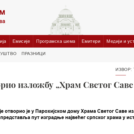
ија
Емисије
Програмска шема
Емитери
Медији и ус
РУШТВО
ПРАЗНИЦИ
ИЗВОР:
рио изложбу „Храм Светог Саве 
је отворио је у Парохијском дому Храма Светог Саве и
а представља пут изградње највећег српског храма у ис