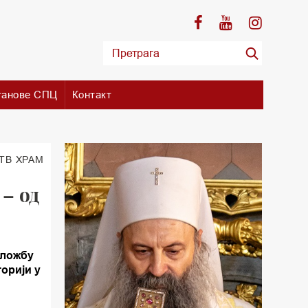
танове СПЦ
Контакт
 TВ ХРАМ
– од
зложбу
торији у