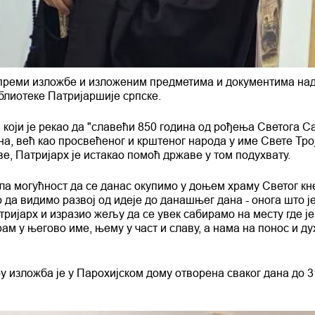
ипреми изложбе и изложеним предметима и документима на
иблиотеке Патријаршије српске.
 који је рекао да "славећи 850 година од рођења Светога С
а, већ као просвећеног и крштеног народа у име Свете Тро
е, Патријарх је истакао помоћ државе у том подухвату.
ла могућност да се данас окупимо у доњем храму Светог кн
 да видимо развој од идеје до данашњег дана - онога што ј
тријарх и изразио жељу да се увек сабирамо на месту где је
рам у његово име, њему у част и славу, а нама на понос и д
у изложба је у Парохијском дому отворена сваког дана до 3