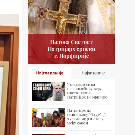
Његова Светост
Патријарх српски
г. Порфирије
Најгледаније
Најчитаније
Угледајмо се на
непоколебиву веру
Светог Илије |
Патријарх Порфирије
Патријарх на
годишњицу "Олује": Да
чувамо мир и слогу
међу собом