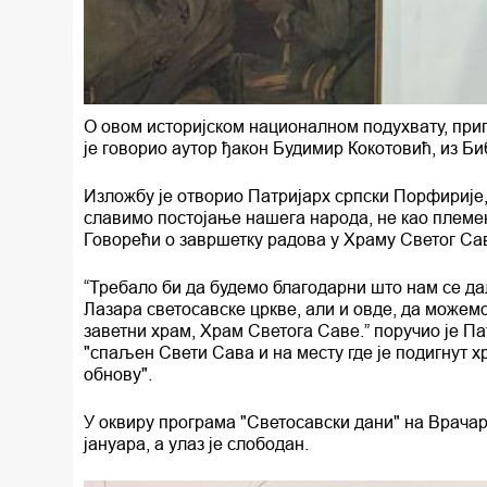
О овом историјском националном подухвату, пр
је говорио аутор ђакон Будимир Кокотовић, из Б
Изложбу је отворио Патријарх српски Порфирије,
славимо постојање нашега народа, не као племен
Говорећи о завршетку радова у Храму Светог Сав
“Требало би да будемо благодарни што нам се да
Лазара светосавске цркве, али и овде, да можемо
заветни храм, Храм Светога Саве.” поручио је Па
"спаљен Свети Сава и на месту где је подигнут х
обнову".
У оквиру програма "Светосавски дани" на Врачар
јануара, а улаз је слободан.