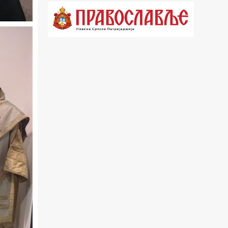
21.03 Гугл пита
22.03 Црквена предавања и трибине
23.00 Питања и одговори
00.03 Гугл пита
01.03 Живе речи - подкаст
03.03 Јутарњи програм
05.00 Врлинослов – Света Гора
06.00 Гугл пита
*најважније вести емитујемо на
сваки пун сат