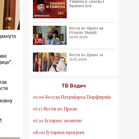
Тишина и самоћа I
Врлинослов
Вести из Цркве на
Огњену Марију
дахнуто
30.07.2026.
Вести из Цркве за
аве
31.07.2026.
јице".
еза
ТВ Водич
есте
07.00 Беседа Патријарха Порфирија
уховну
07.15 Вести из Цркве
07.30 Јутарње молитве
1.
08.00 Јутарњи програм