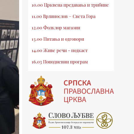
10.00 Црквена предавања и трибине
11.00 Врлинослов – Света Гора
12.00 Фолклор магазин
13.00 Питања и одговори
14.00 Живе речи - подкаст
16.03 Поподневни програм
18.00 Врлинослов – Света Гора
19.03 Атлас памћења
19.30 Вечерње молитве
20.00 Вести из Цркве
20.15 Реч архијереја
20.30 Млади у Цркви