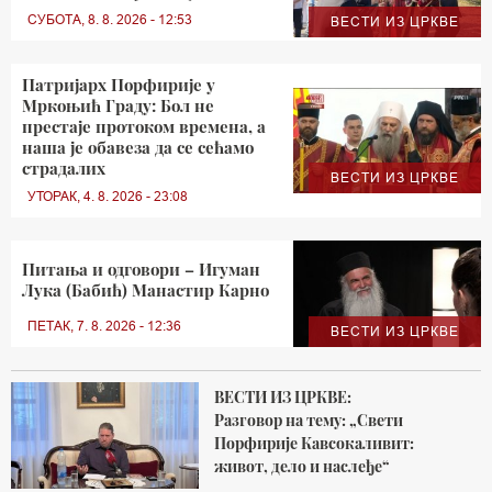
СУБОТА, 8. 8. 2026 - 12:53
ВЕСТИ ИЗ ЦРКВЕ
Патријарх Порфирије у
Мркоњић Граду: Бол не
престаје протоком времена, а
наша је обавеза да се сећамо
страдалих
ВЕСТИ ИЗ ЦРКВЕ
УТОРАК, 4. 8. 2026 - 23:08
Питања и одговори – Игуман
Лука (Бабић) Манастир Карно
ПЕТАК, 7. 8. 2026 - 12:36
ВЕСТИ ИЗ ЦРКВЕ
ВЕСТИ ИЗ ЦРКВЕ:
Разговор на тему: „Свети
Порфирије Кавсокаливит:
живот, дело и наслеђе“