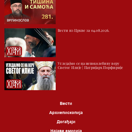
03.03 Палета културног наслеђа
04.00 Час историје
05.30 Храм културе
Вести из Цркве за 04.08.2026.
06.00 Црквена предавања и трибине
*најважније вести емитујемо на сваки пун сат
Угледајмо се на непоколебиву веру
Светог Илије | Патријарх Порфирије
Вести
Архиепископија
Догађаји
Најаве емисија