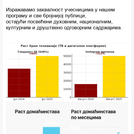
Изражавамо захвалност учесницима у нашем
програму и све бројнијој публици,
остајући посвећени духовним, националним,
културним и друштвено одговорним садржајима.