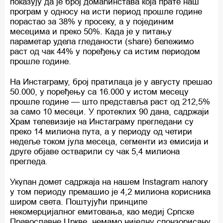
показују да је број домаћинстава која прате наш
програм у односу на исти период прошле године
порастао за 38% у просеку, а у појединим
месецима и преко 50%. Када је у питању
параметар удела гледаности (share) бележимо
раст од чак 44% у поређењу са истим периодом
прошле године.
На Инстаграму, број пратилаца је у августу прешао
50.000, у поређењу са 16.000 у истом месецу
прошле године — што представља раст од 212,5%
за само 10 месеци. У протеклих 90 дана, садржаји
Храм телевизије на Инстаграму прегледани су
преко 14 милиона пута, а у периоду од четири
недеље током јула месеца, сегменти из емисија и
друге објаве остварили су чак 5,4 милиона
прегледа.
Укупан домет садржаја на нашем Instagram налогу
у том периоду премашио је 4,2 милиона корисника
широм света. Поштујући принципе
некомерцијалног емитовања, као медиј Српске
Православне Цркве, немамо ниједну спонзорисану