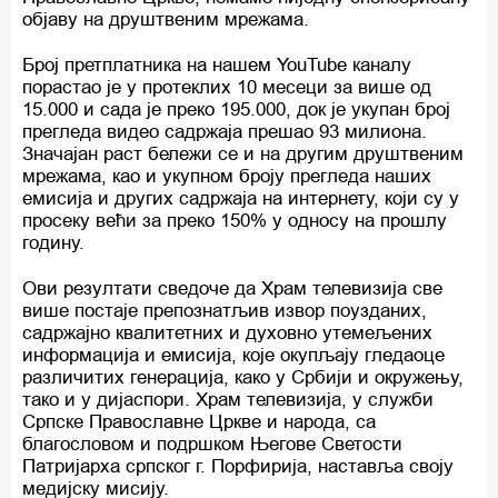
објаву на друштвеним мрежама.
Број претплатника на нашем YouTube каналу
порастао је у протеклих 10 месеци за више од
15.000 и сада је преко 195.000, док је укупан број
прегледа видео садржаја прешао 93 милиона.
Значајан раст бележи се и на другим друштвеним
мрежама, као и укупном броју прегледа наших
емисија и других садржаја на интернету, који су у
просеку већи за преко 150% у односу на прошлу
годину.
Ови резултати сведоче да Храм телевизија све
више постаје препознатљив извор поузданих,
садржајно квалитетних и духовно утемељених
информација и емисија, које окупљају гледаоце
различитих генерација, како у Србији и окружењу,
тако и у дијаспори. Храм телевизија, у служби
Српске Православне Цркве и народа, са
благословом и подршком Његове Светости
Патријарха српског г. Порфирија, наставља своју
медијску мисију.