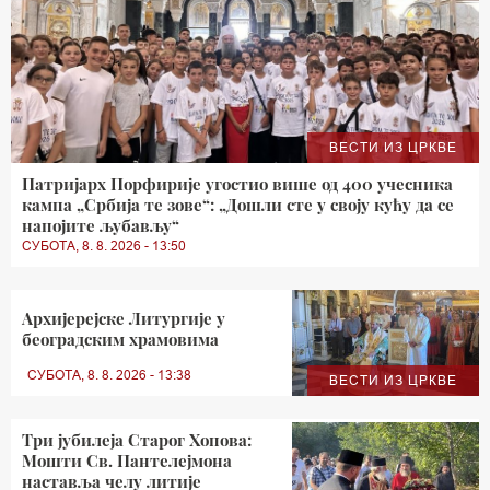
ВЕСТИ ИЗ ЦРКВЕ
Патријарх Порфирије угостио више од 400 учесника
кампа „Србија те зове“: „Дошли сте у своју кућу да се
напојите љубављу“
СУБОТА, 8. 8. 2026 - 13:50
Архијерејске Литургије у
београдским храмовима
СУБОТА, 8. 8. 2026 - 13:38
ВЕСТИ ИЗ ЦРКВЕ
Три јубилеја Старог Хопова:
Мошти Св. Пантелејмона
наставља челу литије