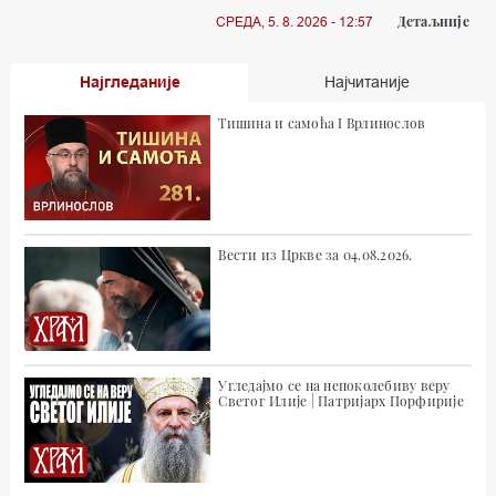
Детаљније
СРЕДА, 5. 8. 2026 - 12:57
Најгледаније
Најчитаније
Тишина и самоћа I Врлинослов
Вести из Цркве за 04.08.2026.
Угледајмо се на непоколебиву веру
Светог Илије | Патријарх Порфирије