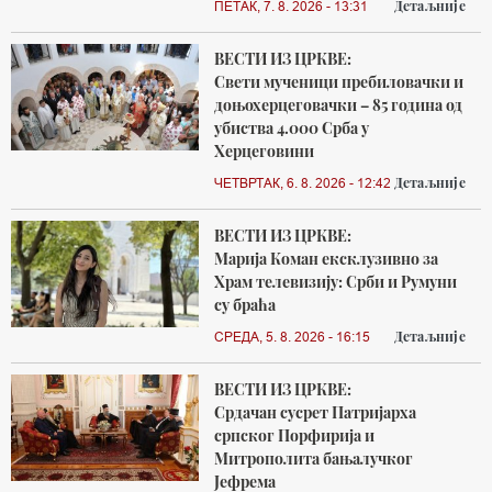
Детаљније
ПЕТАК, 7. 8. 2026 - 13:31
ВЕСТИ ИЗ ЦРКВЕ:
Свети мученици пребиловачки и
доњохерцеговачки – 85 година од
убиства 4.000 Срба у
Херцеговини
Детаљније
ЧЕТВРТАК, 6. 8. 2026 - 12:42
ВЕСТИ ИЗ ЦРКВЕ:
Марија Коман ексклузивно за
Храм телевизију: Срби и Румуни
су браћа
Детаљније
СРЕДА, 5. 8. 2026 - 16:15
ВЕСТИ ИЗ ЦРКВЕ:
Срдачан сусрет Патријарха
српског Порфирија и
Митрополита бањалучког
Јефрема