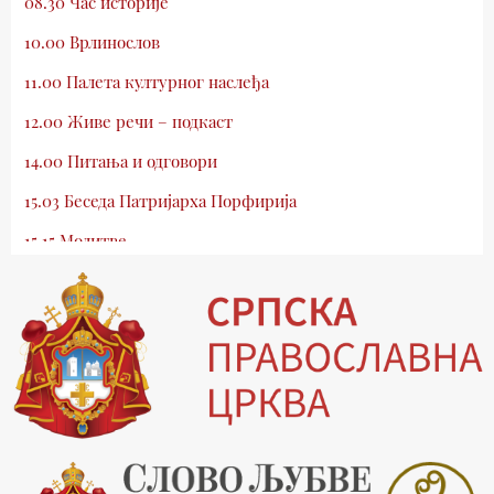
08.30 Час историје
10.00 Врлинослов
11.00 Палета културног наслеђа
12.00 Живе речи – подкаст
14.00 Питања и одговори
15.03 Беседа Патријарха Порфирија
15.15 Молитве
15.30 Млади у Цркви
16.03 Српски јерарси
16.30 Хроника Архиепископије
17.03 Фолклор магазин
17.30 Тврђаве Дунава
18.03 Кроз историју Београда