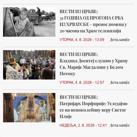
ВЕСТИ ИЗ ЦРКВЕ:
31 ГОДИНА ОД ПРОГОНА СРБА
ИЗ ХРВАТСКЕ - пренос помена у
20 часова на Храм телевизији
Детаљније
УТОРАК, 4. 8. 2026 - 13:09
ВЕСТИ ИЗ ЦРКВЕ:
Владика Доситеј служио у Храму
Св. Марије Магдалине у Белом
Потоку
Детаљније
УТОРАК, 4. 8. 2026 - 12:57
ВЕСТИ ИЗ ЦРКВЕ:
Патријарх Порфирије: Угледајмо
се на непоколебиву веру Светог
Илије
Детаљније
НЕДЕЉА, 2. 8. 2026 - 12:41