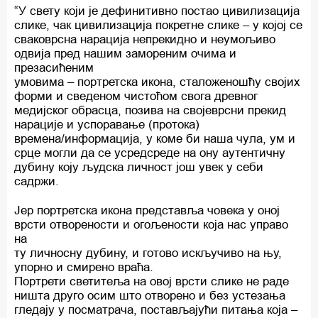
“У свету који је дефинитивно постао цивилизација
слике, чак цивилизација покретне слике – у којој се
сваковрсна нарација непрекидно и неумољиво
одвија пред нашим замореним очима и
презасићеним
умовима – портретска икона, сталоженошћу својих
форми и сведеном чистоћом свога древног
медијског обрасца, позива на својеврсни прекид
нарације и успоравање (протока)
времена/информација, у коме би наша чула, ум и
срце могли да се усредсреде на ону аутентичну
дубину коју људска личност још увек у себи
садржи.
Јер портретска икона представља човека у оној
врсти отворености и огољености која нас управо
на
ту личносну дубину, и готово искључиво на њу,
упорно и смирено враћа.
Портрети светитеља на овој врсти слике не раде
ништа друго осим што отворено и без устезања
гледају у посматрача, постављајући питања која –