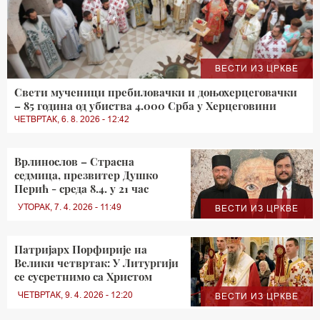
ВЕСТИ ИЗ ЦРКВЕ
Свети мученици пребиловачки и доњохерцеговачки
– 85 година од убиства 4.000 Срба у Херцеговини
ЧЕТВРТАК, 6. 8. 2026 - 12:42
Врлинослов – Страсна
седмица, презвитер Душко
Перић - среда 8.4. у 21 час
УТОРАК, 7. 4. 2026 - 11:49
ВЕСТИ ИЗ ЦРКВЕ
Патријарх Порфирије на
Велики четвртак: У Литургији
се сусретнимо са Христом
ЧЕТВРТАК, 9. 4. 2026 - 12:20
ВЕСТИ ИЗ ЦРКВЕ