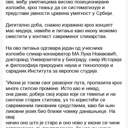
ове, међу уметницима високо позициониране
изложбе, кроз тежњу да се систематизује и
представи јавности црквена уметност у Србији.
Дигитално доба, снажно изражено кроз концепт
мас-медија, намеће и питање како икону можемо
сместити у контекст савременог сликарства.
На ово питање одговара један од учесника
изложбе сликар-конзерватор МА Лука Новаковић,
докторанд Универзитета у Београду, смер Историја
и филозофија природних наука и технологије и
сарадник Института за европске студије.
“Икона је током свог развојног пута, пролазила кроз
многе стилске промене. Исто као и некад,
она данас добија свој израз који се темељи и на
синтези старих стилова, уз то користећи се
савременим ликовним средствима, како би њен
ликовни језик био ближи човеку данашњице. На
овај
начин оно што је старо и оно ново у икони се чини