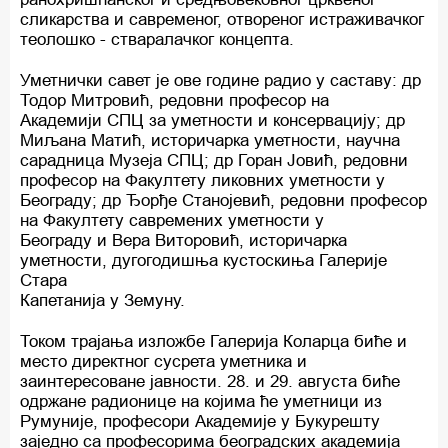
сликарства и савременог, отвореног истраживачког
теолошко - стваралачког концепта.
Уметнички савет је ове године радио у саставу: др
Тодор Митровић, редовни професор на
Академији СПЦ за уметности и консервацију; др
Миљана Матић, историчарка уметности, научна
сарадница Музеја СПЦ; др Горан Јовић, редовни
професор на Факултету ликовних уметности у
Београду; др Ђорђе Станојевић, редовни професор
на Факултету савремених уметности у
Београду и Вера Виторовић, историчарка
уметности, дугогодишња кустоскиња Галерије
Стара
Капетанија у Земуну.
Током трајања изложбе Галерија Коларца биће и
место директног сусрета уметника и
заинтересоване јавности. 28. и 29. августа биће
одржане радионице на којима ће уметници из
Румуније, професори Академије у Букурешту
заједно са професорима београдских академија