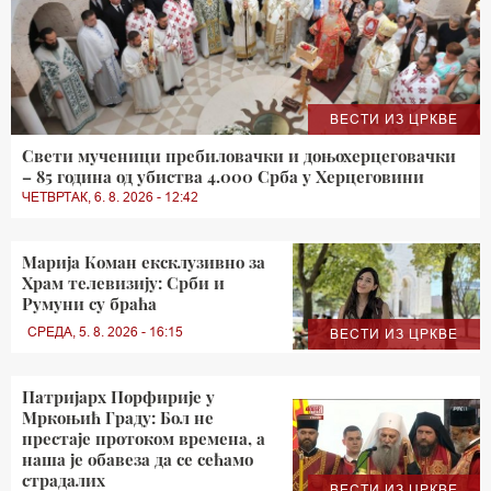
ВЕСТИ ИЗ ЦРКВЕ
Свети мученици пребиловачки и доњохерцеговачки
– 85 година од убиства 4.000 Срба у Херцеговини
ЧЕТВРТАК, 6. 8. 2026 - 12:42
Марија Коман ексклузивно за
Храм телевизију: Срби и
Румуни су браћа
СРЕДА, 5. 8. 2026 - 16:15
ВЕСТИ ИЗ ЦРКВЕ
Патријарх Порфирије у
Мркоњић Граду: Бол не
престаје протоком времена, а
наша је обавеза да се сећамо
страдалих
ВЕСТИ ИЗ ЦРКВЕ