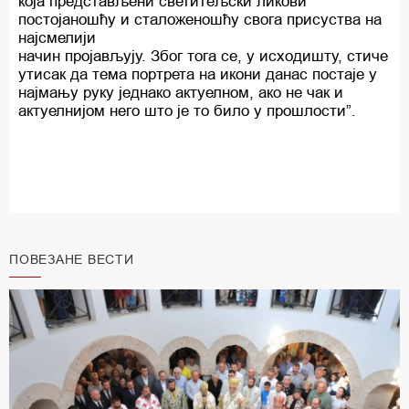
која представљени светитељски ликови
постојаношћу и сталоженошћу свога присуства на
најсмелији
начин пројављују. Због тога се, у исходишту, стиче
утисак да тема портрета на икони данас постаје у
најмању руку једнако актуелном, ако не чак и
актуелнијом него што је то било у прошлости”.
ПОВЕЗАНЕ ВЕСТИ