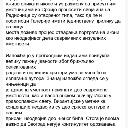
уживо сликати иконе и уз размену са присутним
уметницима из Србије преносити своја знања.
Радионице су отвореног типа, тако да ће и
посетиоци Галерије имати јединствену прилику да
на лицу
места доживе процес стварања портрета на икони,
као неодвојивог дела савремених визуелних
уметности.
Изложба је у претходним издањима привукла
велику пажњу јавности због брижљиво
селектованих
радова и највиших критеријума за учешће и
излагање аутора. Значај изложбе огледа се у
чињеници да
је црквена уметност признати део савремене
уметности, као и васељенском значају Иконе у
православном свету. Византијске уметничке
концепције неодвојив су део српске културе и
сасвим
присан, неодвојив део њеног бића. Стога је веома
важно да Београд негује континуитет одржавања