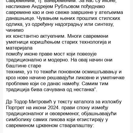
савременим, тј. ванвременим. За нас су иконе,
насликане Андрејем Рубљовом пођеднако
савремене као и оне свеже завршене у атељеима
данашњице. Чувањем њених прошлих стилских
одлика, уз одређену надоградњу или синтезу,
чинимо
их константно актуелним. Многи савремени
уметници коришћењем старих технологија и
материјала
помоћу иконе праве мост који повезује
традиционално и модерно. На овај начин они
баштине старе
технике, уз то тежећи поновном осмишљавању и
кроз нове начине решавајући ликовне и уметничке
проблеме који се данас намећу. Самим тим
традиција бива сачувана од нестанка”.
Др Тодор Митровић у тексту каталога за изложбу
Портрет на икони 2024. прави спону између
традиционалног и ововременог, објашњавајући
симболику самих ликова који егзистирају у
савременом црквеном стваралаштву: