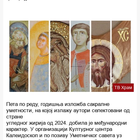
ТВ Храм
Пета по реду, годишња изложба сакралне
уметности, на којој излажу аутори селектовани од
стране
угледног жирија од 2024. добила је међународни
карактер. У организацији Културног центра
Калеидоскоп и по позиву Уметничког савета уз