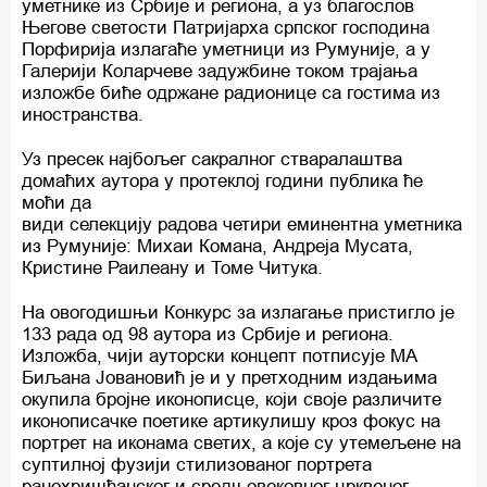
уметнике из Србије и региона, а уз благослов
Његове светости Патријарха српског господина
Порфирија излагаће уметници из Румуније, а у
Галерији Коларчеве задужбине током трајања
изложбе биће одржане радионице са гостима из
иностранства.
Уз пресек најбољег сакралног стваралаштва
домаћих аутора у протеклој години публика ће
моћи да
види селекцију радова четири еминентна уметника
из Румуније: Михаи Комана, Андреја Мусата,
Кристине Раилеану и Томе Читука.
На овогодишњи Конкурс за излагање пристигло је
133 рада од 98 аутора из Србије и региона.
Изложба, чији ауторски концепт потписује МА
Биљана Јовановић је и у претходним издањима
окупила бројне иконописце, који своје различите
иконописачке поетике артикулишу кроз фокус на
портрет на иконама светих, а које су утемељене на
суптилној фузији стилизованог портрета
ранохришћанског и средњовековног црквеног