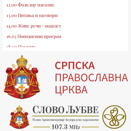
12.00 Фолклор магазин
13.00 Питања и одговори
14.00 Живе речи - подкаст
16.03 Поподневни програм
18.00 Псалтир
19.03 Млади у Цркви
19.30 Вечерње молитве
20.00 Вести из Цркве
20.15 Реч архијереја
20.30 Хроника Архиепископије
21.03 Врлинослов
22.03 Црквена предавања и трибине
23.00 Питања и одговори