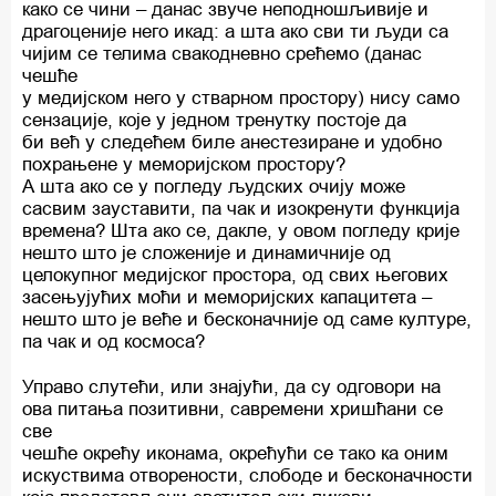
како се чини – данас звуче неподношљивије и
драгоценије него икад: а шта ако сви ти људи са
чијим се телима свакодневно срећемо (данас
чешће
у медијском него у стварном простору) нису само
сензације, које у једном тренутку постоје да
би већ у следећем биле анестезиране и удобно
похрањене у меморијском простору?
А шта ако се у погледу људских очију може
сасвим зауставити, па чак и изокренути функција
времена? Шта ако се, дакле, у овом погледу крије
нешто што је сложеније и динамичније од
целокупног медијског простора, од свих његових
засењујућих моћи и меморијских капацитета –
нешто што је веће и бесконачније од саме културе,
па чак и од космоса?
Управо слутећи, или знајући, да су одговори на
ова питања позитивни, савремени хришћани се
све
чешће окрећу иконама, окрећући се тако ка оним
искуствима отворености, слободе и бесконачности