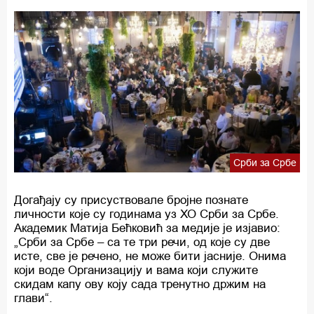
Срби за Србе
Догађају су присуствовале бројне познате
личности које су годинама уз ХО Срби за Србе.
Академик Матија Бећковић за медије је изјавио:
„Срби за Србе – са те три речи, од које су две
исте, све је речено, не може бити јасније. Онима
који воде Организацију и вама који служите
скидам капу ову коју сада тренутно држим на
глави“.