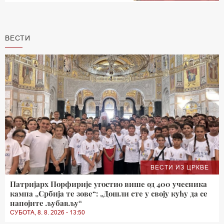
ВЕСТИ
ВЕСТИ ИЗ ЦРКВЕ
Патријарх Порфирије угостио више од 400 учесника
кампа „Србија те зове“: „Дошли сте у своју кућу да се
напојите љубављу“
СУБОТА, 8. 8. 2026 - 13:50