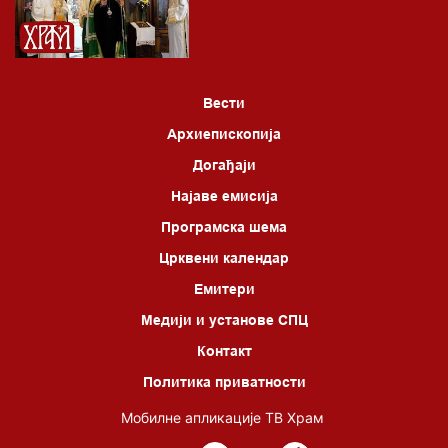
06.00 Црквена предавања и трибине
*најважније вести емитујемо на сваки пун сат
Вести
Архиепископија
Догађаји
Најаве емисија
Програмска шема
Црквени календар
Емитери
Медији и установе СПЦ
Контакт
Политика приватности
Мобилне апликације ТВ Храм