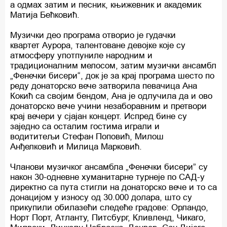
а одмах затим и песник, књижевник и академик
Матија Бећковић.
Музички део програма отворио је гудачки
квартет Аурора, талентоване девојке које су
атмосферу употпуниле народним и
традиционалним мелосом, затим музички ансамбл
„Фенечки бисери“, док је за крај програма шесто по
реду донаторско вече затворила певачица Ана
Кокић са својим бендом, Ана је одлучила да и ово
донаторско вече учини незаборавним и претвори
крај вечери у сјајан концерт. Испред бине су
заједно са осталим гостима играли и
водититељи Стефан Поповић, Милош
Анђелковић и Милица Марковић.
Чланови музичког ансамбла „Фенечки бисери” су
након 30-одневне хуманитарне турнеје по САД-у
директно са пута стигли на донаторско вече и то са
донацијом у износу од 30.000 долара, што су
прикупили обилазећи следеће градове: Орландо,
Норт Порт, Атланту, Питсбург, Кливленд, Чикаго,