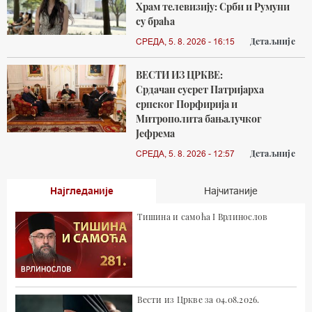
Храм телевизију: Срби и Румуни
су браћа
Детаљније
СРЕДА, 5. 8. 2026 - 16:15
ВЕСТИ ИЗ ЦРКВЕ:
Срдачан сусрет Патријарха
српског Порфирија и
Митрополита бањалучког
Јефрема
Детаљније
СРЕДА, 5. 8. 2026 - 12:57
Најгледаније
Најчитаније
Тишина и самоћа I Врлинослов
Вести из Цркве за 04.08.2026.