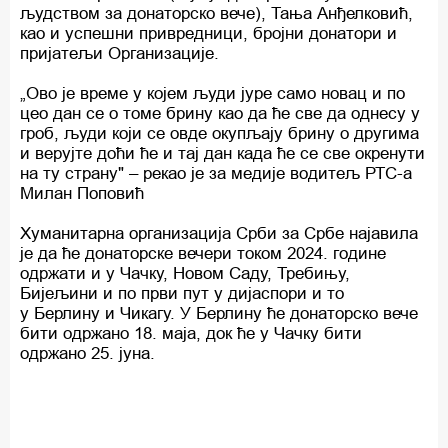
људством за донаторско вече), Тања Анђелковић,
као и успешни привредници, бројни донатори и
пријатељи Организације.
„Ово је време у којем људи јуре само новац и по
цео дан се о томе брину као да ће све да однесу у
гроб, људи који се овде окупљају брину о другима
и верујте доћи ће и тај дан када ће се све окренути
на ту страну" – рекао је за медије водитељ РТС-а
Милан Поповић
Хуманитарна организација Срби за Србе најавила
је да ће донаторске вечери током 2024. године
одржати и у Чачку, Новом Саду, Требињу,
Бијељини и по први пут у дијаспори и то
у Берлину и Чикагу. У Берлину ће донаторско вече
бити одржано 18. маја, док ће у Чачку бити
одржано 25. јуна.