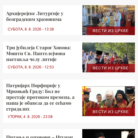
Архијерејске Литургије у
београдским храмовима
СУБОТА, 8. 8. 2026 - 13:38
ВЕСТИ ИЗ ЦРКВЕ
Три јубилеја Старог Хопова:
Мошти Св. Пантелејмона
наставља челу литије
СУБОТА, 8. 8. 2026 - 12:53
ВЕСТИ ИЗ ЦРКВЕ
Патријарх Порфирије у
Мркоњић Граду: Бол не
престаје протоком времена, а
наша је обавеза да се сећамо
страдалих
ВЕСТИ ИЗ ЦРКВЕ
УТОРАК, 4. 8. 2026 - 23:08
Питања и одговори – Игуман