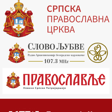
13.30 Храм културе
14.00 Питања и одговори
15.03 Беседа Патријарха Порфирија
15.15 Молитве
15.30 Манастири на Косову и Метохији
16.03 Српска историјска читанка
16.30 Тврђаве Дунава
17.03 Бит – емисија Ненада Гугла
17.30 Приче из незаборава
18.03 Врлинослов
19.03 Фолклор магазин
19.30 Вечерње молитве
20.00 Вести из Цркве