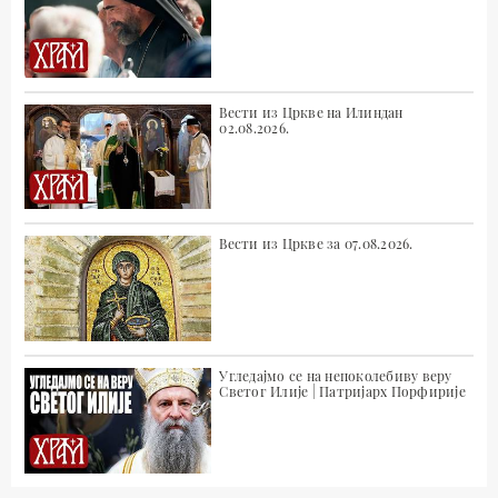
Вести из Цркве на Илиндан
02.08.2026.
Вести из Цркве за 07.08.2026.
Угледајмо се на непоколебиву веру
Светог Илије | Патријарх Порфирије