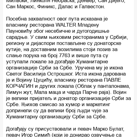
Милвоки, Линколн Небраска, Денвер, Сан Дијего,
Сан Маркос, Финикс, Далас и Галвестон.
Посебна захвалност овог пута исказана је
власнику ресторана WALTER Младену
Пауновићу због несебичне и дугогодишње
сарадње. У свим њиховим ресторанима у Србији,
региону и дијаспори постављене су донаторске
кутије, на доставним возилима стоји позив за
слање порука на број 7763 и више пута су
уступали локале за догађаје Хуманитарне
организације Срби за Србе. Уручена му је икона
Светог Василија Острошког. Иста икона дарована
је и Војину Цуцићу, власнику ресторана ПАВЛЕ
КОРЧАГИН и других локала (Облак у панталонама,
Лимун жут, Мала маца и чарда Парче раја). Војин
је велики пријатељ и донатор организације Срби за
Србе. Њихов смисао за хумор и маркетинг
допринели су да велики број људи чује за
Хуманитарну организацију Срби за Србе.
Догађају су присуствовали и певач Марко Булат,
певач Игор Симић (који је донирао озвучење са