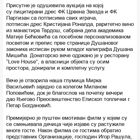
Присутне је одушевила аукција на којој
су лицитирани дрес ФК Црвена Звезда и ФК
Партизан са потписима свих играча,
потписан дрес Кристијана Роналда, раритетно вино
из манастира Тврдош, сабрана дела академика
Матије Бећковића са посебном персонализованом
посветом и препис прве странице Душановог
законика исписан руком младог калиграфа Душана
Мишића. Донаторско вече одржано је у ресторану
“Love House”, а власници објекта су осим
простора, донирали и комплетну услугу.
Вече је отворила наша глумица Мирка
Васиљeвић заједно са колегом Миланом
Поповићем, док је благослов на почетку вечери
дао Његово Преосвештенство Епископ топлички г.
Петар Богдановић.
Премијерно је пуштен емотиван филм у којем су
се смењивала дечица чије изјаве су растужиле
многе госте. Након филма се гостима обратио
представник Организације, господин Игор Рашула,