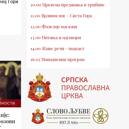
ној Гори
10.00 Црквена предавања и трибине
11.00 Врлинослов – Света Гора
12.00 Фолклор магазин
13.00 Питања и одговори
14.00 Живе речи - подкаст
16.03 Поподневни програм
18.00 Врлинослов – Света Гора
19.03 Атлас памћења
19.30 Вечерње молитве
20.00 Вести из Цркве
ЛНОСТИ
20.15 Реч архијереја
ије:
розови
20.30 Млади у Цркви
"