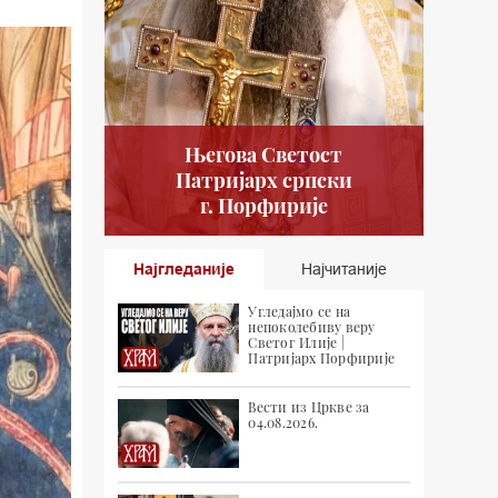
Његова Светост
Патријарх српски
г. Порфирије
Најгледаније
Најчитаније
Угледајмо се на
непоколебиву веру
Светог Илије |
Патријарх Порфирије
Вести из Цркве за
04.08.2026.