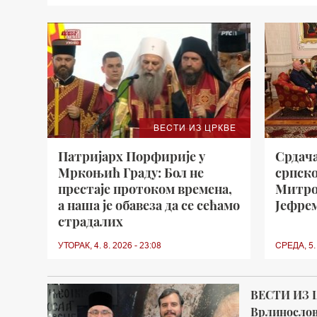
ВЕСТИ ИЗ ЦРКВЕ
Патријарх Порфирије у
Срдача
Мркоњић Граду: Бол не
српск
престаје протоком времена,
Митро
а наша је обавеза да се сећамо
Јефре
страдалих
УТОРАК, 4. 8. 2026 - 23:08
СРЕДА, 5. 
ВЕСТИ ИЗ 
Врлинослов 