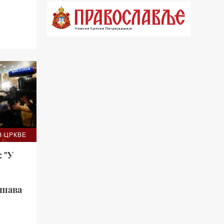
21.03 Гугл пита
22.03 Црквена предавања и трибине
23.00 Питања и одговори
00.03 Гугл пита
01.03 Живе речи - подкаст
03.03 Јутарњи програм
05.00 Врлинослов – Света Гора
З ЦРКВЕ
06.00 Гугл пита
 "У
ешава
*најважније вести емитујемо на
сваки пун сат