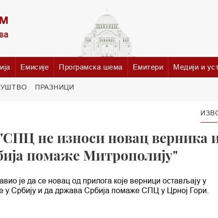
ија
Емисије
Програмска шема
Емитери
Медији и ус
РУШТВО
ПРАЗНИЦИ
ИЗВ
"СПЦ не износи новац верника 
рбија помаже Митрополију"
вио је да се новац од прилога које верници остављају у
е у Србију и да држава Србија помаже СПЦ у Црној Гори.