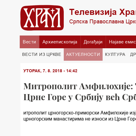
Вести
Архиепископија
Догађаји
Најаве емис
ВЕСТИ ИЗ ЦРКВЕ
АКТУЕЛНОСТИ
КУЛТУРА
Д
УТОРАК, 7. 8. 2018 - 14:42
Митрополит Амфилохије: 
Црне Горе у Србију већ С
итрополит црногорско-приморски Амфилохије изја
црногорским манастирима не износи из Црне Гор