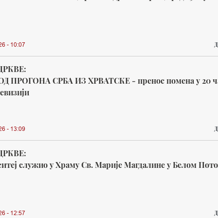
Д
26 - 10:07
ЦРКВЕ:
ОД ПРОГОНА СРБА ИЗ ХРВАТСКЕ - пренос помена у 20 ч
евизији
Д
26 - 13:09
ЦРКВЕ:
итеј служио у Храму Св. Марије Магдалине у Белом Пот
Д
26 - 12:57