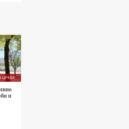
З ЦРКВЕ
зивно
рби и