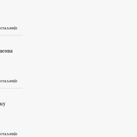
етаљније
асова
етаљније
оку
етаљније