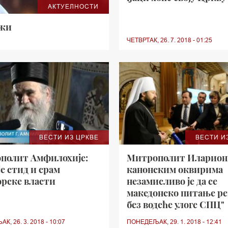
АКТУЕЛНОСТИ
ажи
ЧЕТВРТАК, 26. 7. 2018 - 01:25
ВЕСТИ ИЗ ЦРКВЕ
ВЕСТИ И
полит Амфилохије:
Митрополит Иларион:
е стид и срам
канонским оквирима
орске власти
незамисливо је да се
македонско питање р
без водеће улоге СПЦ"
, 26. 3. 2018 - 10:07
ПОНЕДЕЉАК, 29. 1. 2018 - 12:41