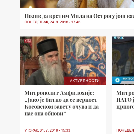
Позив да крстим Мила на Острогу још в
ПОНЕДЕЉАК, 24. 9. 2018 - 17:46
АКТУЕЛНОСТИ
Митрополит Амфилохије:
Митро
„Јако је битно да се верност
НАТО ј
Косовском завету очува и да
црног
нас она обнови“
УТОРАК, 31. 7. 2018 - 15:33
ПОНЕДЕЉАК