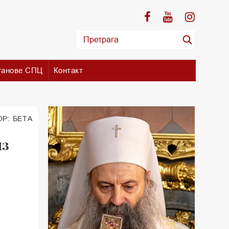
танове СПЦ
Контакт
ОР: БЕТА
из