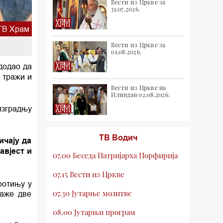
Вести из Цркве за
31.07.2026.
ТВ Храм
Вести из Цркве за
01.08.2026.
 додао да
 тражи и
Вести из Цркве на
Илиндан 02.08.2026.
изградњу
ТВ Водич
ичају да
авјест и
07.00 Беседа Патријарха Порфирија
07.15 Вести из Цркве
ротињу у
07.30 Јутарње молитве
маже две
08.00 Јутарњи програм