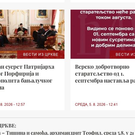
ВЕСТИ ИЗ ЦРКВЕ
ВЕСТИ И
н сусрет Патријарха
Верско добротворно
ог Порфирија и
старатељство од 1.
полита бањалучког
септембра наставља р
ма
8. 2026 - 12:57
СРЕДА, 5. 8. 2026 - 12:41
ЦРКВЕ:
– Тишина и самоћа, архимандрит Теофил, среда 5.8. у 21