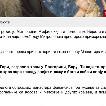
охије
, рекао је Митрополит Амфилохије за подгоричке Вијести и
 и да даје помоћ коју Митрополија црногорско-приморскаа
 добротворних прилога користи се за обнову Манастира и 
ори, саградио храм у Подгорици, Бару...Ти који то пр
кроз паре гледају свијет и лажу и бога и себе и своју с
.
рилога острошких манастира финансира три кухиње за си
рогнанике са Косова и Метохије и других крајева, и по