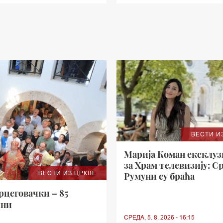
ВЕСТИ И
Марија Коман ексклу
за Храм телевизију: С
ВЕСТИ ИЗ ЦРКВЕ
Румуни су браћа
цеговачки – 85
ини
СРЕДА, 5. 8. 2026 - 16:15