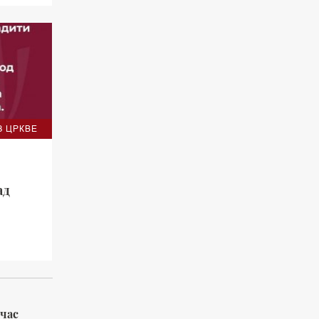
З ЦРКВЕ
ад
 час