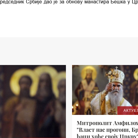
 председник Србије дао је за обнову манастира Бешка у Цр
АКТУЕ
Митрополит Амфилох
"Власт нас прогони, Б
ђаци хоће своју Цркву