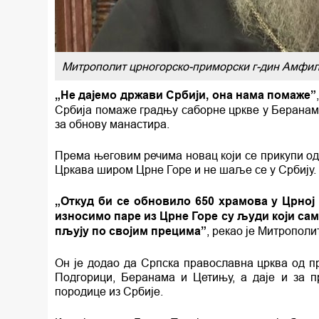
Митрополит црногорско-приморски г-дин Амфил
„Не дајемо држави Србији, она нама помаже”
Србија помаже градњу саборне цркве у Беранама
за обнову манастира.
Према његовим речима новац који се прикупи од
Цркава широм Црне Горе и не шаље се у Србију.
„Откуд би се обновило 650 храмова у Црној Г
износимо паре из Црне Горе су људи који само 
пљују по својим прецима”
, рекао је Митрополит
Он је додао да Српска православна црква од п
Подгорици, Беранама и Цетињу, а даје и за п
породице из Србије.