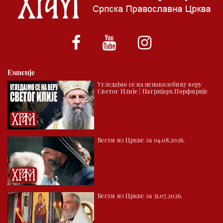
*најважније вести емитујемо на сваки пун сат
Емисије
Угледајмо се на непоколебиву веру
Светог Илије | Патријарх Порфирије
Вести из Цркве за 04.08.2026.
Вести из Цркве за 31.07.2026.