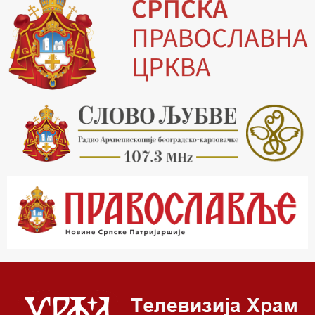
19.30 Вечерње молитве
20.00 Вести из Цркве
20.15 Реч архијереја
20.30 Млади у Цркви
21.03 Гугл пита
22.03 Црквена предавања и трибине
23.00 Питања и одговори
00.03 Гугл пита
01.03 Живе речи - подкаст
03.03 Јутарњи програм
05.00 Врлинослов – Света Гора
06.00 Гугл пита