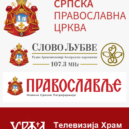
14.00 Питања и одговори
15.03 Беседа Патријарха Порфирија
15.15 Молитве
15.30 Манастири на Косову и Метохији
16.03 Српска историјска читанка
16.30 Тврђаве Дунава
17.03 Бит – емисија Ненада Гугла
17.30 Приче из незаборава
18.03 Врлинослов
19.03 Фолклор магазин
19.30 Вечерње молитве
20.00 Вести из Цркве