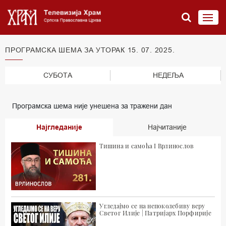
ПРОГРАМСКА ШЕМА ЗА УТОРАК 15. 07. 2025.
СУБОТА
НЕДЕЉА
Програмска шема није унешена за тражени дан
Најгледаније
Најчитаније
Тишина и самоћа I Врлинослов
Угледајмо се на непоколебиву веру
Светог Илије | Патријарх Порфирије