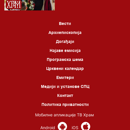
*најважније вести емитујемо на сваки пун сат
Вести
Архиепископија
Догађаји
Најаве емисија
Програмска шема
Црквени календар
Емитери
Медији и установе СПЦ
Контакт
Политика приватности
Мобилне апликације ТВ Храм
Android
iOS