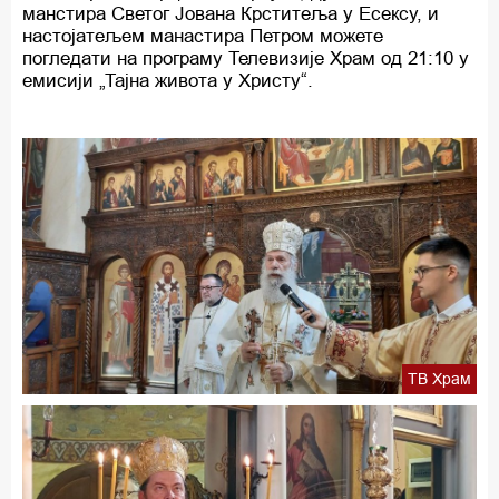
манстира Светог Јована Крститеља у Есексу, и
настојатељем манастира Петром можете
погледати на програму Телевизије Храм од 21:10 у
емисији „Тајна живота у Христу“.
ТВ Храм