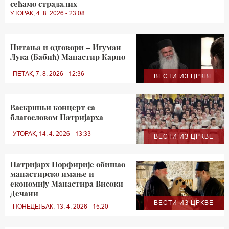
сећамо страдалих
УТОРАК, 4. 8. 2026 - 23:08
Питања и одговори – Игуман
Лука (Бабић) Манастир Карно
ПЕТАК, 7. 8. 2026 - 12:36
ВЕСТИ ИЗ ЦРКВЕ
Васкршњи концерт са
благословом Патријарха
УТОРАК, 14. 4. 2026 - 13:33
ВЕСТИ ИЗ ЦРКВЕ
Патријарх Порфирије обишао
манастирско имање и
економију Манастира Високи
Дечани
ВЕСТИ ИЗ ЦРКВЕ
ПОНЕДЕЉАК, 13. 4. 2026 - 15:20