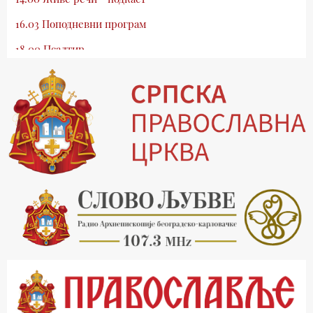
16.03 Поподневни програм
18.00 Псалтир
19.03 Млади у Цркви
19.30 Вечерње молитве
20.00 Вести из Цркве
20.15 Реч архијереја
20.30 Хроника Архиепископије
21.03 Врлинослов
22.03 Црквена предавања и трибине
23.00 Питања и одговори
00.03 Црквена предавања и трибине
01.03 Живе речи - подкаст