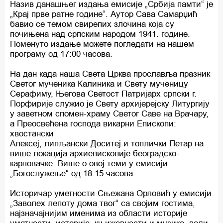
Назив данашњег издања емисије „Србија памти“ је
„Крај прве ратне године“. Аутор Сава Самарџић
бавио се темом свирепих злочина која су
почињена над српским народом 1941. године.
Поменуто издање можете погледати на нашем
програму од 17:00 часова.
На дан када наша Света Црква прославља празник
Светог мученика Калиника и Свету мученицу
Серафиму, Његова Светост Патријарх српски г.
Порфирије служио је Свету архијерејску Литургију
у заветном спомен-храму Светог Саве на Врачару,
а Преосвећена господа викарни Епископи:
хвостански
Алексеј, липљански Доситеј и топлички Петар на
више локација архиепископије београдско-
карловачке. Више о овој теми у емисији
„Богослужење“ од 18:15 часова.
Историчар уметности Сњежана Орловић у емисији
„Заволех лепоту дома твог“ са својим гостима,
најзначајнијим именима из области историје