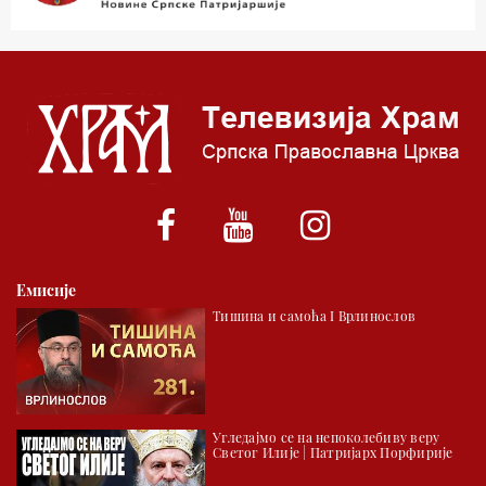
03.03 Јутарњи програм
05.00 Псалтир
06.00 Црквена предавања и трибине
*најважније вести емитујемо на сваки пун сат
Емисије
Тишина и самоћа I Врлинослов
Угледајмо се на непоколебиву веру
Светог Илије | Патријарх Порфирије