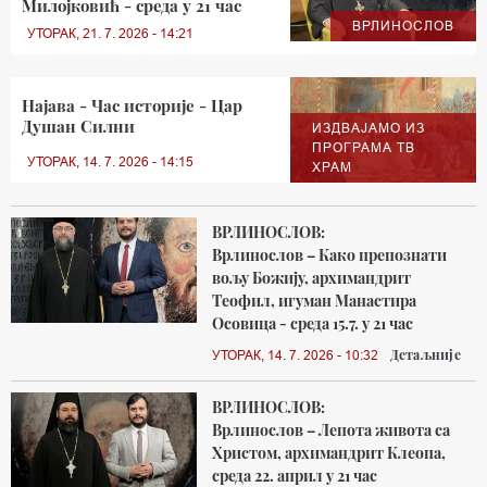
Милојковић - среда у 21 час
ВРЛИНОСЛОВ
УТОРАК, 21. 7. 2026 - 14:21
Најава - Час историје - Цар
Душан Силни
ИЗДВАЈАМО ИЗ
ПРОГРАМА ТВ
УТОРАК, 14. 7. 2026 - 14:15
ХРАМ
ВРЛИНОСЛОВ:
Врлинослов – Како препознати
вољу Божију, архимандрит
Теофил, игуман Манастира
Осовица - среда 15.7. у 21 час
Детаљније
УТОРАК, 14. 7. 2026 - 10:32
ВРЛИНОСЛОВ:
Врлинослов – Лепота живота са
Христом, архимандрит Клеопа,
среда 22. април у 21 час