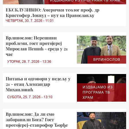
ИЗДВАЈАМО ИЗ ПРОГРАМА ТВ ХРАМ
ЕКСКЛУЗИВНО: Амерички теолог проф. др
Кристофер Локвуд – пут ка Православљу
ЧЕТВРТАК, 30. 7. 2026 - 11:01
Врлинослов: Нерешиви
проблеми, гост протојереј
Мирослав Пешић - среда у 21
час
ВРЛИНОСЛОВ
УТОРАК, 28. 7. 2026 - 13:36
Питања и одговори у недељу у
21 - отац Александар
ИЗДВАЈАМО ИЗ
Михаиловић
ПРОГРАМА ТВ
СУБОТА, 25. 7. 2026 - 13:10
ХРАМ
Врлинослов: Да ли смо
заборавили Бога? Гост
протојереј-ставрофор Ђорђе