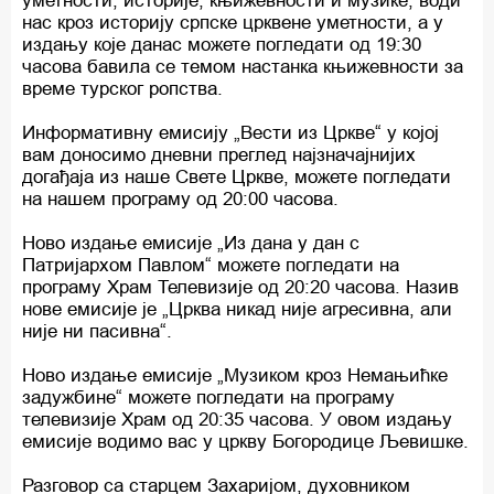
уметности, историје, књижевности и музике, води
нас кроз историју српске црквене уметности, а у
издању које данас можете погледати од 19:30
часова бавила се темом настанка књижевности за
време турског ропства.
Информативну емисију „Вести из Цркве“ у којој
вам доносимо дневни преглед најзначајнијих
догађаја из наше Свете Цркве, можете погледати
на нашем програму од 20:00 часова.
Ново издање емисије „Из дана у дан с
Патријархом Павлом“ можете погледати на
програму Храм Телевизије од 20:20 часова. Назив
нове емисије је „Црква никад није агресивна, али
није ни пасивна“.
Ново издање емисије „Музиком кроз Немањићке
задужбине“ можете погледати на програму
телевизије Храм од 20:35 часова. У овом издању
емисије водимо вас у цркву Богородице Љевишке.
Разговор са старцем Захаријом, духовником