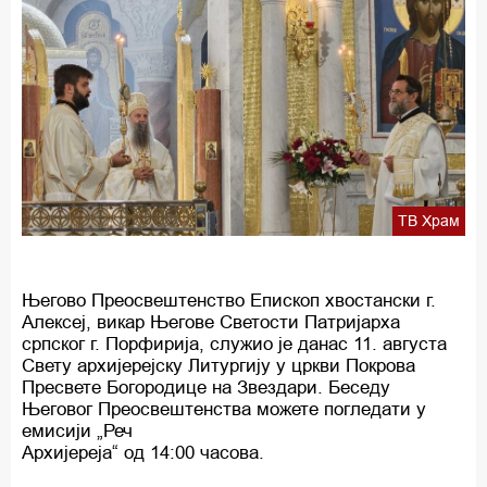
ТВ Храм
Његово Преосвештенство Епископ хвостански г.
Алексеј, викар Његове Светости Патријарха
српског г. Порфирија, служио је данас 11. августа
Свету архијерејску Литургију у цркви Покрова
Пресвете Богородице на Звездари. Беседу
Његовог Преосвештенства можете погледати у
емисији „Реч
Архијереја“ од 14:00 часова.