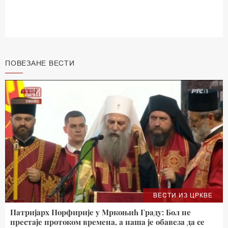
ПОВЕЗАНЕ ВЕСТИ
ВЕСТИ ИЗ ЦРКВЕ
Патријарх Порфирије у Мркоњић Граду: Бол не
престаје протоком времена, а наша је обавеза да се