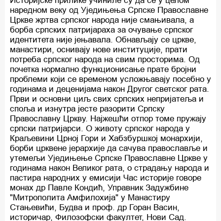
Историјске прилике учиниле су да се у целом
наредном веку од Уједињења Српске Православне
Цркве жртва српског народа није смањивала, а
борба српских патријараха за очување српског
идентитета није јењавала. Обнављају се цркве,
манастири, оснивају нове институције, прати
потреба српског народа на свим просторима. Од
почетка нормално функционисање прате бројни
проблеми који се временом усложњавају посебно у
годинама и деценијама након Другог светског рата.
Први и основни циљ свих српских непријатеља и
споља и изнутра јесте разорити Српску
Православну Цркву. Најжешћи отпор томе пружају
српски патријарси. О животу српског народа у
Краљевини Црној Гори и Хабзбуршкој монархији,
борби црквене јерархије да сачува православље и
утемељи Уједињење Српске Православне Цркве у
годинама након Великог рата, о страдању народа и
пастира народних у емисији Час историје говоре
монах др Павле Кондић, Управник Задужбине
"Митрополита Амфилохија" у Манастиру
Стањевићи, Будва и проф. др Горан Васин,
историчар, Филозофски факултет, Нови Сад.