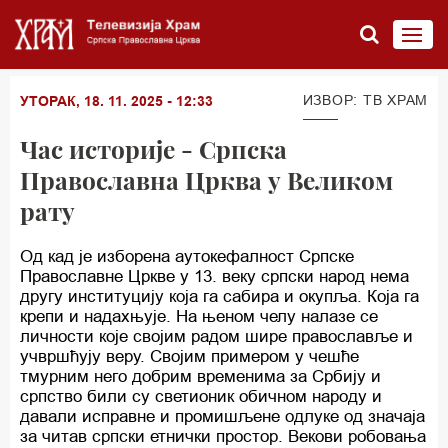
ИЗВОР: TВ ХРАМ
УТОРАК, 18. 11. 2025 - 12:33
Час историје - Српска
Православна Црква у Великом
рату
Од кад је изборена аутокефалност Српске
Православне Цркве у 13. веку српски народ нема
другу институцију која га сабира и окупља. Која га
крепи и надахњује. На њеном челу налазе се
личности које својим радом шире православље и
учвршћују веру. Својим примером у чешће
тмурним него добрим временима за Србију и
српство били су светионик обичном народу и
давали исправне и промишљене одлуке од значаја
за читав српски етнички простор. Векови робовања