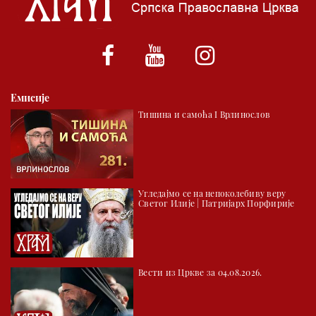
01.03 Српски јерарси
01.30 Хроника Архиепископије
02.00 Тврђаве Дунава
Емисије
02.30 Млади у Цркви
Тишина и самоћа I Врлинослов
03.03 Палета културног наслеђа
04.00 Час историје
05.30 Храм културе
Угледајмо се на непоколебиву веру
06.00 Црквена предавања и трибине
Светог Илије | Патријарх Порфирије
*најважније вести емитујемо на сваки пун сат
Вести из Цркве за 04.08.2026.