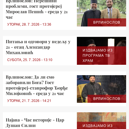
Врлинослов: Нерешиви
проблеми, гост протојереј
Мирослав Пешић - среда у 21
час
ВРЛИНОСЛОВ
УТОРАК, 28. 7. 2026 - 13:36
Питања и одговори у недељу у
21 - отац Александар
ИЗДВАЈАМО ИЗ
Михаиловић
ПРОГРАМА ТВ
СУБОТА, 25. 7. 2026 - 13:10
ХРАМ
Врлинослов: Да ли смо
заборавили Бога? Гост
протојереј-ставрофор Ђорђе
Милојковић - среда у 21 час
ВРЛИНОСЛОВ
УТОРАК, 21. 7. 2026 - 14:21
Најава - Час историје - Цар
Душан Силни
ИЗДВАЈАМО ИЗ