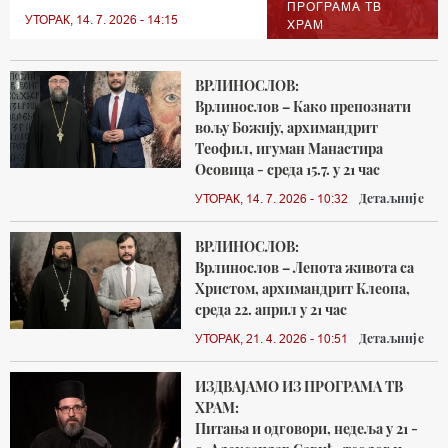
ПРОГРАМА ТВ
УТОРАК, 14. 7. 2026 - 14:15
ХРАМ
ВРЛИНОСЛОВ:
Врлинослов – Како препознати
вољу Божију, архимандрит
Теофил, игуман Манастира
Осовица - среда 15.7. у 21 час
Детаљније
УТОРАК, 14. 7. 2026 - 10:32
ВРЛИНОСЛОВ:
Врлинослов – Лепота живота са
Христом, архимандрит Клеопа,
среда 22. април у 21 час
Детаљније
УТОРАК, 21. 4. 2026 - 10:51
ИЗДВАЈАМО ИЗ ПРОГРАМА ТВ
ХРАМ:
Питања и одговори, недеља у 21 -