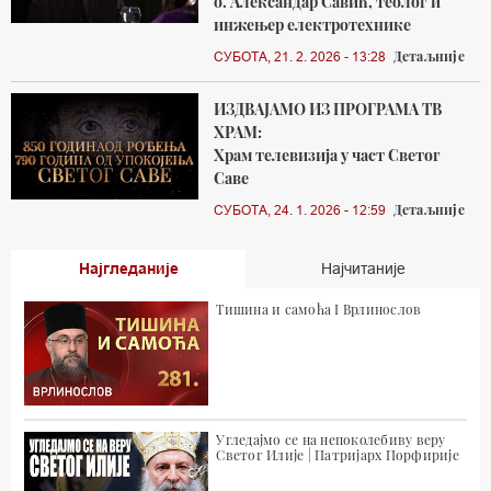
о. Александар Савић, теолог и
инжењер електротехнике
Детаљније
СУБОТА, 21. 2. 2026 - 13:28
ИЗДВАЈАМО ИЗ ПРОГРАМА ТВ
ХРАМ:
Храм телевизија у част Светог
Саве
Детаљније
СУБОТА, 24. 1. 2026 - 12:59
Најгледаније
Најчитаније
Тишина и самоћа I Врлинослов
Угледајмо се на непоколебиву веру
Светог Илије | Патријарх Порфирије