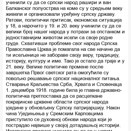
учинили су да се српски народ рашири и ван
Балканског полуострва на коме су у средњем веку
живели и организовали уређену српску државу.
Ратови, политички притисак, економска ситуација
у 18, а нарочито у 19. и 20. веку учинили су да се
велики број нашег народа у потрази за опстанком и
једноставнијим животом исели са своје родне
груде. Схвативши проблеме свог народа Српска
Православна Црква је помагала на све начине да
ти исељенице не забораве своју веру, традицију,
историју, културу и име. Тако је остало да траје и у
21. веку. Велике политичке промене после
завршетка Првог светског рата омогућиле су
повољно решавање српског националног питања.
Стварање Краљевства Срба, Хрвата и Словенаца
1. децембра 1918. године била је главна државно-
политичка претпоставка да се расцепкане
покрајинске црквене области српског народа
уједине у обновљену Српску патријаршију. Након
чина Уједињења у Сремским Карловцима
приступило се духовној обнови народа који је
пострадао највише у својој дотадашњој историји.