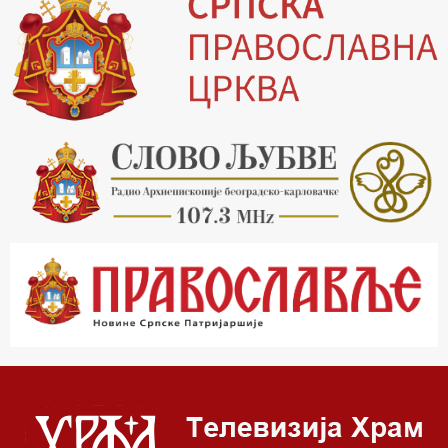
16.03 Српски јерарси
16.30 Хроника Архиепископије
17.03 Фолклор магазин
17.30 Тврђаве Дунава
18.03 Кроз историју Београда
18.30 Врлинослов
19.40 Вечерње молитве
20.00 Вести из Цркве
20.15 Реч Архијереја
20.30 Час историје
22.03 Врлинослов – Света Гора
23.00 Палета културног наслеђа
00.03 Црквена предавања и трибине